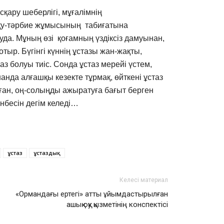
сқару шеберлігі, мұғалімнің
оқу-тәрбие жұмысының табиғатына
уда. Мұның өзі қоғамның үздіксіз дамуынан,
ыр. Бүгінгі күннің ұстазы жан-жақты,
мпаз болуы тиіс. Сонда ұстаз мерейі үстем,
шанда алғашқы кезекте тұрмақ, өйткені ұстаз
рған, оң-солыңды ажыратуға бағыт берген
нбесін дегім келеді…
ұстаз
ұстаздық
Келесі материал
«Ормандағы ертегі» атты ұйымдастырылған
ашық оқу қызметінің конспектісі