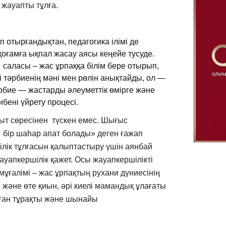
 жауапты тұлға.
 отырғандықтан, педагогика ілімі де
 қоғамға ықпал жасау аясы кеңейе тусуде.
саласы – жас ұрпаққа білім бере отырып,
і тәрбиенің мәні мен рөлін анықтайды, ол —
бие — жастарды әлеуметтік өмірге және
бені үйрету процесі.
ыт сөресінен түскен емес. Шығыс
 бір шаһар апат болады» деген ғажап
ілік тұлғасын қалыптастыру үшін аянбай
жауапкершілік қажет. Осы жауапкершілікті
мұғалімі – жас ұрпақтың рухани дүниесінің
 және өте қиын, әрі киелі мамандық ұлағаты
наған тұрақты және шынайы