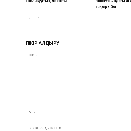
Голливудтық дебюты
поэзиясындағы ан
тақырыбы
ПІКІР ҚАЛДЫРУ