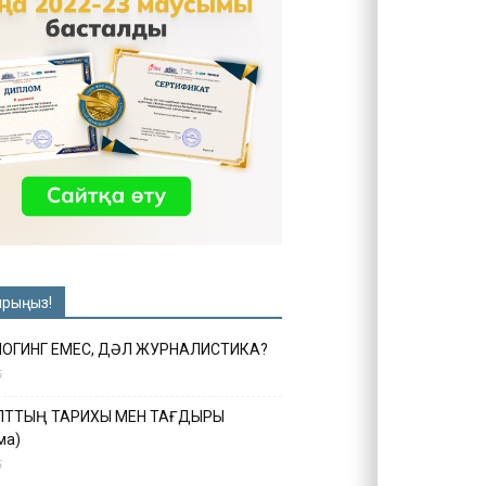
ырыңыз!
ЛОГИНГ ЕМЕС, ДӘЛ ЖУРНАЛИСТИКА?
6
ҰЛТТЫҢ ТАРИХЫ МЕН ТАҒДЫРЫ
ма)
5