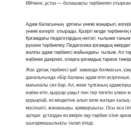
Өйткені, ұстаз — болашақты тәрбиелеп отырған
Адам баласының ұрпағы үнемі жаңарып, өзгеріп
үнемі өзгеріп отырады. Қазіргі кезде тәрбиенің
Қоғамдағы педаготардың негізгі ғылыми таным 
рухани тәрбиелеу. Педагогика қоғамдық өмірдег
жалпы адам тәрбиесі жайындағы ғылым. Ал тәр
еңбекке даярлап, оларға қоғамдық тарихи тәжіри
Жас ұрпақ тәрбиесі қай заманда болмасын, уақ
даналығында «Бір баланы адам етіп өсіргенше,
мағыналы сөз бар. Ал, жеке тұлғаның адамгерш
еңбек етіп, қыруар уақыт пен тер төгетін үлкен 
қорықпай, өз міндетіне алып келе жатқан халық 
мүсіншісі, жанашыры, қамқоршысы. Осы аса ізгі
артқан ұстаздан өз өмірін оқу-тәрбие ісіне ар
шығармашылықты талап етеді.