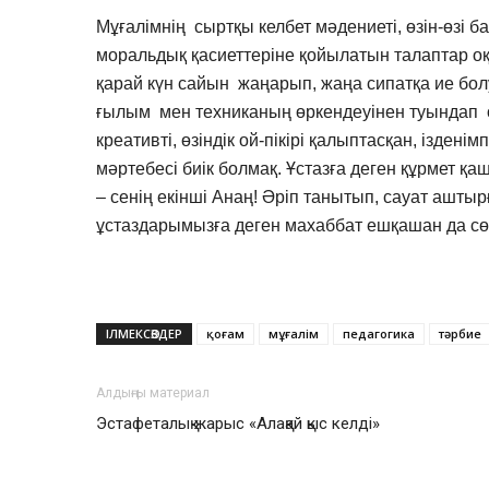
Мұғалімнің сыртқы келбет мәдениеті, өзін-өзі ба
моральдық қасиеттеріне қойылатын талаптар 
қарай күн сайын жаңарып, жаңа сипатқа ие бол
ғылым мен техниканың өркендеуінен туындап от
креативті, өзіндік ой-пікірі қалыптасқан, іздені
мәртебесі биік болмақ. Ұстазға деген құрмет қа
– сенің екінші Анаң! Әріп танытып, сауат ашты
ұстаздарымызға деген махаббат ешқашан да сө
ІЛМЕКСӨЗДЕР
қоғам
мұғалім
педагогика
тәрбие
Алдыңғы материал
Эстафеталық жарыс «Алақай қыс келді»