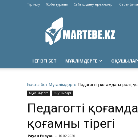
Тіркелу
Жоба туралы
Сайт қолдану ережелері
Сертифика
Martebe.kz
білім
сайты
НЕГІЗГІ БЕТ
МҰҒАЛІМДЕРГЕ
ОҚУШЫЛАР
Басты бет
Мұғалімдерге
Педагогтің қоғамдағы рөлі, ұс
Мұғалімдерге
Оқушыларға
Педагогтің қоғамда
қоғамның тірегі
Рауан Ризуан
-
10.02.2020