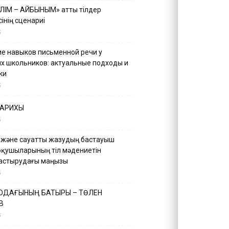
ІЛІМ – АЙБЫНЫМ» атты тілдер
інің сценариі
5
е навыков письменной речи у
х школьников: актуальные подходы и
ки
5
ТАРИХЫ
5
 және сауатты жазудың бастауыш
оқушыларының тіл мәдениетін
астырудағы маңызы
5
 ОДАҒЫНЫҢ БАТЫРЫ – ТӨЛЕН
В
5