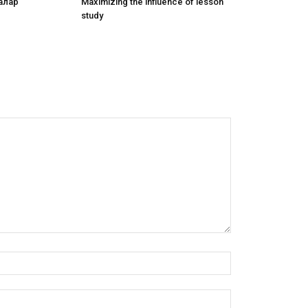
алар
Maximizing the influence of lesson
study