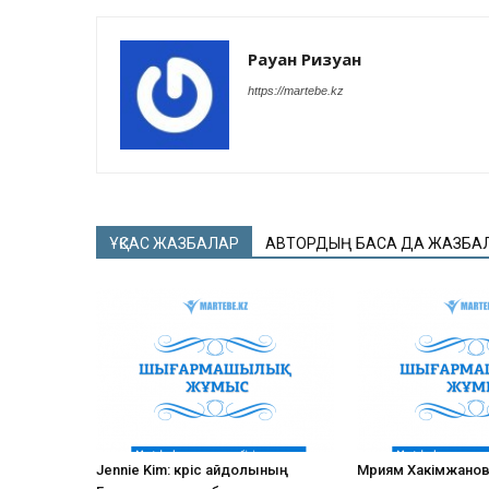
Рауан Ризуан
https://martebe.kz
ҰҚСАС ЖАЗБАЛАР
АВТОРДЫҢ БАСҚА ДА ЖАЗБА
Jennie Kim: кәріс айдолының
Мәриям Хакімжано