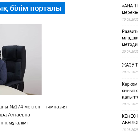
«АНА Т
мерекес
10.09.202
Развити
младши
методи
20.07.202
ЖАЗУ 
20.07.202
Көркем
сынып 
қалыпт
20.07.202
аны №174 мектеп – гимназия
ира Алтаевна
КЕҢЕС
нің мұғалімі
ҚАБЫЛО
18.05.202