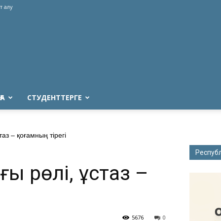
т алу
ҒА
СТУДЕНТТЕРГЕ
таз – қоғамның тірегі
Респуб
ғы рөлі, ұстаз –
5676
0