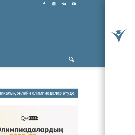
ликалық онлайн олимпиадалар өтуде