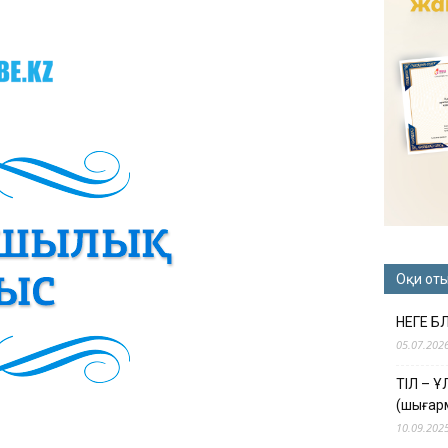
Оқи от
НЕГЕ Б
05.07.202
ТІЛ – 
(шығар
10.09.202