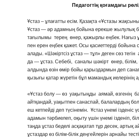
Педагогтің қоғамдағы рөлі,
Ұстаз – ұлағатты есім. Қазақта «Ұстазы жақсын
Ұстаз — әр адамның бойына ерекше жылулық бе
тағылымы терең өнер, қажырлы еңбек. Нағыз ұста
пен ерен еңбек қажет. Осы қасиеттерді бойына 
алады. «Шәкіртсіз ұстаз — тұл» деген сөз тег
да — ұстаз. Себебі, саналы шәкірт өнер, білім,
алдында өзін өмір бойы қарыздармын деп санап
қызығы қатар жүретін бұл мамандық иелерінің а
«Ұстаз болу — өз уақытыңды аямай, өзгенің б
айтқандай, уақытпен санаспай, балалардың бо
еш кетпейді деп түсінемін. Ұстаз үнемі ізденіс
адамын тәрбиелеп, оқыту үшін үнемі ізденіп, білі
таңда ұстаз беделі асқақатап тұр десек, артық 
ұстаздар өз білім-білік деңгейлерін арнайы тест