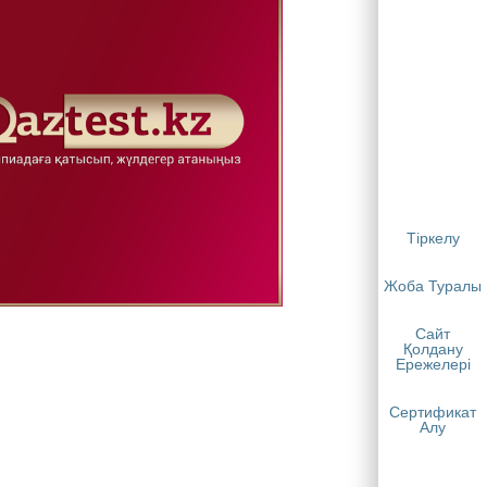
Тіркелу
Жоба Туралы
Сайт
Қолдану
Ережелері
Сертификат
Алу