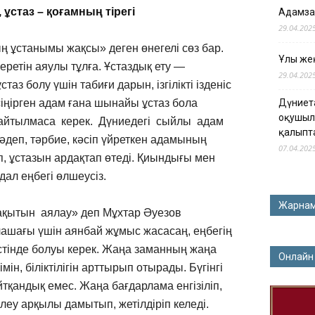
 ұстаз – қоғамның тірегі
Адамза
29.04.202
ың ұстанымы жақсы» деген өнегелі сөз бар.
Ұлы жең
ретін аяулы тұлға. Ұстаздық ету —
29.04.202
з болу үшін табиғи дарын, ізгілікті ізденіс
сіңірген адам ғана шынайы ұстаз бола
Дүниет
оқушыл
ін айтылмаса керек. Дүниедегі сыйлы адам
қалыпт
 әдеп, тәрбие, кәсіп үйреткен адамының
07.04.202
, ұстазын ардақтап өтеді. Қиындығы мен
дал еңбегі өлшеусіз.
Жарна
ақытын аялау» деп Мұхтар Әуезов
лашағы үшін аянбай жұмыс жасасаң, еңбегің
 үстінде болуы керек. Жаңа заманның жаңа
Онлайн
мін, біліктілігін арттырып отырады. Бүгінгі
айтқандық емес. Жаңа бағдарлама енгізіліп,
ілеу арқылы дамытып, жетілдіріп келеді.