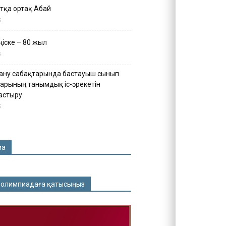
тқа ортақ Абай
5
іске – 80 жыл
5
ану сабақтарында бастауыш сынып
арының танымдық іс-әрекетін
астыру
5
ма
 олимпиадаға қатысыңыз