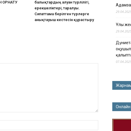
 ОРНАТУ​
балықтардың алуан түрлілігі,
Адамза
ерекшеліктері, таралуы.
29.04.202
Сипаттама берілген түрлерге
анықтауыш кестесін құрастыру
Ұлы жең
29.04.202
Дүниет
оқушыл
қалыпт
07.04.202
Жарна
Онлайн