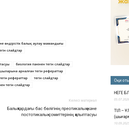
 өндірістік балық аулау мамандығы
гін слайдтар
птасуы
биология пәнінен тегін слайдтар
шыларына арналған тегін рефераттар
тегін рефераттар
тегін слайдтар
Оқи от
ен тегін слайдтар
НЕГЕ Б
05.07.202
Келесі материал
Балықтардағы бас бөлігінің преотикалық және
ТІЛ – 
постотикалық сомиттерінің қалыптасуы
(шығар
10.09.202