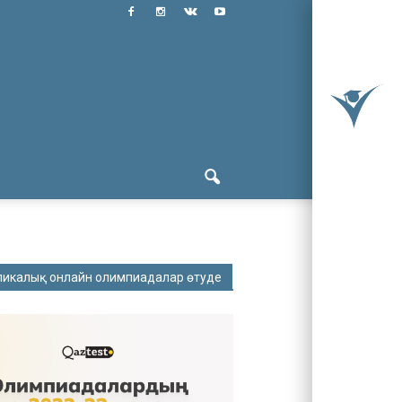
ликалық онлайн олимпиадалар өтуде