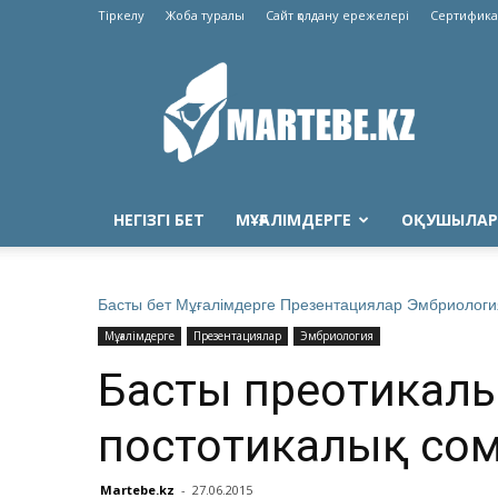
Тіркелу
Жоба туралы
Сайт қолдану ережелері
Сертифика
Martebe.kz
білім
сайты
НЕГІЗГІ БЕТ
МҰҒАЛІМДЕРГЕ
ОҚУШЫЛАР
Басты бет
Мұғалімдерге
Презентациялар
Эмбриологи
Мұғалімдерге
Презентациялар
Эмбриология
Бастың преотикал
постотикалық сом
Martebe.kz
-
27.06.2015