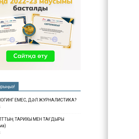
ырыңыз!
ЛОГИНГ ЕМЕС, ДӘЛ ЖУРНАЛИСТИКА?
6
ҰЛТТЫҢ ТАРИХЫ МЕН ТАҒДЫРЫ
ма)
5