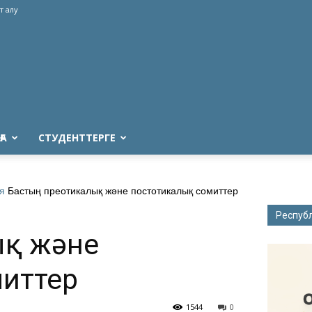
т алу
ҒА
СТУДЕНТТЕРГЕ
я
Бастың преотикалық және постотикалық сомиттер
Респуб
ық және
иттер
1544
0