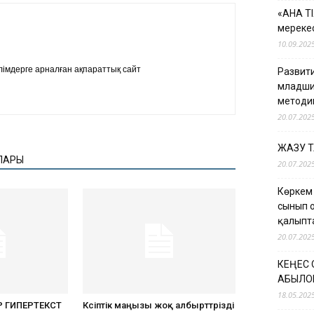
«АНА Т
мерекес
10.09.202
імдерге арналған ақпараттық сайт
Развити
младши
методи
20.07.202
ЖАЗУ 
ЛАРЫ
20.07.202
Көркем
сынып 
қалыпт
20.07.202
КЕҢЕС
ҚАБЫЛО
18.05.202
 ГИПЕРТЕКСТ
Кәсіптік маңызы жоқ албырттәрізді