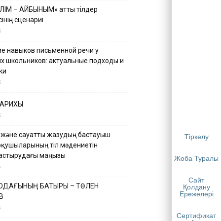
ІЛІМ – АЙБЫНЫМ» атты тілдер
інің сценариі
5
е навыков письменной речи у
х школьников: актуальные подходы и
ки
5
ТАРИХЫ
5
 және сауатты жазудың бастауыш
Тіркелу
оқушыларының тіл мәдениетін
астырудағы маңызы
Жоба Туралы
5
Сайт
 ОДАҒЫНЫҢ БАТЫРЫ – ТӨЛЕН
Қолдану
Ережелері
В
5
Сертификат