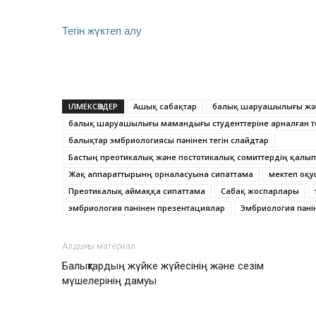
Тегін жүктеп алу
ІЛМЕКСӨЗДЕР
Ашық сабақтар
балық шаруашылығы және
балық шаруашылығы мамандығы студенттеріне арналған те
балықтар эмбриологиясы пәнінен тегін слайдтар
Бастың преотикалық және постотикалық сомиттердің қалы
Жақ аппараттырынң орналасуына сипаттама
мектеп оқу
Преотикалық аймаққа сипаттама
Сабақ жоспарлары
эмбриология пәнінен презентациялар
Эмбриология пәнін
Алдыңғы материал
Балықтардың жүйке жүйесінің және сезім
мүшелерінің дамуы