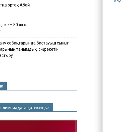
Алу
тқа ортақ Абай
5
іске – 80 жыл
5
ану сабақтарында бастауыш сынып
арының танымдық іс-әрекетін
астыру
5
ма
 олимпиадаға қатысыңыз