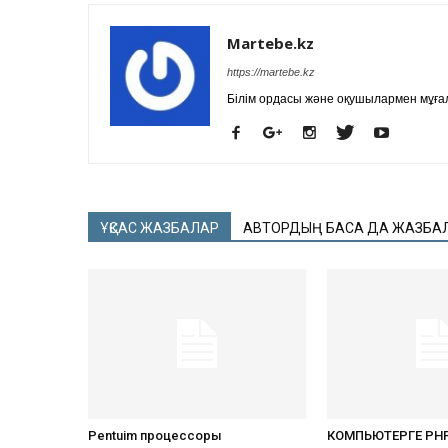
Martebe.kz
https://martebe.kz
Білім ордасы және оқушылармен мұғал
ҰҚСАС ЖАЗБАЛАР
АВТОРДЫҢ БАСҚА ДА ЖАЗБА
Pentuim процессоры
КОМПЬЮТЕРГЕ PHP