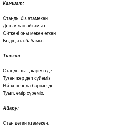
Кәмшат:
Отанды біз атамекен
Деп аялап айтамыз.
Өйткені оны мекен еткен
Біздің ата-бабамыз.
Тілекші:
Отанды жас, кәріміз де
Туған жер деп сүйеміз,
Өйткені онда бәріміз де
Туып, өмір сүреміз.
Айару:
Отан деген атамекен,