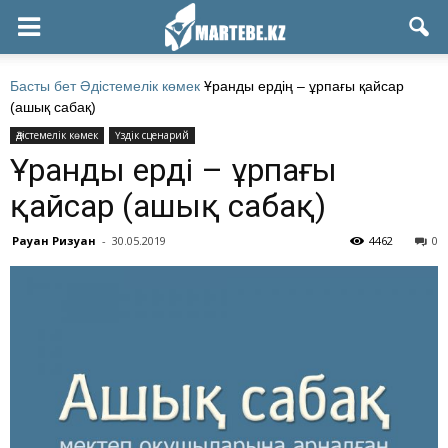
Басты бет
Әдістемелік көмек
Ұранды ердің – ұрпағы қайсар
(ашық сабақ)
Әдістемелік көмек
Үздік сценарий
Ұранды ердің – ұрпағы
қайсар (ашық сабақ)
Рауан Ризуан
-
30.05.2019
4462
0