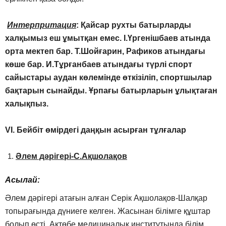
Интерпритация
: Қайсар рухты батырларды
халқымыз еш ұмытқан емес. І.Үргенішбаев атында
орта мектеп бар. Т.Шойғарин, Рафиков атындағы
көше бар. И.Тұрғанбаев атындағы түрлі спорт
сайыстары аудан көлемінде өткізіліп, спортшылар
бақтарын сынайды. Ұрпағы батырларын ұлықтаған
халықпыз.
VІ. Бейбіт өмірдегі даңқын асырған тұлғалар
Әлем дәрігері-С.Ақшолақов
Асылай:
Әлем дәрігері атағын алған Серік Ақшолақов-Шалқар
топырағында дүниеге келген. Жасынан білімге құштар
болып өсті. Ақтөбе медициналық институтында білім