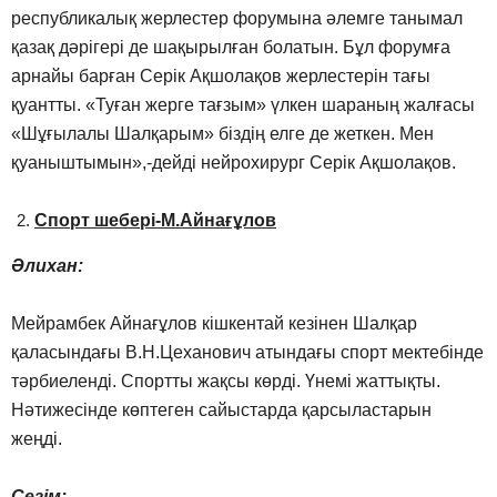
республикалық жерлестер форумына әлемге танымал
қазақ дәрігері де шақырылған болатын. Бұл форумға
арнайы барған Серік Ақшолақов жерлестерін тағы
қуантты. «Туған жерге тағзым» үлкен шараның жалғасы
«Шұғылалы Шалқарым» біздің елге де жеткен. Мен
қуаныштымын»,-дейді нейрохирург Серік Ақшолақов.
Спорт шебері-М.Айнағұлов
Әлихан:
Мейрамбек Айнағұлов кішкентай кезінен Шалқар
қаласындағы В.Н.Цеханович атындағы спорт мектебінде
тәрбиеленді. Спортты жақсы көрді. Үнемі жаттықты.
Нәтижесінде көптеген сайыстарда қарсыластарын
жеңді.
Сезім: