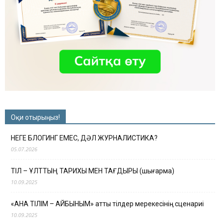
Оқи отырыңыз!
НЕГЕ БЛОГИНГ ЕМЕС, ДӘЛ ЖУРНАЛИСТИКА?
05.07.2026
ТІЛ – ҰЛТТЫҢ ТАРИХЫ МЕН ТАҒДЫРЫ (шығарма)
10.09.2025
«АНА ТІЛІМ – АЙБЫНЫМ» атты тілдер мерекесінің сценариі
10.09.2025