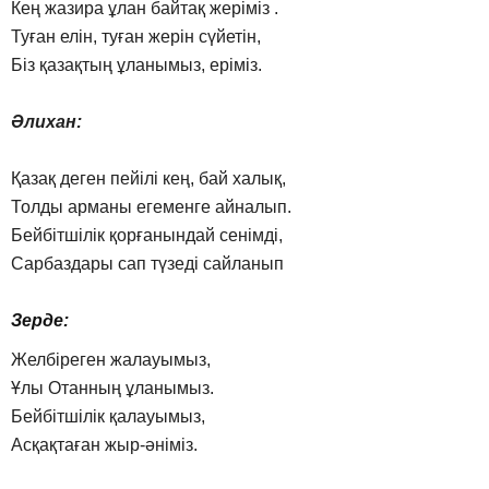
Кең жазира ұлан байтақ жеріміз .
Туған елін, туған жерін сүйетін,
Біз қазақтың ұланымыз, еріміз.
Әлихан:
Қазақ деген пейілі кең, бай халық,
Толды арманы егеменге айналып.
Бейбітшілік қорғанындай сенімді,
Сарбаздары сап түзеді сайланып
Зерде:
Желбіреген жалауымыз,
Ұлы Отанның ұланымыз.
Бейбітшілік қалауымыз,
Асқақтаған жыр-әніміз.