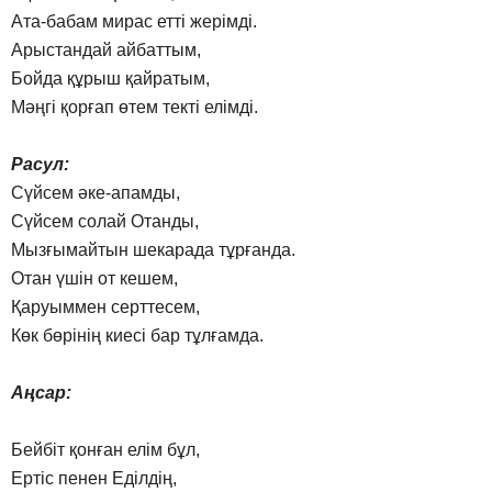
Ата-бабам мирас етті жерімді.
Арыстандай айбаттым,
Бойда құрыш қайратым,
Мәңгі қорғап өтем текті елімді.
Расул:
Сүйсем әке-апамды,
Сүйсем солай Отанды,
Мызғымайтын шекарада тұрғанда.
Отан үшін от кешем,
Қаруыммен серттесем,
Көк бөрінің киесі бар тұлғамда.
Аңсар:
Бейбіт қонған елім бұл,
Ертіс пенен Еділдің,