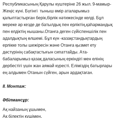
Республикасының Қарулы күштеріне 26 жыл. 9-мамыр-
Жеңіс күні. Бүгінгі тыныш өмір аталарымыз
қалыптастырған берік,бірлік нәтижесінде келді. Бұл
мереке әр кезде де батылдық пен ерліктің,қаһармандық
пен елдіктің нышаны.Отанға деген сүйіспеншілік пен
адалдықтың өлшемі. Бұл күн -казақстандықтардың
ерлікке толы шежіресін және Отанға қызмет ету
дәстүрінің сабақтастығын сипаттайды. Ата-
бабаларымыз қазақ даласының еркіндігі мен елінің
дербестігі үшін жан аямай күресті. Еліміздің батырлары
ең алдымен Отанын сүйген, арын ардақтаған.
ІІ. Монтаж:
Әбілмансұр:
Ақ найзаның ұшымен,
Ақ білектін күшімен,