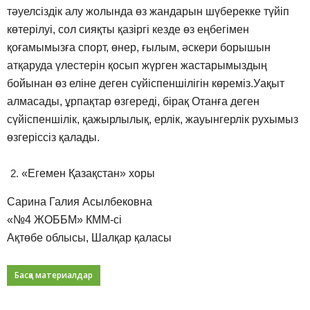
тәуелсіздік алу жолында өз жандарын шүберекке түйіп
көтерілуі, сол сияқты қазіргі кезде өз еңбегімен
қоғамымызға спорт, өнер, ғылым, әскери борышын
атқаруда үлестерін қосып жүрген жастарымыздың
бойынан өз еліне деген сүйіспеншілігін көреміз.Уақыт
алмасады, ұрпақтар өзгереді, бірақ Отанға деген
сүйіспеншілік, қажырлылық, ерлік, жауынгерлік рухымыз
өзгеріссіз қалады.
«Егемен Қазақстан» хоры
Сарина Галия Асылбековна
«№4 ЖОББМ» КММ-сі
Ақтөбе облысы, Шалқар қаласы
Басқа материалдар