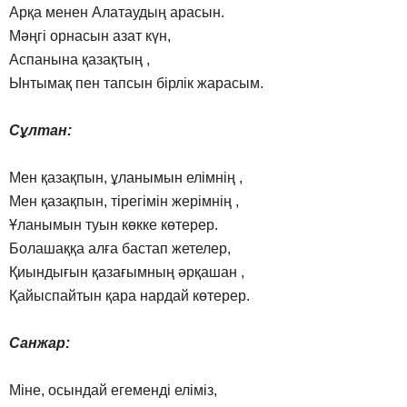
Арқа менен Алатаудың арасын.
Мәңгі орнасын азат күн,
Аспанына қазақтың ,
Ынтымақ пен тапсын бірлік жарасым.
Сұлтан:
Мен қазақпын, ұланымын елімнің ,
Мен қазақпын, тірегімін жерімнің ,
Ұланымын туын көкке көтерер.
Болашаққа алға бастап жетелер,
Қиындығын қазағымның әрқашан ,
Қайыспайтын қара нардай көтерер.
Санжар:
Міне, осындай егеменді еліміз,