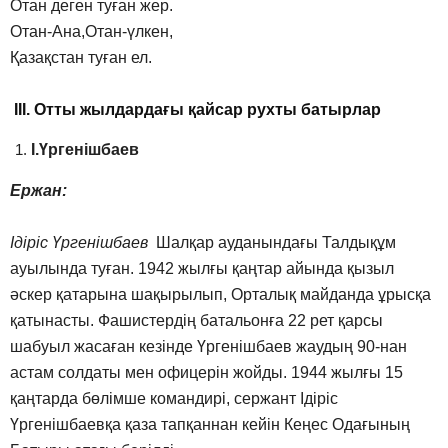
Отан деген туған жер.
Отан-Ана,Отан-үлкен,
Қазақстан туған ел.
ІІІ. Отты жылдардағы қайсар рухты батырлар
І.Үргенішбаев
Ержан:
Ідіріс Үргенішбаев
Шалқар ауданындағы Талдықұм
ауылында туған. 1942 жылғы қаңтар айында қызыл
әскер қатарына шақырылып, Орталық майданда ұрысқа
қатынасты. Фашистердің батальонға 22 рет қарсы
шабуыл жасаған кезінде Үргенішбаев жаудың 90-нан
астам солдаты мен офицерін жойды. 1944 жылғы 15
қаңтарда бөлімше командирі, сержант Ідіріс
Үргенішбаевқа қаза тапқаннан кейін Кеңес Одағының