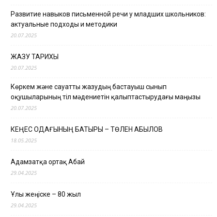
Развитие навыков письменной речи у младших школьников:
актуальные подходы и методики
20.07.2025
ЖАЗУ ТАРИХЫ
20.07.2025
Көркем және сауатты жазудың бастауыш сынып
оқушыларының тіл мәдениетін қалыптастырудағы маңызы
20.07.2025
КЕҢЕС ОДАҒЫНЫҢ БАТЫРЫ – ТӨЛЕН ҚАБЫЛОВ
18.05.2025
Адамзатқа ортақ Абай
29.04.2025
Ұлы жеңіске – 80 жыл
29.04.2025