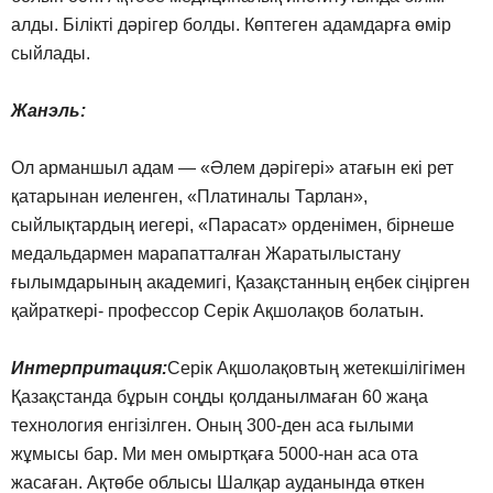
алды. Білікті дәрігер болды. Көптеген адамдарға өмір
сыйлады.
Жанэль:
Ол арманшыл адам — «Әлем дәрігері» атағын екі рет
қатарынан иеленген, «Платиналы Тарлан»,
сыйлықтардың иегері, «Парасат» орденімен, бірнеше
медальдармен марапатталған Жаратылыстану
ғылымдарының академигі, Қазақстанның еңбек сіңірген
қайраткері- профессор Серік Ақшолақов болатын.
Интерпритация:
Серік Ақшолақовтың жетекшілігімен
Қазақстанда бұрын соңды қолданылмаған 60 жаңа
технология енгізілген. Оның 300-ден аса ғылыми
жұмысы бар. Ми мен омыртқаға 5000-нан аса ота
жасаған. Ақтөбе облысы Шалқар ауданында өткен