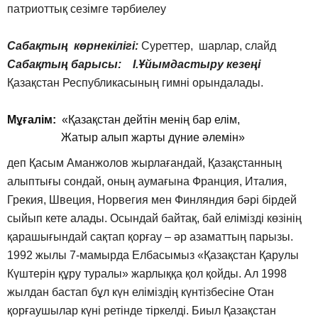
патриоттық сезімге тәрбиелеу
Сабақтың көрнекілігі:
Суреттер, шарлар, слайд
Сабақтың барысы:
І.Ұйымдастыру кезеңі
Қазақстан Республикасының гимні орындалады.
Мұғалім:
«Қазақстан дейтін менің бар елім,
Жатыр алып жарты дүние әлемін»
деп Қасым Аманжолов жырлағандай, Қазақстанның
алыптығы сондай, оның аумағына Франция, Италия,
Грекия, Швеция, Норвегия мен Финляндия бәрі бірдей
сыйып кете алады. Осындай байтақ, бай елімізді көзінің
қарашығындай сақтап қорғау – әр азаматтың парызы.
1992 жылы 7-мамырда Елбасымыз «Қазақстан Қарулы
Күштерін құру туралы» жарлыққа қол қойды. Ал 1998
жылдан бастап бұл күн еліміздің күнтізбесіне Отан
қорғаушылар күні ретінде тіркелді. Биыл Қазақстан