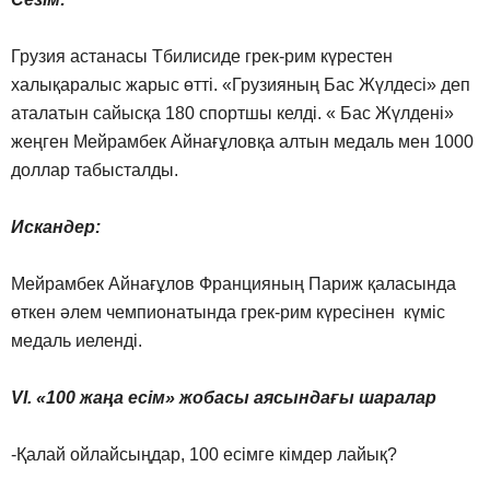
Грузия астанасы Тбилисиде грек-рим күрестен
халықаралыс жарыс өтті. «Грузияның Бас Жүлдесі» деп
аталатын сайысқа 180 спортшы келді. « Бас Жүлдені»
жеңген Мейрамбек Айнағұловқа алтын медаль мен 1000
доллар табысталды.
Искандер:
Мейрамбек Айнағұлов Францияның Париж қаласында
өткен әлем чемпионатында грек-рим күресінен күміс
медаль иеленді.
VІ. «100 жаңа есім» жобасы аясындағы шаралар
-Қалай ойлайсыңдар, 100 есімге кімдер лайық?