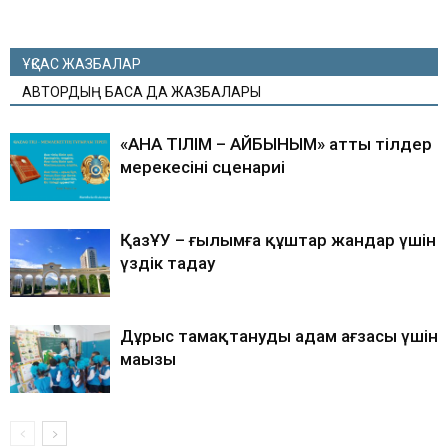
ҰҚСАС ЖАЗБАЛАР
АВТОРДЫҢ БАСҚА ДА ЖАЗБАЛАРЫ
«АНА ТІЛІМ – АЙБЫНЫМ» атты тілдер
мерекесінің сценариі
ҚазҰУ – ғылымға құштар жандар үшін
үздік таңдау
Дұрыс тамақтанудың адам ағзасы үшін
маңызы