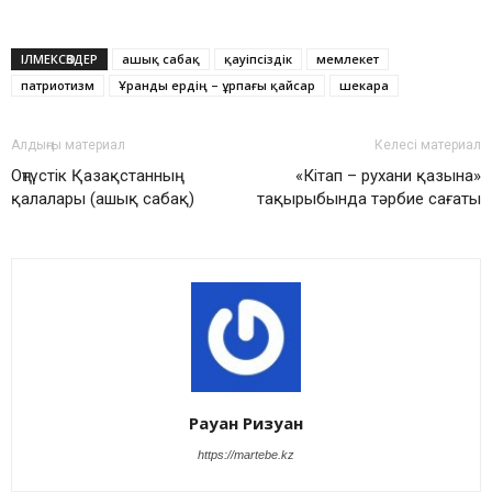
ІЛМЕКСӨЗДЕР
ашық сабақ
қауіпсіздік
мемлекет
патриотизм
Ұранды ердің – ұрпағы қайсар
шекара
Алдыңғы материал
Келесі материал
Оңтүстік Қазақстанның
«Кітап – рухани қазына»
қалалары (ашық сабақ)
тақырыбында тәрбие сағаты
Рауан Ризуан
https://martebe.kz