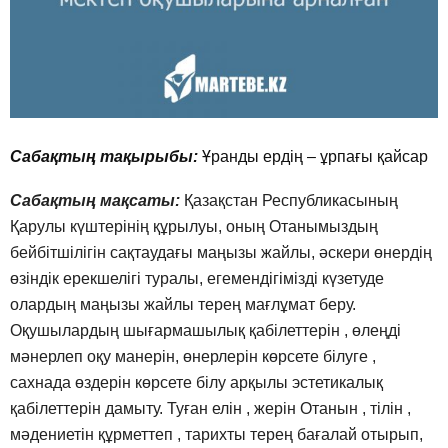
Сабақтың тақырыбы:
Ұранды ердің – ұрпағы қайсар
Сабақтың мақсаты:
Қазақстан Республикасының
Қарулы күштерінің құрылуы, оның Отанымыздың
бейбітшілігін сақтаудағы маңызы жайлы, әскери өнердің
өзіндік ерекшелігі туралы, егемендігімізді күзетуде
олардың маңызы жайлы терең мағлұмат беру.
Оқушылардың шығармашылық қабілеттерін , өлеңді
мәнерлеп оқу манерін, өнерлерін көрсете білуге ,
сахнада өздерін көрсете білу арқылы эстетикалық
қабілеттерін дамыту. Туған елін , жерін Отанын , тілін ,
мәдениетін құрметтеп , тарихты терең бағалай отырып,