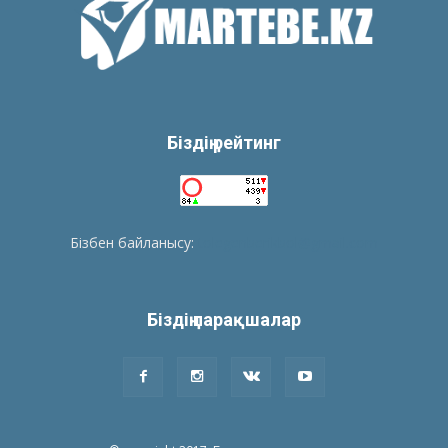
Біздің рейтинг
Бізбен байланысу:
tolegenberikbol@gmail.com
Біздің парақшалар