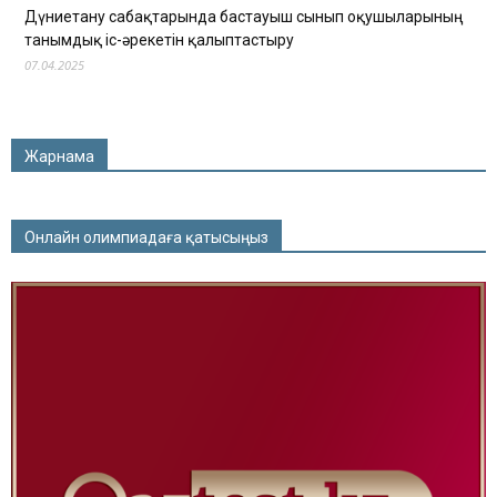
Дүниетану сабақтарында бастауыш сынып оқушыларының
танымдық іс-әрекетін қалыптастыру
07.04.2025
Жарнама
Онлайн олимпиадаға қатысыңыз