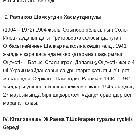
Батыры атағы берілді.
Рафиков Шамсутдин Хасмутдинұлы
(1904 – 1972) 1904 жылы Орынбор облысының Соло-
Илецк ауданындағы Григорьевка селосында туған.
Отбасы кейіннен Шалқар қаласына көшіп келді. 1941
жылдың қарашасында әскер қатарына шақырылып
Оңтүстік – Батыс, Сталинград, Далалық, Оңтүстік және 4-
ші Украин майдандарында ұрыстарға қатысты. Үш рет
жараланды. Сержант Шамсутдин Рафиков 1944 – 1945
жылдары үшінші, екінші дәрежелері және 1945 жылдың
27 маусымында бірінші дәрежелі «Даңқ» ордендерімен
марапатталды.
ІV. Кітапханашы Ж.Раева Т.Шойғарин туралы түсінік
береді