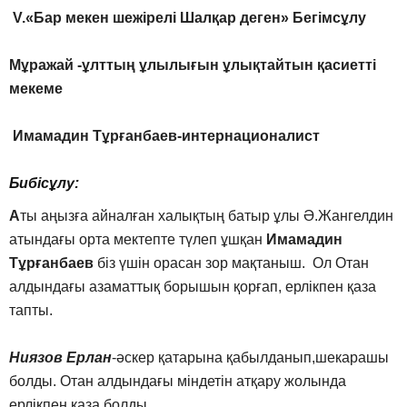
V.«Бар мекен шежірелі Шалқар деген» Бегімсұлу
Мұражай -ұлттың ұлылығын ұлықтайтын қасиетті
мекеме
Имамадин Тұрғанбаев-интернационалист
Бибісұлу:
А
ты аңызға айналған халықтың батыр ұлы Ә.Жангелдин
атындағы орта мектепте түлеп ұшқан
Имамадин
Тұрғанбаев
біз үшін орасан зор мақтаныш. Ол Отан
алдындағы азаматтық борышын қорғап, ерлікпен қаза
тапты.
Ниязов Ерлан
-әскер қатарына қабылданып,шекарашы
болды. Отан алдындағы міндетін атқару жолында
ерлікпен қаза болды.