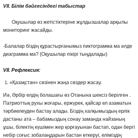
VІІ. Білім бәйгесіндегі табыстар
Оқушылар өз жетістіктеріне жұлдызшалар арқылы
мониторинг жасайды.
-Балалар біздің құрастырғанымыз пиктограмма ма әлде
диаграмма ма? (Оқушылар пікірі тыңдалады)
VІІ. Рефлексия:
«Қазақстан» сөзінен жаңа сөздер жасау.
Иә, Әрбір елдің болашағы өз Отанына шексіз берілген .
Патриоттық рухы жоғары, ержүрек, қайсар ел азаматын
тәрбиелеуден бастау алады. Біздің халқымыздың ерлік
дастаны ата – бабамыздың сонау заманда найзаның
ұшы, білектің күшімен жер қорғауынан бастап, одан бергі
небір соғыс зобалаңдарын бастан өткеруі, еліміздің