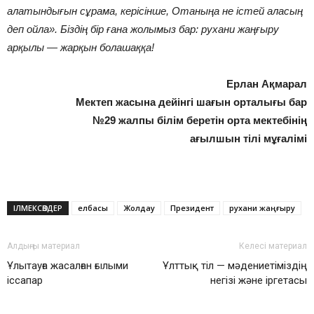
алатындығын сұрама, керісінше, Отаныңа не істей аласың
деп ойла». Біздің бір ғана жолымыз бар: рухани жаңғыру
арқылы — жарқын болашаққа!
Ерлан Ақмарал
Мектеп жасына дейінгі шағын орталығы бар
№29 жалпы білім беретін орта мектебінің
ағылшын тілі мұғалімі
ІЛМЕКСӨЗДЕР
елбасы
Жолдау
Президент
рухани жаңғыру
Алдыңғы материал
Келесі материал
Ұлытауға жасалған ғылыми
Ұлттық тіл — мәдениетіміздің
іссапар
негізі және іргетасы