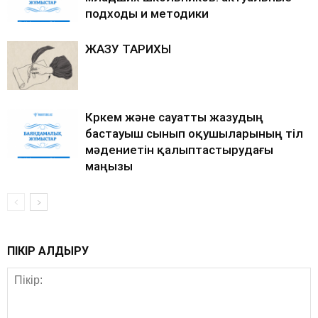
подходы и методики
ЖАЗУ ТАРИХЫ
Көркем және сауатты жазудың
бастауыш сынып оқушыларының тіл
мәдениетін қалыптастырудағы
маңызы
ПІКІР ҚАЛДЫРУ