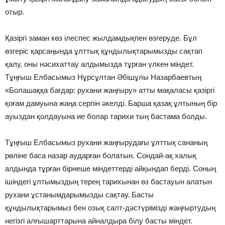
отыр.
Қазіргі заман көз ілеспес жылдамдықпен өзгеруде. Бұл
өзгеріс қарсаңында ұлттық құндылықтарымызды сақтап
қалу, оны нәсихаттау алдымызда тұрған үлкен міндет.
Тұңғыш Елбасымыз Нұрсұлтан Әбішұлы Назарбаевтың
«Болашаққа бағдар: рухани жаңғыру» атты мақаласы қазіргі
қоғам дамуына жаңа серпін әкелді. Барша қазақ ұлтының бір
ауыздан қолдауына ие болар тарихи тың бастама болды.
Тұңғыш Елбасымыз рухани жаңғырудағы ұлттық сананың
рөліне баса назар аударған болатын. Сондай-ақ халық
алдында тұрған бірнеше міндеттерді айқындап берді. Соның
ішіндегі ұлтымыздың терең тарихынан өз бастауын алатын
рухани ұстанымдарымызды сақтау. Басты
құндылықтарымыз бен озық салт-дәстүрімізді жаңғыртудың
негізгі алғышарттарына айналдыра білу басты міндет.