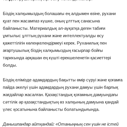
Біздің халқымыздың болашағы ең алдымен өзіне, рухани
қуат пен жасампаз күшке, оның ұлттық санасына
байланысты. Материалдық әл-ауқатқа деген табиғи
ұмтылыс ұлттың рухани және интеллектуалды өсу
қажеттілігін көлеңкелендірмеуі керек. Руханилық пен
ағартушылық біздің халқымыздың ғасырлар бойғы
тарихында әрқашан ең күшті ерекшеленетін қасиеттері
болды.
Біздің елімізде адамдардың бақытты өмір сүруі және қоғамға
пайда әкелуі үшін адамдардың рухани дамуы үшін барлық
жағдайлар жасалған. Қазақстандық қоғамның дамуындағы
сәттілік әр қазақстандықтың өз халқының дамуына қандай
үлес қосатынына байланысты болатындығында.
Данышпандар айтқандай: «Отаныңның сен үшін не істей