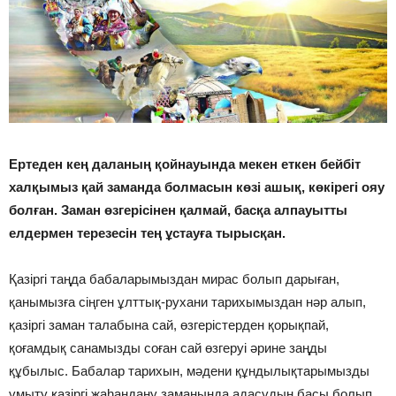
Ертеден кең даланың қойнауында мекен еткен бейбіт
халқымыз қай заманда болмасын көзі ашық, көкірегі ояу
болған. Заман өзгерісінен қалмай, басқа алпауытты
елдермен терезесін тең ұстауға тырысқан.
Қазіргі таңда бабаларымыздан мирас болып дарыған,
қанымызға сіңген ұлттық-рухани тарихымыздан нәр алып,
қазіргі заман талабына сай, өзгерістерден қорықпай,
қоғамдық санамызды соған сай өзгеруі әрине заңды
құбылыс. Бабалар тарихын, мәдени құндылықтарымызды
ұмыту қазіргі жаһандану заманында адасудың басы болып