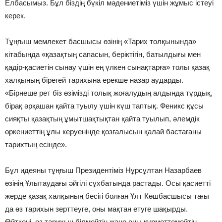
Елбасымыз. Бұл біздің бүкіл мәдениетіміз үшін жұмыс істеуі
керек.
Тұңғыш мемлекет басшысы өзінің «Тарих толқынында»
кітабында «қазақтың сапасын, беріктігін, батылдығы мен
қадір-қасиетін сынау үшін ең үлкен сынақтарға» толы қазақ
халқының бірегей тарихына ерекше назар аударды.
«Бірнеше рет біз өзімізді толық жоғалудың алдында тұрдық,
бірақ әрқашан қайта туылу үшін күш таптық. Феникс құсы
сияқты қазақтың ұмытшақтықтан қайта туылып, әлемдік
өркениеттің ұлы керуенінде қозғалысын қалай бастағаны
тарихтың есінде».
Бұл идеяны тұңғыш Президентіміз Нұрсұлтан Назарбаев
өзінің Ұлытаудағы әйгілі сұхбатында растады. Осы қасиетті
жерде қазақ халқының бесігі болған Ұлт Көшбасшысы тағы
да өз тарихын зерттеуге, оны мақтан етуге шақырды.
Өйткені, өз тарихын білмейтін және оны құрметтемейтін