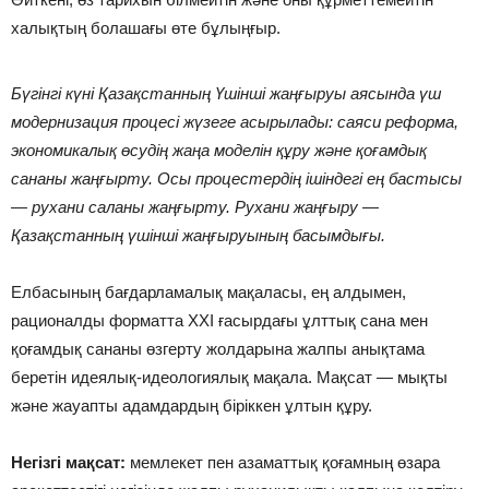
халықтың болашағы өте бұлыңғыр.
Бүгінгі күні Қазақстанның Үшінші жаңғыруы аясында үш
модернизация процесі жүзеге асырылады: саяси реформа,
экономикалық өсудің жаңа моделін құру және қоғамдық
сананы жаңғырту. Осы процестердің ішіндегі ең бастысы
— рухани саланы жаңғырту. Рухани жаңғыру —
Қазақстанның үшінші жаңғыруының басымдығы.
Елбасының бағдарламалық мақаласы, ең алдымен,
рационалды форматта ХХІ ғасырдағы ұлттық сана мен
қоғамдық сананы өзгерту жолдарына жалпы анықтама
беретін идеялық-идеологиялық мақала. Мақсат — мықты
және жауапты адамдардың біріккен ұлтын құру.
Негізгі мақсат:
мемлекет пен азаматтық қоғамның өзара