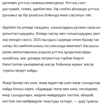
дегеніміз ұлттық сананың кемелденуі. Ұлттық салт-
дәстүріміз, тіліміз, әдебиетіміз, бір сөзбен айтқанда ұлттық
рухымыз әр бір қазақтың бойында мәңгі сақталуы тиіс.
Әдебиеттің әлемді танудағы, халықтардың рухани санасын
қалыптастырудағы, білімді сақтау мен толықтырудағы рөлі
зор екендігі сөзсіз. 2015 жылдың сәуірінде өткен Қазақстан
халқы Ассамблеясының сессиясында мемлекет басшысы
қазақ зиялыларының алдына ұлттық құндылықтарды
нығайтуға, жас ұрпаққа патриоттық тәрбие беруге
бағытталған шығармалар жасау бойынша жұмыс жасау
туралы міндет қойды.
Жаңа Қазақстан үшін, жаңа мұраттар үшін жаңа туындылар
пайда болуы керек. «Адамдар театр мен кино, кескіндеме,
өнер туындылары, мәдени өнімдерден тектілік, абырой,
ізеттілік пен мейірімділік танытуды күтеді», — деді тұңғыш