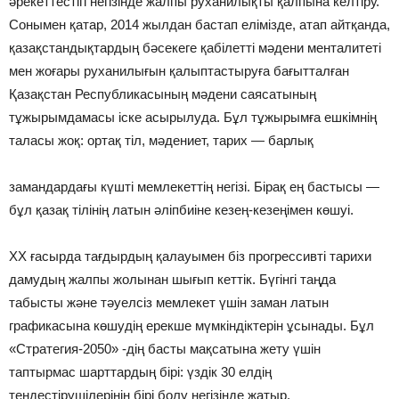
әрекеттестігі негізінде жалпы руханилықты қалпына келтіру.
Сонымен қатар, 2014 жылдан бастап елімізде, атап айтқанда,
қазақстандықтардың бәсекеге қабілетті мәдени менталитеті
мен жоғары руханилығын қалыптастыруға бағытталған
Қазақстан Республикасының мәдени саясатының
тұжырымдамасы іске асырылуда. Бұл тұжырымға ешкімнің
таласы жоқ: ортақ тіл, мәдениет, тарих — барлық
замандардағы күшті мемлекеттің негізі. Бірақ ең бастысы —
бұл қазақ тілінің латын әліпбиіне кезең-кезеңімен көшуі.
ХХ ғасырда тағдырдың қалауымен біз прогрессивті тарихи
дамудың жалпы жолынан шығып кеттік. Бүгінгі таңда
табысты және тәуелсіз мемлекет үшін заман латын
графикасына көшудің ерекше мүмкіндіктерін ұсынады. Бұл
«Стратегия-2050» -дің басты мақсатына жету үшін
таптырмас шарттардың бірі: үздік 30 елдің
теңдестірушілерінің бірі болу негізінде жатыр.