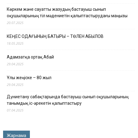
Көркем және сауатты жазудың бастауыш сынып
оқушыларының тіл мәдениетін қалыптастырудағы маңызы
20.07.2025
КЕҢЕС ОДАҒЫНЫҢ БАТЫРЫ – ТӨЛЕН ҚАБЫЛОВ
18.05.2025
Адамзатқа ортақ Абай
29.04.2025
Ұлы жеңіске – 80 жыл
29.04.2025
Дүниетану сабақтарында бастауыш сынып оқушыларының
танымдық іс-әрекетін қалыптастыру
07.04.2025
Жарнама