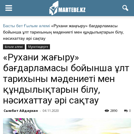
Басты бет
Ғылым әлемі
«Рухани жаңғыру» бағдарламасы
бойынша ұлт тарихының мәдениеті мен құндылықтарын білу,
нәсихаттау әрі сақтау
Ғылым әлемі
Мұғалімдерге
«Рухани жаңғыру»
бағдарламасы бойынша ұлт
тарихының мәдениеті мен
құндылықтарын білу,
нәсихаттау әрі сақтау
Сымбат Айдархан
-
04.11.2020
2890
0