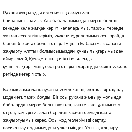
Рухани жаңғыруды өркениеттің дамуымен
байланыстырамыз. Ата бабаларымыздан мирас болған,
көнеден келе жатқан көрікті қалаларымыз, тарихы тереңде
жатқан ескерткіштеріміз, мәдени мұраларымыз осы орайда
бірден-бір айғақ болып отыр. Тұңғыш Елбасымыз сананы
жаңғырту, ұлттық болмысымыздан, құндылықтарымыздан
айырылмай, Қазақстанның игілігіне, әлемдік
құндылықтарымен үлестіре отырып жаратуды өзекті мәселе
ретінде көтеріп отыр.
Барлық заманда да қуатты мемлекеттің іргетасы ортақ тіл,
мәдениет, тарих болды. Біз осы рухани жаңғыру жолында
бабалардан мирас болып жеткен, қанымызға, ұлтымызға
сіңген, тамырымыздан берілген қасиеттерімізді қайта
жаңғыртуымыз керек. Осы жәдігерлерімізді сақтау,
нәсихаттау алдымыздағы үлкен міндет. Ұлттық жаңғыру