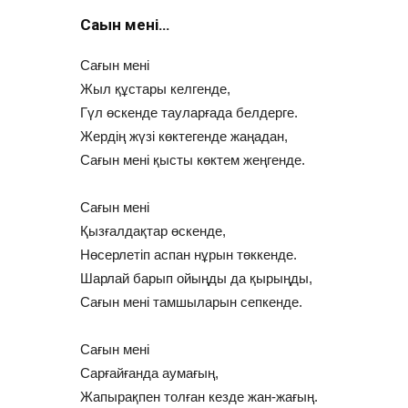
Сағын мені…
Сағын мені
Жыл құстары келгенде,
Гүл өскенде тауларғада белдерге.
Жердің жүзі көктегенде жаңадан,
Сағын мені қысты көктем жеңгенде.
Сағын мені
Қызғалдақтар өскенде,
Нөсерлетіп аспан нұрын төккенде.
Шарлай барып ойыңды да қырыңды,
Сағын мені тамшыларын сепкенде.
Сағын мені
Сарғайғанда аумағың,
Жапырақпен толған кезде жан-жағың.