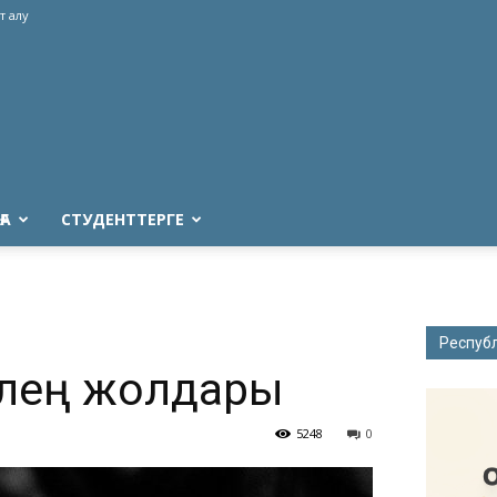
т алу
ҒА
СТУДЕНТТЕРГЕ
Респуб
өлең жолдары
5248
0