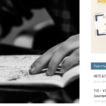
Оқи от
НЕГЕ Б
05.07.202
ТІЛ – 
(шығар
10.09.202