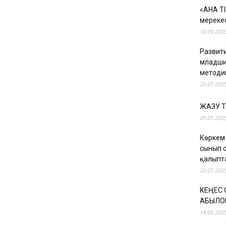
«АНА Т
мерекес
10.09.202
Развити
младши
методи
20.07.202
ЖАЗУ 
20.07.202
Көркем
сынып 
қалыпт
20.07.202
КЕҢЕС
ҚАБЫЛО
18.05.202