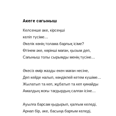
Акеге сагыныш
Келсенше аке, кірсеңші
келіп түсіме…
Әкелік көнің толама барлық ісіме?
Өтінем әке, көрінші маған, қызым деп,
Сағыныш толы сырымды менің түсіне…
Әкесіз өмір жазды екен маған несіне,
Деп кейде налып, көндікпей кетем күшіме…
Жылатып та кеп, жұбатып та кеп қинайды
Амалдың жоғы тағдырдың салған ісіне…
Ауылға барсам қыдырып, қалғым келеді,
Арнап бір, әке, басыңа барғым келеді,