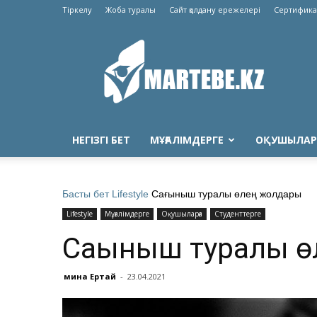
Тіркелу
Жоба туралы
Сайт қолдану ережелері
Сертифика
Martebe.kz
білім
сайты
НЕГІЗГІ БЕТ
МҰҒАЛІМДЕРГЕ
ОҚУШЫЛАР
Басты бет
Lifestyle
Сағыныш туралы өлең жолдары
Lifestyle
Мұғалімдерге
Оқушыларға
Студенттерге
Сағыныш туралы 
Әмина Ертай
-
23.04.2021