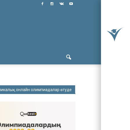
ликалық онлайн олимпиадалар өтуде