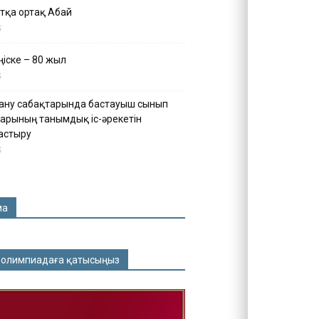
тқа ортақ Абай
5
іске – 80 жыл
5
ану сабақтарында бастауыш сынып
арының танымдық іс-әрекетін
астыру
5
ма
 олимпиадаға қатысыңыз