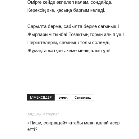
Өмірге кейде өкпелеп қалам, сондайда,
Керексің әке, қасыңа барғым келеді.
Сарылта берме, сабылта берме сағыныш!
Жырларым тынба! Тозақтың торын алып ұш!
Періштелерім, сағыныш толы сәлемді,
Жұмақта жатқан әкеме менің алып ұш!
ІЛМЕКСӨЗДЕР
өлең
Сағыныш
Алдыңғы материал
«Пиши, сокращай» кітабы маған қалай әсер
етті?