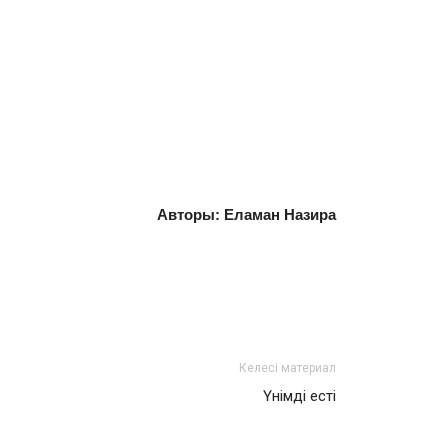
Авторы: Еламан Назира
Келесі материал
Үнімді есті