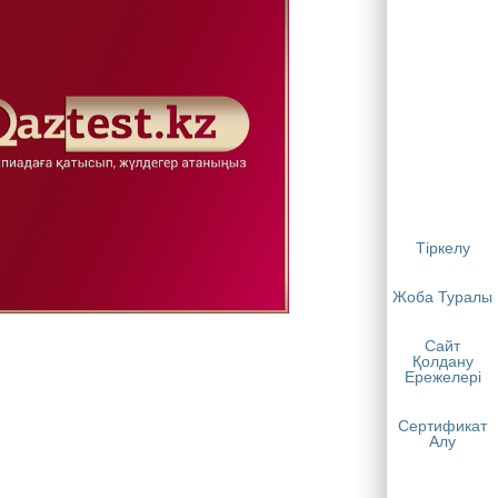
Тіркелу
Жоба Туралы
Сайт
Қолдану
Ережелері
Сертификат
Алу