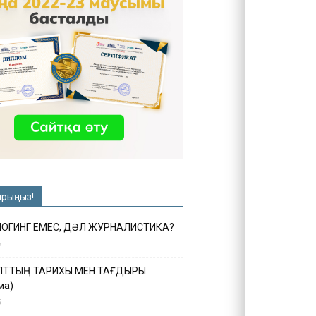
ырыңыз!
ЛОГИНГ ЕМЕС, ДӘЛ ЖУРНАЛИСТИКА?
6
ҰЛТТЫҢ ТАРИХЫ МЕН ТАҒДЫРЫ
ма)
5