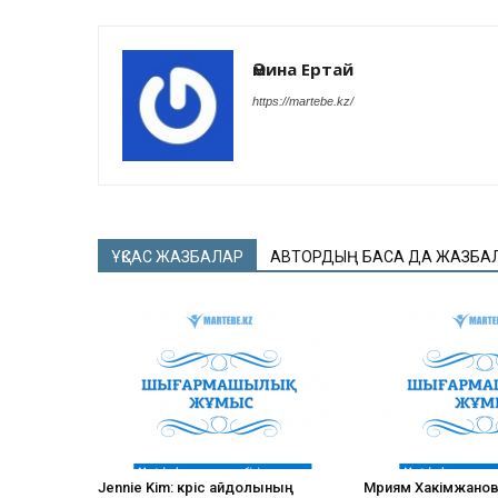
Әмина Ертай
https://martebe.kz/
ҰҚСАС ЖАЗБАЛАР
АВТОРДЫҢ БАСҚА ДА ЖАЗБА
Jennie Kim: кәріс айдолының
Мәриям Хакімжано