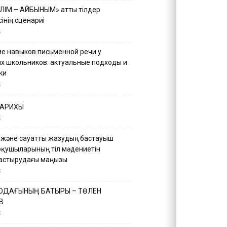
ІЛІМ – АЙБЫНЫМ» атты тілдер
інің сценариі
5
е навыков письменной речи у
х школьников: актуальные подходы и
ки
5
ТАРИХЫ
5
 және сауатты жазудың бастауыш
оқушыларының тіл мәдениетін
астырудағы маңызы
5
 ОДАҒЫНЫҢ БАТЫРЫ – ТӨЛЕН
В
5