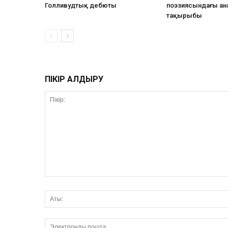
Голливудтық дебюты
поэзиясындағы ан
тақырыбы
ПІКІР ҚАЛДЫРУ