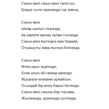
Сағын мені сағын мені тағатсыз,
Қоңыр түске оранғанда тау жағың.
Сағын мені
Ызғар шалып тоңғанда,
Ақ көрпеге мынау ғалам толғанда.
Сағын мені ештеңеге мән бермей,
Отшашулы жаңа жылың болғанда.
Сағын мені
Өлең оқып жүргенде,
Білім алып ой санаңа кіргенде.
Мұқағали өлеңінен аумайтын,
Осындай бір өлең барын білгенде.
Сағын мені сағына бер тоқтама,
Жылағанда, қуанғанда күлгенде.