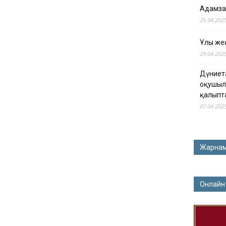
Адамза
29.04.202
Ұлы жең
29.04.202
Дүниет
оқушыл
қалыпт
07.04.202
Жарна
Онлайн