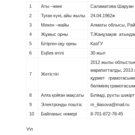
1
Аты –жөні
Саламатова Шаруан
2
Туған күні, айы жылы
24.04.1962ж
3
Мекен –жайы
Алматы облысы, Рай
4
Жұмыс орны
Т.Жанұзақов атындағ
5
Бітірген оқу орны
КазГУ
6
Еңбек өтілі
30 жыл
2012 жылы облыстық
марапатталды, 2013
7
Жетістігі
құрмет грамотасыме
бөлімінің грамотасы
8
Алға қойған мақсаты
Білімді, рухты шәкір
9
Электронды пошта:
m_iliasova@mail.ru
10
Байланыс номері
8-701-872-78-45
\r\n