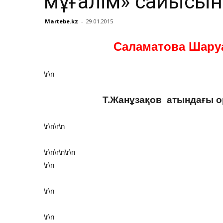
мұғалім» сайысы
Martebe.kz
-
29.01.2015
Саламатова Шару
\r\n
Т.Жанұзақов атындағы ор
\r\n\r\n
\r\n
\r\n
\r\n
\r\n
\r\n
\r\n