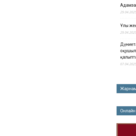
Адамза
29.04.202
Ұлы жең
29.04.202
Дүниет
оқушыл
қалыпт
07.04.202
Жарна
Онлайн