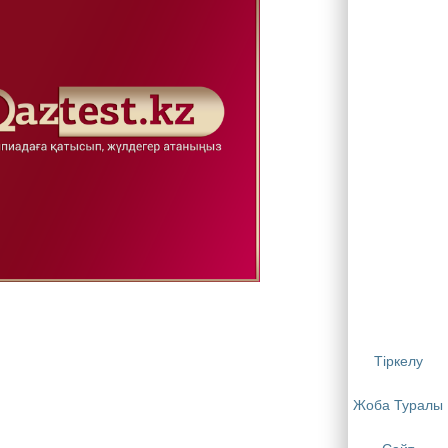
Тіркелу
Жоба Туралы