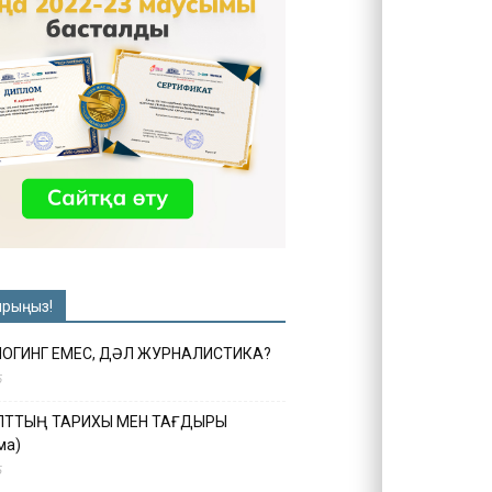
ырыңыз!
ЛОГИНГ ЕМЕС, ДӘЛ ЖУРНАЛИСТИКА?
6
ҰЛТТЫҢ ТАРИХЫ МЕН ТАҒДЫРЫ
ма)
5