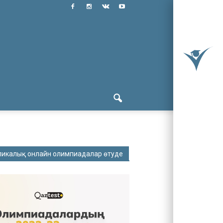
ликалық онлайн олимпиадалар өтуде