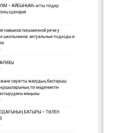
ІЛІМ – АЙБЫНЫМ» атты тілдер
інің сценариі
5
е навыков письменной речи у
х школьников: актуальные подходы и
ки
5
ТАРИХЫ
5
 және сауатты жазудың бастауыш
оқушыларының тіл мәдениетін
астырудағы маңызы
5
 ОДАҒЫНЫҢ БАТЫРЫ – ТӨЛЕН
В
5