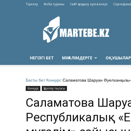
Тіркелу
Жоба туралы
Сайт қолдану ережелері
Сертифика
Martebe.kz
білім
сайты
НЕГІЗГІ БЕТ
МҰҒАЛІМДЕРГЕ
ОҚУШЫЛАР
Басты бет
Конкурс
Саламатова Шаруан Әуелханқызы- 
Конкурс
Үздіктер тақтасы
Саламатова Шаруа
Республикалық «Ең