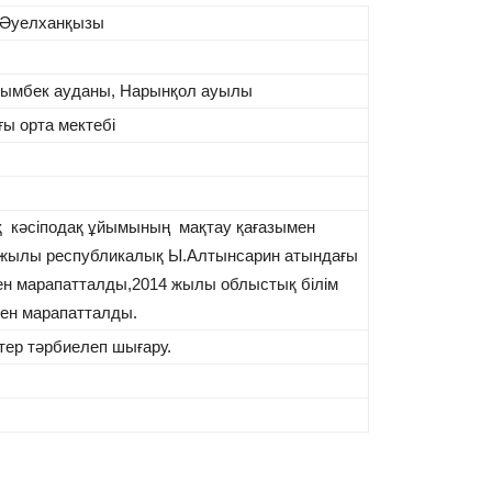
 Әуелханқызы
ымбек ауданы, Нарынқол ауылы
ы орта мектебі
 кәсіподақ ұйымының мақтау қағазымен
 жылы республикалық Ы.Алтынсарин атындағы
н марапатталды,2014 жылы облыстық білім
мен марапатталды.
ттер тәрбиелеп шығару.