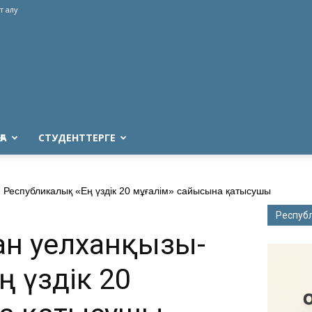
т алу
ҒА
СТУДЕНТТЕРГЕ
Республикалық «Ең үздік 20 мұғалім» сайысына қатысушы
Респуб
н Әуелханқызы-
 үздік 20