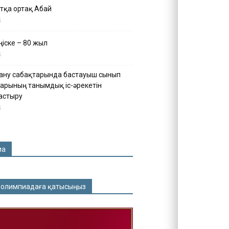
тқа ортақ Абай
5
іске – 80 жыл
5
ану сабақтарында бастауыш сынып
арының танымдық іс-әрекетін
астыру
5
ма
 олимпиадаға қатысыңыз