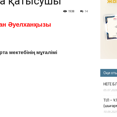
на қатысушы
1938
14
ан Әуелханқызы
та мектебінің мұғалімі
Оқи от
НЕГЕ Б
05.07.202
ТІЛ – 
(шығар
10.09.202