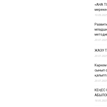
«АНА Т
мерекес
10.09.202
Развити
младши
методи
20.07.202
ЖАЗУ 
20.07.202
Көркем
сынып 
қалыпт
20.07.202
КЕҢЕС
ҚАБЫЛО
18.05.202