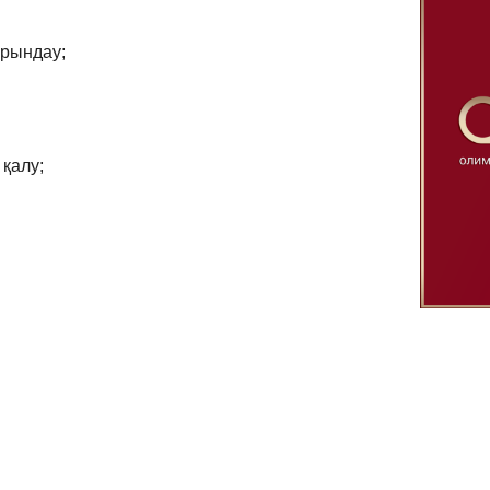
орындау;
қалу;