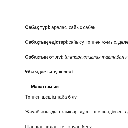
Сабақ түрі:
аралас сайыс сабақ
Сабақтың әдістері:
сайысу, топпен жұмыс, дәле
Сабақтың өтілуі: (
интерактивтік тақтадан к
Ұйымдастыру кезеңі.
Мақсатымыз:
Топпен шешім таба білу;
Жауабымызды толық әрі дұрыс шешендікпен д
Шапшаң ойлап, тез жауап беру;