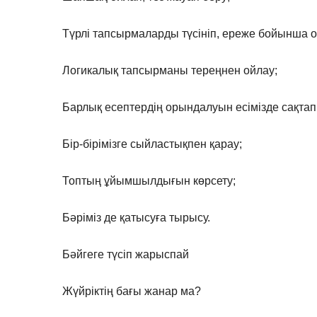
Түрлі тапсырмаларды түсініп, ереже бойынша 
Логикалық тапсырманы тереңнен ойлау;
Барлық есептердің орындалуын есімізде сақтап 
Бір-бірімізге сыйластықпен қарау;
Топтың ұйымшылдығын көрсету;
Бәріміз де қатысуға тырысу.
Бәйгеге түсіп жарыспай
Жүйріктің бағы жанар ма?