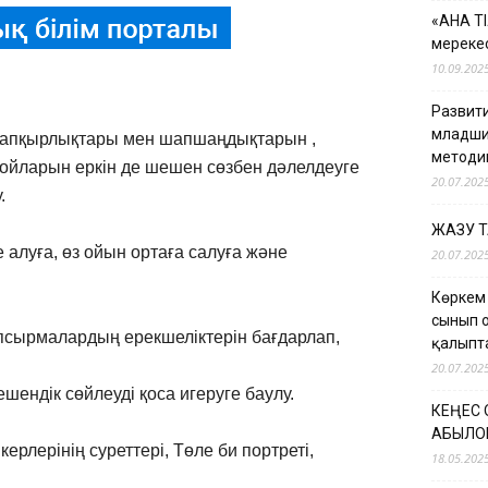
«АНА Т
мерекес
10.09.202
Развити
младши
 тапқырлықтары мен шапшаңдықтарын ,
методи
 ойларын еркін де шешен сөзбен дәлелдеуге
20.07.202
.
ЖАЗУ 
 алуға, өз ойын ортаға салуға және
20.07.202
Көркем
сынып 
псырмалардың ерекшеліктерін бағдарлап,
қалыпт
20.07.202
ендік сөйлеуді қоса игеруге баулу.
КЕҢЕС
ҚАБЫЛО
пкерлерінің суреттері, Төле би портреті,
18.05.202