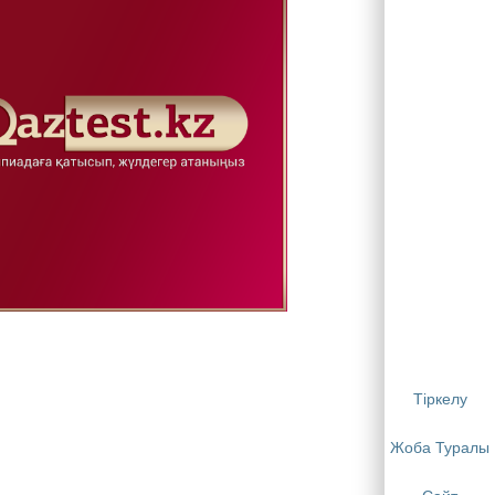
Тіркелу
Жоба Туралы