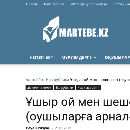
Тіркелу
Жоба туралы
Сайт қолдану ережелері
Сертифика
Martebe.kz
білім
сайты
НЕГІЗГІ БЕТ
МҰҒАЛІМДЕРГЕ
ОҚУШЫЛАР
Басты бет
Без рубрики
Ұшқыр ой мен шешен тіл (оқуш
Әдістемелік көмек
Без рубрики
Үздік сценарий
Ұшқыр ой мен шеш
(оқушыларға арнал
Рауан Ризуан
-
29.05.2019