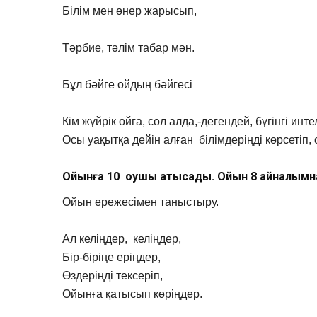
Білім мен өнер жарысып,
Тәрбие, тәлім табар мән.
Бұл бәйге ойдың бәйгесі
Кім жүйрік ойға, сол алда,-дегендей, бүгінгі и
Осы уақытқа дейін алған білімдеріңді көрсетіп,
Ойынға 10 оқушы қатысады. Ойын 8 айналымн
Ойын ережесімен таныстыру.
Ал келіңдер, келіңдер,
Бір-біріңе еріңдер,
Өздеріңді тексеріп,
Ойынға қатысып көріңдер.