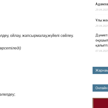
Адамза
29.04.202
Ұлы жең
29.04.202
Дүниет
лдеу, ойлау, жапсырмалау,жүйелі сөйлеу.
оқушыл
қалыпт
өрсетіледі)
07.04.202
Жарна
Онлайн
әлелдеу;