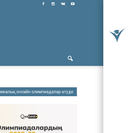
ликалық онлайн олимпиадалар өтуде