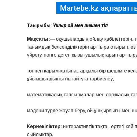
Тақырыбы:
Ұшқыр ой мен шешен тіл
Мақсаты:
— оқушылардың ойлау қабілеттерін,
танымдық белсенділіктерін арттыра отырып, өз
үйрету, пәнге деген қызығушылықтарын арттыру
топпен қарым-қатынас арқылы бір шешімге келе
ұйымшылдықты нығайтуға тәрбиелеу;
математикалық тапсырмалар мен логикалық та
мәдени түрде жауап беру, ой ұшқырлығы мен шеш
Көрнекіліктер
: интерактивтік тақта, ертегі кейі
сыйлықтар.