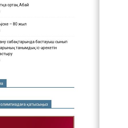
тқа ортақ Абай
5
іске – 80 жыл
5
ану сабақтарында бастауыш сынып
арының танымдық іс-әрекетін
астыру
5
ма
 олимпиадаға қатысыңыз