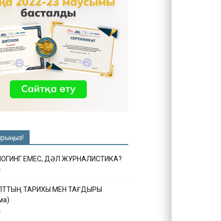
ырыңыз!
ЛОГИНГ ЕМЕС, ДӘЛ ЖУРНАЛИСТИКА?
6
ҰЛТТЫҢ ТАРИХЫ МЕН ТАҒДЫРЫ
ма)
5