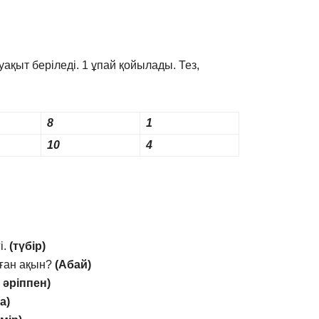
қыт беріледі. 1 ұпай қойылады. Тез,
8
1
10
4
і.
(түбір)
зған ақын?
(Абай)
 әріппен)
а)