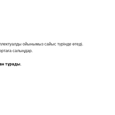
нтеллектуалды ойынымыз сайыс түрінде өтеді.
 ортаға салыңдар.
ан тұрады.