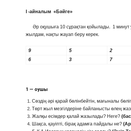
І -айналым «Бәйге»
Әр оқушыға 10 сұрақтан қойылады. 1 минут уа
жылдам, нақты жауап беру керек.
9
5
2
6
3
7
1 — оқушы
Сөздің әрі қарай бөлінбейтін, мағыналы бөліг
Төрт жыл мезгілдеріне байланысты өлең жа
Жалқы есімдер қалай жазылады? Неге?
(бас
Шақса, қауіпті, бірақ адамға пайдалы не?
(Ар