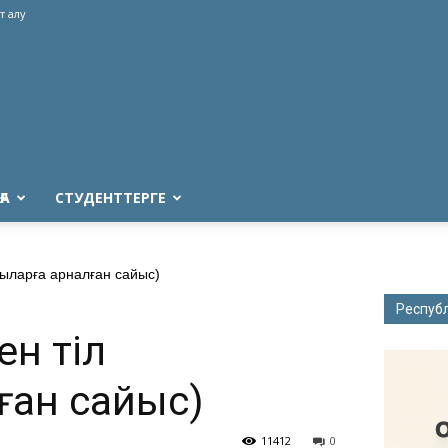
т алу
ҒА
СТУДЕНТТЕРГЕ
ыларға арналған сайыс)
Респуб
ен тіл
ған сайыс)
11412
0