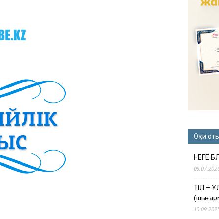
Оқи от
НЕГЕ Б
05.07.202
ТІЛ – 
(шығар
10.09.202