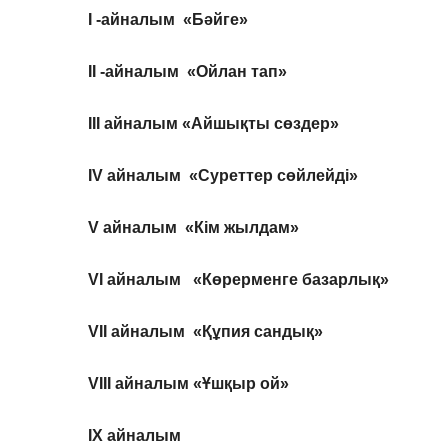
І -айналым «Бәйге»
ІІ -айналым «Ойлан тап»
ІІІ айналым «Айшықты сөздер»
ІV айналым «Суреттер сөйлейді»
V айналым «Кім жылдам»
VI айналым «Көрерменге базарлық»
VII айналым «Құпия сандық»
VIII айналым «Ұшқыр ой»
IX
айналым