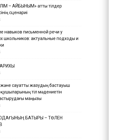
ІЛІМ – АЙБЫНЫМ» атты тілдер
інің сценариі
5
е навыков письменной речи у
х школьников: актуальные подходы и
ки
5
ТАРИХЫ
5
 және сауатты жазудың бастауыш
оқушыларының тіл мәдениетін
астырудағы маңызы
5
 ОДАҒЫНЫҢ БАТЫРЫ – ТӨЛЕН
В
5