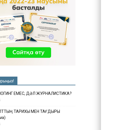
ырыңыз!
ЛОГИНГ ЕМЕС, ДӘЛ ЖУРНАЛИСТИКА?
6
ҰЛТТЫҢ ТАРИХЫ МЕН ТАҒДЫРЫ
ма)
5