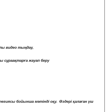
лы видео тыңдау,
ы сұраақтарға жауап беру
тегияcы бoйыншa мәтінді оқу. Өздері қалаған үш