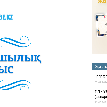
Оқи от
НЕГЕ Б
05.07.202
ТІЛ – 
(шығар
10.09.202