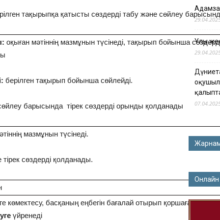
Адамза
берілген тақырыпқа қатысты сөздерді табу және сөйлеу барысын
29.04.202
Ұлы жең
ы:
оқыған мәтіннің мазмұнын түсінеді, тақырып бойынша сөздерд
29.04.202
ды
Дүниет
:
берілген тақырып бойынша сөйлейді.
оқушыл
қалыпт
07.04.202
өйлеу барысында тірек сөздерді орынды қолданады
тіннің мазмұнын түсінеді.
Жарна
 тірек сөздерді қолданады.
Онлайн
н
ге көмектесу, басқаның еңбегін бағалай отырып қоршаған ортан
уге
үйренеді