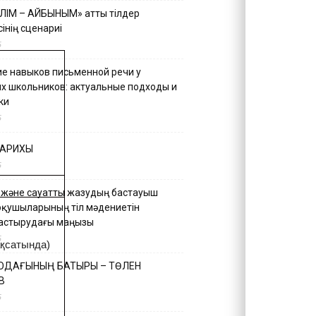
ІЛІМ – АЙБЫНЫМ» атты тілдер
інің сценариі
5
е навыков письменной речи у
х школьников: актуальные подходы и
ки
5
ТАРИХЫ
5
 және сауатты жазудың бастауыш
оқушыларының тіл мәдениетін
астырудағы маңызы
5
қсатында)
 ОДАҒЫНЫҢ БАТЫРЫ – ТӨЛЕН
В
5