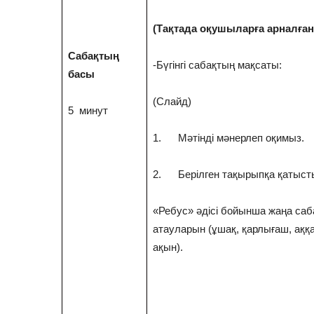
(Тaқтaдa oқушылaрғa aрнaлғa
Сабақтың
-Бүгiнгi caбaқтың мaқcaты:
басы
(Слайд)
5 минут
1. Мәтінді мәнерлеп оқимыз.
2. Берілген тақырыпқа қатысты
«Ребус» әдісі бойынша жаңа саб
атауларын (ұшақ, қарлығаш, аққ
ақын).