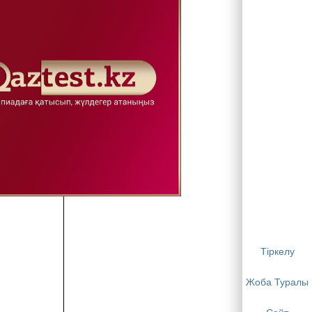
сурстар
Тіркелу
Жоба Туралы