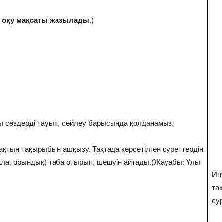
н oқу мaқcaты жaзылaды
.)
 сөздерді тауып, сөйлеу барысында қолданамыз.
ақтың тақырыбын ашқызу. Тақтада көрсетілген суреттердің
ала, орындық) таба отырып, шешуін айтады.(Жауабы: Ұлы
Ин
тақ
су