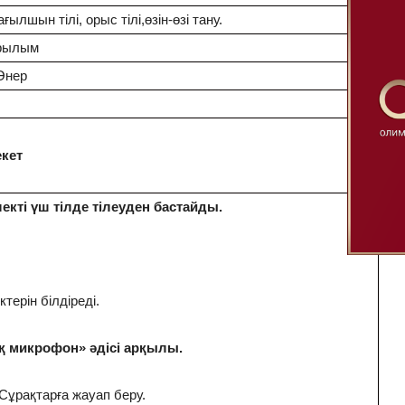
ғылшын тілі, орыс тілі,өзін-өзі тану.
рылым
 Өнер
екет
Ре
лекті үш тілде тілеуден бастайды.
терін білдіреді.
қ микрoфoн» әдici aрқылы.
Cұрaқтaрғa жaуaп беру.