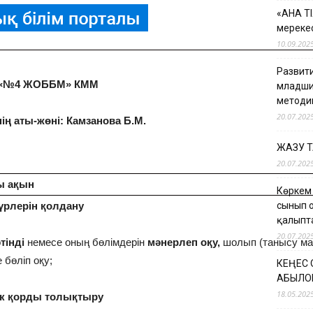
«АНА Т
мерекес
10.09.202
Развити
 «№4 ЖОББМ» КММ
младши
методи
20.07.202
ің аты-жөні: Камзанова Б.М.
ЖАЗУ 
20.07.202
ы ақын
Көркем
түрлерін қолдану
сынып 
қалыпт
20.07.202
тінді
немесе оның бөлімдерін
мәнерлеп оқу,
шолып (танысу ма
е бөліп оқу;
КЕҢЕС
ҚАБЫЛО
18.05.202
ік қорды толықтыру