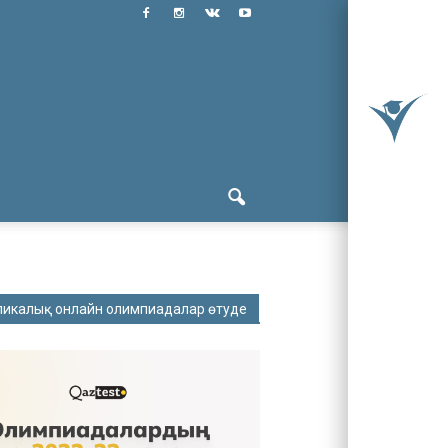
ликалық онлайн олимпиадалар өтуде