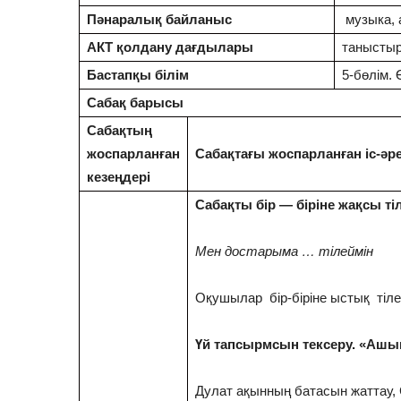
Пәнаралық байланыс
музыка, а
АКТ қолдану дағдылары
танысты
Бастапқы білім
5-бөлім.
Сабақ барысы
Сабақтың
жоспарланған
Сабақтағы жоспарланған іс-әр
кезеңдері
Сабақты бір — біріне жақсы ті
Мен достарыма … тілеймін
Оқушылар бір-біріне ыстық тілек
Үй тaпcырмcын текcеру. «Aшы
Дулат ақынның батасын жаттау, 