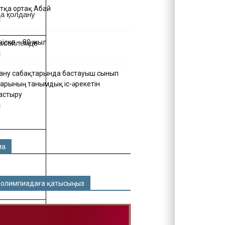
тқа ортақ Абай
да қолдану
5
іске – 80 жыл
і сөйлемде
5
ану сабақтарында бастауыш сынып
арының танымдық іс-әрекетін
астыру
5
ма
 олимпиадаға қатысыңыз
ы