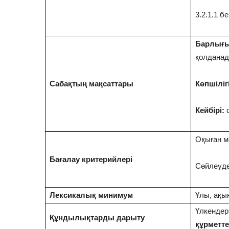
3.2.1.1 
Барлығ
қолдана
Сабақтың мақсаттары
Көпшілігі
Кейбірі:
с
Оқыған мә
Бағалау критерийлері
Сөйлеуде
Лексикалық минимум
Ұлы, ақы
Үлкендер
Құндылықтарды дарыту
құрметте