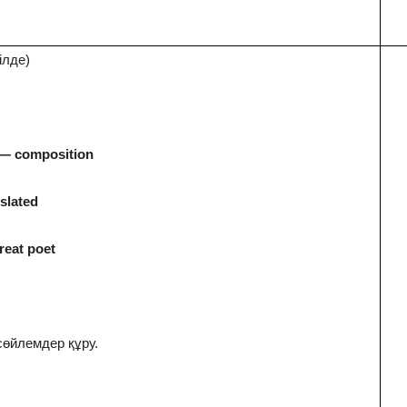
ілде)
— с
omposition
slated
reat
poet
сөйлемдер құру.