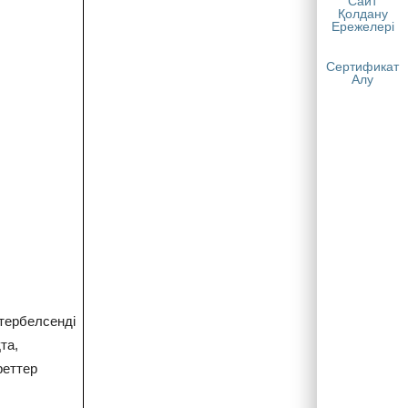
Сайт
Қолдану
Ережелері
Сертификат
Алу
тербелсенді
та,
реттер