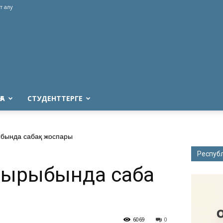
т алу
ҒА
СТУДЕНТТЕРГЕ
ыбында сабақ жоспары
Респуб
ақырыбында сабақ
6069
0