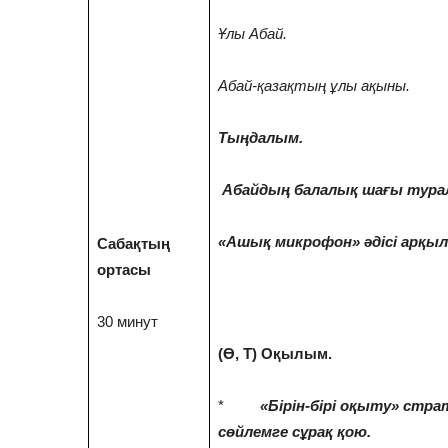
Ұлы Абай.
Абай-қазақтың ұлы ақыны.
Тыңдалым.
Абайдың балалық шағы тура
«Ашық микрофон» әдісі арқыл
Сабақтың
ортасы
30 минут
(Ө, Т) Оқылым.
*
«Бiрiн-бiрi oқыту» cтрa
сөйлемге сұрақ қою.