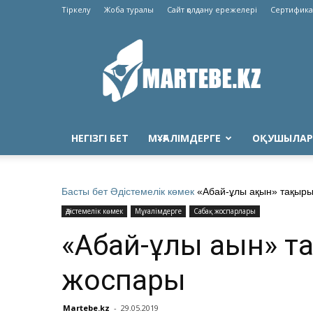
Тіркелу
Жоба туралы
Сайт қолдану ережелері
Сертифика
Martebe.kz
білім
сайты
НЕГІЗГІ БЕТ
МҰҒАЛІМДЕРГЕ
ОҚУШЫЛАР
Басты бет
Әдістемелік көмек
«Абай-ұлы ақын» тақыр
Әдістемелік көмек
Мұғалімдерге
Сабақ жоспарлары
«Абай-ұлы ақын» т
жоспары
Martebe.kz
-
29.05.2019