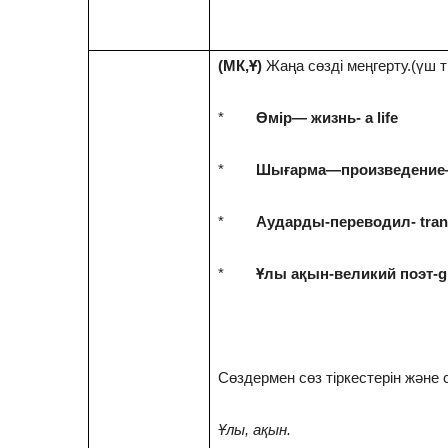
(МК,Ұ)
Жаңа сөзді меңгерту.(үш т
*
Өмір
—
жизнь- а
life
*
Шығарма
—
п
роизведение
*
Аударды-переводил-
tran
*
Ұлы ақын-великий поэт-
g
Сөздермен сөз тіркестерін және 
Ұлы, ақын.