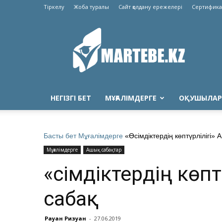
Тіркелу
Жоба туралы
Сайт қолдану ережелері
Сертифика
Martebe.kz
білім
сайты
НЕГІЗГІ БЕТ
МҰҒАЛІМДЕРГЕ
ОҚУШЫЛАР
Басты бет
Мұғалімдерге
«Өсімдіктердің көптүрлілігі» 
Мұғалімдерге
Ашық сабақтар
«Өсімдіктердің көп
сабақ
Рауан Ризуан
-
27.06.2019