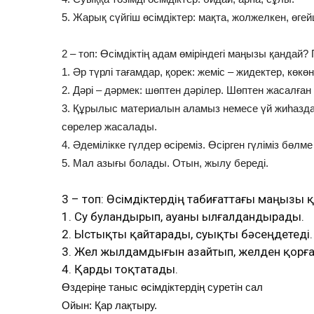
5. Жарық сүйгіш өсімдіктер: мақта, жолжелкен, өге
2 – топ: Өсімдіктің адам өміріндегі маңызы қандай? 
1. Әр түрлі тағамдар, қорек: жеміс – жидектер, көкөн
2. Дәрі – дәрмек: шөптен дәрілер. Шөптен жасалған
3. Құрылыс материалын аламыз немесе үй жиһаздар
сөрелер жасалады.
4. Әдемілікке гүлдер өсіреміз. Өсірген гүліміз бөлм
5. Мал азығы болады. Отын, жылу береді.
3 – топ: Өсімдіктердің табиғаттағы маңызы 
1. Су буландырып, ауаны ылғалдандырады.
2. Ыстықты қайтарады, суықты бәсеңдетеді.
3. Жел жылдамдығын азайтып, желден қорғ
4. Қарды тоқтатады.
Өздеріңе таныс өсімдіктердің суретін сал
Ойын: Қар лақтыру.