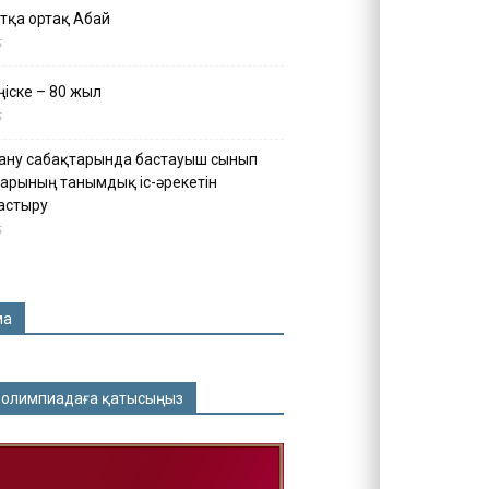
тқа ортақ Абай
5
іске – 80 жыл
5
ану сабақтарында бастауыш сынып
арының танымдық іс-әрекетін
астыру
5
ма
 олимпиадаға қатысыңыз