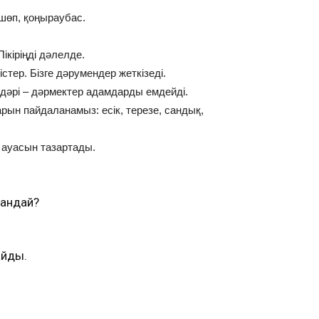
йшөп, қоңыраубас.
Пікіріңді дәлелде.
істер. Бізге дәрумендер жеткізеді.
 дәрі – дәрмектер адамдарды емдейді.
ын пайдаланамыз: есік, терезе, сандық,
е ауасын тазартады.
қандай?
айды.