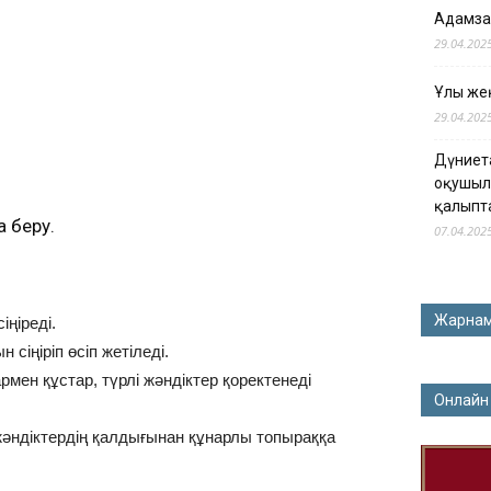
Адамза
29.04.202
Ұлы жең
29.04.202
Дүниет
оқушыл
қалыпт
 беру.
07.04.202
Жарна
ңіреді.
сіңіріп өсіп жетіледі.
ен құстар, түрлі жәндіктер қоректенеді
Онлайн
жәндіктердің қалдығынан құнарлы топыраққа