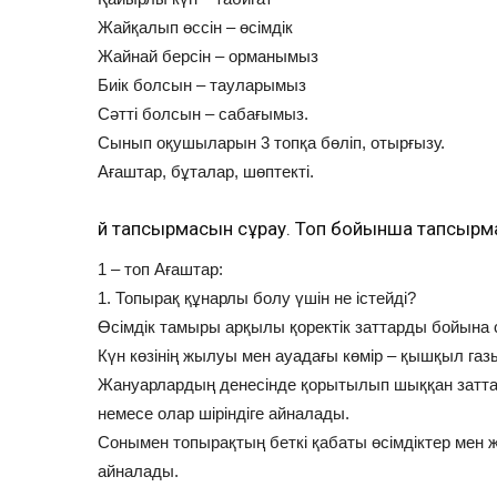
Жайқалып өссін – өсімдік
Жайнай берсін – орманымыз
Биік болсын – тауларымыз
Сәтті болсын – сабағымыз.
Сынып оқушыларын 3 топқа бөліп, отырғызу.
Ағаштар, бұталар, шөптекті.
Үй тапсырмасын сұрау. Топ бойынша тапсырма
1 – топ Ағаштар:
1. Топырақ құнарлы болу үшін не істейді?
Өсімдік тамыры арқылы қоректік заттарды бойына сі
Күн көзінің жылуы мен ауадағы көмір – қышқыл газын 
Жануарлардың денесінде қорытылып шыққан заттарм
немесе олар шіріндіге айналады.
Сонымен топырақтың беткі қабаты өсімдіктер мен 
айналады.