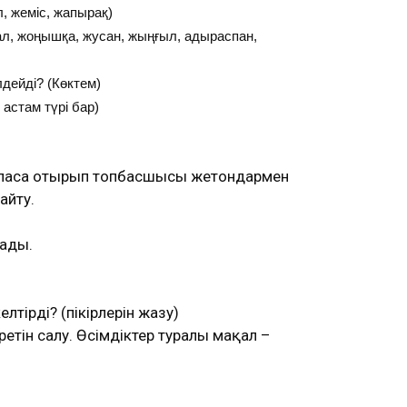
л, жеміс, жапырақ)
 тал, жоңышқа, жусан, жыңғыл, адыраспан,
лдейді? (Көктем)
0 астам түрі бар)
н ойласа отырып топбасшысы жетондармен
айту.
зады.
ірді? (пікірлерін жазу)
етін салу. Өсімдіктер туралы мақал –