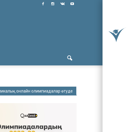
ликалық онлайн олимпиадалар өтуде