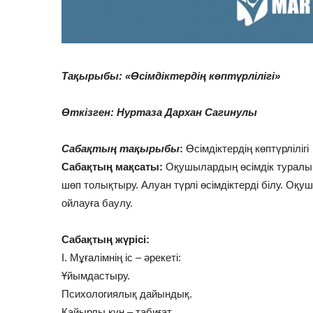
Тақырыбы: «Өсімдіктердің көптүрлілігі»
Өткізген: Нуртаза Дархан Сагинулы
Сабақтың тақырыбы
:
Өсімдіктердің көптүрлілігі
Сабақтың мақсаты:
Оқушылардың өсімдік туралы б
шөп толықтыру. Алуан түрлі өсімдіктерді білу. Оқу
ойлауға баулу.
Сабақтың жүрісі:
І. Мұғалімнің іс – әрекеті:
Ұйымдастыру.
Психологиялық дайындық.
Қайырлы күн – табиғат