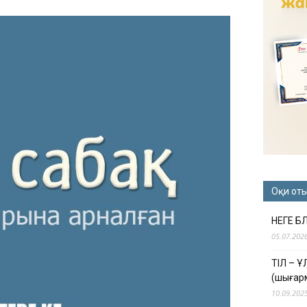
Оқи от
НЕГЕ Б
05.07.202
ТІЛ – 
(шығар
10.09.202