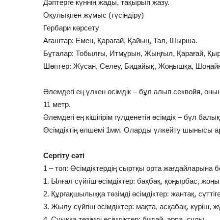
Дәптерге күннің жады, тақырып жазу.
Оқулықпен жұмыс (түсіндіру)
Гербари көрсету
Ағаштар: Емен, Қарағай, Қайың, Тал, Шырша.
Бұталар: Тобылғы, Итмұрын, Жыңғыл, Қарағай, Қы
Шөптер: Жусан, Селеу, Бидайық, Жоңышқа, Шоңайна
Әлемдегі ең үлкен өсімдік – бұл алып секвойя, оның б
11 метр.
Әлемдегі ең кішігірім гүлденетін өсімдік – бұл бал
Өсімдіктің өлшемі 1мм. Оларды үлкейту шынысы 
Сергіту сәті
1 – топ: Өсімдіктердің сыртқы орта жағдайларына бе
1. Ылғал сүйгіш өсімдіктер: бақбақ, қоңырбас, жоң
2. Құрғақшылыққа төзімді өсімдіктер: жантақ, сүттіг
3. Жылу сүйгіш өсімдіктер: мақта, асқабақ, күріш, жү
4. Суыққа төзімді өсімдіктер: бидай, арпа, сұлы.