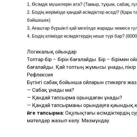
1. Өсімдік мүшелерін ата? (Тамыр, тұқым, сабақ, гү
2. Біздің жерімізде қандай өсімдіктер өседі? (Қара
бәйшешек)
3. Ағаштар бүршікті қай мезгілде жарады немесе гү
4. Біздің елімізде өсімдіктердің неше түрі бар? (600
Логикалық ойындар
Топтар бір – бірін бағалайды. Бір – біріме
бағалайды. Қай топтың жұмысы ұнады, пікір 
Рефлексия
Бүгінгі сабақ бойынша ойларын стикерге жа
— Сабақ ұнады ма?
— Қандай тапсырма орындаған ұнады?
— Қандай тапсырманы орындауға қиындық келт
Үйге тапсырма:
Оқулықтағы өсімдіктердің сур
мәтелдер жазып келу. Мазмұндау.