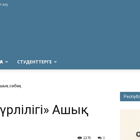
т алу
ҒА
СТУДЕНТТЕРГЕ
Ашық сабақ
Респуб
түрлілігі» Ашық
2270
0