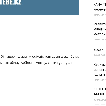
«АНА Т
мерекес
10.09.202
Развити
младши
методи
20.07.202
ЖАЗУ 
20.07.202
ілімдерін дамыту, өсімдік топтарын ағаш, бұта,
шының ойлау қабілетін ұштау, сыни тұрғыдан
Көркем
сынып 
қалыпт
20.07.202
КЕҢЕС
ҚАБЫЛО
18.05.202