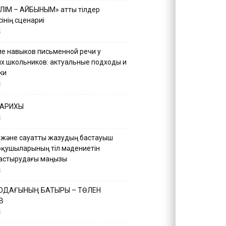
ІЛІМ – АЙБЫНЫМ» атты тілдер
інің сценариі
5
е навыков письменной речи у
х школьников: актуальные подходы и
ки
5
ТАРИХЫ
5
 және сауатты жазудың бастауыш
оқушыларының тіл мәдениетін
астырудағы маңызы
5
 ОДАҒЫНЫҢ БАТЫРЫ – ТӨЛЕН
В
5