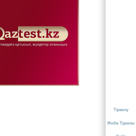
Тіркелу
Жоба Туралы