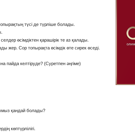
опырақтың түсі де түрліше болады.
ы.
селдер өсімдіктен қарашірік те аз қалады.
ды жер. Сор топырақта өсімдік өте сирек өседі.
на пайда келтіруде? (Суретпен әңгіме)
ымыз қандай болады?
дің көптүрлілігі.