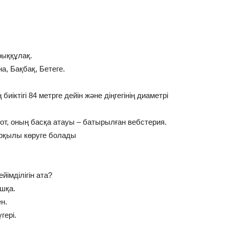
рыққұлақ.
, Бақбақ, Бетеге.
иіктігі 84 метрге дейін және діңгегінің диаметрі
ықот, оның басқа атауы – батырылған вебстерия.
арқылы көруге болады
йімділігін ата?
ышқа.
ен.
гері.