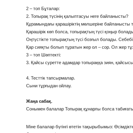
2 – топ Бұталар:
2. Топырақ түсінің қалыптасуы неге байланысты?
Құрамындағы қарашіріктің мөлшеріне байланысты т
Қарашірік көп болса, топырақтың түсі қоңыр болад
Оңтүстікте топырақтың түсі бозғыл болады. Себебі 
Қар сияқты болып тұратын жер ол – сор. Ол жер тұз
3 – топ Шөптекті:
3. Қайсы суретте адамдар топыраққа зиян, қайсысы
4. Тесттік тапсырмалар.
Сыни тұрғыдан ойлау.
Жаңа сабақ.
Сонымен балалар Топырақ құнарлы болса табиғат
Міне балалар бүгінгі өтетін тақырыбымыз: Өсімдіктер