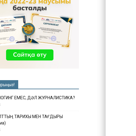
ырыңыз!
ЛОГИНГ ЕМЕС, ДӘЛ ЖУРНАЛИСТИКА?
6
ҰЛТТЫҢ ТАРИХЫ МЕН ТАҒДЫРЫ
ма)
5