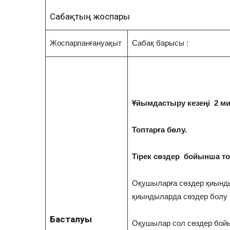
Сабақтың жоспары
Жоспарланғануақыт
Сабақ барысы :
Ұйымдастыру кезеңі 2 м
Топтарға бөлу.
Тірек сөздер бойынша то
Оқушыларға сөздер қиынды
қиындыларда сөздер болу 
Басталуы
Оқушылар сол сөздер бойы