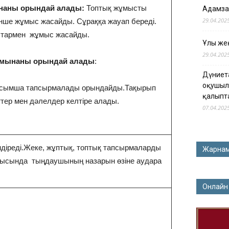
наны орындай алады:
Топтық жұмысты
Адамза
29.04.202
нше жұмыс жасайды. Сұраққа жауап береді.
стармен жұмыс жасайды.
Ұлы жең
29.04.202
 мынаны орындай алады
:
Дүниет
оқушыл
қосымша тапсырмалады орындайды.Тақырып
қалыпт
ер мен дәлелдер келтіре алады.
07.04.202
діреді.Жеке, жұптық, топтық тапсырмаларды
Жарна
рысында тыңдаушының назарын өзіне аудара
Онлайн