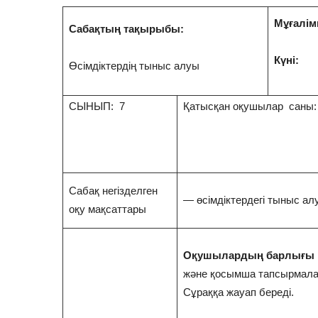
Мұғалім
Сабақтың тақырыбы:
Күні:
Өсімдіктердің тыныс алуы
СЫНЫП: 7
Қатысқан оқушылар саны:
Сабақ негізделген
— өсімдіктердегі тыныс ал
оқу мақсаттары
Оқушылардың барлығы 
және қосымша тапсырмал
Сұраққа жауап береді.