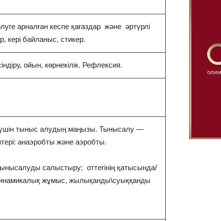
өлуге арналған кеспе қағаздар және әртүрлі
, кері байланыс, стикер.
індіру, ойын, көрнекілік. Рефлексия.
 үшін тыныс алудың маңызы. Тынысалу —
птері: анаэробты және аэробты.
ынысалуды салыстыру: оттегінің қатысында/
динамикалық жұмыс, жылықанды\суыққанды