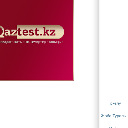
Тіркелу
Жоба Туралы