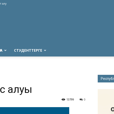
т алу
ҒА
СТУДЕНТТЕРГЕ
Респуб
ыс алуы
13799
0