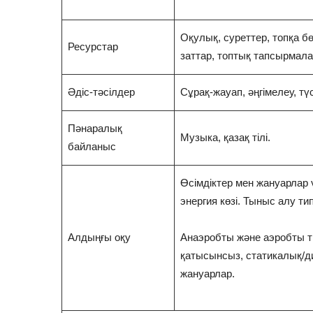
Оқулық, суреттер, топқа б
Ресурстар
заттар, топтық тапсырмалар
Әдіс-тәсілдер
Сұрақ-жауап, әңгімелеу, түс
Пәнаралық
Музыка, қазақ тілі.
байланыс
Өсімдіктер мен жануарлар
энергия көзі. Тыныс алу ти
Алдыңғы оқу
Анаэробты және аэробты т
қатысынсыз, статикалық/
жануарлар.