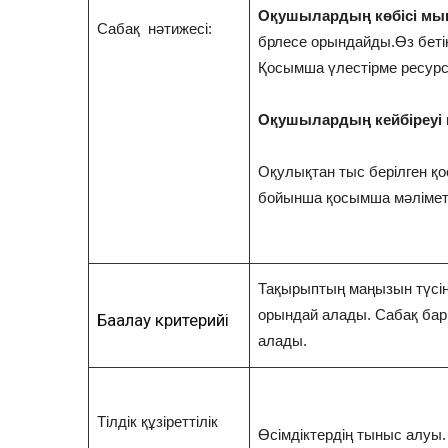
Оқушылардың көбісі мы
Сабақ нәтижесі:
брлесе орындайды.Өз беті
Қосымша үлестірме ресур
Оқушылардың кейбіреуі
Оқулықтан тыс берілген 
бойынша қосымша мәліметт
Тақырыптың маңызын түсін
орындай алады. Сабақ ба
Бағалау критерийі
алады.
Тілдік құзіреттілік
Өсімдіктердің тыныс алуы.