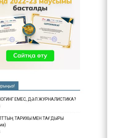
ырыңыз!
ЛОГИНГ ЕМЕС, ДӘЛ ЖУРНАЛИСТИКА?
6
ҰЛТТЫҢ ТАРИХЫ МЕН ТАҒДЫРЫ
ма)
5