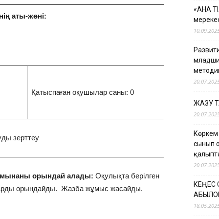
«АНА Т
нің аты-жөні:
мерекес
10.09.202
Развити
младши
методи
20.07.202
Қатыспаған оқушылар саны: 0
ЖАЗУ 
20.07.202
Көркем
уды зерттеу
сынып 
қалыпт
20.07.202
мынаны орындай алады:
Оқулықта берілген
КЕҢЕС
арды орындайды. Жазба жұмыс жасайды.
ҚАБЫЛО
18.05.202