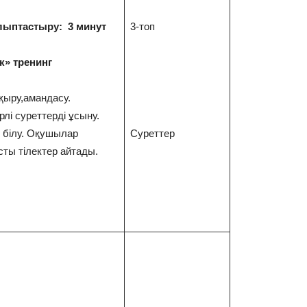
лыптастыру: 3 минут
3-топ
к» тренинг
ыру,амандасу.
лі суреттерді ұсыну.
н білу. Оқушылар
Суреттер
ты тілектер айтады.