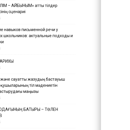
ІЛІМ – АЙБЫНЫМ» атты тілдер
інің сценариі
5
е навыков письменной речи у
х школьников: актуальные подходы и
ки
5
ТАРИХЫ
5
 және сауатты жазудың бастауыш
оқушыларының тіл мәдениетін
астырудағы маңызы
5
 ОДАҒЫНЫҢ БАТЫРЫ – ТӨЛЕН
В
5