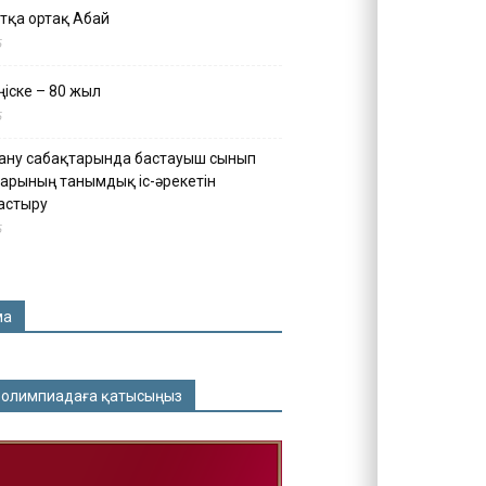
тқа ортақ Абай
5
іске – 80 жыл
5
ану сабақтарында бастауыш сынып
арының танымдық іс-әрекетін
астыру
5
ма
 олимпиадаға қатысыңыз