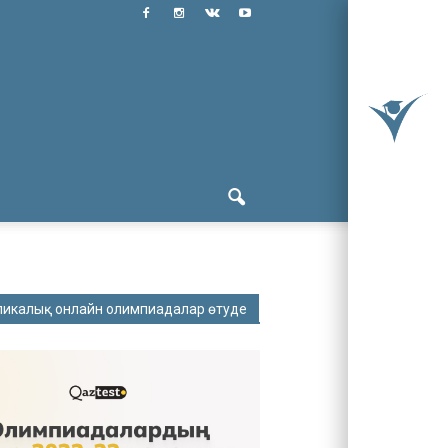
ликалық онлайн олимпиадалар өтуде