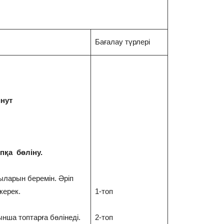
Бағалау түрлері
инут
пқа бөліну.
ларын беремін. Әріп
керек.
1-топ
нша топтарға бөлінеді.
2-топ