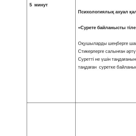
5 минут
Психологиялық ахуал қа
«Сурете байланысты тіле
Оқушыларды шеңберге шақ
Стикерлерге салынған әртүр
Суретті не үшін таңдағаны
таңдаған суретке байланыс