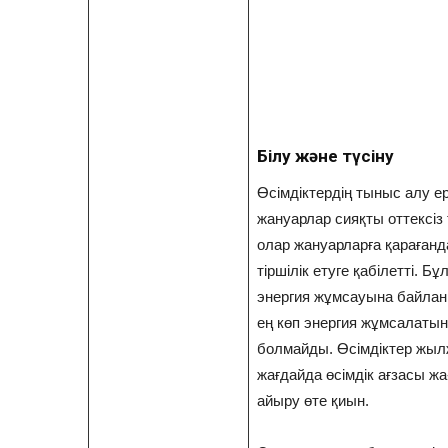
Білу және түсіну
Өсімдіктердің тыныс алу ер
жануарлар сияқты оттексіз т
олар жануарларға қарағанда
тіршілік етуге қабілетті. Бұ
энергия жұмсауына байлан
ең көп энергия жұмсалатын
болмайды. Өсімдіктер жыл
жағдайда өсімдік ағзасы ж
айыру өте қиын.