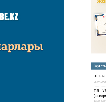
Оқи от
НЕГЕ Б
05.07.202
ТІЛ – 
(шығар
10.09.202