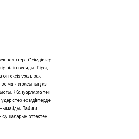
екшеліктері. Өсімдіктер
іршілігін жояды. Бірақ
 оттексіз ұзағырақ
л өсімдік ағзасының аз
ысты. Жануарларға тән
 үдерістер өсімдіктерде
жымайды. Табиғи
а- сушаларын оттектен