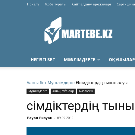
Тіркелу
Жоба туралы
Сайт қолдану ережелері
Сертифика
Martebe.kz
білім
сайты
НЕГІЗГІ БЕТ
МҰҒАЛІМДЕРГЕ
ОҚУШЫЛАР
Басты бет
Мұғалімдерге
Өсімдіктердің тыныс алуы
Мұғалімдерге
Ашық сабақтар
Биология
Өсімдіктердің тын
Рауан Ризуан
-
09.09.2019