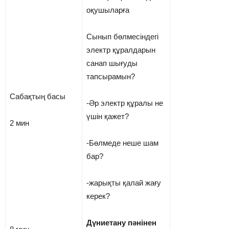
оқушыларға
Сынып бөлмесіндегі
электр құралдарын
санап шығуды
тапсырамын?
Сабақтың басы
-Әр электр құралы не
үшін қажет?
2 мин
-Бөлмеде неше шам
бар?
-жарықты қалай жағу
керек?
Дүниетану пәнінен