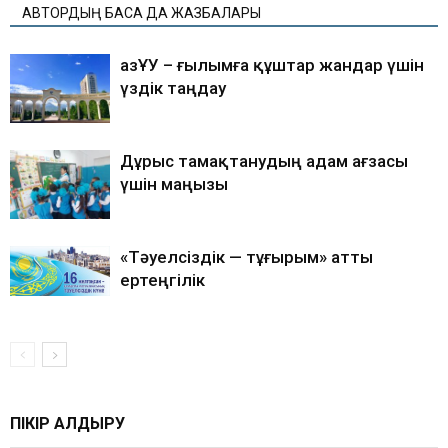
АВТОРДЫҢ БАСҚА ДА ЖАЗБАЛАРЫ
ҚазҰУ – ғылымға құштар жандар үшін
үздік таңдау
Дұрыс тамақтанудың адам ағзасы
үшін маңызы
«Тәуелсіздік — тұғырым» атты
ертеңгілік
ПІКІР ҚАЛДЫРУ