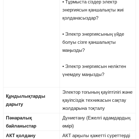
• Тұрмыста сіздер электр
энергиясын қаншалықты жиі
қолданасыздар?
• Электр энергиясының үйде
болуы сізге қаншалықты
маңызды?
• Электр энергиясын неліктен
үнемдеу маңызды?
Электор тогының қауіптілігі және
Құндылықтарды
қауіпсіздік техникасын сақтау
дарыту
жолдарына тоқталу
Пәнаралық
Дүниетану (Ежелгі адамдардың
байланыстар
өмірі)
АКТ қолдану
АКТ арқылы қажетті суреттерді