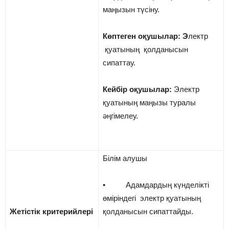
маңызын түсіну.
Көптеген оқушылар: Э
лектр
қуатының қолданысын
сипаттау.
Кейбір оқушылар:
Электр
қуатының маңызы туралы
әңгімелеу.
Білім алушы
• Адамдардың күнделікті
өміріндегі электр қуатының
Жетістік критерийлері
қолданысын сипаттайды.