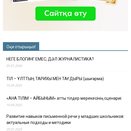
Оқи отырыңыз!
НЕГЕ БЛОГИНГ ЕМЕС, ДӘЛ ЖУРНАЛИСТИКА?
05.07.2026
ТІЛ – ҰЛТТЫҢ ТАРИХЫ МЕН ТАҒДЫРЫ (шығарма)
10.09.2025
«АНА ТІЛІМ – АЙБЫНЫМ» атты тілдер мерекесінің сценариі
10.09.2025
Развитие навыков письменной речи у младших школьников:
актуальные подходы и методики
20.07.2025