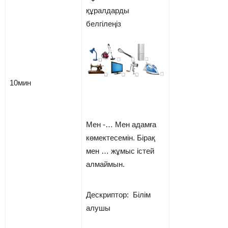
құралдарды
белгілеңіз
10мин
Мен -… Мен адамға
көмектесемін. Бірақ
мен … жұмыс істей
алмаймын.
Дескриптор: Білім
алушы