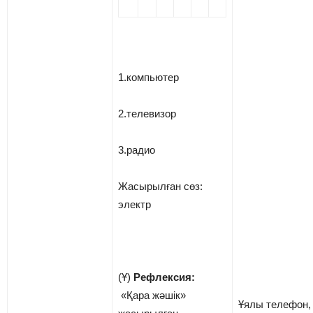
1.компьютер
2.телевизор
3.радио
Жасырылған сөз:
электр
(Ұ)
Рефлексия:
«Қара жәшік»
Ұялы телефон,