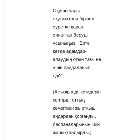
Оқушыларға
оқулықтағы бірінші
суретке қарап,
сипаттап беруді
ұсыныңыз. “Ерте
кезде адамдар­
алаудың отын тағы не
үшін пайдаланып
еді?”
(Ас әзірледі, киімдерін
кептірді, оттың
көмегімен жыртқыш
аңдардан қорғанды,
баспаналарының ішін
жарықтандырды.)