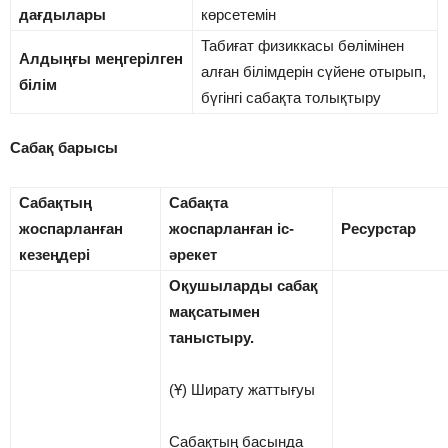
дағдылары
көрсетемін
Табиғат физиккасы бөлімінен
Алдыңғы меңгерілген
алған білімдерін сүйене отырып,
білім
бүгінгі сабақта толықтыру
Сабақ барысы
Сабақтың
Сабақта
жоспарланған
жоспарланған іс-
Ресурстар
кезеңдері
әрекет
Оқушыларды сабақ
мақсатымен
таныстыру.
(Ұ) Ширату жаттығуы
Сабақтың басында