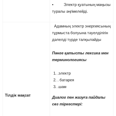
• Электр қуатының маңызы
туралы әңгімелейді.
Адамның электр энергиясының
тұрмыста болуына тәуелділігін
дәлелді түрде талқылайды
Пәнге қатысты лексика мен
терминологиясы
.электр
. батарея
.шам
Тілдік мақсат
Диалог пен жазуға пайдалы
сөз тіркестері: