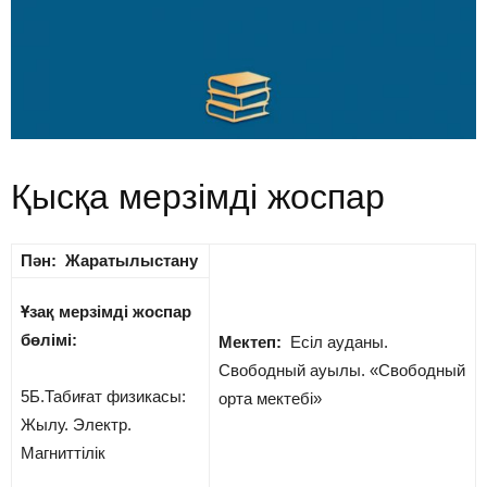
Қысқа мерзімді жоспар
Пән: Жаратылыстану
Ұзақ мерзімді жоспар
бөлімі:
Мектеп:
Есіл ауданы.
Свободный ауылы. «Свободный
5Б.Табиғат физикасы:
орта мектебі»
Жылу. Электр.
Магниттілік