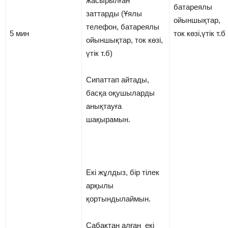
жасырылған
батареялы
заттарды (Ұялы
ойыншықтар,
телефон, батареялы
5 мин
ток көзі,үтік т.б
ойыншықтар, ток көзі,
үтік т.б)
Сипаттап айтады,
басқа оқушыларды
анықтауға
шақырамын.
Екі жұлдыз, бір тілек
арқылы
қортындылаймын.
Сабақтан алған екі