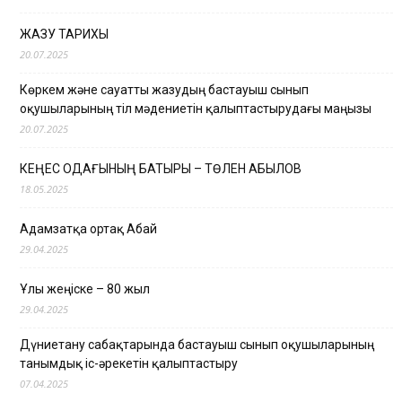
ЖАЗУ ТАРИХЫ
20.07.2025
Көркем және сауатты жазудың бастауыш сынып
оқушыларының тіл мәдениетін қалыптастырудағы маңызы
20.07.2025
КЕҢЕС ОДАҒЫНЫҢ БАТЫРЫ – ТӨЛЕН ҚАБЫЛОВ
18.05.2025
Адамзатқа ортақ Абай
29.04.2025
Ұлы жеңіске – 80 жыл
29.04.2025
Дүниетану сабақтарында бастауыш сынып оқушыларының
танымдық іс-әрекетін қалыптастыру
07.04.2025