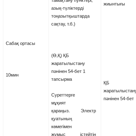
тамақтану пунктері,
жиынтығы
азық-түліктерді
тоңазытқыштарда
сақтау, т.б.)
Сабақ ортасы
(Ө,Қ) ҚБ
жаратылыстану
пәнінен 54-бет 1
10мин
тапсырма
ҚБ
жаратылыстан
Суреттерге
пәнінен 54-бет
мұқият
қараңыз. Электр
қуатының
көмегімен
жұмыс істейтін