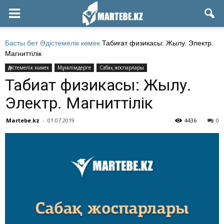
Басты бет
Әдістемелік көмек
Табиғат физикасы: Жылу. Электр.
Магниттілік
Әдістемелік көмек
Мұғалімдерге
Сабақ жоспарлары
Табиғат физикасы: Жылу.
Электр. Магниттілік
Martebe.kz
-
01.07.2019
4436
0