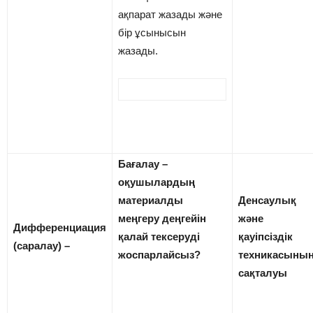
ақпарат жазады және
бір ұсынысын
жазады.
Бағалау –
оқушылардың
материалды
Денсаулық
меңгеру деңгейін
және
Дифференциация
қалай тексеруді
қауіпсіздік
(саралау) –
жоспарлайсыз?
техникасыны
сақталуы