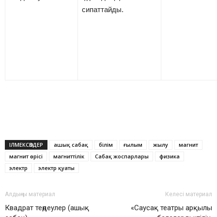
сипаттайды.
ІЛМЕКСӨЗДЕР
ашық сабақ
білім
ғылым
жылу
магнит
магнит өрісі
магниттілік
Сабақ жоспарлары
физика
электр
электр қуаты
Алдыңғы материал
Келесі материал
Квадрат теңдеулер (ашық
«Саусақ театры арқылы