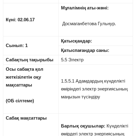
Мұғалімнің аты-жөні:
Күні: 02.06.17
Досмаганбетова Гульнур.
Қатысқандар:
Сынып: 1
Қатыспағандар саны:
Сабақтың тақырыбы
5.5 Электр
Осы сабақта қол
жеткізілетін оқу
1.5.5.1 Адамдардың күнделікті
мақсаттары
өміріндегі электр энергиясының
маңызын түсіндіру
(
ОБ сілтеме)
Сабақ мақсаттары
Барлық оқушылар:
Күнделікті
өмірдегі электр энергиясының