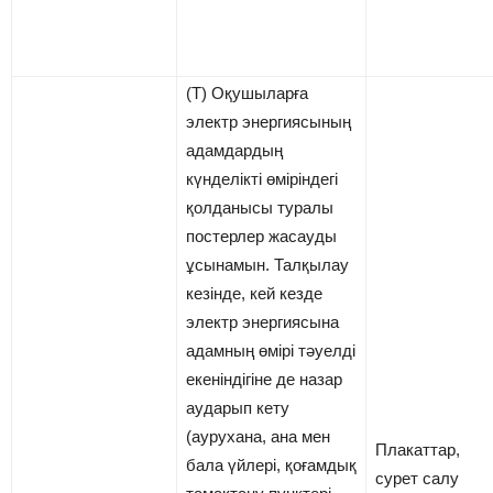
(Т) Оқушыларға
электр энергиясының
адамдардың
күнделікті өміріндегі
қолданысы туралы
постерлер жасауды
ұсынамын. Талқылау
кезінде, кей кезде
электр энергиясына
адамның өмірі тәуелді
екеніндігіне де назар
аударып кету
(аурухана, ана мен
Плакаттар,
бала үйлері, қоғамдық
сурет салу