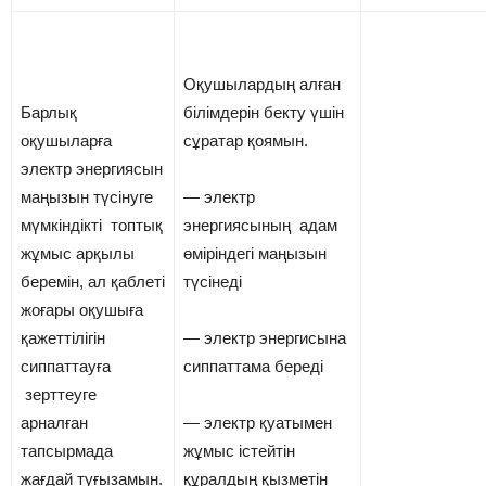
Оқушылардың алған
Барлық
білімдерін бекту үшін
оқушыларға
сұратар қоямын.
электр энергиясын
маңызын түсінуге
— электр
мүмкіндікті топтық
энергиясының адам
жұмыс арқылы
өміріндегі маңызын
беремін, ал қаблеті
түсінеді
жоғары оқушыға
қажеттілігін
— электр энергисына
сиппаттауға
сиппаттама береді
зерттеуге
арналған
— электр қуатымен
тапсырмада
жұмыс істейтін
жағдай туғызамын.
құралдың қызметін