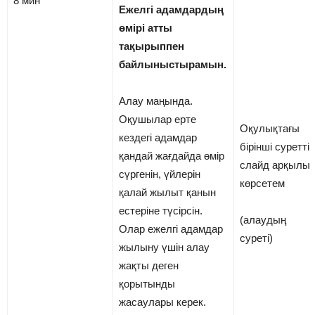
8 мин
Ежелгі адамдардың
өмірі атты
тақырыппен
байлыныстырамын.
Алау маңында.
Оқушылар ерте
Оқулықтағы
кездегі адамдар
бірінші суретті
қандай жағдайда өмір
слайд арқылы
сүргенін, үйлерін
көрсетем
қалай жылыт­ қанын
естеріне түсірсін.
(алаудың
Олар ежелгі адамдар
суреті)
жылыну үшін алау
жақты деген
қорытынды
жасаулары керек.