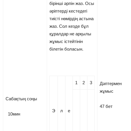
бірінші әрпін жаз. Осы
әріптерді кестедегі
тиісті нөмірдің астына
жаз. Сол кезде бұл
құралдар не арқылы
жұмыс істейтінін
білетін боласын.
1
2
3
Дәптермен
жұмыс
Сабақтың соңы
47 бет
Э
л
е
10мин