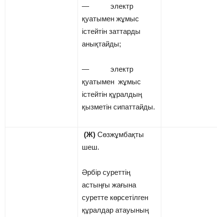
— электр
қуатымен жұмыс
істейтін заттарды
анықтайды;
— электр
қуатымен жұмыс
істейтін құралдың
қызметін сипаттайды.
(Ж)
Сөзжұмбақты
шеш.
Әрбір суреттің
астыңғы жағына
суретте көрсетілген
құралдар атауының