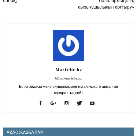
сабақ)
балалардың тілін,
қызығушылығын арттыру»
Martebe.kz
https://martebe.kz
Білім ордасы және оқушылармен мұғалімдерге арналған
ақпараттық сайт
ҰҚСАС ЖАЗБАЛАР