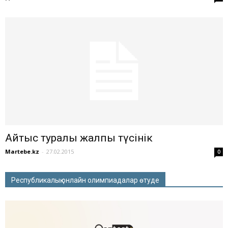
Айтыс туралы жалпы түсінік
Martebe.kz
-
27.02.2015
0
Республикалық онлайн олимпиадалар өтуде