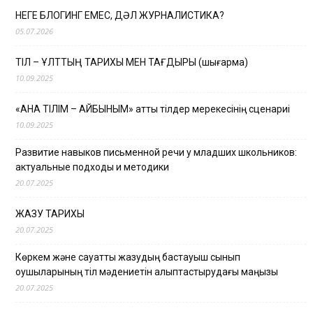
НЕГЕ БЛОГИНГ ЕМЕС, ДӘЛ ЖУРНАЛИСТИКА?
05.07.2026
ТІЛ – ҰЛТТЫҢ ТАРИХЫ МЕН ТАҒДЫРЫ (шығарма)
10.09.2025
«АНА ТІЛІМ – АЙБЫНЫМ» атты тілдер мерекесінің сценариі
10.09.2025
Развитие навыков письменной речи у младших школьников:
актуальные подходы и методики
20.07.2025
ЖАЗУ ТАРИХЫ
20.07.2025
Көркем және сауатты жазудың бастауыш сынып
оқушыларының тіл мәдениетін қалыптастырудағы маңызы
20.07.2025