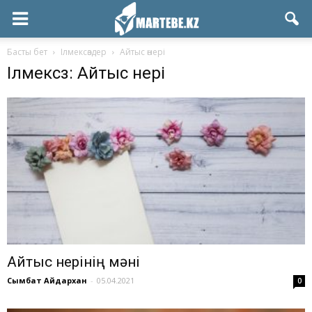
Басты бет
Ілмексөздер
Айтыс өнері
Ілмексөз: Айтыс өнері
Айтыс өнерінің мәні
Сымбат Айдархан
-
05.04.2021
0