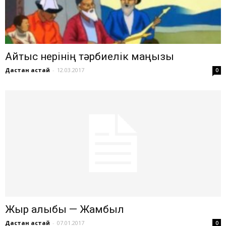
Айтыс өнерінің тәрбиелік маңызы
Дастан Қастай
-
12.03.2017
0
Жыр алыбы — Жамбыл
Дастан Қастай
-
07.01.2017
0