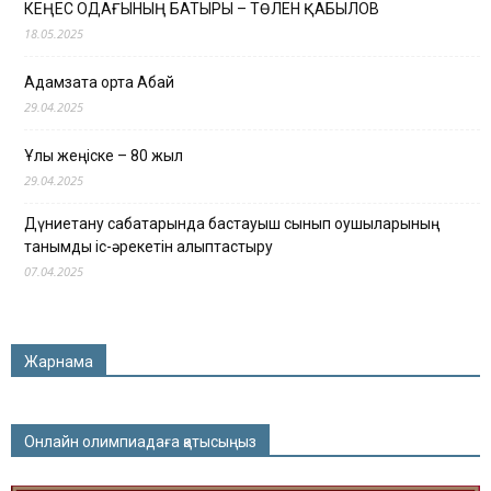
КЕҢЕС ОДАҒЫНЫҢ БАТЫРЫ – ТӨЛЕН ҚАБЫЛОВ
18.05.2025
Адамзатқа ортақ Абай
29.04.2025
Ұлы жеңіске – 80 жыл
29.04.2025
Дүниетану сабақтарында бастауыш сынып оқушыларының
танымдық іс-әрекетін қалыптастыру
07.04.2025
Жарнама
Онлайн олимпиадаға қатысыңыз