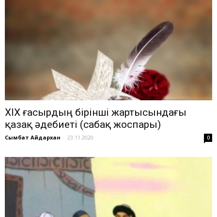
ХІХ ғасырдың бірінші жартысындағы
қазақ әдебиеті (сабақ жоспары)
Сымбат Айдархан
-
23.11.2020
0