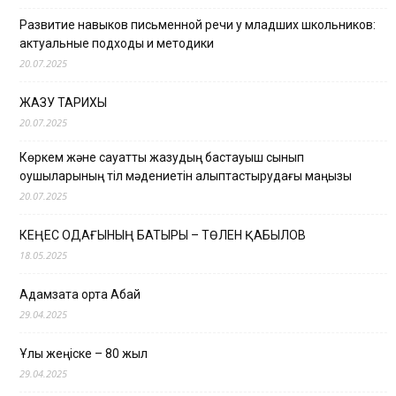
Развитие навыков письменной речи у младших школьников:
актуальные подходы и методики
20.07.2025
ЖАЗУ ТАРИХЫ
20.07.2025
Көркем және сауатты жазудың бастауыш сынып
оқушыларының тіл мәдениетін қалыптастырудағы маңызы
20.07.2025
КЕҢЕС ОДАҒЫНЫҢ БАТЫРЫ – ТӨЛЕН ҚАБЫЛОВ
18.05.2025
Адамзатқа ортақ Абай
29.04.2025
Ұлы жеңіске – 80 жыл
29.04.2025