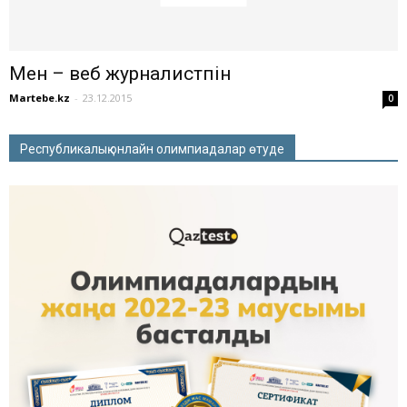
Мен – веб журналистпін
Martebe.kz
-
23.12.2015
0
Республикалық онлайн олимпиадалар өтуде