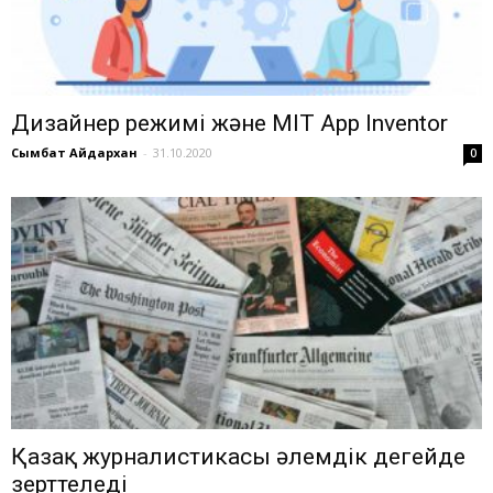
Ди­зай­нер ре­жи­мі және MIT App Inventor
Сымбат Айдархан
-
31.10.2020
0
Қазақ журналистикасы әлемдік деңгейде
зерттеледі