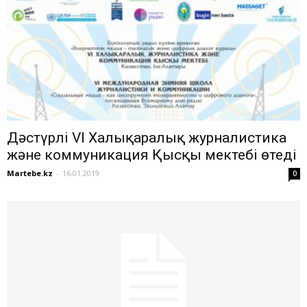
Дәстүрлі VI Халықаралық журналистика
және коммуникация Қысқы мектебі өтеді
Martebe.kz
-
16.01.2019
0