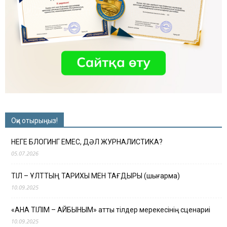
Оқи отырыңыз!
НЕГЕ БЛОГИНГ ЕМЕС, ДӘЛ ЖУРНАЛИСТИКА?
05.07.2026
ТІЛ – ҰЛТТЫҢ ТАРИХЫ МЕН ТАҒДЫРЫ (шығарма)
10.09.2025
«АНА ТІЛІМ – АЙБЫНЫМ» атты тілдер мерекесінің сценариі
10.09.2025