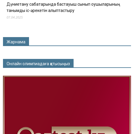
Дүниетану сабақтарында бастауыш сынып оқушыларының
танымдық іс-әрекетін қалыптастыру
07.04.2025
Жарнама
Онлайн олимпиадаға қатысыңыз