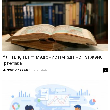
Ұлттық тіл — мәдениетіміздің негізі және
іргетасы
Сымбат Айдархан
-
04.11.2020
0