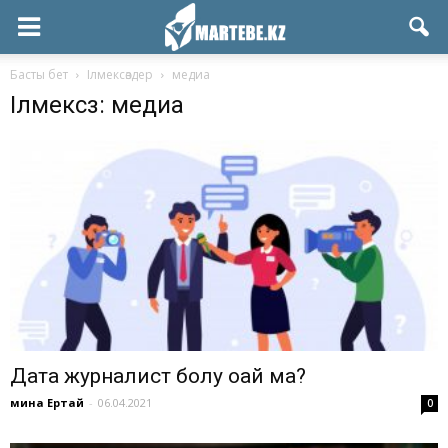
Басты бет
Ілмексөздер
медиа
Ілмексөз: медиа
Дата журналист болу оңай ма?
Әмина Ертай
-
06.04.2021
0