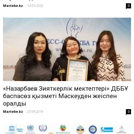
Martebe.kz
-
14.05.2020
0
«Назарбаев Зияткерлік мектептері» ДББҰ
баспасөз қызметі Мәскеуден жеңіспен
оралды
Martebe.kz
-
23.04.2019
0