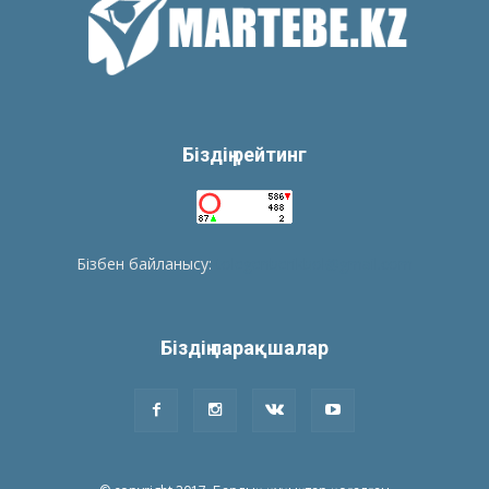
Біздің рейтинг
Бізбен байланысу:
tolegenberikbol@gmail.com
Біздің парақшалар