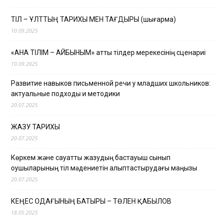
ТІЛ – ҰЛТТЫҢ ТАРИХЫ МЕН ТАҒДЫРЫ (шығарма)
10.09.2025
«АНА ТІЛІМ – АЙБЫНЫМ» атты тілдер мерекесінің сценариі
10.09.2025
Развитие навыков письменной речи у младших школьников:
актуальные подходы и методики
20.07.2025
ЖАЗУ ТАРИХЫ
20.07.2025
Көркем және сауатты жазудың бастауыш сынып
оқушыларының тіл мәдениетін қалыптастырудағы маңызы
20.07.2025
КЕҢЕС ОДАҒЫНЫҢ БАТЫРЫ – ТӨЛЕН ҚАБЫЛОВ
18.05.2025