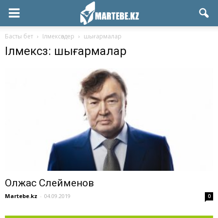
Басты бет
Ілмексөздер
шығармалар
Ілмексөз: шығармалар
Олжас Сүлейменов
Martebe.kz
-
04.09.2019
0