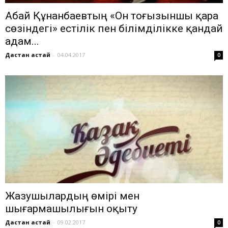
Абай Құнанбаевтың «Он тоғызыншы қара
сөзіндегі» естілік пен білімділікке қандай
адам...
Дастан Қастай
-
04.04.2017
0
Жазушылардың өмірі мен
шығармашылығын оқыту
Дастан Қастай
-
09.02.2017
0