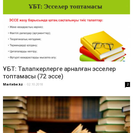
ҰБТ: Талапкерлерге арналған эсселер
топтамасы (72 эссе)
Martebe.kz
-
02.10.2018
2