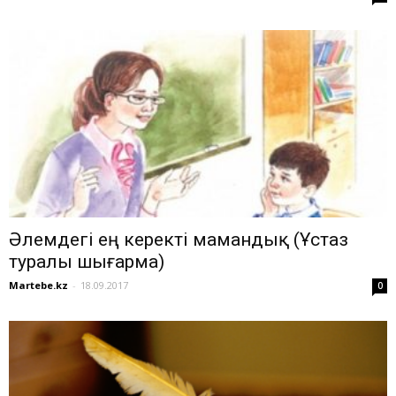
Әлемдегі ең керекті мамандық (Ұстаз
туралы шығарма)
Martebe.kz
-
18.09.2017
0