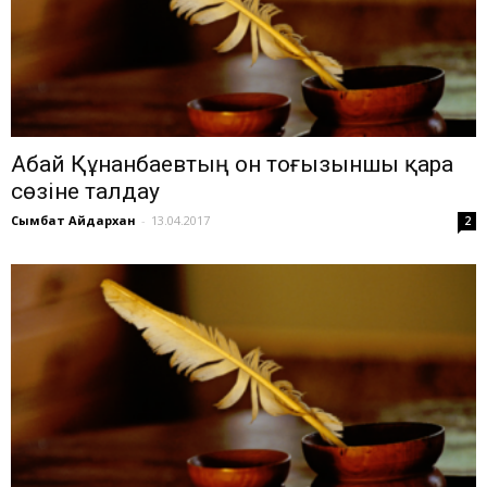
Абай Құнанбаевтың он тоғызыншы қара
сөзіне талдау
Сымбат Айдархан
-
13.04.2017
2