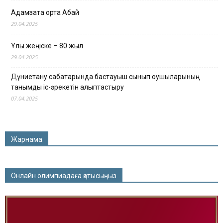
Адамзатқа ортақ Абай
29.04.2025
Ұлы жеңіске – 80 жыл
29.04.2025
Дүниетану сабақтарында бастауыш сынып оқушыларының
танымдық іс-әрекетін қалыптастыру
07.04.2025
Жарнама
Онлайн олимпиадаға қатысыңыз