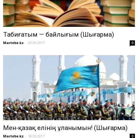
Табиғатым — байлығым (Шығарма)
Martebe.kz
-
20.09.2017
0
Мен-қазақ елінің ұланымын! (Шығарма)
Martebe.kz
-
18.09.2017
0