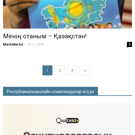
Менің отаным – Қазақстан!
Martebe.kz
-
15.11.2016
0
1
2
3
Республикалық онлайн олимпиадалар өтуде