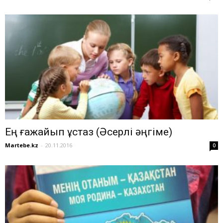
Ең ғажайып ұстаз (Әсерлі әңгіме)
Martebe.kz
-
20.11.2016
0