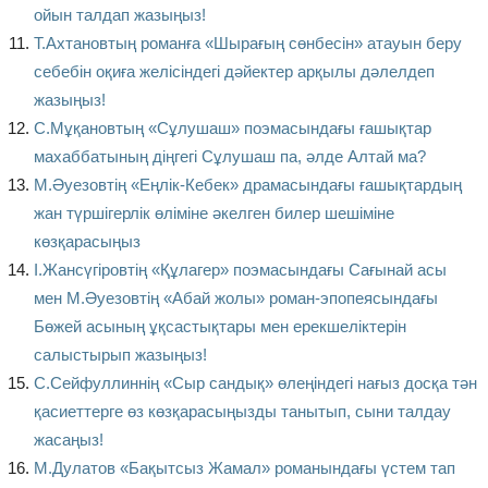
ойын талдап жазыңыз!
Т.Ахтановтың романға «Шырағың сөнбесін» атауын беру
себебін оқиға желісіндегі дәйектер арқылы дәлелдеп
жазыңыз!
С.Мұқановтың «Сұлушаш» поэмасындағы ғашықтар
махаббатының діңгегі Сұлушаш па, әлде Алтай ма?
М.Әуезовтің «Еңлік-Кебек» драмасындағы ғашықтардың
жан түршігерлік өліміне әкелген билер шешіміне
көзқарасыңыз
І.Жансүгіровтің «Құлагер» поэмасындағы Сағынай асы
мен М.Әуезовтің «Абай жолы» роман-эпопеясындағы
Бөжей асының ұқсастықтары мен ерекшеліктерін
салыстырып жазыңыз!
С.Сейфуллиннің «Сыр сандық» өлеңіндегі нағыз досқа тән
қасиеттерге өз көзқарасыңызды танытып, сыни талдау
жасаңыз!
М.Дулатов «Бақытсыз Жамал» романындағы үстем тап