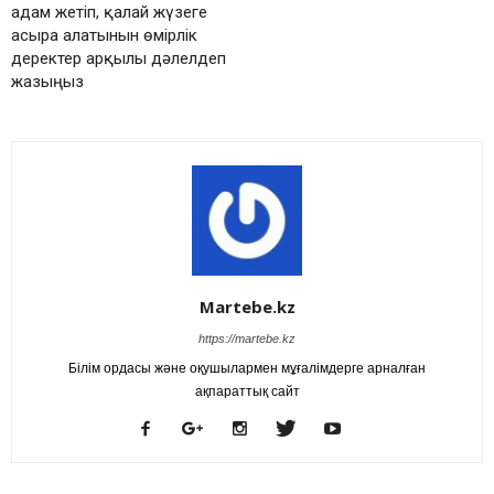
адам жетіп, қалай жүзеге
асыра алатынын өмірлік
деректер арқылы дәлелдеп
жазыңыз
Martebe.kz
https://martebe.kz
Білім ордасы және оқушылармен мұғалімдерге арналған
ақпараттық сайт