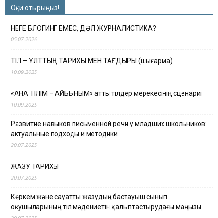
Оқи отырыңыз!
НЕГЕ БЛОГИНГ ЕМЕС, ДӘЛ ЖУРНАЛИСТИКА?
05.07.2026
ТІЛ – ҰЛТТЫҢ ТАРИХЫ МЕН ТАҒДЫРЫ (шығарма)
10.09.2025
«АНА ТІЛІМ – АЙБЫНЫМ» атты тілдер мерекесінің сценариі
10.09.2025
Развитие навыков письменной речи у младших школьников:
актуальные подходы и методики
20.07.2025
ЖАЗУ ТАРИХЫ
20.07.2025
Көркем және сауатты жазудың бастауыш сынып
оқушыларының тіл мәдениетін қалыптастырудағы маңызы
20.07.2025