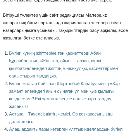
Бітіруші түлектер үшін сайт редакциясы Martebe.kz
ақпараттық білім порталында жарияланған эсселер тізімін
назарларыңызға ұсынады. Тақырыптарды басу арқылы, эссе
жазылған бетке өте аласыз.
Бүгінгі күннің жігіттеріне тән қасиеттерді Абай
Құнанбаевтың «Жігіттер, ойын — арзан, күлкі —
қымбат»өлеңіндегі жігіттің мінез-құлқы, қасиеттерімен
салыстырып талдаңыз.
Бүгінгі жастар бойынан Шортанбай Қанайұлының «Зар
заман» өлеңіндегі ақын сынаған ұл мен қыз қылығы
кездесе ме? Екі заман кезеңіне салыстыра талдау
жасаңыз!
Астана – Тәуелсіздіктің жемісі. Өз көзқарасыңызды
дәлелдеңіз.
Алаш ардақтылары көтерген ұлттық идеялардың бүгінгі