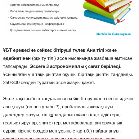
ҰБТ ережесіне сәйкес бітіруші түлек Ана тілі және
әдебиетінен
(оқыту тілі) эссе нысанында жазбаша емтихан
тапсырады.
Эссеге 3 астрономиялық сағат беріледі
.
Ұсынылған үш тақырыптан оқушы бір тақырыпты таңдайды.
250-300 сөзден тұратын эссе жазуы қажет.
Эссе тақырыбын таңдағаннан кейін бітірушілер негізгі идеяны
анықтауы (ол не туралы?), проблеманы жинақтауы,
дәлелдер жазуы, тіл құралдарын және тілдік әдістерді
(салыстырулар, эпитеттер, метафоралар, риторикалық
сұрақ, кіріспе сөздер мен ұсыныстар т.б.) пайдалануы,
эссенің жалпы қорытындысын қалыптастыруы керек.