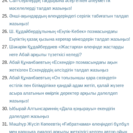
Сал-серілердің тағдырына әсер еткен әлеуметтік
мәселелерді талдап жазыңыз!
Әнші-ақындардың өлеңдеріндегі серілік табиғатын талдап
жазыңыз!
Ш. Құдайбердіұлының «Еңлік-Кебек» поэмасындағы
Еңліктің қазақ қызына кереғар мінездерін талдап жазыңыз!
Шәкәрім Құдайбердиев «Жастарға» өлеңінде жастарды
неге Абай арқылы түзеткісі келеді?
Абай Құнанбаевтың «Ескендір» поэмасындағы ақын
жеткізген Ескендірдің әлсіздігін талдап жазыңыз
Абай Құнанбаевтың «Он тоғызыншы қара сөзіндегі»
естілік пен білімділікке қандай адам жетіп, қалай жүзеге
асыра алатынын өмірлік деректер арқылы дәлелдеп
жазыңыз!
Ыбырай Алтынсариннің «Дала қоңырауы» екендігін
дәлелдеп жазыңыз
Мәшһүр Жүсіп Көпеевтің «Ғибратнама» өлеңіндегі бұлбұл
мен қаршыға диалогі арқылы жеткізгісі келген автор ойын