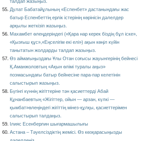
талдап жазыңыз.
Дулат Бабатайұлының «Еспенбет» дастанындағы жас
батыр Еспенбеттің ерлік істерінің көрінісін дәлелдер
арқылы жеткізіп жазыңыз.
Махамбет өлеңдеріндегі («Қара нар керек біздің бұл іске»,
«Қызғыш құс»,«Еңселігім екі елі») ақын көңіл күйін
танытатын жолдарды талдап жазыңыз.
Өз аймағыңыздағы Ұлы Отан соғысы жауынгерінің бейнесі
Қ.Аманжоловтың «Ақын өлімі туралы аңыз»
поэмасындағы батыр бейнесіне пара-пар келетінін
салыстырып жазыңыз.
Бүгінгі күннің жігіттеріне тән қасиеттерді Абай
Құнанбаевтың «Жігіттер, ойын — арзан, күлкі —
қымбат»өлеңіндегі жігіттің мінез-құлқы, қасиеттерімен
салыстырып талдаңыз.
Ілияс Есенберлин шығармашылығы
Астана – Тәуелсіздіктің жемісі. Өз көзқарасыңызды
дәлелдеңіз.