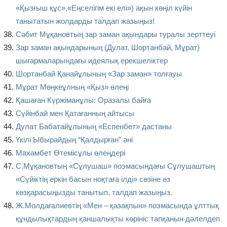
«Қызғыш құс»,«Еңселігім екі елі») ақын көңіл күйін
танытатын жолдарды талдап жазыңыз!
Сәбит Мұқановтың зар заман ақындары туралы зерттеуі
Зар заман ақындарының (Дулат, Шортанбай, Мұрат)
шығармаларындағы идеялық ерекшеліктер
Шортанбай Қанайұлының «Зар заман» толғауы
Мұрат Мөңкеұлның «Қыз» өлеңі
Қашаған Күржіманұлы: Оразалы байға
Сүйінбай мен Қатағанның айтысы
Дулат Бабатайұлының «Еспенбет» дастаны
Үкілі Ыбырайдың “Қалдырған” әні
Махамбет Өтемісұлы өлеңдері
С.Мұқановтың «Сұлушаш» поэмасындағы Сұлушаштың
«Сүйіктің еркін басын ноқтаға ілді» сөзіне өз
көзқарасыңызды танытып, талдап жазыңыз.
Ж.Молдағалиевтің «Мен – қазақпын» поэмасында ұлттық
құндылықтардың қаншалықты көрініс тапқанын дәлелдеп