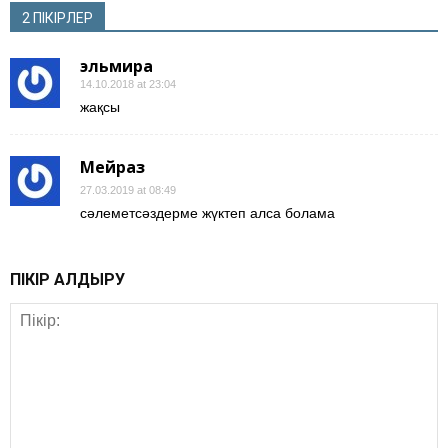
2 ПІКІРЛЕР
эльмира
14.10.2018 at 23:04
жақсы
Мейраз
27.03.2019 at 08:49
сәлеметсәздерме жүктеп алса болама
ПІКІР ҚАЛДЫРУ