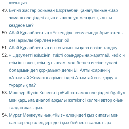
жазыңыз.
Бүгінгі жастар бойынан Шортанбай Қанайұлының «Зар
заман» өлеңіндегі ақын сынаған ұл мен қыз қылығы
кездесе ме?
Абай Құнанбаевтың «Ескендір» поэмасында Аристотель
сөзі арқылы берілген негізгі ой
Абай Құнанбаевтың он тоғызыншы қара сөзіне талдау
«…дәулетті өзімсініп, тиісті орындарына жаратпай, көбісін
өзім ішіп-жеп, өзім тұтынсам, мал берген иесіне күнәлі
болармын деп қорқамын» деген Ы. Алтынсариннің
«Атымтай Жомарт» әңгімесіндегі Атымтай сөзі қорқуға
тұрарлық па?
Мәшһүр Жүсіп Көпеевтің «Ғибратнама» өлеңіндегі бұлбұл
мен қаршыға диалогі арқылы жеткізгісі келген автор ойын
талдап жазыңыз.
Мұрат Мөңкеұлының «Қыз» өлеңіндегі қыз сипаты мен
сал-серілер өлеңдеріндегі қыз бейнесін салыстыра