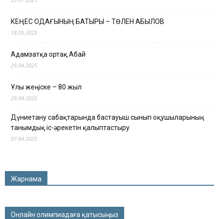
КЕҢЕС ОДАҒЫНЫҢ БАТЫРЫ – ТӨЛЕН ҚАБЫЛОВ
18.05.2025
Адамзатқа ортақ Абай
29.04.2025
Ұлы жеңіске – 80 жыл
29.04.2025
Дүниетану сабақтарында бастауыш сынып оқушыларының
танымдық іс-әрекетін қалыптастыру
07.04.2025
Жарнама
Онлайн олимпиадаға қатысыңыз