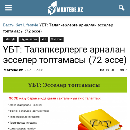
Басты бет
Lifestyle
ҰБТ: Талапкерлерге арналған эсселер
топтамасы (72 эссе)
Lifestyle
Оқушыларға
ҰБТ
ҰБТ эссе
ҰБТ: Талапкерлерге арналған
эсселер топтамасы (72 эссе)
Martebe.kz
-
02.10.2018
18920
2