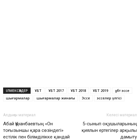
ІЛМЕКСӨЗДЕР
ҰБТ
ҰБТ 2017
ҰБТ 2018
ҰБТ 2019
ұбт эссе
шығармалар
шығармалар жинағы
Эссе
эсселер үлгісі
Алдыңғы материал
Келесі материал
Абай Құнанбаевтың «Он
5-сынып оқушыларының
тоғызыншы қара сөзіндегі»
қиялын ертегілер арқылы
естілік пен білімділікке қандай
дамыту