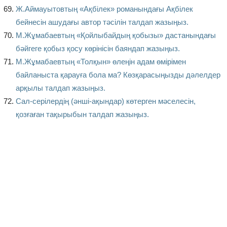
Ж.Аймауытовтың «Ақбілек» романындағы Ақбілек
бейнесін ашудағы автор тәсілін талдап жазыңыз.
М.Жұмабаевтың «Қойлыбайдың қобызы» дастанындағы
бәйгеге қобыз қосу көрінісін баяндап жазыңыз.
М.Жұмабаевтың «Толқын» өлеңін адам өмірімен
байланыста қарауға бола ма? Көзқарасыңызды дәлелдер
арқылы талдап жазыңыз.
Сал-серілердің (әнші-ақындар) көтерген мәселесін,
қозғаған тақырыбын талдап жазыңыз.