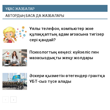
ҰҚСАС ЖАЗБАЛАР
АВТОРДЫҢ БАСҚА ДА ЖАЗБАЛАРЫ
Ұялы телефон, компьютер және
құлаққаптың адам ағзасына тигізер
әсері қандай?
Психологтың кеңесі: күйзеліс пен
мазасыздықты жеңу жолдары
Әскери қызметін өтегендер грантқа
ҰБТ-сыз түсе алады