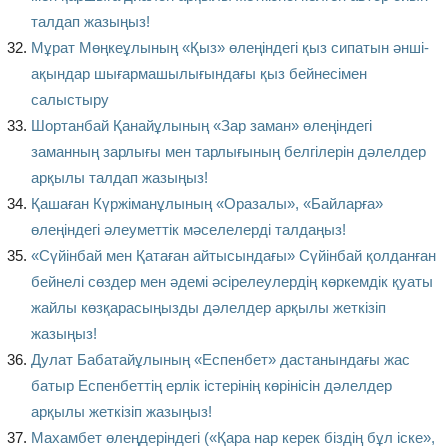
талдап жазыңыз!
Мұрат Мөңкеұлының «Қыз» өлеңіндегі қыз сипатын әнші-
ақындар шығармашылығындағы қыз бейнесімен
салыстыру
Шортанбай Қанайұлының «Зар заман» өлеңіндегі
заманның зарлығы мен тарлығының белгілерін дәлелдер
арқылы талдап жазыңыз!
Қашаған Күржіманұлының «Оразалы», «Байларға»
өлеңіндегі әлеуметтік мәселелерді талдаңыз!
«Сүйінбай мен Қатаған айтысындағы» Сүйінбай қолданған
бейнелі сөздер мен әдемі әсірелеулердің көркемдік қуаты
жайлы көзқарасыңызды дәлелдер арқылы жеткізіп
жазыңыз!
Дулат Бабатайұлының «Еспенбет» дастанындағы жас
батыр Еспенбеттің ерлік істерінің көрінісін дәлелдер
арқылы жеткізіп жазыңыз!
Махамбет өлеңдеріндегі («Қара нар керек біздің бұл іске»,