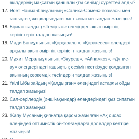
өкілдерінің мақсатын қаншалықты сенімді суреттей алды?
Әсет Найманбайұлының «Салиха-Сәмен» поэмасы мен
ғашықтық жырларындағы жігіт сипатын талдап жазыңыз!
Біржан салдың «Теміртас» өлеңіндегі ақын өмірінің
көріністерін талдап жазыңыз!
Мәди Бәпиұлының «Қарқаралы», «Қаракесек» өлеңдері
арқылы ақын өмірінің көрінісін талдап жазыңыз!
Мұхит Мералыұлының «Зәуреш», «Айнамкөз», «Дүние-
ау» өлеңдеріндегі ғашықтық сезімін жеткізуде қолданған
ақынның көркемдік тәсілдерін талдап жазыңыз!
Үкілі Ыбырайдың «Қалдырған» өлеңіндегі астарлы ойды
талдап жазыңыз!
Сал-серілердің (әнші-ақындар) өлеңдеріндегі қыз сипатын
талдап жазыңыз!
Жаяу Мұсаның қиянатқа қарсы жазылған «Ақ сиса»
өлеңіндегі оптимистік ой-толғамдарға дәлелдер келтіре
жазыңыз!