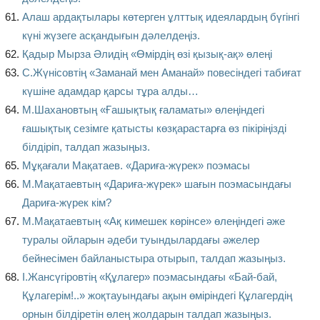
Алаш ардақтылары көтерген ұлттық идеялардың бүгінгі
күні жүзеге асқандығын дәлелдеңіз.
Қадыр Мырза Әлидің «Өмірдің өзі қызық-ақ» өлеңі
С.Жүнісовтің «Заманай мен Аманай» повесіндегі табиғат
күшіне адамдар қарсы тұра алды…
М.Шахановтың «Ғашықтық ғаламаты» өлеңіндегі
ғашықтық сезімге қатысты көзқарастарға өз пікіріңізді
білдіріп, талдап жазыңыз.
Мұқағали Мақатаев. «Дариға-жүрек» поэмасы
М.Мақатаевтың «Дариға-жүрек» шағын поэмасындағы
Дариға-жүрек кім?
М.Мақатаевтың «Ақ кимешек көрінсе» өлеңіндегі әже
туралы ойларын әдеби туындылардағы әжелер
бейнесімен байланыстыра отырып, талдап жазыңыз.
І.Жансүгіровтің «Құлагер» поэмасындағы «Бай-бай,
Құлагерім!..» жоқтауындағы ақын өміріндегі Құлагердің
орнын білдіретін өлең жолдарын талдап жазыңыз.