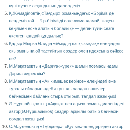
күні жүзеге асқандығын дәлелдеңіз.
Қ.Жұмаділовтің «Тағдыр» романындағы: «Бәріміз де
пендеміз ғой… Бір-бірімізді сөге-жамандамай, жақсы
көңілмен еске алатын болайық» — деген түйін сөзге
әкелген қандай құндылық?
Қадыр Мырза Әлидің «Өмірдің өзі қызық-ақ» өлеңіндегі
оқырманына ой тастайтын сөздер өлең идеясына сәйкес
пе?
М.Мақатаевтың «Дариға-жүрек» шағын поэмасындағы
Дариға-жүрек кім?
М.Мақатаевтың «Ақ кимешек көрінсе» өлеңіндегі әже
туралы ойларын әдеби туындылардағы әжелер
бейнесімен байланыстыра отырып, талдап жазыңыз!
Ә.Нұршайықовтың «Ақиқат пен аңыз» роман-диалогіндегі
автор(Ә.Нұршайықов) сөздері арқылы батыр бейнесін
сомдап жазыңыз!
С.Мәуленовтің «Түбірлер», «Құлын» өлеңдеріндегі автор