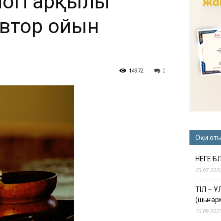
огі арқылы
 автор ойын
14972
0
Оқи от
НЕГЕ Б
05.07.202
ТІЛ – 
(шығар
10.09.202