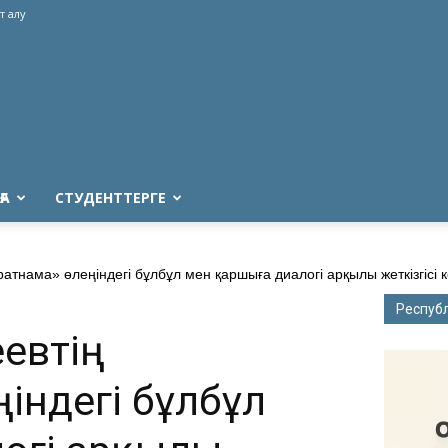
т алу
ҒА
СТУДЕНТТЕРГЕ
атнама» өлеңіндегі бұлбұл мен қаршыға диалогі арқылы жеткізгісі 
Респуб
евтің
індегі бұлбұл