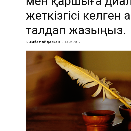
мен қаршыға диал
жеткізгісі келген
талдап жазыңыз.
Сымбат Айдархан
-
13.04.2017