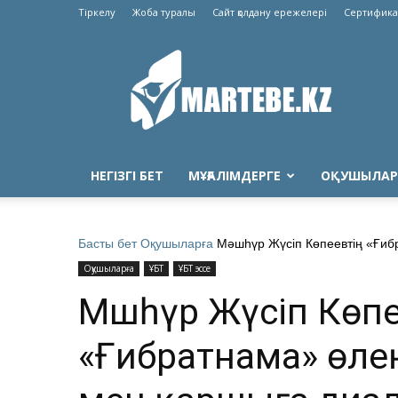
Тіркелу
Жоба туралы
Сайт қолдану ережелері
Сертифика
Martebe.kz
білім
сайты
НЕГІЗГІ БЕТ
МҰҒАЛІМДЕРГЕ
ОҚУШЫЛАР
Басты бет
Оқушыларға
Мәшһүр Жүсіп Көпеевтің «Ғибр
Оқушыларға
ҰБТ
ҰБТ эссе
Мәшһүр Жүсіп Көпе
«Ғибратнама» өлең