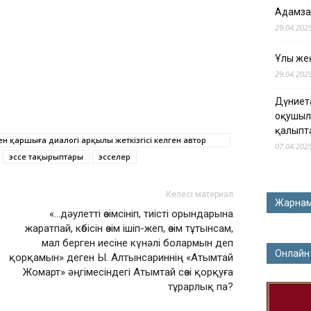
Адамза
29.04.202
Ұлы жең
29.04.202
Дүниет
оқушыл
қалыпт
н қаршыға диалогі арқылы жеткізгісі келген автор
07.04.202
эссе тақырыптары
эсселер
Келесі материал
Жарна
«…дәулетті өзімсініп, тиісті орындарына
жаратпай, көбісін өзім ішіп-жеп, өзім тұтынсам,
мал берген иесіне күнәлі болармын деп
Онлайн
қорқамын» деген Ы. Алтынсариннің «Атымтай
Жомарт» әңгімесіндегі Атымтай сөзі қорқуға
тұрарлық па?