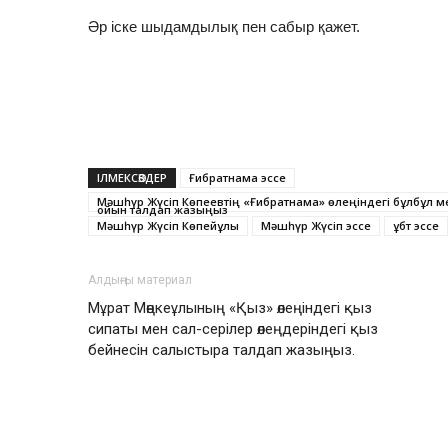
Әр іске шыдамдылық пен сабыр қажет.
ІЛМЕКСӨЗДЕР
Ғибратнама эссе
Мәшһүр Жүсіп Көпеевтің «Ғибратнама» өлеңіндегі бұлбұл ме
ойын талдап жазыңыз
Мәшһүр Жүсіп Көпейұлы
Мәшһүр Жүсіп эссе
ұбт эссе
Алдыңғы материал
Мұрат Мөңкеұлының «Қыз» өлеңіндегі қыз
сипаты мен сал-серілер өлеңдеріндегі қыз
бейнесін салыстыра талдап жазыңыз.