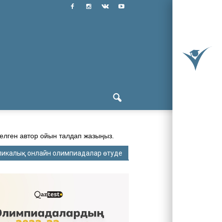
келген автор ойын талдап жазыңыз.
ликалық онлайн олимпиадалар өтуде