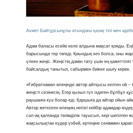
Ахмет Байтұрсынұлы атындағы қазақ тілі мен әдеб
Адам баласы есейе келе алдына мақсат қояды. Ең
барысында тер төгеді. Қиындық кез болса, оны жа
үлкен жеңіс. Жеңістің дәмін тату үшін ең қажеттіліг
байсалдық танытып, сабырмен биікке шығу керек.
«Ғибратнама» өлеңінде автор айтқысы келген ой –
жеңісті сезінесің. Егер қызыл гүл іздеген бұлбұл құ
раушанға куә болар еді. Қаршыға да айтар ойын ай
Автор жеткізген өлеңнің негізгі кейбір адамдар өз
сәл-ақ қалғанда төзімділік тауысып, кері шегілген 
жақсылықтан күдер үзбей, ертеңіне сеніммен қара