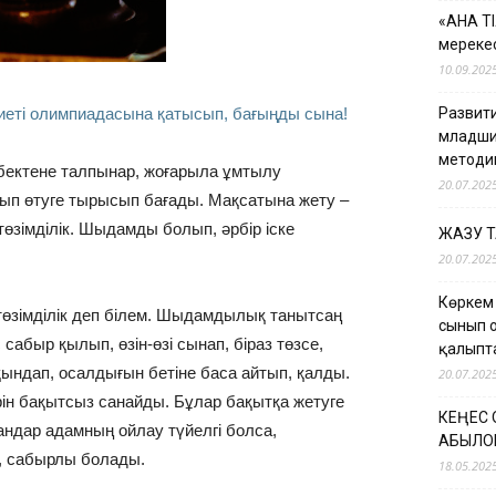
«АНА Т
мерекес
10.09.202
иеті олимпиадасына қатысып, бағыңды сына!
Развити
младши
методи
бектене талпынар, жоғарыла ұмтылу
20.07.202
рып өтуге тырысып бағады. Мақсатына жету –
і төзімділік. Шыдамды болып, әрбір іске
ЖАЗУ 
20.07.202
Көркем
 төзімділік деп білем. Шыдамдылық танытсаң
сынып 
с сабыр қылып, өзін-өзі сынап, біраз төзсе,
қалыпт
қындап, осалдығын бетіне баса айтып, қалды.
20.07.202
дерін бақытсыз санайды. Бұлар бақытқа жетуге
КЕҢЕС
жандар адамның ойлау түйелгі болса,
ҚАБЫЛО
п, сабырлы болады.
18.05.202