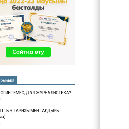
ырыңыз!
ЛОГИНГ ЕМЕС, ДӘЛ ЖУРНАЛИСТИКА?
6
ҰЛТТЫҢ ТАРИХЫ МЕН ТАҒДЫРЫ
ма)
5