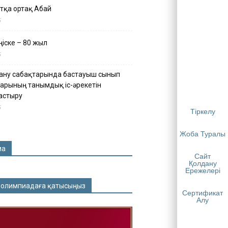
тқа ортақ Абай
5
іске – 80 жыл
5
ану сабақтарында бастауыш сынып
арының танымдық іс-әрекетін
астыру
5
Тіркелу
Жоба Туралы
ма
Сайт
Қолдану
Ережелері
 олимпиадаға қатысыңыз
Сертификат
Алу