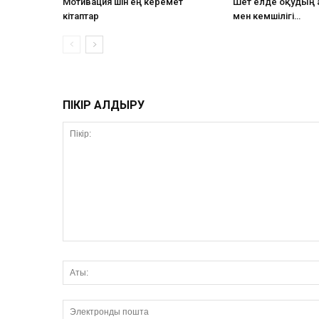
Мотивация үшін ең керемет
Шет елде оқудың
кітаптар
мен кемшілігі…
ПІКІР ҚАЛДЫРУ