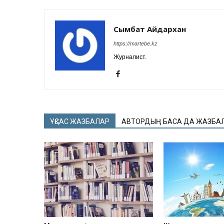
Сымбат Айдархан
https://martebe.kz
Журналист.
ҰҚСАС ЖАЗБАЛАР
АВТОРДЫҢ БАСҚА ДА ЖАЗБА