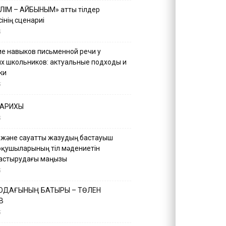
ІЛІМ – АЙБЫНЫМ» атты тілдер
інің сценариі
5
е навыков письменной речи у
х школьников: актуальные подходы и
ки
5
ТАРИХЫ
5
 және сауатты жазудың бастауыш
оқушыларының тіл мәдениетін
астырудағы маңызы
5
 ОДАҒЫНЫҢ БАТЫРЫ – ТӨЛЕН
В
5