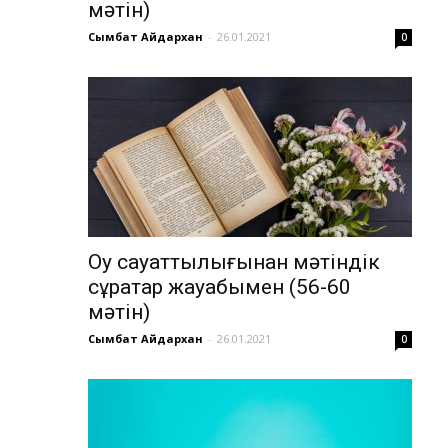
мәтін)
Сымбат Айдархан
-
26.01.2021
0
Оқу сауаттылығынан мәтіндік
сұрақтар жауабымен (56-60
мәтін)
Сымбат Айдархан
-
26.01.2021
0