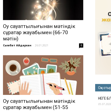
Оқу сауаттылығынан мәтіндік
сұрақтар жауабымен (66-70
мәтін)
Сымбат Айдархан
-
26.01.2021
0
Оқи оты
НЕГЕ Б
Оқу сауаттылығынан мәтіндік
05.07.202
сұрақтар жауабымен (51-55