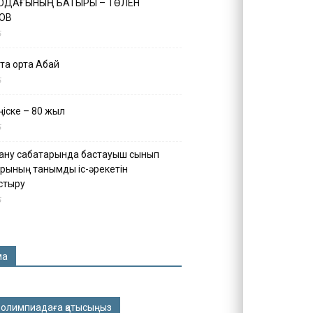
 ОДАҒЫНЫҢ БАТЫРЫ – ТӨЛЕН
ОВ
5
қа ортақ Абай
5
іске – 80 жыл
5
ану сабақтарында бастауыш сынып
рының танымдық іс-әрекетін
стыру
5
ма
 олимпиадаға қатысыңыз