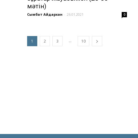
мәтін)
Сымбат Айдархан
-
26.01.2021
0
...
1
2
3
10