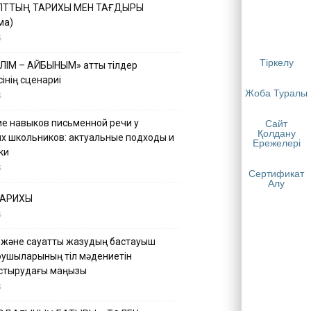
ҰЛТТЫҢ ТАРИХЫ МЕН ТАҒДЫРЫ
ма)
5
Тіркелу
ІЛІМ – АЙБЫНЫМ» атты тілдер
інің сценариі
Жоба Туралы
5
е навыков письменной речи у
Сайт
Қолдану
х школьников: актуальные подходы и
Ережелері
ки
5
Сертификат
Алу
ТАРИХЫ
5
 және сауатты жазудың бастауыш
қушыларының тіл мәдениетін
астырудағы маңызы
5