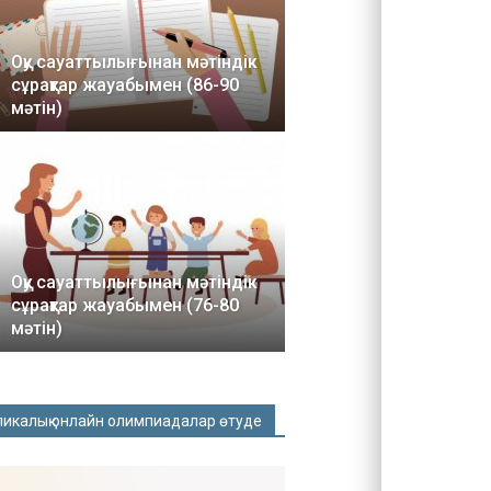
Оқу сауаттылығынан мәтіндік
сұрақтар жауабымен (86-90
мәтін)
Оқу сауаттылығынан мәтіндік
сұрақтар жауабымен (76-80
мәтін)
ликалық онлайн олимпиадалар өтуде