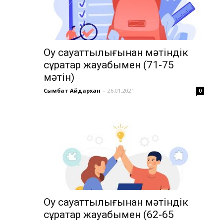
Оқу сауаттылығынан мәтіндік
сұрақтар жауабымен (71-75
мәтін)
Сымбат Айдархан
-
26.01.2021
0
Оқу сауаттылығынан мәтіндік
сұрақтар жауабымен (62-65