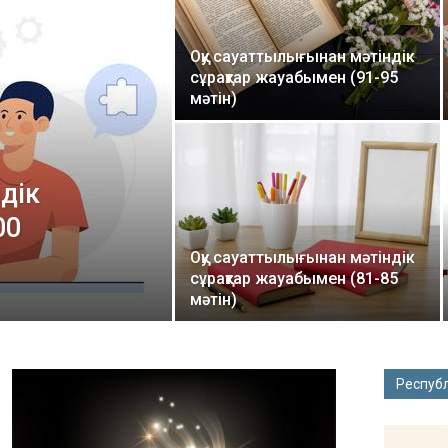
Оқу сауаттылығынан мәтіндік
сұрақтар жауабымен (91-95
мәтін)
дік
00
Оқу сауаттылығынан мәтіндік
сұрақтар жауабымен (81-85
мәтін)
Респуб