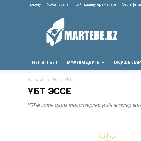
Тіркелу
Жоба туралы
Сайт қолдану ережелері
Сертифика
Martebe.kz
білім
сайты
НЕГІЗГІ БЕТ
МҰҒАЛІМДЕРГЕ
ОҚУШЫЛАР
Басты бет
ҰБТ
ҰБТ эссе
ҰБТ ЭССЕ
ҰБТ-ға қатысушы талапкерлер үшін эсселер ж