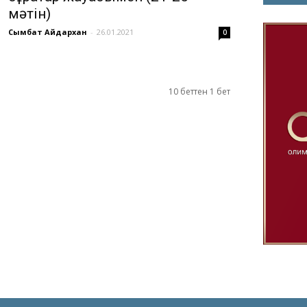
мәтін)
Сымбат Айдархан
-
26.01.2021
0
10 беттен 1 бет