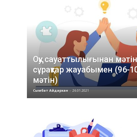
Оқу сауаттылығынан мәтін
сұрақтар жауабымен (96-1
мәтін)
Сымбат Айдархан
-
26.01.2021