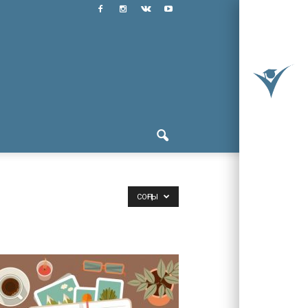
СОҢҒЫ