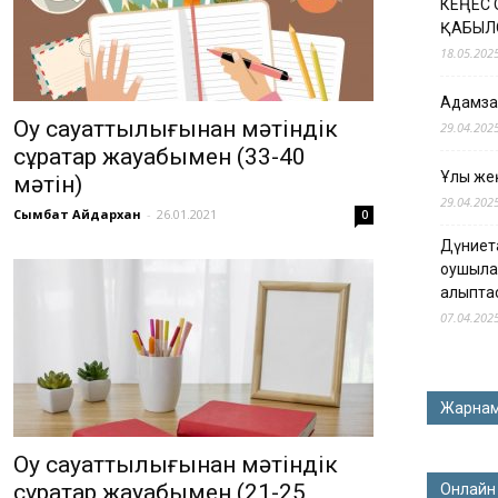
КЕҢЕС
ҚАБЫЛ
18.05.202
Адамзат
Оқу сауаттылығынан мәтіндік
29.04.202
сұрақтар жауабымен (33-40
Ұлы жең
мәтін)
29.04.202
Сымбат Айдархан
-
26.01.2021
0
Дүниет
оқушыла
қалыпта
07.04.202
Жарна
Оқу сауаттылығынан мәтіндік
сұрақтар жауабымен (21-25
Онлайн