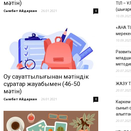
мәтін)
ТІЛ – 
(шығар
Сымбат Айдархан
-
26.01.2021
0
10.09.202
«АНА Т
мерекес
10.09.202
Развити
младши
методи
20.07.202
Оқу сауаттылығынан мәтіндік
сұрақтар жауабымен (46-50
ЖАЗУ 
мәтін)
20.07.202
Сымбат Айдархан
-
26.01.2021
0
Көркем
сынып о
қалыпт
20.07.202