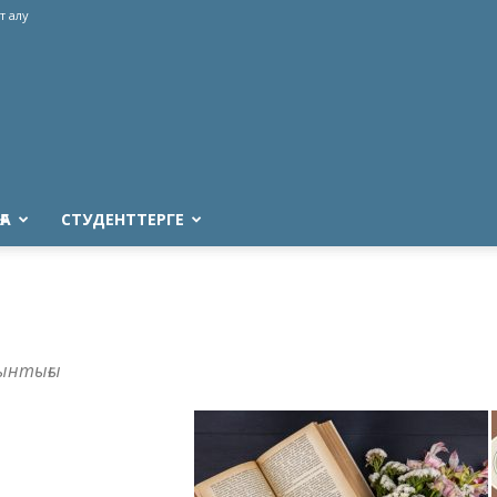
т алу
ҒА
СТУДЕНТТЕРГЕ
иынтығы