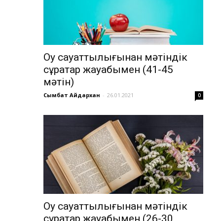
Оқу сауаттылығынан мәтіндік
сұрақтар жауабымен (41-45
мәтін)
Сымбат Айдархан
-
26.01.2021
0
Оқу сауаттылығынан мәтіндік
сұрақтар жауабымен (26-30