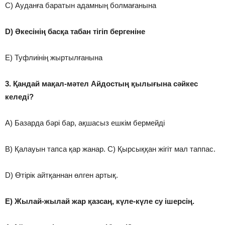
C) Ауданға баратын адамның болмағанына
D) Әкесінің басқа табан тігіп бергеніне
E) Туфлиінің жыртылғанына
3. Қандай мақал-мәтел Айдостың қылығына сәйкес
келеді?
A) Базарда бәрі бар, ақшасыз ешкім бермейді
B) Қалауын тапса қар жанар. C) Қырсыққан жігіт мал таппас.
D) Өтірік айтқаннан өлген артық.
E) Жылай-жылай жар қазсаң, күле-күле су ішерсің.