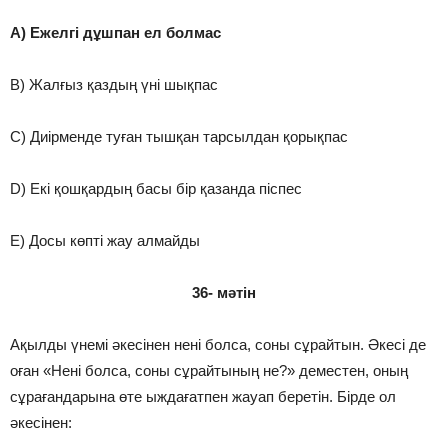
A) Ежелгі дұшпан ел болмас
B) Жалғыз қаздың үні шықпас
C) Диірменде туған тышқан тарсылдан қорықпас
D) Екі қошқардың басы бір қазанда піспес
E) Досы көпті жау алмайды
36- мәтін
Ақылды үнемі әкесінен нені болса, соны сұрайтын. Әкесі де
оған «Нені болса, соны сұрайтының не?» деместен, оның
сұрағандарына өте ыждағатпен жауап беретін. Бірде ол
әкесінен: