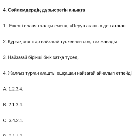
4. Сөйлемдердің дұрысретін анықта
1. Ежелгі славян халқы еменді «Перун ағашы» деп атаған
2. Құрғақ ағаштар найзағай түскеннен соң, тез жанады
3. Найзағай бірінші биік затқа түседі.
4. Жалғыз тұрған ағашты ешқашан найзағай айналып өтпейді
А. 1.2.3.4.
В. 2.1.3.4.
С. 3.4.2.1.