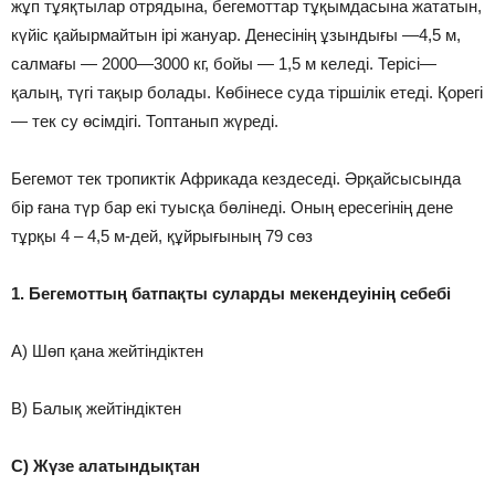
жұп тұяқтылар отрядына, бегемоттар тұқымдасына жататын,
күйіс қайырмайтын ірі жануар. Денесінің ұзындығы —4,5 м,
салмағы — 2000—3000 кг, бойы — 1,5 м келеді. Терісі—
қалың, түгі тақыр болады. Көбінесе суда тіршілік етеді. Қорегі
— тек су өсімдігі. Топтанып жүреді.
Бегемот тек тропиктік Африкада кездеседі. Әрқайсысында
бір ғана түр бар екі туысқа бөлінеді. Оның ересегінің дене
тұрқы 4 – 4,5 м-дей, құйрығының 79 сөз
1. Бегемоттың батпақты суларды мекендеуінің себебі
A) Шөп қана жейтіндіктен
B) Балық жейтіндіктен
C) Жүзе алатындықтан