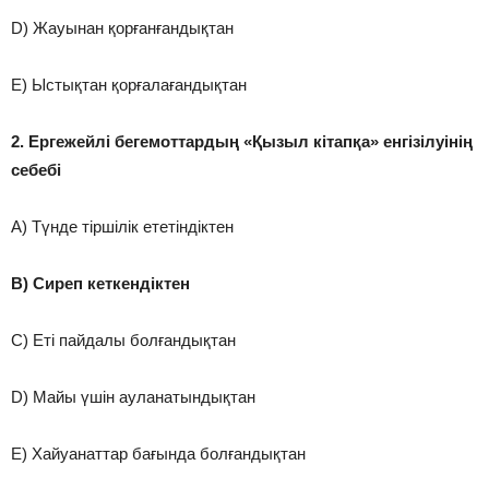
D) Жауынан қорғанғандықтан
E) Ыстықтан қорғалағандықтан
2. Ергежейлі бегемоттардың «Қызыл кітапқа» енгізілуінің
себебі
A) Түнде тіршілік ететіндіктен
B) Сиреп кеткендіктен
C) Еті пайдалы болғандықтан
D) Майы үшін ауланатындықтан
E) Хайуанаттар бағында болғандықтан