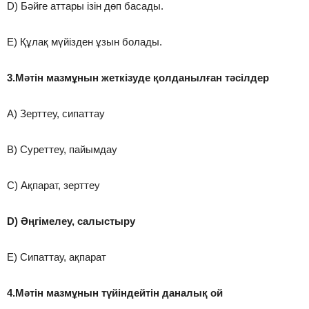
D) Бәйге аттары ізін дөп басады.
E) Құлақ мүйізден ұзын болады.
3.Мәтін мазмұнын жеткізуде қолданылған тәсілдер
A) Зерттеу, сипаттау
B) Суреттеу, пайымдау
C) Ақпарат, зерттеу
D) Әңгімелеу, салыстыру
E) Сипаттау, ақпарат
4.Мәтін мазмұнын түйіндейтін даналық ой