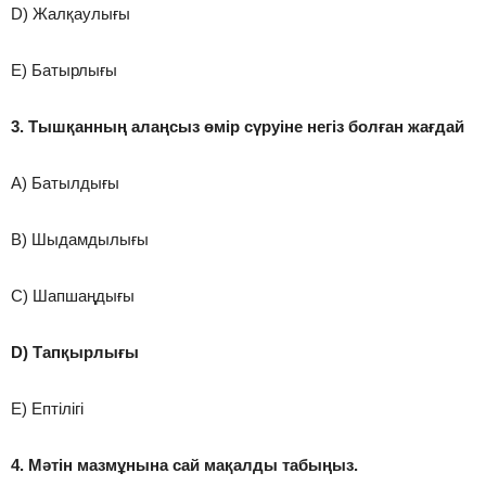
D) Жалқаулығы
E) Батырлығы
3. Тышқанның алаңсыз өмір сүруіне негіз болған жағдай
A) Батылдығы
B) Шыдамдылығы
C) Шапшаңдығы
D) Тапқырлығы
E) Ептілігі
4. Мәтін мазмұнына сай мақалды табыңыз.