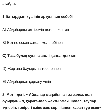
атайды.
1.Батырдың күшінің артуының себебі
A) Айдаһарды өлтіремін деген ниеттен
B) Бетіне ескен самал жел лебінен
C) Таза бұлақ суына шөлі қанғандықтан
D) Жер ана бауырына төсегеннен
E) Айдаһардан қорғану үшін
2. Мәтіндегі: « Айдаһар маңайына көз салса, көл
буырқанып, қарағайлар жақтырмай шулап, таулар
түнеріп, төңірегі өзіне жек көрінішпен қарап тұр екен» —