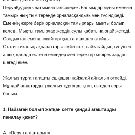
ПерунҚұдайдыңатыменаталсакерек. Ғалымдар мұны еменнің
тамырының тым тереңде орналасқандығымен түсіндіреді.
Еменнің жерге берік орналасқан тамырлары мықты болып
келеді. Мықты тамырлар жердің сулы қабатына оңай жетеді.
Сондықтан еменді «жайтартқыш ағаш» деп атайды.
Статистикалық ақпараттарға сүйенсек, найзағайдың түсуінен
ашық далада өстетін емендер мен теректер көбірек зардап
шегеді екен.
Жалғыз тұрған ағашты ешқашан найзағай айналып өтпейді.
Мұндай ағаштардың жалғыз тұрғандықтан, өзгеден соры
басым.
1. Найзағай болып жатқан сәтте қандай ағаштарды
паналау қажет?
А. «Перун ағаштарын»