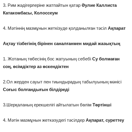
3. Рим жәдігерлеріне жатпайтын қатар
Әулие Каллиста
Катакомбасы, Колоссеум
4. Мәтіннің мазмұнын жеткізуде қолданылған тәсіл
Ақпарат
Ақтау тізбегінің бірінен саналғанмен мидай жазықтың
1. Жотаның төбесінің бос жатуының себебі
Су болмаған
соң, өсімдіктер аз өскендіктен
2.Ол жерден сауыт пен тиындырадың табылуының мәнісі
Соғыс болғандығын білдіреді
3.Шерқаланың ерекшелігі айтылатын бөлім
Төртінші
4. Мәтін мазмұнын жеткәзудегі тәсілдер
Ақпарат, суреттеу