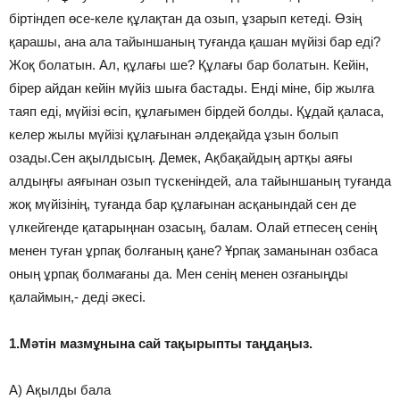
біртіндеп өсе-келе құлақтан да озып, ұзарып кетеді. Өзің
қарашы, ана ала тайыншаның туғанда қашан мүйізі бар еді?
Жоқ болатын. Ал, құлағы ше? Құлағы бар болатын. Кейін,
бірер айдан кейін мүйіз шыға бастады. Енді міне, бір жылға
таяп еді, мүйізі өсіп, құлағымен бірдей болды. Құдай қаласа,
келер жылы мүйізі құлағынан әлдеқайда ұзын болып
озады.Сен ақылдысың. Демек, Ақбақайдың артқы аяғы
алдыңғы аяғынан озып түскеніндей, ала тайыншаның туғанда
жоқ мүйізінің, туғанда бар құлағынан асқанындай сен де
үлкейгенде қатарыңнан озасың, балам. Олай етпесең сенің
менен туған ұрпақ болғаның қане? Ұрпақ заманынан озбаса
оның ұрпақ болмағаны да. Мен сенің менен озғаныңды
қалаймын,- деді әкесі.
1.Мәтін мазмұнына сай тақырыпты таңдаңыз.
A) Ақылды бала