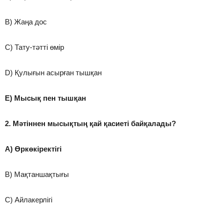
B) Жаңа дос
C) Тату-тәтті өмір
D) Қулығын асырған тышқан
E) Мысық пен тышқан
2. Мәтіннен мысықтың қай қасиеті байқалады?
A) Өркөкіректігі
B) Мақтаншақтығы
C) Айлакерлігі