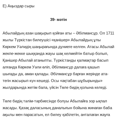
E) Аңыздар сыры
39- мәтін
Абылайдың азан шақырып қойған аты – Әбілмансұр. Ол 1711
жылы Түркістан билеушісі «қанішер» Абылайдың ұлы
Көркем Уәлидің шаңырағында дүниеге келген. Атасы Абылай
жекпе-жекке шыққанда жауы шақ келмейтін батыр болып,
Қанішер Абылай атаныпты. Түркістанды қалмақтар басып
алғанда Көркем Уәли өліп, Әбілмансұр далаға қашып
шығады да, аман қалады. Әбілмансұр барған жерінде ата-
тегін жасырып күн кешеді. Осы «ақтабан шұбырынды»
жылдарында жетім бала, үйсін Төле бидің қолына келеді.
Төле бидің тәлім-тәрбиесінде болуы Абылайға зор ықпал
жасады. Қазақ даласының даналығын бойына жинаған баба
ақылы мен парасатын, ел билеу қабілетін, анталаған жауға