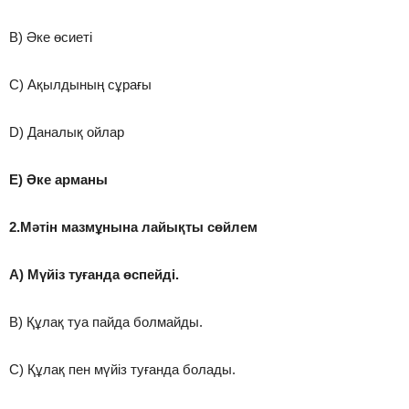
B) Әке өсиеті
C) Ақылдының сұрағы
D) Даналық ойлар
E) Әке арманы
2.Мәтін мазмұнына лайықты сөйлем
A) Мүйіз туғанда өспейді.
B) Құлақ туа пайда болмайды.
C) Құлақ пен мүйіз туғанда болады.