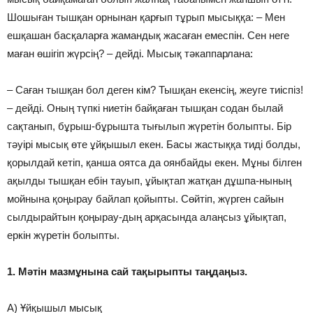
Шошыған тышқан орнынан қарғып тұрып мысыққа: – Мен
ешқашан басқаларға жамандық жасаған емеспін. Сен неге
маған өшігіп жүрсің? – дейді. Мысық тәкаппарлана:
– Саған тышқан бол деген кім? Тышқан екенсің, жеуге тиіспіз!
– дейді. Оның түпкі ниетін байқаған тышқан содан былай
сақтанып, бұрыш-бұрышта тығылып жүретін болыпты. Бір
тәуірі мысық өте ұйқышыл екен. Басы жастыққа тиді болды,
қорылдай кетіп, қанша оятса да оянбайды екен. Мұны білген
ақылды тышқан ебін тауып, ұйықтап жатқан дұшпа-нының
мойнына қоңырау байлап қойыпты. Сөйтіп, жүрген сайын
сылдырайтын қоңырау-дың арқасында алаңсыз ұйықтап,
еркін жүретін болыпты.
1. Мәтін мазмұнына сай тақырыпты таңдаңыз.
A) Ұйқышыл мысық