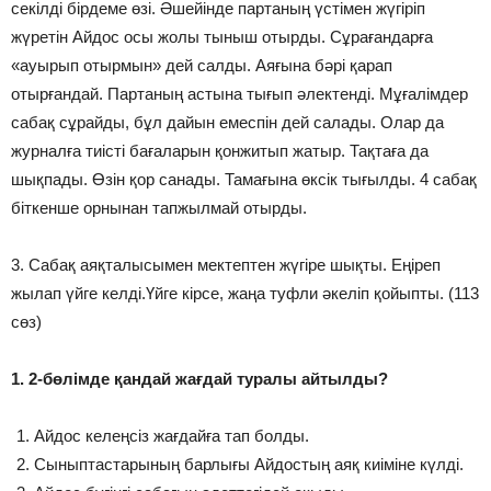
секілді бірдеме өзі. Әшейінде партаның үстімен жүгіріп
жүретін Айдос осы жолы тыныш отырды. Сұрағандарға
«ауырып отырмын» дей салды. Аяғына бәрі қарап
отырғандай. Партаның астына тығып әлектенді. Мұғалімдер
сабақ сұрайды, бұл дайын емеспін дей салады. Олар да
журналға тиісті бағаларын қонжитып жатыр. Тақтаға да
шықпады. Өзін қор санады. Тамағына өксік тығылды. 4 сабақ
біткенше орнынан тапжылмай отырды.
3. Сабақ аяқталысымен мектептен жүгіре шықты. Еңіреп
жылап үйге келді.Үйге кірсе, жаңа туфли әкеліп қойыпты. (113
сөз)
1. 2-бөлімде қандай жағдай туралы айтылды?
Айдос келеңсіз жағдайға тап болды.
Сыныптастарының барлығы Айдостың аяқ киіміне күлді.