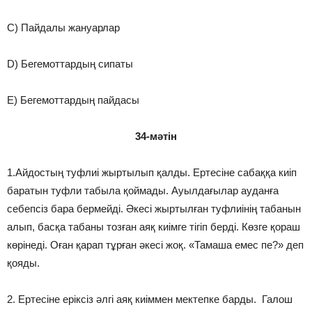
C) Пайдалы жануарлар
D) Бегемоттардың сипаты
E) Бегемоттардың пайдасы
34-мәтін
1.Айдостың туфлиі жыртылып қалды. Ертесіне сабаққа киіп
баратын туфли табыла қоймады. Ауылдағылар ауданға
себепсіз бара бермейді. Әкесі жыртылған туфлиінің табанын
алып, басқа табаны тозған аяқ киімге тігіп берді. Көзге қораш
көрінеді. Оған қарап тұрған әкесі жоқ. «Тамаша емес пе?» деп
қояды.
2. Ертесіне еріксіз әлгі аяқ киіммен мектепке барды. Галош