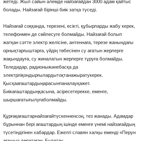
жетеді. Жыл сайын әлемде найзағайдан 3000 адам қайтыс
болады. Найзағай бірінші биік затқа түседі.
Найзағай соққанда, терезені, есікті, құбырларды жабу керек,
телефонмен де сөйлесуге болмайды. Найзағай болып
жатқан сәтте электр желісіне, антеннаға, терезе жанындағы
орнықтарғыштарға, үйдің төбесінен су ағатын жерлерге
жақындауға, су жиналатын жерлерге тұруға болмайды.
Теледидар, радионыжәнебасқа да
электрліқондырғылардытоқтанажыратукерек.
Қысқаағаштардыңарасынпаналауқажет.
Биікағаштардыңқасына, әсіресетерекке, еменге,
шыршағатығылуғаболмайды.
Құрғақағаштарнайзағайтүскенненсоң, тез жанады. Адамдар
бұрыннан бері ағаштардың ішінде еменге үнемі найзағайдың
түсетіндігінен хабардар. Ежелгі славян халқы еменді «Перун
ағашы» депатаған. Бұлатау