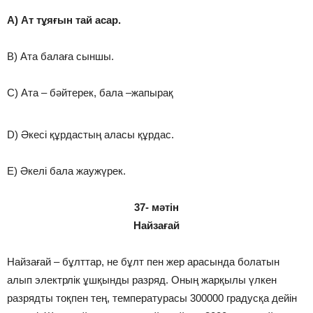
A) Ат тұяғын тай асар.
B) Ата балаға сыншы.
C) Ата – бәйтерек, бала –жапырақ
D) Әкесі құрдастың аласы құрдас.
E) Әкелі бала жаужүрек.
37- мәтін
Найзағай
Найзағай – бұлттар, не бұлт пен жер арасында болатын
алып электрлік ұшқынды разряд. Оның жарқылы үлкен
разрядты тоқпен тең, температурасы 300000 градусқа дейін