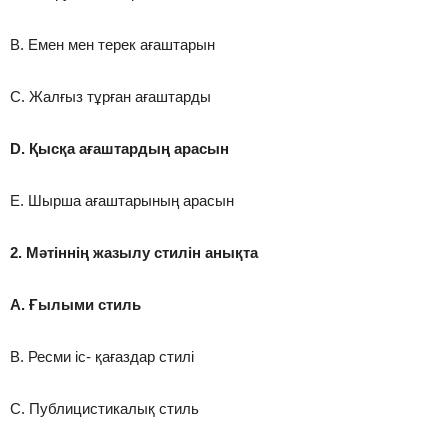
В. Емен мен терек ағаштарын
С. Жалғыз тұрған ағаштарды
D. Қысқа ағаштардың арасын
E. Шырша ағаштарының арасын
2. Мәтіннің жазылу стилін анықта
А. Ғылыми стиль
В. Ресми іс- қағаздар стилі
С. Публицистикалық стиль