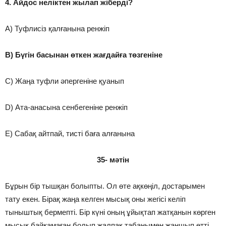
4. Айдос неліктен жылап жіберді?
A) Туфлисіз қалғанына ренжіп
B) Бүгін басынан өткен жағдайға төзгеніне
C) Жаңа туфли әпергеніне қуанып
D) Ата-анасына сенбегеніне ренжіп
E) Сабақ айтпай, тисті баға алғанына
35- мәтін
Бұрын бір тышқан болыпты. Ол өте ақкөңіл, достарымен
тату екен. Бірақ жаңа келген мысық оны жегісі келіп
тыныштық бермепті. Бір күні оның ұйықтап жатқанын көрген
мысық байқамаған болып жалпақ табанымен жаншып өтті.