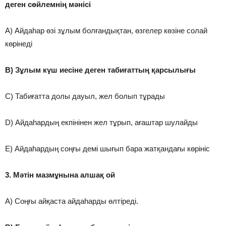
деген сөйлемнің мәнісі
A) Айдаһар өзі зұлым болғандықтан, өзгелер көзіне солай
көрінеді
B) Зұлым күш иесіне деген табиғаттың қарсылығы
C) Табиғатта долы дауыл, жел болып тұрады
D) Айдаһардың екпінінен жел тұрып, ағаштар шулайды
E) Айдаһардың соңғы демі шығып бара жатқандағы көрініс
3. Мәтін мазмұнына алшақ ой
A) Соңғы айқаста айдаһарды өлтіреді.