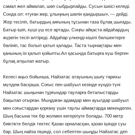
самал жел аймалап, шөп сыбдырлайды. Сусын ішкісі келеді.
Сонда ол: «туған жер, ұлыңның шөлін қандыршы», — дейді.
Жер тесіліп, батырдың аяғының тұсынан таза бұлақ шығады.
Батыр ішіп, күші үш есе артады. Соңғы айқаста айдаһардың
жүрегін тесіп өлтіреді. Айдаһар үлкенді-кішілі бөлшектерге
бөлініп, тас болып қатып қалады. Таста тырнақтары мен
қанының ізі қалып қойыпты.Ал қасында батырға күш берген
бұлақ атқылап жатыр.
Келесі аңыз бойынша, Найзатас атауының шығу тарихы
мүлдем басқаша. Соғыс пен шабуыл кезінде күндіз-түні
Найзатас шыңынан тұрғындар тауларға беталыстарды
бақылап отырған. Мыңдаған адамдар мен ауылдар шабуыл
мен соғыстардан қорғану үшін таулы аймақтарда мекендеген.
Шың басына тек бір жолмен көтерілуге болады. 700 метр
биіктікте белдік тектес Қазан орналасқан, қазан ішінде суы
бар. Шың найза пішінді, сол себептен шыңды Найзатас деп