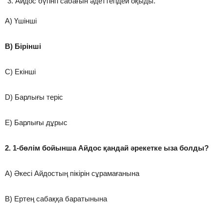
Айдос бүгінгі сабағын әдеттегідей оқыды.
A) Үшінші
B) Бірінші
C) Екінші
D) Барлығы теріс
E) Барлығы дұрыс
2. 1-бөлім бойынша Айдос қандай әрекетке ыза болды?
A) Әкесі Айдостың пікірін сұрамағанына
B) Ертең сабаққа баратынына