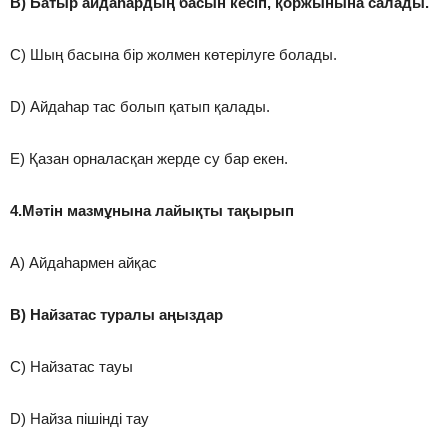
B) Батыр айдаһардың басын кесіп, қоржынына салады.
C) Шың басына бір жолмен көтерілуге болады.
D) Айдаһар тас болып қатып қалады.
E) Қазан орналасқан жерде су бар екен.
4.Мәтін мазмұнына лайықты тақырып
A) Айдаһармен айқас
B) Найзатас туралы аңыздар
C) Найзатас тауы
D) Найза пішінді тау