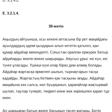
D. 3.1.4.2.
E. 3.2.1.4.
38-мәтін
Аңыздың айтуынша, осы өлкені аптасына бір рет маңайдағы
ауылдардың әдемі қыздарын алып кететін қатыгез, қан
құмар айдаһар мекендепті. Соғыстан оралған ержүрек батыр
айдаһарды жекпе-жекке шақырады. Аяусыз ұрыс екі күн, екі
түнге ұласады. Үшінші күні олар біраз дем алмақ болады.
Айдаһар жартасқа өрмелеп шығып, тырнақтарын тасқа
қадайды. Жартастың бетімен қан тасқыны ағады. Айдаһар
маңайына көз салса, көл буырқанып, қарағайлар жақтырмай
шулап, таулар түнеріп, төңірегі өзіне жек көрінішпен қарап тұр
екен.
Ал шаршаған батыр жерге бауырын төсеп жатады. Бетін