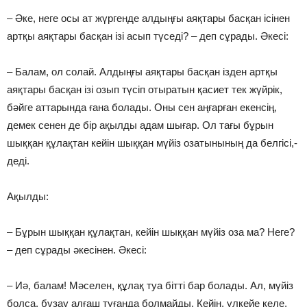
– Әке, неге осы ат жүргенде алдыңғы аяқтары басқан ісінен
артқы аяқтары басқан ізі асып түседі? – деп сұрады. Әкесі:
– Балам, ол солай. Алдыңғы аяқтары басқан ізден артқы
аяқтары басқан ізі озып түсіп отыратын қасиет тек жүйрік,
бәйге аттарында ғана болады. Оны сен аңғарған екенсің,
демек сенен де бір ақылды адам шығар. Ол тағы бұрын
шыққан құлақтан кейін шыққан мүйіз озатынының да белгісі,-
деді.
Ақылды:
– Бұрын шыққан құлақтан, кейін шыққан мүйіз оза ма? Неге?
– деп сұрады әкесінен. Әкесі:
– Иә, балам! Мәселен, құлақ туа бітті бар болады. Ал, мүйіз
болса, бұзау алғаш туғанда болмайды. Кейін, үлкейе келе,