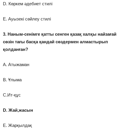
D. Көркем әдебиет стилі
E. Ауызекі сөйлеу стилі
3. Наным-сенімге қатты сенген қазақ халқы найзағай
сөзін тағы басқа қандай сөздермен алмастырып
қолданған?
А. Атыжаман
В. Ұлыма
С.Ит-құс
D. Жай,жасын
E. Жарқылдақ