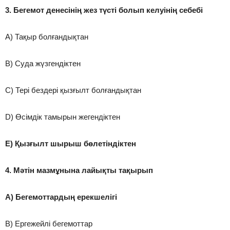
3. Бегемот денесінің жез түсті болып келуінің себебі
A) Тақыр болғандықтан
B) Суда жүзгендіктен
C) Тері бездері қызғылт болғандықтан
D) Өсімдік тамырын жегендіктен
E) Қызғылт шырыш бөлетіндіктен
4. Мәтін мазмұнына лайықты тақырып
A) Бегемоттардың ерекшелігі
B) Ергежейлі бегемоттар