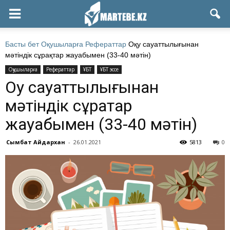
Басты бет
Оқушыларға
Рефераттар
Оқу сауаттылығынан
мәтіндік сұрақтар жауабымен (33-40 мәтін)
Оқушыларға
Рефераттар
ҰБТ
ҰБТ эссе
Оқу сауаттылығынан
мәтіндік сұрақтар
жауабымен (33-40 мәтін)
Сымбат Айдархан
-
26.01.2021
5813
0