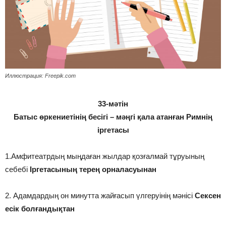
Иллюстрация: Freepik.com
33-мәтін
Батыс өркениетінің бесігі – мәңгі қала атанған Римнің
іргетасы
1.Амфитеатрдың мыңдаған жылдар қозғалмай тұруының
себебі
Іргетасының терең орналасуынан
2. Адамдардың он минутта жайғасып үлгеруінің мәнісі
Сексен
есік болғандықтан