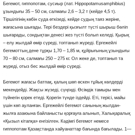
Бегемот, гиппопотам, сусиыр (лат. Hippopotamusamphibius)
ұзындығы 35 – 50 см, салмағы 2,6 – 3,2 т (кейде 4,5 т).
Тіршілігінің көбін суда өткізеді, кейде судың таяз жеріне,
жағасына шығады. Тері бездері қызғылт түсті шырыш бөліп
шығарады, сондықтан денесі жез түсті болып келеді. Қырық
– елу жылдай өмір сүреді, топтанып жүреді. Ергежейлі
бегемоттың дене тұрқы 1,70 – 1,85 м, құйрығының ұзындығы
70 – 80 см, салмағы 250 – 275 кг. Ол жеке де, топтанып та
жүреді, отыз бес жылдай өмір сүреді.
Бегемот жағасы батпақ, қалың шөп өскен тұйық көлдерді
мекендейді. Жақсы жүзеді, сүңгиді. Өсімдік тамыры мен
түйнегін қорек етеді. Қорегін түнде іздейді. Еті, терісі, майы
үшін көп ауланған. Ергежейлі бегемот санының жылдан-
жылға азаюына байланысты қорғауға алынып, Халықаралық
«Қызыл кітапқа» енгізілген. Кәдімгі бегемот немесе
гиппопотам Қазақстанда хайуанаттар бағында бағылады. 1—