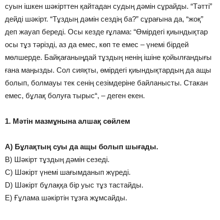
суын ішкен шәкірттен қайтадан судың дәмін сұрайды. “Tәтті”
дейді шәкірт. “Тұздың дәмін сездің ба?” сұрағына да, “жоқ”
деп жауап береді. Осы кезде ғұлама: “Өмірдегі қиындықтар
осы тұз тәрізді, аз да емес, көп те емес – үнемі бірдей
мөлшерде. Байқағаныңдай тұздың ненің ішіне қойылғандығы
ғана маңызды. Сол сияқты, өмірдегі қиындықтардың да ащы
болып, болмауы тек сенің сезімдеріне байланысты. Стакан
емес, бұлақ болуға тырыс“, – деген екен.
1. Мәтін мазмұнына алшақ сөйлем
A) Бұлақтың суы да ащы болып шығады.
B) Шәкірт тұздың дәмін сезеді.
C) Шәкірт үнемі шағымданып жүреді.
D) Шәкірт бұлаққа бір уыс тұз тастайды.
E) Ғұлама шәкіртін тұзға жұмсайды.