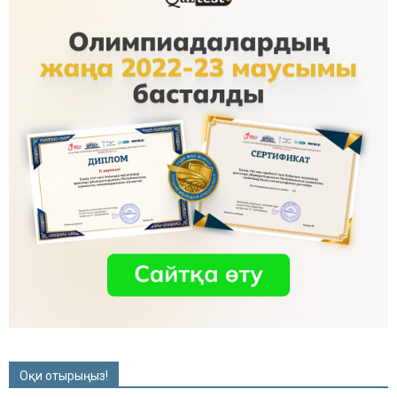
Оқи отырыңыз!