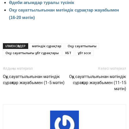
Әдеби ағымдар туралы түсінік
Оқу сауаттылығынан мәтіндік сұрақтар жауабымен
(16-20 мәтін)
ІЛМЕКСӨЗДЕР
мәтіндік сұрақтар
Оқу сауаттылығы
Оқу сауаттылығы ұбт сұрақтары
ҰБТ
ұбт эссе
Алдыңғы материал
Келесі материал
Оқу сауаттылығынан мәтіндік
Оқу сауаттылығынан мәтіндік
сұрақтар жауабымен (1-5 мәтін)
сұрақтар жауабымен (11-15
мәтін)