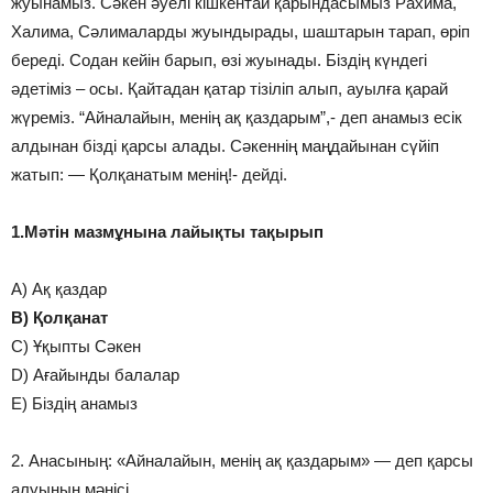
жуынамыз. Сәкен әуелі кішкентай қарындасымыз Рахима,
Халима, Сәлималарды жуындырады, шаштарын тарап, өріп
береді. Содан кейін барып, өзі жуынады. Біздің күндегі
әдетіміз – осы. Қайтадан қатар тізіліп алып, ауылға қарай
жүреміз. “Айналайын, менің ақ қаздарым”,- деп анамыз есік
алдынан бізді қарсы алады. Сәкеннің маңдайынан сүйіп
жатып: — Қолқанатым менің!- дейді.
1.Мәтін мазмұнына лайықты тақырып
A) Ақ қаздар
B) Қолқанат
C) Ұқыпты Сәкен
D) Ағайынды балалар
E) Біздің анамыз
2. Анасының: «Айналайын, менің ақ қаздарым» — деп қарсы
алуының мәнісі