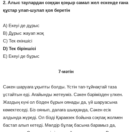
2. Алыс таулардан соққан қоңыр самал жел ескенде ғана
құстар улап-шулап қоя беретін
A) Екеуі де дұрыс
B) Дұрыс жауап жоқ
C) Тек екіншісі
D) Тек біріншісі
E) Екеуі де бұрыс
7-мәтін
Сәкен шаруаға ұқыпты болды. Үстін тап-тұйнақтай таза
ұстайтын еді. Ағайынды жетеуміз. Сәкен бәрімізден үлкен.
Жаздың күні ол бізден бұрын оянады да, үй шаруасына
көмектеседі. Біз оянып, далаға шыққанда, Сәкен есік
алдында жүреді. Ол бізді Қараөзек бойына соқпақ жолмен
бастап алып кетеді. Мөлдір бұлақ басына барамыз да,