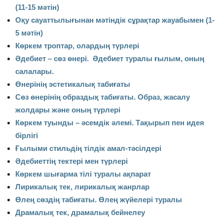
(11-15 мәтін)
Оқу сауаттылығынан мәтіндік сұрақтар жауабымен (1-
5 мәтін)
Көркем троптар, олардың түрлері
Әдебиет – сөз өнері. Әдебиет туралы ғылым, оның
салалары.
Өнерінің эстетикалық табиғаты
Сөз өнерінің образдық табиғаты. Образ, жасалу
жолдары және оның түрлері
Көркем туынды – әсемдік әлемі. Тақырып пен идея
бірлігі
Ғылыми стильдің тілдік амал-тәсілдері
Әдебиеттің тектері мен түрлері
Көркем шығарма тілі туралы ақпарат
Лирикалық тек, лирикалық жанрлар
Өлең сөздің табиғаты. Өлең жүйелері туралы
Драмалық тек, драмалық бейнелеу