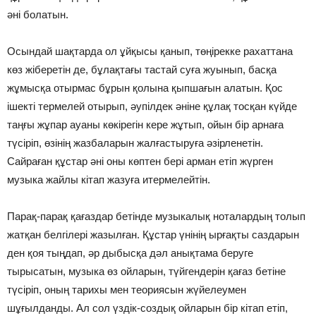
әні болатын.
Осындай шақтарда ол ұйқысы қанып, төңірекке рахаттана
көз жіберетін де, бұлақтағы тастай суға жуынып, басқа
жұмысқа отырмас бұрын қолына қыпшағын алатын. Қос
ішекті термелей отырып, әупілдек әніне құлақ тосқан күйде
таңғы жұпар ауаны көкірегін кере жұтып, ойын бір арнаға
түсіріп, өзінің жазбаларын жалғастыруға әзірленетін.
Сайраған құстар әні оны көптен бері арман етіп жүрген
музыка жайлы кітап жазуға итермелейтін.
Парақ-парақ қағаздар бетінде музыкалық ноталардың толып
жатқан белгілері жазылған. Құстар үнінің ырғақты саздарын
ден қоя тыңдап, әр дыбысқа дәл анықтама беруге
тырысатын, музыка өз ойларын, түйгендерін қағаз бетіне
түсіріп, оның тарихы мен теориясын жүйелеумен
шұғылданды. Ал сол үздік-создық ойларын бір кітап етіп,