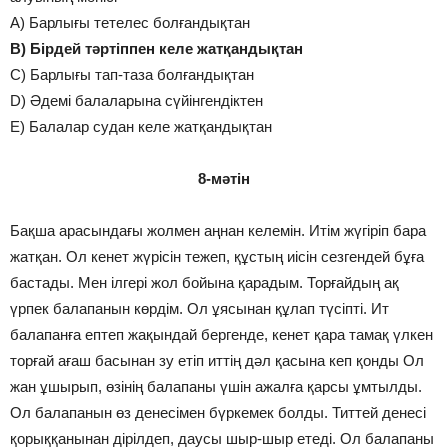
A) Барлығы тетелес болғандықтан
B) Бірдей тәртіппен келе жатқандықтан
C) Барлығы тап-таза болғандықтан
D) Әдемі балаларына сүйінгендіктен
E) Балалар судан келе жатқандықтан
8-мәтін
Бақша арасындағы жолмен аңнан келемін. Итім жүгіріп бара
жатқан. Ол кенет жүрісін тежеп, құстың иісін сезгендей бұға
бастады. Мен ілгері жол бойына қарадым. Торғайдың ақ
үрпек балапанын көрдім. Ол ұясынан құлап түсіпті. Ит
балапанға ептеп жақындай бергенде, кенет қара тамақ үлкен
торғай ағаш басынан зу етіп иттің дәл қасына кеп қонды Ол
жан ұшырып, өзінің балапаны үшін ажалға қарсы ұмтылды.
Ол балапанын өз денесімен бүркемек болды. Титтей денесі
қорыққанынан дірілдеп, даусы шыр-шыр етеді. Ол балапаны