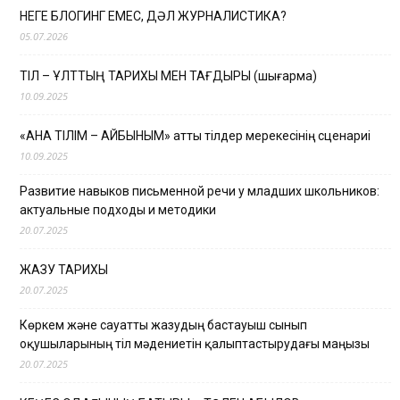
НЕГЕ БЛОГИНГ ЕМЕС, ДӘЛ ЖУРНАЛИСТИКА?
05.07.2026
ТІЛ – ҰЛТТЫҢ ТАРИХЫ МЕН ТАҒДЫРЫ (шығарма)
10.09.2025
«АНА ТІЛІМ – АЙБЫНЫМ» атты тілдер мерекесінің сценариі
10.09.2025
Развитие навыков письменной речи у младших школьников:
актуальные подходы и методики
20.07.2025
ЖАЗУ ТАРИХЫ
20.07.2025
Көркем және сауатты жазудың бастауыш сынып
оқушыларының тіл мәдениетін қалыптастырудағы маңызы
20.07.2025