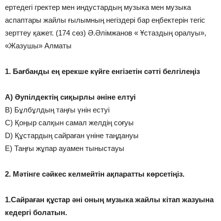
ертедегі гректер мен индустардың музыка мен музыка
аспаптары жайлы ғылымның негіздері бар еңбектерін тегіс
зерттеу қажет. (174 сөз) Ә.Әлімжанов « Ұстаздың оралуы»,
«Жазушы» Алматы
1. Бағбанды ең ерекше күйге енгізетін сәтті белгілеңіз
A) Әупілдектің сиқырлы әніне елтуі
B) Бұлбұлдың таңғы үнін естуі
C) Қоңыр салқын самал желдің соғуы
D) Құстардың сайраған үніне таңдануы
E) Таңғы жұпар ауамен тыныстауы
2. Мәтінге сәйкес келмейтін ақпаратты көрсетіңіз.
1.Сайраған құстар әні оның музыка жайлы кітап жазуына
кедергі болатын.