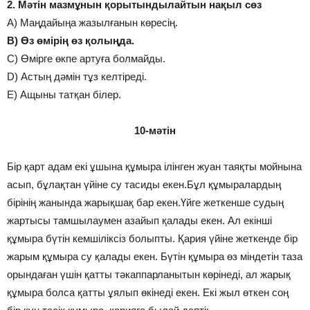
2. Мәтін мазмұнын қорытындылайтын нақыл сөз
A) Маңдайыңа жазылғанын көресің.
B) Өз өмірің өз қолыңда.
C) Өмірге өкпе артуға болмайды.
D) Астың дәмін тұз келтіреді.
E) Ащыны татқан білер.
10-мәтін
Бір қарт адам екі ұшына құмыра ілінген жуан таяқты мойнына
асып, бұлақтан үйіне су тасиды екен.Бұл құмыралардың
бірінің жанында жарықшақ бар екен.Үйге жеткенше судың
жартысы тамшылаумен азайып қалады екен. Ал екінші
құмыра бүтін кемшіліксіз болыпты. Қария үйіне жеткенде бір
жарым құмыра су қалады екен. Бүтін құмыра өз міндетін таза
орындаған үшін қатты тәкаппарланытын көрінеді, ал жарық
құмыра болса қатты ұялып өкінеді екен. Екі жыл өткен соң