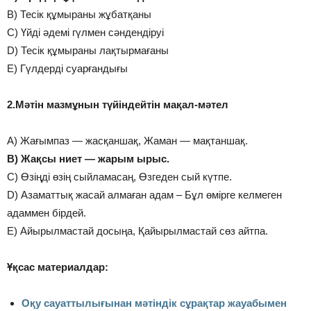
B) Тесік құмыраны жұбатқаны
C) Үйді әдемі гүлмен сәндендіруі
D) Тесік құмыраны лақтырмағаны
E) Гүлдерді суарғандығы
2.Мәтін мазмұнын түйіндейтін мақал-мәтел
A) Жағымпаз — жасқаншақ, Жаман — мақтаншақ.
B) Жақсы ниет — жарым ырыс.
C) Өзіңді өзің сыйламасаң, Өзгеден сый күтпе.
D) Азаматтық жасай алмаған адам – Бұл өмірге келмеген
адаммен бірдей.
E) Айырылмастай досыңа, Қайырылмастай сөз айтпа.
Ұқсас материалдар:
Оқу сауаттылығынан мәтіндік сұрақтар жауабымен