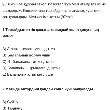
үшін өзін-өзі құрбан еткелі безектеп жүр.Мен итімді тез өзіме
шақырдым. Кішкене ғана торғайдың ұлы аналық күші мені
таң қалдырды. Мен жөніме кеттім.(97сөз)
1.Торғайдың иттің қасына қорықпай келіп қонуының
мәнісі
A) Ағаштан құлап түскендіктен
B) Балапанын қорғау үшін
C) Ит балапанға тиіскендіктен
D) Балапаны шырылдағандықтан
E) Балапанын алып кету үшін
2.Мәтінде автордың қандай көңіл күйі байқалады
A) Сүйіну
B) Таңдану