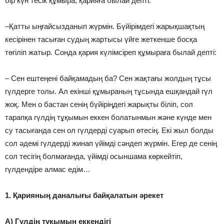
бір күн тесік құмыра, қарияға былай депті:
–Қатты ыңғайсызданып жүрмін. Бүйірімдегі жарықшақтың
кесірінен тасыған судың жартысы үйге жеткенше босқа
төгіліп жатыр. Сонда қария күлімсіреп құмыраға былай депті:
– Сен ештеңені байқамадың ба? Сен жақтағы жолдың тұсы
гүлдерге толы. Ал екінші құмыраның тұсында ешқандай гүл
жоқ. Мен о бастан сенің бүйіріңдегі жарықты біліп, сол
тарапқа гүлдің тұқымын еккен болатынмын және күнде мен
су тасығанда сен ол гүлдерді суарып өтесің. Екі жыл болды
сол әдемі гүлдерді жинап үйімді сәндеп жүрмін. Егер де сенің
сол тесігің болмағанда, үйімді осыншама көркейтіп,
гүлдендіре алмас едім…
1. Қарияның даналығы байқалатын әрекет
A) Гүлдің тұқымын еккендігі