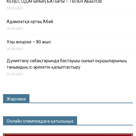
КЕҢЕС ОДАҒЫНЫҢ БАТЫРЫ – ТӨЛЕН ҚАБЫЛОВ
18.05.2025
Адамзатқа ортақ Абай
29.04.2025
Ұлы жеңіске – 80 жыл
29.04.2025
Дүниетану сабақтарында бастауыш сынып оқушыларының
танымдық іс-әрекетін қалыптастыру
07.04.2025
Жарнама
Онлайн олимпиадаға қатысыңыз