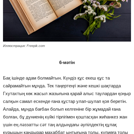
Иллюстрация: Freepik.com
6-мәтін
Бақ ішінде адам болмайтын. Күндіз құс екеш құс та
сайрамайтын мұнда. Тек таңертеңгі және кешкі шақтарда
Гхутахтың көк жасыл жазығына қарай алыс таулардан қоңыр
салқын самал ескенде ғана құстар улап-шулап қоя беретін.
Алайда, мұнда бағбан болып келгеніне бір жұмадай ғана
болған, бұ дүниенің күйкі тірлігімен қоштасқан жиһанкез жан
үшін ең ләззатты сәт таң алдындағы әупілдектің құлақ
құрышын қандырар махаббат ынтығына толы, құпияға толы