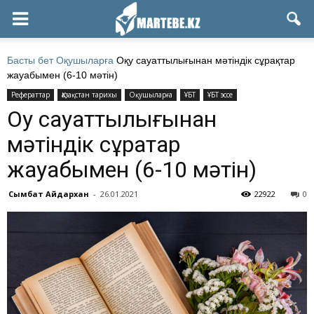
Басты бет
Оқушыларға
Оқу сауаттылығынан мәтіндік сұрақтар
жауабымен (6-10 мәтін)
Рефераттар
Қазақстан тарихы
Оқушыларға
ҰБТ
ҰБТ эссе
Оқу сауаттылығынан
мәтіндік сұрақтар
жауабымен (6-10 мәтін)
Сымбат Айдархан
-
26.01.2021
22922
0