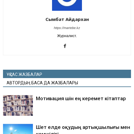
Сымбат Айдархан
https://martebe.kz
Журналист.
ҰҚСАС ЖАЗБАЛАР
АВТОРДЫҢ БАСҚА ДА ЖАЗБАЛАРЫ
Мотивация үшін ең керемет кітаптар
Шет елде оқудың артықшылығы мен