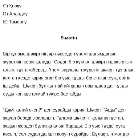
C) Қорқу
D) Алаңдау
E) Тамсану
9-мәтін
Бір ғұлама шәкіртінің әр нәрседен үнемі шағымданып
жүретінін көріп қалады. Содан бір күні ол шәкіртті шақыртып
алып, тұзға жібереді. Үнемі зарланып жүретін шәкірт тұз алып
келген кезде қария оған бір уыс тұзды бір стакан суға ерітіп
іш дейді. Шәкірт бұлжытпай айтқанын орындаса да, тұзды
суды көп іше алмай түкіре бастайды.
“Дәмі қалай екен?” деп сұрайды қария. Шәкірті “Ащы” деп
жауап береді ызаланып. Ғұлама шәкіртті қолынан ұстап,
жақын жердегі бұлаққа алып барады. Бір уыс тұзды суға
қосып, сол судан да ішіп көруін сұрайды. Бұлақтың мөлдір