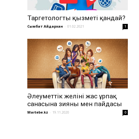
Таргетологтың қызметі қандай?
Сымбат Айдархан
-
01.02.2021
1
Әлеуметтік желінің жас ұрпақ
санасына зияны мен пайдасы
Martebe.kz
-
19.11.2020
0