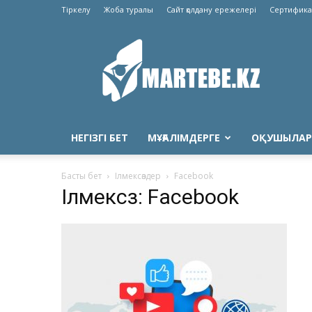
Тіркелу
Жоба туралы
Сайт қолдану ережелері
Сертифика
Martebe.kz
білім
сайты
НЕГІЗГІ БЕТ
МҰҒАЛІМДЕРГЕ
ОҚУШЫЛАР
Басты бет
Ілмексөздер
Facebook
Ілмексөз: Facebook