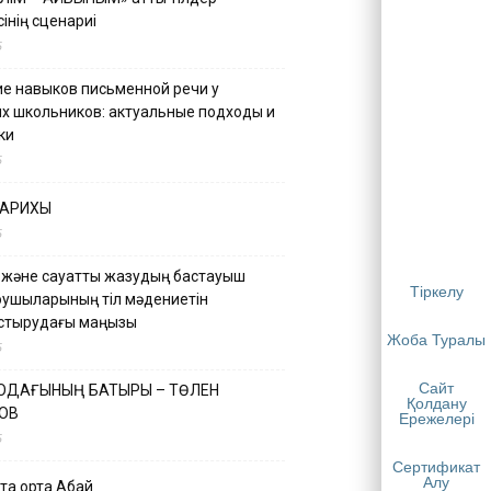
інің сценариі
5
е навыков письменной речи у
х школьников: актуальные подходы и
ки
5
ТАРИХЫ
5
 және сауатты жазудың бастауыш
Тіркелу
қушыларының тіл мәдениетін
астырудағы маңызы
Жоба Туралы
5
Сайт
 ОДАҒЫНЫҢ БАТЫРЫ – ТӨЛЕН
Қолдану
ОВ
Ережелері
5
Сертификат
Алу
қа ортақ Абай