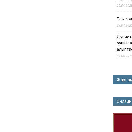
29.04.202
Ұлы жең
29.04.202
Дүниет
оқушыла
қалыпта
07.04.202
Жарна
Онлайн