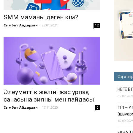
SMM маманы деген кім?
Сымбат Айдархан
-
27.01.2021
12
Оқи оты
НЕГЕ Б
Әлеуметтік желінің жас ұрпақ
05.07.202
санасына зияны мен пайдасы
Сымбат Айдархан
-
17.11.2020
0
ТІЛ – 
(шығар
10.09.202
«АНА Т