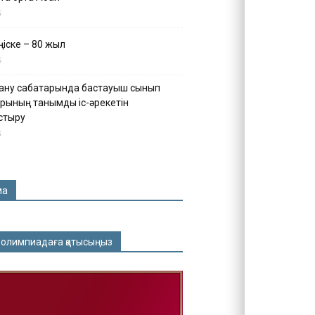
5
іске – 80 жыл
5
ану сабақтарында бастауыш сынып
рының танымдық іс-әрекетін
стыру
5
ма
 олимпиадаға қатысыңыз