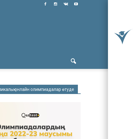
ликалық онлайн олимпиадалар өтуде