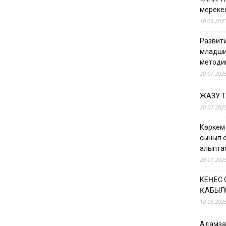
мерекес
10.09.202
Развити
младши
методи
20.07.202
ЖАЗУ 
20.07.202
Көркем
сынып о
қалыпт
20.07.202
КЕҢЕС
ҚАБЫЛ
18.05.202
Адамзат