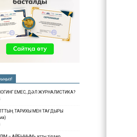
рыңыз!
ЛОГИНГ ЕМЕС, ДӘЛ ЖУРНАЛИСТИКА?
6
ҰЛТТЫҢ ТАРИХЫ МЕН ТАҒДЫРЫ
ма)
5
ІЛІМ – АЙБЫНЫМ» атты тілдер