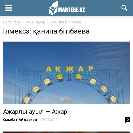
Басты бет
Ілмексөздер
қанипа бітібаева
Ілмексөз: қанипа бітібаева
Ажарлы ауыл — Ақжар
Сымбат Айдархан
-
19.02.2017
0