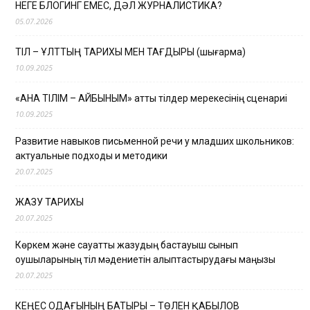
НЕГЕ БЛОГИНГ ЕМЕС, ДӘЛ ЖУРНАЛИСТИКА?
05.07.2026
ТІЛ – ҰЛТТЫҢ ТАРИХЫ МЕН ТАҒДЫРЫ (шығарма)
10.09.2025
«АНА ТІЛІМ – АЙБЫНЫМ» атты тілдер мерекесінің сценариі
10.09.2025
Развитие навыков письменной речи у младших школьников:
актуальные подходы и методики
20.07.2025
ЖАЗУ ТАРИХЫ
20.07.2025
Көркем және сауатты жазудың бастауыш сынып
оқушыларының тіл мәдениетін қалыптастырудағы маңызы
20.07.2025
КЕҢЕС ОДАҒЫНЫҢ БАТЫРЫ – ТӨЛЕН ҚАБЫЛОВ