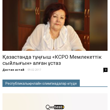
Қазақстанда тұңғыш «КСРО Мемлекеттік
сыйлығын» алған ұстаз
Дастан Қастай
-
09.02.2017
0
Республикалық онлайн олимпиадалар өтуде