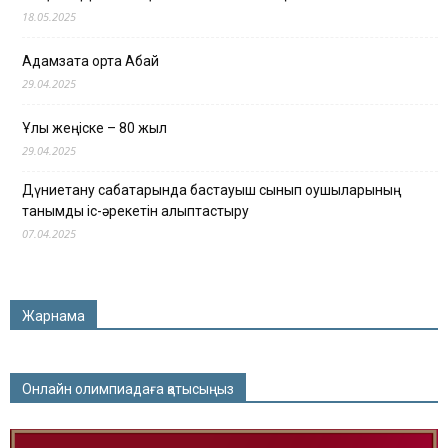
18.05.2025
Адамзатқа ортақ Абай
29.04.2025
Ұлы жеңіске – 80 жыл
29.04.2025
Дүниетану сабақтарында бастауыш сынып оқушыларының
танымдық іс-әрекетін қалыптастыру
07.04.2025
Жарнама
Онлайн олимпиадаға қатысыңыз