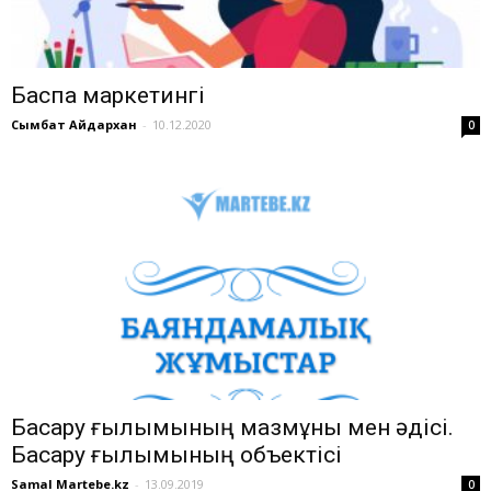
Баспа маркетингі
Сымбат Айдархан
-
10.12.2020
0
Басқару ғылымының мазмұны мен әдісі.
Басқару ғылымының объектісі
Samal Martebe.kz
-
13.09.2019
0