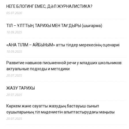
НЕГЕ БЛОГИНГ ЕМЕС, ДӘЛ ЖУРНАЛИСТИКА?
05.07.2026
ТІЛ – ҰЛТТЫҢ ТАРИХЫ МЕН ТАҒДЫРЫ (шығарма)
10.09.2025
«АНА ТІЛІМ – АЙБЫНЫМ» атты тілдер мерекесінің сценариі
10.09.2025
Развитие навыков письменной речи у младших школьников:
актуальные подходы и методики
20.07.2025
ЖАЗУ ТАРИХЫ
20.07.2025
Көркем және сауатты жазудың бастауыш сынып
оқушыларының тіл мәдениетін қалыптастырудағы маңызы
20.07.2025