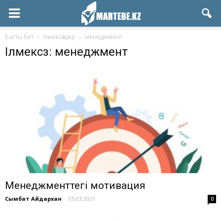
Басты бет
Ілмексөздер
менеджмент
Ілмексөз: менеджмент
Менеджменттегі мотивация
Сымбат Айдархан
-
05.03.2021
0