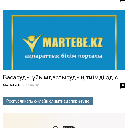
Басқаруды ұйымдастырудың тиімді әдісі
Martebe.kz
-
01.06.2019
0
Республикалық онлайн олимпиадалар өтуде