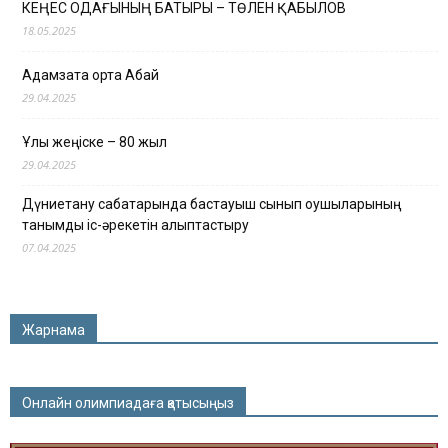
КЕҢЕС ОДАҒЫНЫҢ БАТЫРЫ – ТӨЛЕН ҚАБЫЛОВ
18.05.2025
Адамзатқа ортақ Абай
29.04.2025
Ұлы жеңіске – 80 жыл
29.04.2025
Дүниетану сабақтарында бастауыш сынып оқушыларының
танымдық іс-әрекетін қалыптастыру
07.04.2025
Жарнама
Онлайн олимпиадаға қатысыңыз