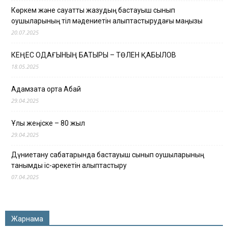
Көркем және сауатты жазудың бастауыш сынып
оқушыларының тіл мәдениетін қалыптастырудағы маңызы
20.07.2025
КЕҢЕС ОДАҒЫНЫҢ БАТЫРЫ – ТӨЛЕН ҚАБЫЛОВ
18.05.2025
Адамзатқа ортақ Абай
29.04.2025
Ұлы жеңіске – 80 жыл
29.04.2025
Дүниетану сабақтарында бастауыш сынып оқушыларының
танымдық іс-әрекетін қалыптастыру
07.04.2025
Жарнама