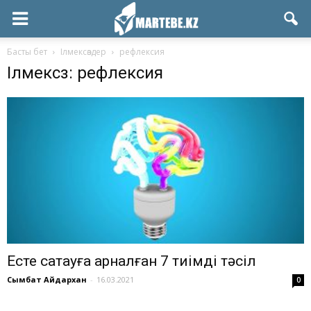
Басты бет
Ілмексөздер
рефлексия
Ілмексөз: рефлексия
Есте сақтауға арналған 7 тиімді тәсіл
Сымбат Айдархан
-
16.03.2021
0