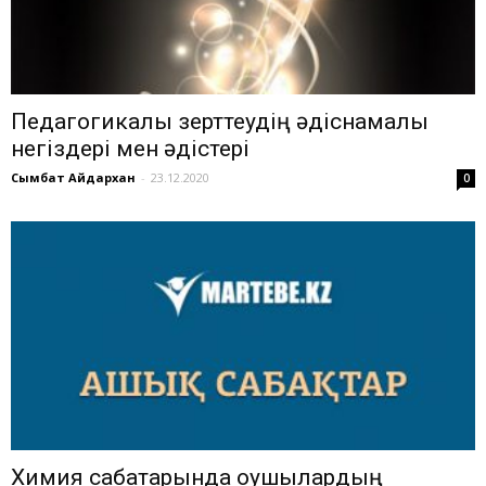
Педагогикалық зерттеудің әдіснамалық
негіздері мен әдістері
Сымбат Айдархан
-
23.12.2020
0
Химия сабақтарында оқушылардың