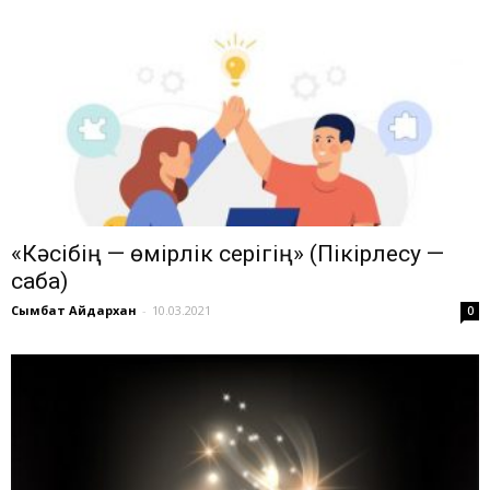
«Кәсібің — өмірлік серігің» (Пікірлесу —
сабақ)
Сымбат Айдархан
-
10.03.2021
0