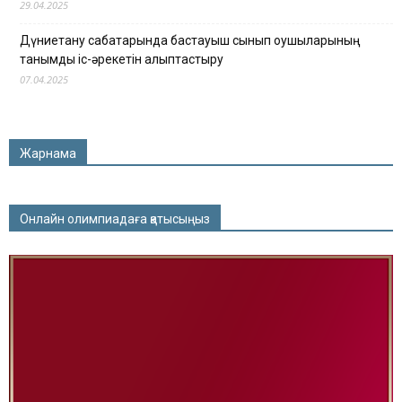
29.04.2025
Дүниетану сабақтарында бастауыш сынып оқушыларының
танымдық іс-әрекетін қалыптастыру
07.04.2025
Жарнама
Онлайн олимпиадаға қатысыңыз