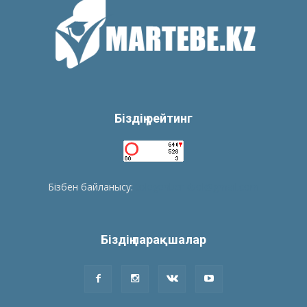
Біздің рейтинг
Бізбен байланысу:
tolegenberikbol@gmail.com
Біздің парақшалар