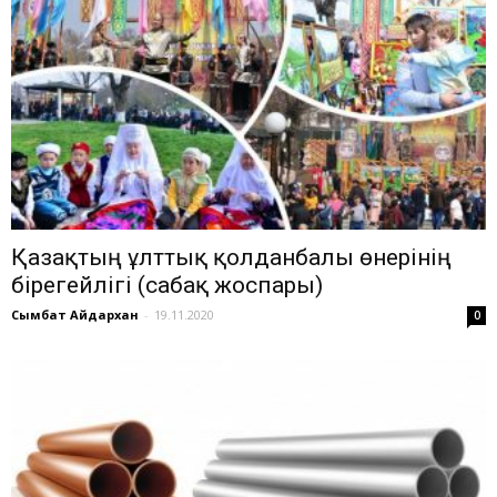
Қазақтың ұлттық қолданбалы өнерінің
бірегейлігі (сабақ жоспары)
Сымбат Айдархан
-
19.11.2020
0