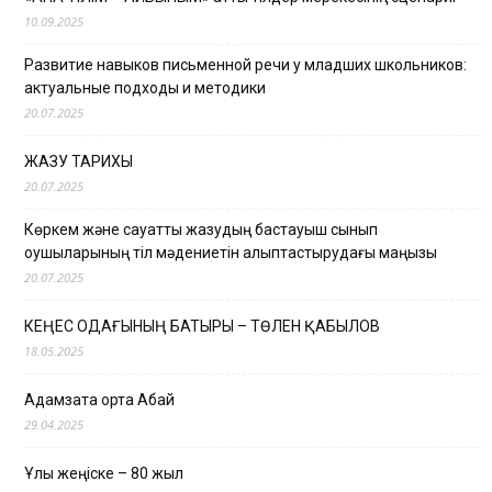
10.09.2025
Развитие навыков письменной речи у младших школьников:
актуальные подходы и методики
20.07.2025
ЖАЗУ ТАРИХЫ
20.07.2025
Көркем және сауатты жазудың бастауыш сынып
оқушыларының тіл мәдениетін қалыптастырудағы маңызы
20.07.2025
КЕҢЕС ОДАҒЫНЫҢ БАТЫРЫ – ТӨЛЕН ҚАБЫЛОВ
18.05.2025
Адамзатқа ортақ Абай
29.04.2025
Ұлы жеңіске – 80 жыл