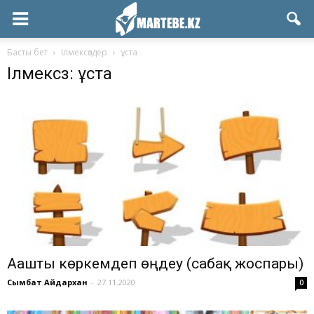
Басты бет
Ілмексөздер
ұста
Ілмексөз: ұста
Ағашты көркемдеп өңдеу (сабақ жоспары)
Сымбат Айдархан
-
27.11.2020
0