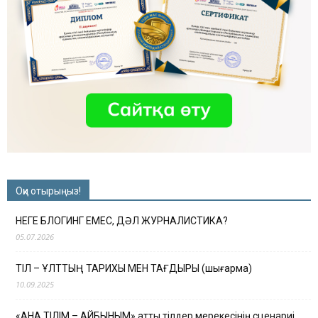
Оқи отырыңыз!
НЕГЕ БЛОГИНГ ЕМЕС, ДӘЛ ЖУРНАЛИСТИКА?
05.07.2026
ТІЛ – ҰЛТТЫҢ ТАРИХЫ МЕН ТАҒДЫРЫ (шығарма)
10.09.2025
«АНА ТІЛІМ – АЙБЫНЫМ» атты тілдер мерекесінің сценариі