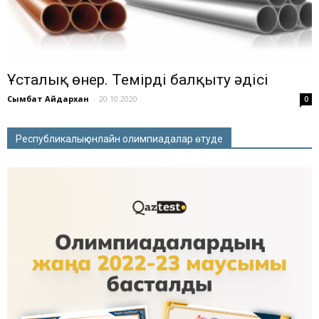
Ұсталық өнер. Темірді балқыту әдісі
Сымбат Айдархан
-
20.10.2020
0
Республикалық онлайн олимпиадалар өтуде