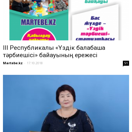
ІІІ Республикалық «Үздік балабақша
тәрбиешісі» байқауының ережесі
Martebe.kz
-
17.10.2018
51