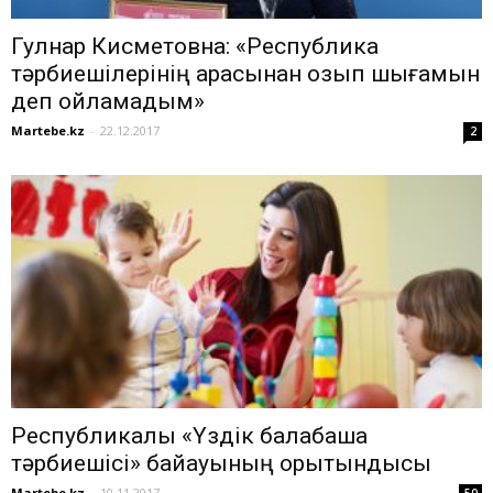
Гулнар Кисметовна: «Республика
тәрбиешілерінің арасынан озып шығамын
деп ойламадым»
Martebe.kz
-
22.12.2017
2
Республикалық «Үздік балабақша
тәрбиешісі» байқауының қорытындысы
Martebe.kz
-
10.11.2017
50