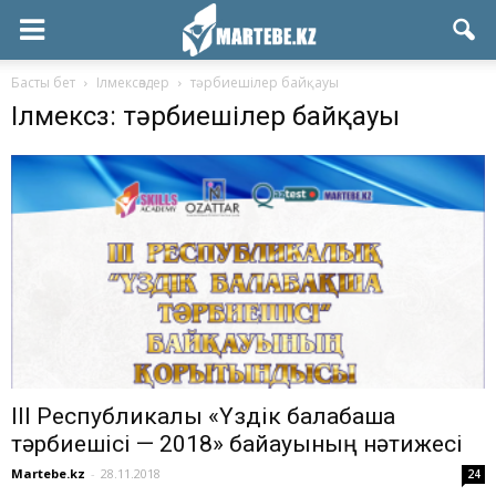
Басты бет
Ілмексөздер
тәрбиешілер байқауы
Ілмексөз: тәрбиешілер байқауы
ІІІ Республикалық «Үздік балабақша
тәрбиешісі — 2018» байқауының нәтижесі
Martebe.kz
-
28.11.2018
24