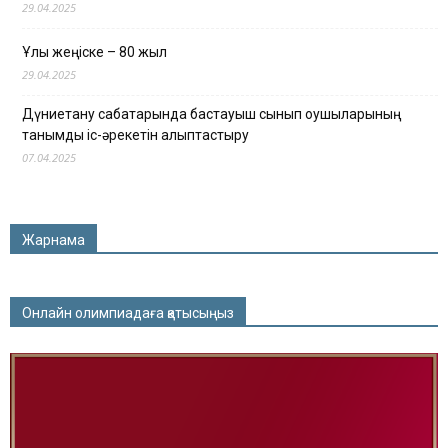
29.04.2025
Ұлы жеңіске – 80 жыл
29.04.2025
Дүниетану сабақтарында бастауыш сынып оқушыларының
танымдық іс-әрекетін қалыптастыру
07.04.2025
Жарнама
Онлайн олимпиадаға қатысыңыз