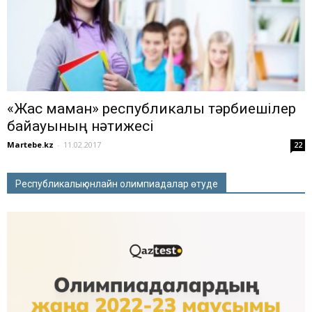
«Жас маман» республикалық тәрбиешілер
байқауының нәтижесі
Martebe.kz
-
11.02.2017
22
Республикалық онлайн олимпиадалар өтуде