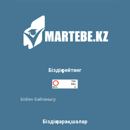
Біздің рейтинг
Бізбен байланысу:
tolegenberikbol@gmail.com
Біздің парақшалар