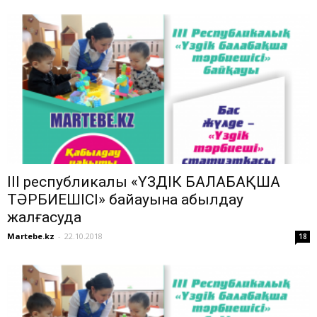
ІІІ республикалық «ҮЗДІК БАЛАБАҚША
ТӘРБИЕШІСІ» байқауына қабылдау
жалғасуда
Martebe.kz
-
22.10.2018
18