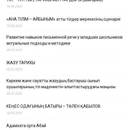
10.09.2025
«АНА ТІЛІМ – АЙБЫНЫМ» атты тілдер мерекесінің сценариі
10.09.2025
Развитие навыков письменной речи у младших школьников:
актуальные подходы и методики
20.07.2025
ЖАЗУ ТАРИХЫ
20.07.2025
Көркем және сауатты жазудың бастауыш сынып
оқушыларының тіл мәдениетін қалыптастырудағы маңызы
20.07.2025
КЕҢЕС ОДАҒЫНЫҢ БАТЫРЫ – ТӨЛЕН ҚАБЫЛОВ
18.05.2025
Адамзатқа ортақ Абай