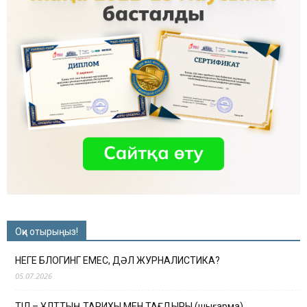
Оқи отырыңыз!
НЕГЕ БЛОГИНГ ЕМЕС, ДӘЛ ЖУРНАЛИСТИКА?
05.07.2026
ТІЛ – ҰЛТТЫҢ ТАРИХЫ МЕН ТАҒДЫРЫ (шығарма)