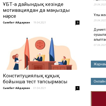
ҰБТ-ға дайындық кезінде
29.04.202
мотивациядан да маңызды
Ұлы жең
нәрсе
29.04.202
Сымбат Айдархан
-
19.04.2021
0
Дүниет
оқушыла
қалыпта
07.04.202
Жарна
Конституциялық құқық
бойынша тест тапсырмасы
Онлайн
Сымбат Айдархан
-
01.04.2021
1