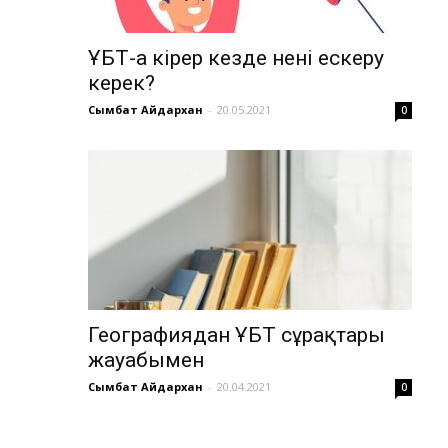
ҰБТ-ға кірер кезде нені ескеру
керек?
Сымбат Айдархан
-
20.05.2021
0
Географиядан ҰБТ сұрақтары
жауабымен
Сымбат Айдархан
-
20.04.2021
0