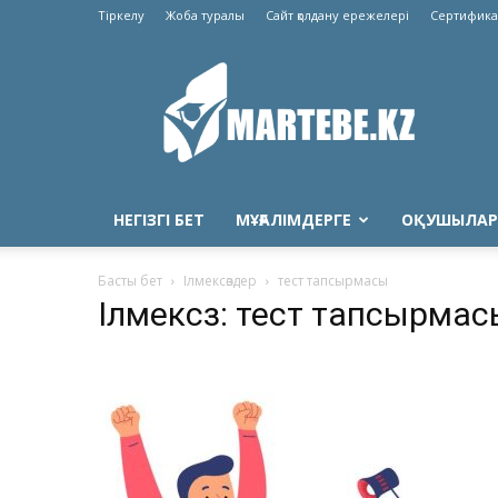
Тіркелу
Жоба туралы
Сайт қолдану ережелері
Сертифика
Martebe.kz
білім
сайты
НЕГІЗГІ БЕТ
МҰҒАЛІМДЕРГЕ
ОҚУШЫЛАР
Басты бет
Ілмексөздер
тест тапсырмасы
Ілмексөз: тест тапсырмас