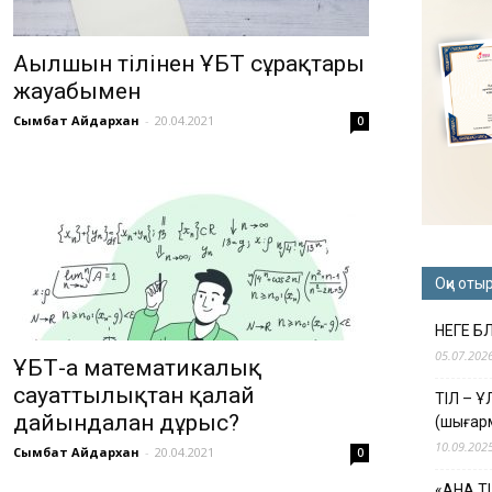
Ағылшын тілінен ҰБТ сұрақтары
жауабымен
Сымбат Айдархан
-
20.04.2021
0
Оқи оты
НЕГЕ Б
05.07.202
ҰБТ-ға математикалық
сауаттылықтан қалай
ТІЛ – 
дайындалған дұрыс?
(шығар
10.09.202
Сымбат Айдархан
-
20.04.2021
0
«АНА Т