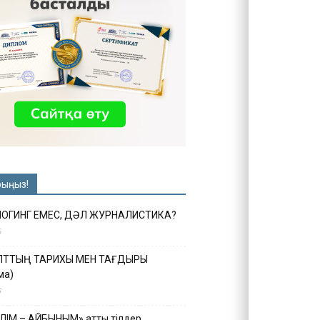
рыңыз!
ЛОГИНГ ЕМЕС, ДӘЛ ЖУРНАЛИСТИКА?
6
ҰЛТТЫҢ ТАРИХЫ МЕН ТАҒДЫРЫ
ма)
5
ІЛІМ – АЙБЫНЫМ» атты тілдер