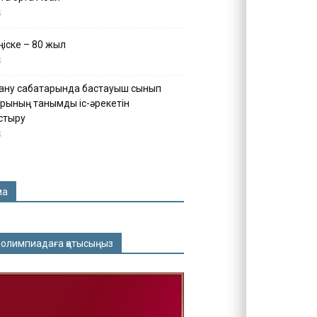
5
іске – 80 жыл
5
ану сабақтарында бастауыш сынып
рының танымдық іс-әрекетін
стыру
5
ма
 олимпиадаға қатысыңыз