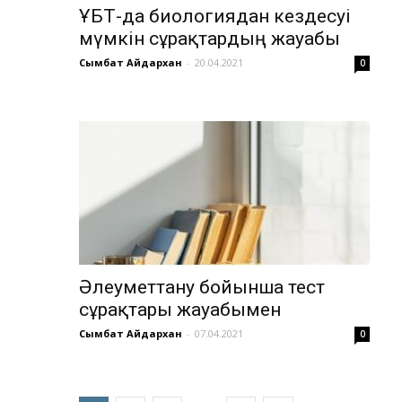
ҰБТ-да биологиядан кездесуі
мүмкін сұрақтардың жауабы
Сымбат Айдархан
-
20.04.2021
0
Әлеуметтану бойынша тест
сұрақтары жауабымен
Сымбат Айдархан
-
07.04.2021
0