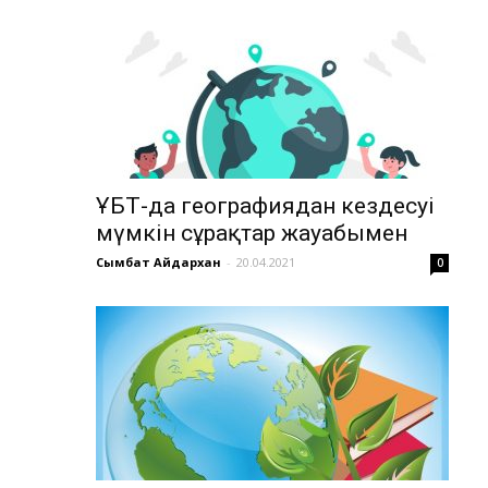
ҰБТ-да географиядан кездесуі
мүмкін сұрақтар жауабымен
Сымбат Айдархан
-
20.04.2021
0