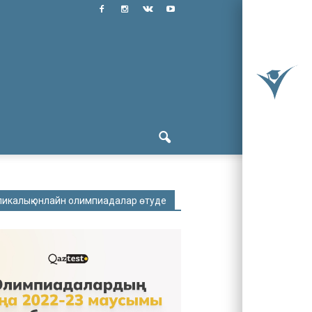
ликалық онлайн олимпиадалар өтуде