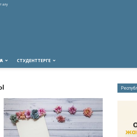
т алу
ҒА
СТУДЕНТТЕРГЕ
ы
Респуб