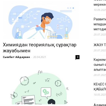
мерекес
10.09.202
Развити
младши
методи
20.07.202
Химиядан теориялық сұрақтар
ЖАЗУ 
жауабымен
20.07.202
Сымбат Айдархан
-
20.04.2021
0
Көркем
сынып о
қалыпт
20.07.202
КЕҢЕС
ҚАБЫЛ
18.05.202
Адамзат