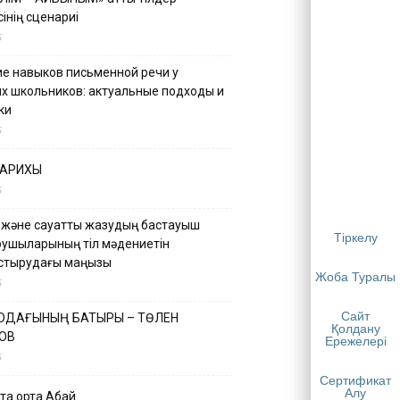
інің сценариі
5
е навыков письменной речи у
х школьников: актуальные подходы и
ки
5
ТАРИХЫ
5
 және сауатты жазудың бастауыш
Тіркелу
қушыларының тіл мәдениетін
астырудағы маңызы
Жоба Туралы
5
Сайт
 ОДАҒЫНЫҢ БАТЫРЫ – ТӨЛЕН
Қолдану
ОВ
Ережелері
5
Сертификат
Алу
қа ортақ Абай