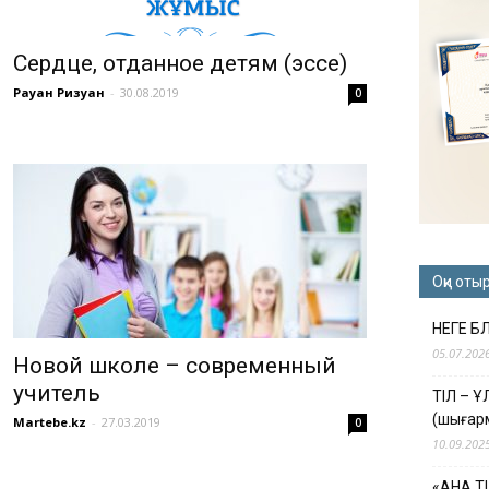
Сердце, отданное детям (эссе)
Рауан Ризуан
-
30.08.2019
0
Оқи оты
НЕГЕ Б
05.07.202
Новой школе – современный
учитель
ТІЛ – 
(шығар
Martebe.kz
-
27.03.2019
0
10.09.202
«АНА Т