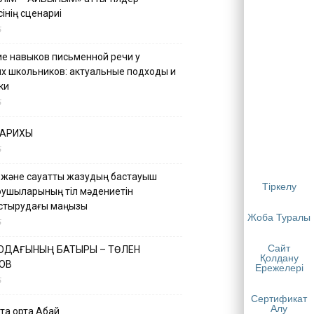
інің сценариі
5
е навыков письменной речи у
х школьников: актуальные подходы и
ки
5
ТАРИХЫ
5
 және сауатты жазудың бастауыш
Тіркелу
қушыларының тіл мәдениетін
астырудағы маңызы
Жоба Туралы
5
Сайт
 ОДАҒЫНЫҢ БАТЫРЫ – ТӨЛЕН
Қолдану
ОВ
Ережелері
5
Сертификат
Алу
қа ортақ Абай