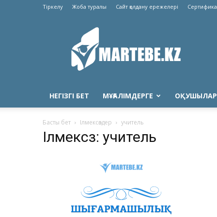
Тіркелу
Жоба туралы
Сайт қолдану ережелері
Сертифика
Martebe.kz
білім
сайты
НЕГІЗГІ БЕТ
МҰҒАЛІМДЕРГЕ
ОҚУШЫЛАР
Басты бет
Ілмексөздер
учитель
Ілмексөз: учитель