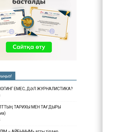
рыңыз!
ЛОГИНГ ЕМЕС, ДӘЛ ЖУРНАЛИСТИКА?
6
ҰЛТТЫҢ ТАРИХЫ МЕН ТАҒДЫРЫ
ма)
5
ІЛІМ – АЙБЫНЫМ» атты тілдер