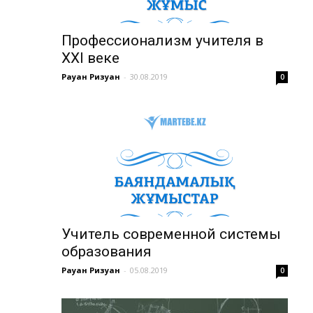
Профессионализм учителя в
ХХІ веке
Рауан Ризуан
-
30.08.2019
0
Учитель современной системы
образования
Рауан Ризуан
-
05.08.2019
0