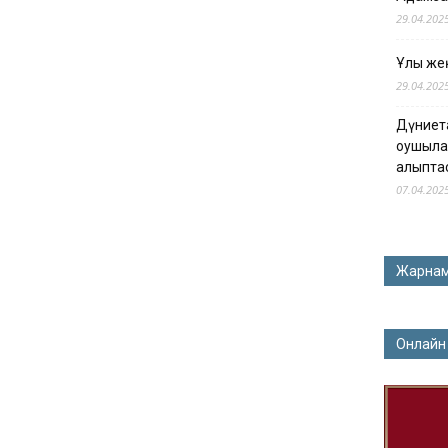
29.04.202
Ұлы жең
29.04.202
Дүниет
оқушыла
қалыпта
07.04.202
Жарна
Онлайн