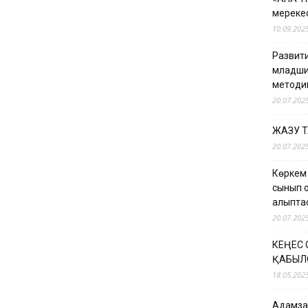
мерекес
10.09.202
Развити
младши
методи
20.07.202
ЖАЗУ 
20.07.202
Көркем
сынып о
қалыпт
20.07.202
КЕҢЕС
ҚАБЫЛ
18.05.202
Адамзат