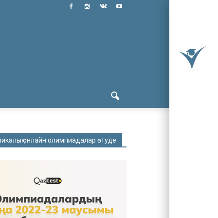
ликалық онлайн олимпиадалар өтуде