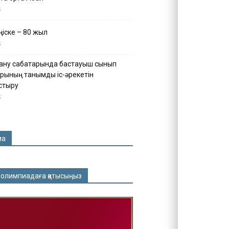
5
іске – 80 жыл
5
ану сабақтарында бастауыш сынып
рының танымдық іс-әрекетін
стыру
5
ма
 олимпиадаға қатысыңыз