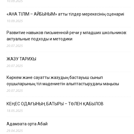
10.09.2025
«АНА ТІЛІМ – АЙБЫНЫМ» атты тілдер мерекесінің сценариі
10.09.2025
Развитие навыков письменной речи у младших школьников:
актуальные подходы и методики
20.07.2025
ЖАЗУ ТАРИХЫ
20.07.2025
Көркем және сауатты жазудың бастауыш сынып
оқушыларының тіл мәдениетін қалыптастырудағы маңызы
20.07.2025
КЕҢЕС ОДАҒЫНЫҢ БАТЫРЫ – ТӨЛЕН ҚАБЫЛОВ
18.05.2025
Адамзатқа ортақ Абай
29.04.2025