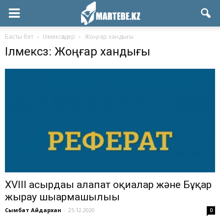
Басты бет
Ілмексөздер
Жоңғар хандығы
Ілмексөз: Жоңғар хандығы
ХVІІІ ғасырдағы алапат оқиғалар және Бұқар
жырау шығармашылығы
Сымбат Айдархан
-
25.12.2020
0