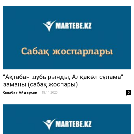
“Ақтабан шұбырынды, Алқакөл сұлама”
заманы (сабақ жоспары)
Сымбат Айдархан
-
18.11.2020
0