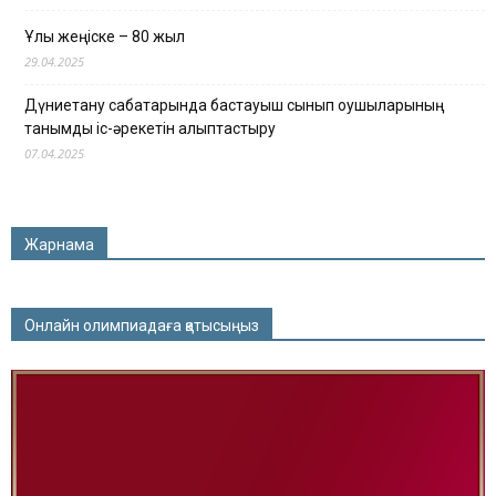
Ұлы жеңіске – 80 жыл
29.04.2025
Дүниетану сабақтарында бастауыш сынып оқушыларының
танымдық іс-әрекетін қалыптастыру
07.04.2025
Жарнама
Онлайн олимпиадаға қатысыңыз