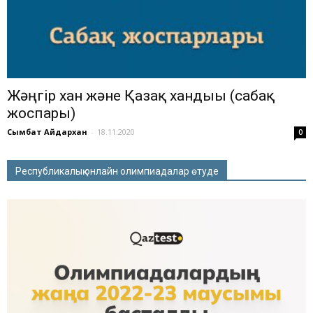
Жәңгір хан және Қазақ хандығы (сабақ
жоспары)
Сымбат Айдархан
-
18.11.2020
0
Республикалық онлайн олимпиадалар өтуде