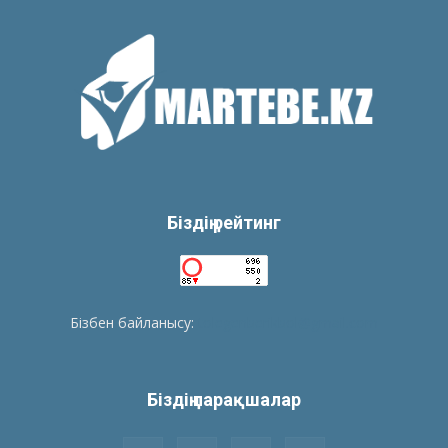
Біздің рейтинг
Бізбен байланысу:
tolegenberikbol@gmail.com
Біздің парақшалар