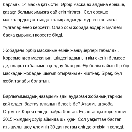
барлығы 14 маска қатысты. Әрбір маска өз алдына ерекше,
қазақи болмысымызға сай етіп тігілген. Сол ерекше
маскалардың астында халық алдында жүрген танымал
тұлғалар өнер көрсетті. Олар осы жобада өздерін мүлдем
басқа қырынан көрсете білді.
Жобадағы әрбір масканың өзінің жанкүйерлері табылды.
Көрермендер масканың ішіндегі адамның кім екенін білмесе
де, оларға отбасымен қолдау білдірді. Әр бөлім сайын бір-бір
маскадан жобадан шығып отырғаны өкінішті-ақ. Бірақ, бұл
жоба талабы болатын.
Барлығымыздың назарымызды аударған жобаның тарихы
қай елден бастау алғанын білесіз бе? Аталмыш жоба
Оңтүстік Корея елінде пайда болған. Ең алғашқы көрсетілімі
2015 жылдың сәуір айында шыққан. Сол уақыттан бастап
атышулы шоу әлемнің 30-дан астам елінде өткізіліп келеді.