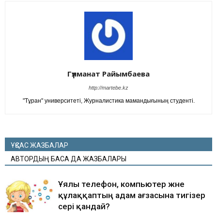
Гүлманат Райымбаева
http://martebe.kz
"Тұран" университеті, Журналистика мамандығының студенті.
ҰҚСАС ЖАЗБАЛАР
АВТОРДЫҢ БАСҚА ДА ЖАЗБАЛАРЫ
Ұялы телефон, компьютер және
құлаққаптың адам ағзасына тигізер
әсері қандай?