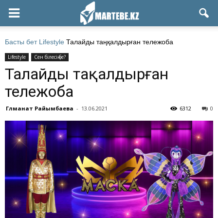
Басты бет
Lifestyle
Талайды таңқалдырған тележоба
Lifestyle
Сен білесің бе?
Талайды таңқалдырған
тележоба
Гүлманат Райымбаева
-
13.06.2021
6312
0