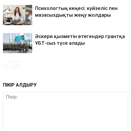
Психологтың кеңесі: күйзеліс пен
мазасыздықты жеңу жолдары
Әскери қызметін өтегендер грантқа
ҰБТ-сыз түсе алады
ПІКІР ҚАЛДЫРУ