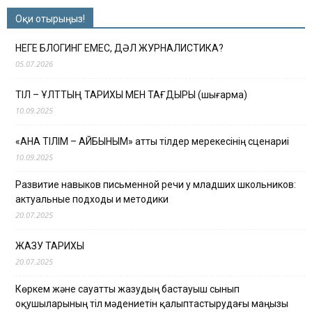
Оқи отырыңыз!
НЕГЕ БЛОГИНГ ЕМЕС, ДӘЛ ЖУРНАЛИСТИКА?
05.07.2026
ТІЛ – ҰЛТТЫҢ ТАРИХЫ МЕН ТАҒДЫРЫ (шығарма)
10.09.2025
«АНА ТІЛІМ – АЙБЫНЫМ» атты тілдер мерекесінің сценариі
10.09.2025
Развитие навыков письменной речи у младших школьников:
актуальные подходы и методики
20.07.2025
ЖАЗУ ТАРИХЫ
20.07.2025
Көркем және сауатты жазудың бастауыш сынып
оқушыларының тіл мәдениетін қалыптастырудағы маңызы