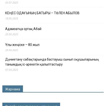
20.07.2025
КЕҢЕС ОДАҒЫНЫҢ БАТЫРЫ – ТӨЛЕН ҚАБЫЛОВ
18.05.2025
Адамзатқа ортақ Абай
29.04.2025
Ұлы жеңіске – 80 жыл
29.04.2025
Дүниетану сабақтарында бастауыш сынып оқушыларының
танымдық іс-әрекетін қалыптастыру
07.04.2025
Жарнама