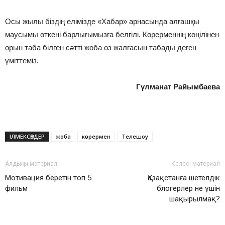
Осы жылы біздің елімізде «Хабар» арнасында алғашқы
маусымы өткені барлығымызға белгілі. Көрерменнің көңілінен
орын таба білген сәтті жоба өз жалғасын табады деген
үміттеміз.
Гүлманат Райымбаева
ІЛМЕКСӨЗДЕР
жоба
көрермен
Телешоу
Алдыңғы материал
Келесі материал
Мотивация беретін топ 5
Қазақстанға шетелдік
фильм
блогерлер не үшін
шақырылмақ?