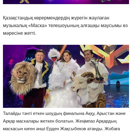
Қазақстандық көрермендердің жүрегін жаулаған
музыкалық «Маска» телешоуының алғашқы маусымы өз
мәресіне жетті.
Талайды тәнті еткен шоудың финалына Аққу, Арыстан және
Арқар маскалары жеткен болатын. Жеңімпаз Арқардың
маскасын киген әнші Ерден Жақсыбеков атанды. Жобаға