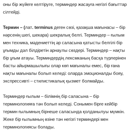
оны бір жүйеге келтіруге, терминдер жасауға негізгі бағыттар
сілтейді.
Термин – (
лат
. terminus
деген сөзі, қазақша мағынасы – бір
нәрсенің шегі, шекара) шекралық белгі. Терминдер – ғылым
мен техника, мәдениеттің әр саласына қатысты белгілі бір
ұғымды дәл білдіретін арнаулы сөздері. Терминдер – нақты
бір ұғым атауы. Терминдердің лексмканың басқа түрлерінен
басты айырмашылығы олар көп мағыналы емес, бір ғана
нақты мағыналы болып келеді: оларда эмоционалды бояу,
экспрессивті – стилистикалық қызмет болмайды.
Терминдер ғылым – білімнің бір саласына – бір
терминологияға тән болып келеді. Сонымен бірге кейбір
термин ғылымның бірнеше саласында қолданылуы мүмкін.
Жеке бір ғылымның өзіне тән негізгі терминдері мен
терминологиясы болады.