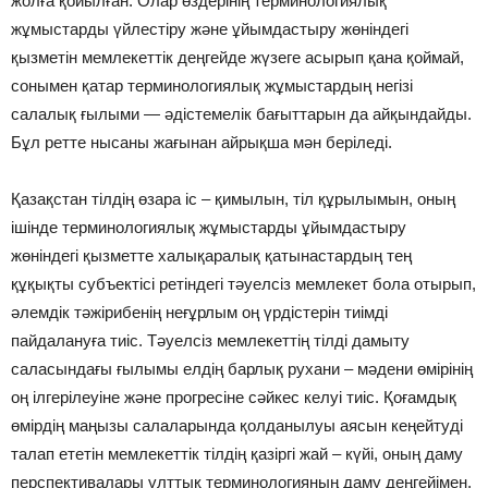
жолға қойылған. Олар өздерінің терминологиялық
жұмыстарды үйлестіру және ұйымдастыру жөніндегі
қызметін мемлекеттік деңгейде жүзеге асырып қана қоймай,
сонымен қатар терминологиялық жұмыстардың негізі
салалық ғылыми — әдістемелік бағыттарын да айқындайды.
Бұл ретте нысаны жағынан айрықша мән беріледі.
Қазақстан тілдің өзара іс – қимылын, тіл құрылымын, оның
ішінде терминологиялық жұмыстарды ұйымдастыру
жөніндегі қызметте халықаралық қатынастардың тең
құқықты субъектісі ретіндегі тәуелсіз мемлекет бола отырып,
әлемдік тәжірибенің неғұрлым оң үрдістерін тиімді
пайдалануға тиіс. Тәуелсіз мемлекеттің тілді дамыту
саласындағы ғылымы елдің барлық рухани – мәдени өмірінің
оң ілгерілеуіне және прогресіне сәйкес келуі тиіс. Қоғамдық
өмірдің маңызы салаларында қолданылуы аясын кеңейтуді
талап ететін мемлекеттік тілдің қазіргі жай – күйі, оның даму
перспективалары ұлттық терминологияның даму деңгейімен,