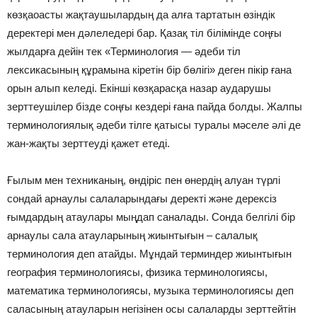
көзқаоасты жақтаушылардың да алға тартатын өзіндік
деректері мен дәлеледері бар. Қазақ тіл білімінде соңғы
жылдарға дейін тек «Терминология — әдеби тіл
лексикасының құрамына кіретін бір бөлігі» деген пікір ғана
орын алып келеді. Екінші көзқарасқа назар аударушы
зерттеушілер бізде соңғы кездері ғана пайда болды. Жалпы
терминологиялық әдеби тілге қатысы туралы мәселе әлі де
жан-жақты зерттеуді қажет етеді.
Ғылым мен техниканың, өндіріс пен өнердің алуан түрлі
сондай арнаулы салаларындағы деректі және дерексіз
ғымдардың атаулары мыңдап саналады. Сонда белгілі бір
арнаулы сала атауларының жиынтығын – салалық
терминология деп атайды. Мұндай терминдер жиынтығын
география терминологиясы, физика терминологиясы,
математика терминологиясы, музыка терминологиясы деп
саласының атауларын негізінен осы салаларды зерттейтін