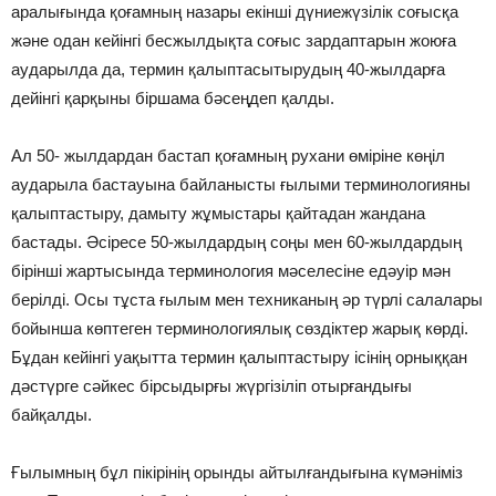
аралығында қоғамның назары екінші дүниежүзілік соғысқа
және одан кейінгі бесжылдықта соғыс зардаптарын жоюға
аударылда да, термин қалыптасытырудың 40-жылдарға
дейінгі қарқыны біршама бәсеңдеп қалды.
Ал 50- жылдардан бастап қоғамның рухани өміріне көңіл
аударыла бастауына байланысты ғылыми терминологияны
қалыптастыру, дамыту жұмыстары қайтадан жандана
бастады. Әсіресе 50-жылдардың соңы мен 60-жылдардың
бірінші жартысында терминология мәселесіне едәуір мән
берілді. Осы тұста ғылым мен техниканың әр түрлі салалары
бойынша көптеген терминологиялық сөздіктер жарық көрді.
Бұдан кейінгі уақытта термин қалыптастыру ісінің орныққан
дәстүрге сәйкес бірсыдырғы жүргізіліп отырғандығы
байқалды.
Ғылымның бұл пікірінің орынды айтылғандығына күмәніміз