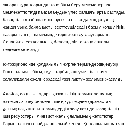
ақпарат құралдарында және білім беру мекемелерінде
мемлекеттік тілді пайдаланудың үлес салмағы арта бастады.
Қазақ тілін жазбаша және ауызша нысанда қолданудың
жандануына байланысты зерттеушілердің басым көпшілігінің
назары тілдің ішкі мүмкіндіктерін зерттеуге аударылды.
Сондай-ақ, сөзжасамдық белсенділік те жаңа сапалы
деңгейге көтерілді.
Іс-тәжірибесінде қолданылып жүрген терминдердің едуәір
бөлігі ғылым – білім, оқу – тәрбие, әлеуметтік – саяи
салалардағы ежелгі сөздерді «жаңғырту» жолымен жасалды.
Алайда, соңғы жылдары қазақ тілінің терминологиялық
жүйесін әзірлеу белсенділігінің күрт өсуіне қарамастан,
ұлттық нақыштағы терминдерді жасау кезінде қазақ тілінің
ішкі ресурстары, лингвистикалық ғылымның жетістіктері
барынша толық пайдаланылмай келеді. Қолданылып жатқан