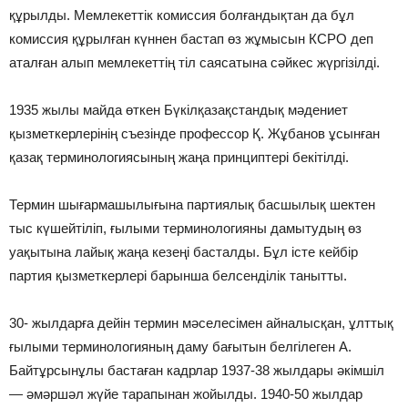
құрылды. Мемлекеттік комиссия болғандықтан да бұл
комиссия құрылған күннен бастап өз жұмысын КСРО деп
аталған алып мемлекеттің тіл саясатына сәйкес жүргізілді.
1935 жылы майда өткен Бүкілқазақстандық мәдениет
қызметкерлерінің съезінде профессор Қ. Жұбанов ұсынған
қазақ терминологиясының жаңа принциптері бекітілді.
Термин шығармашылығына партиялық басшылық шектен
тыс күшейтіліп, ғылыми терминологияны дамытудың өз
уақытына лайық жаңа кезеңі басталды. Бұл істе кейбір
партия қызметкерлері барынша белсенділік танытты.
30- жылдарға дейін термин мәселесімен айналысқан, ұлттық
ғылыми терминологияның даму бағытын белгілеген А.
Байтұрсынұлы бастаған кадрлар 1937-38 жылдары әкімшіл
— әмәршәл жүйе тарапынан жойылды. 1940-50 жылдар