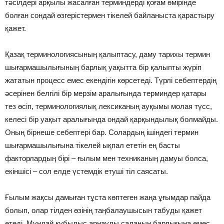
тәсілдері арқылы жасалған терминдерді қоғам өмірінде
болған сондай өзгерістермен тікелей байланыста қарастыру
қажет.
Қазақ терминологиясының қалыптасу, даму тарихы термин
шығармашылығының барлық уақытта бір қалыпты жүріп
жататын процесс емес екендігін көрсетеді. Түрлі себептердің
әсерінен белгілі бір мерзім аралығында терминдер қатары
тез өсіп, терминологиялық лексиканың ауқымы молая түсс,
келесі бір уақыт аралығында ондай қарқындылық болмайды.
Оның бірнеше себептері бар. Солардың ішіндегі термин
шығармашылығына тікелей ықпал ететін ең басты
факторлардың бірі – ғылым мен техниканың дамуы болса,
екіншісі – сол елде үстемдік етуші тіл саясаты.
Ғылым жақсы дамыған тұста көптеген жаңа ұғымдар пайда
болып, олар тілден өзінің таңбалаушысын табуды қажет
етеді. Мұндай құбылыс арнаулы саланың барлығына емес,