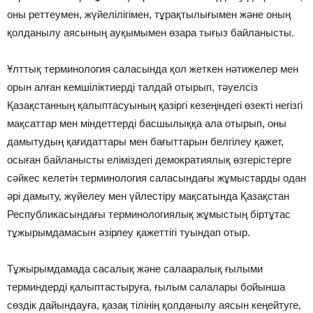
оны реттеумен, жүйелілігімен, тұрақтылығымен және оның
қолданылу аясының ауқымымен өзара тығыз байланысты.
Ұлттық терминология саласында қол жеткен нәтижелер мен
орын алған кемшіліктиерді талдай отырып, тәуелсіз
Қазақстанның қалыптасуының қазіргі кезеңіндегі өзекті негізгі
мақсаттар мен міндеттерді басшылыққа ала отырып, оны
дамытудың қағидаттары мен бағыттарын белгілеу қажет,
осыған байланысты еліміздегі демократиялық өзгерістерге
сәйкес келетін терминология саласындағы жұмыстарды одан
әрі дамыту, жүйелеу мен үйлестіру мақсатында Қазақстан
Республикасындағы терминологиялық жұмыстың біртұтас
тұжырымдамасын әзірлеу қажеттігі туындап отыр.
Тұжырымдамада сасалық және салааралық ғылыми
терминдерді қалыптастыруға, ғылым салалары бойынша
сөздік дайындауға, қазақ тілінің қолданылу аясын кеңейтуге,