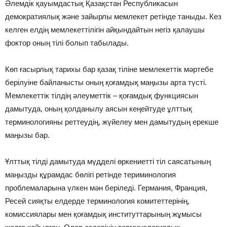
Әлемдік қауымдастық Қазақстан Республикасын
демократиялық және зайырлы мемлекет ретінде таныды. Кез
келген елдің мемлекеттілігін айқындайтын негіз қалаушы
фоктор оның тілі болып табылады.
Көп ғасырлық тарихы бар қазақ тіліне мемлекеттік мәртебе
берілуіне байланысты оның қоғамдық маңызы арта түсті.
Мемлекеттік тілдің әлеуметтік – қоғамдық функциясын
дамытуда, оның қолданылу аясын кеңейтуде ұлттық
терминологияны реттеудің, жүйелеу мен дамытудың ерекше
маңызы бар.
Ұлттық тілді дамытуда мүдделі өркениетті тіл саясатының
маңызды құрамдас бөлігі ретінде териминология
проблемаларына үлкен мән беріледі. Германия, Франция,
Ресей сияқты елдерде терминология комитеттерінің,
комиссиялары мен қоғамдық институттарының жұмысы