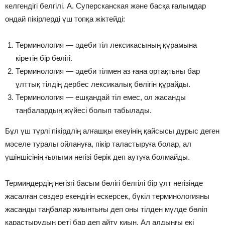
келгендігі белгілі. А. Суперсканская және басқа ғалымдар
ондай пікірлерді үш топқа жіктейді:
Терминология — әдеби тіл лексикасының құрамына
кіретін бір бөлігі.
Терминология — әдеби тілмен аз ғана ортақтығы бар
ұлттық тілдің дербес лексикалық бөлігін құрайды.
Терминология — ешқандай тіл емес, ол жасанды
таңбалардың жүйесі болып табылады.
Бұл үш түрлі пікірдлің алғашқы екеуінің қайсысы дұрыс деген
мәселе туралы ойлануға, пікір таластыруға болар, ал
үшіншісінің ғылыми негізі берік деп аутуға болмайды.
Терминдердің негізгі басым бөлігі белгілі бір ұлт негізінде
жасалған сөздер екендігін ескерсек, бүкіл терминологияны
жасанды таңбалар жиынтығы деп оны тілден мүлде бөліп
қарастырудың реті бар деп айту қиын. Ал алдыңғы екі