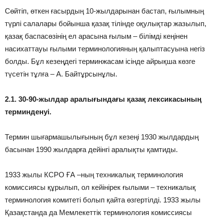
Сөйтіп, өткен ғасырдың 10-жылдарынан бастап, ғылымның
түрлі салалары бойынша қазақ тілінде оқулықтар жазылып,
қазақ баспасөзінің ел арасына ғылым – білімді кеңінен
насихаттауы ғылыми терминологияның қалыптасуына негіз
болды. Бұл кезеңдегі терминжасам ісінде айрықша көзге
түсетін тұлға – А. Байтұрсынұлы.
2.1. 30-90-жылдар аралығындағы қазақ лексикасының
терминденуі.
Термин шығармашылығының бұл кезеңі 1930 жылдардың
басынан 1990 жылдарға дейінгі аралықты қамтиды.
1933 жылы КСРО ҒА –ның техникалық терминология
комиссиясы құрылып, ол кейінірек ғылыми – техникалық
терминология комитеті болып қайта өзгертілді. 1933 жылы
Қазақстанда да Мемлекеттік терминология комиссиясы