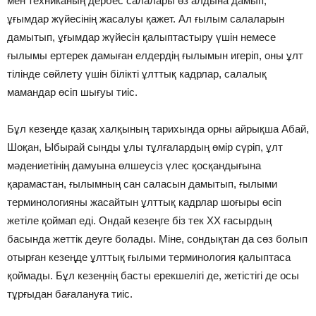
мен техниканың дербес салалары өз алдына дамып,
ұғымдар жүйесінің жасалуы қажет. Ал ғылым салаларын
дамытып, ұғымдар жүйесін қалыптастыру үшін немесе
ғылымы ертерек дамыған елдердің ғылымын игеріп, оны ұлт
тілінде сөйлету үшін білікті ұлттық кадрлар, салалық
мамандар өсіп шығуы тиіс.
Бұл кезеңде қазақ халқының тарихында орны айрықша Абай,
Шоқан, Ыбырай сынды ұлы тұлғалардың өмір сүріп, ұлт
мәдениетінің дамуына өлшеусіз үлес қосқандығына
қарамастан, ғылымның сан саласын дамытып, ғылыми
терминологияны жасайтын ұлттық кадрлар шоғыры өсіп
жетіле қоймап еді. Ондай кезеңге біз тек ХХ ғасырдың
басында жеттік деуге болады. Міне, сондықтан да сөз болып
отырған кезеңде ұлттық ғылыми терминология қалыптаса
қоймады. Бұл кезеңнің басты ерекшелігі де, жетістігі де осы
тұрғыдан бағалануға тиіс.