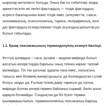
шаралар жеткіліксіз болуда. Оның басты себептері: өзара
әрекеттесетін екі негізгі фактордың — тілдік фактордың
әсіресе бағалауынан және тілдік емес (әлеуметтік, саяси,
экономикалық, психологиялық, тарихи, географиялық, өзге
де) фактордың ескерулерінен тілдік ахуалдың қалыптасуы
болып табылады.
1.1. Қазақ лексикасының терминденуінің кезеңге бөлінуі.
Ұлттық қоғамдық – саси, рухани – мәдени өмірінде болып
жататын өзгерістердің барлығы оның тілінен көрініс таппай
қалмайды. Тіл тек қатынас құралы ғана емес, халықтың
танысы мен білімінің жинақтаушысы да болғандықтан солай
болуы заңды да. Ғылым тілінің даму тарихын да халық
өмірінде болған өзгерістермен байланыстырмай, бөліп алып
қарауға болмайды. Сондықтан да біз бүкіл термин
шығармашылығын, терминологиялық лексиканың барлық