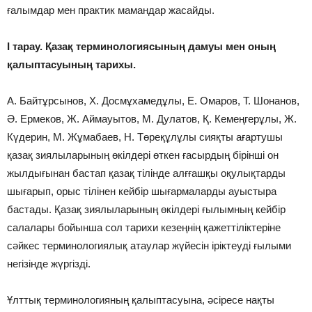
ғалымдар мен практик мамандар жасайды.
І тарау. Қазақ терминологиясының дамуы мен оның
қалыптасуының тарихы.
А. Байтұрсынов, Х. Досмұхамедұлы, Е. Омаров, Т. Шонанов,
Ә. Ермеков, Ж. Аймауытов, М. Дулатов, Қ. Кемеңгерұлы, Ж.
Күдерин, М. Жұмабаев, Н. Төреқұлұлы сияқты ағартушы
қазақ зиялыларының өкілдері өткен ғасырдың бірінші он
жылдығынан бастап қазақ тілінде алғғашқы оқулықтарды
шығарып, орыс тілінен кейбір шығармаларды ауыстыра
бастады. Қазақ зиялыларының өкілдері ғылымның кейбір
салалары бойынша сол тарихи кезеңнің қажеттіліктеріне
сәйкес терминологиялық атаулар жүйесін іріктеуді ғылыми
негізінде жүргізді.
Ұлттық терминологияның қалыптасуына, әсіресе нақты