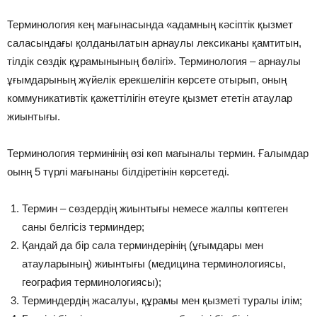
Терминология кең мағынасында «адамның кәсіптік қызмет
саласындағы қолданылатын арнаулы лексиканы қамтитын,
тілдік сөздік құрамынының бөлігі». Терминология – арнаулы
ұғымдарының жүйелік ерекшелігін көрсете отырып, оның
коммуникативтік қажеттілігін өтеуге қызмет ететін атаулар
жиынтығы.
Терминология терминінің өзі көп мағыналы термин. Ғалымдар
оынң 5 түрлі мағынаны білдіретінін көрсетеді.
Термин – сөздердің жиынтығы немесе жалпы көптеген
саны белгісіз терминдер;
Қандай да бір сала терминдерінің (ұғымдары мен
атауларының) жиынтығы (медицина терминологиясы,
география терминологиясы);
Терминдердің жасалуы, құрамы мен қызметі туралы ілім;