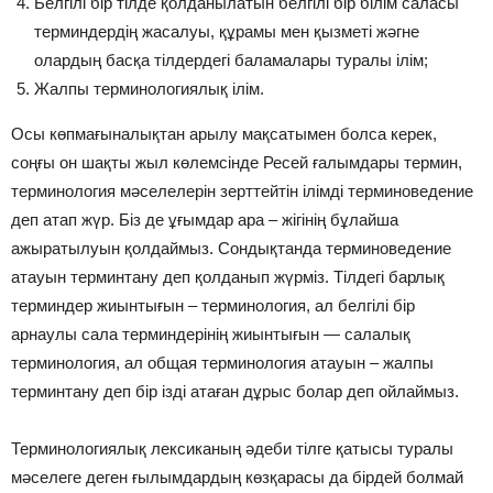
Белгілі бір тілде қолданылатын белгілі бір білім саласы
терминдердің жасалуы, құрамы мен қызметі жәгне
олардың басқа тілдердегі баламалары туралы ілім;
Жалпы терминологиялық ілім.
Осы көпмағыналықтан арылу мақсатымен болса керек,
соңғы он шақты жыл көлемсінде Ресей ғалымдары термин,
терминология мәселелерін зерттейтін ілімді терминоведение
деп атап жүр. Біз де ұғымдар ара – жігінің бұлайша
ажыратылуын қолдаймыз. Сондықтанда терминоведение
атауын терминтану деп қолданып жүрміз. Тілдегі барлық
терминдер жиынтығын – терминология, ал белгілі бір
арнаулы сала терминдерінің жиынтығын — салалық
терминология, ал общая терминология атауын – жалпы
терминтану деп бір ізді атаған дұрыс болар деп ойлаймыз.
Терминологиялық лексиканың әдеби тілге қатысы туралы
мәселеге деген ғылымдардың көзқарасы да бірдей болмай