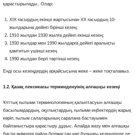
қарастырылады.. Олар:
ХІХ ғасырдың екінші жартысынан ХХ ғасырдың 10-
жылдарына дейінгі бірінші кезең;
1910 жылдан 1930 жылға дейінгі екінші кезең;
1930 жылдар мен 1990 жылдарға дейінгі аралықты
қамтитын үшінші кезең
1990 жылдан бергі төртінші кезең.
Енді осы кезеңдердің әрқайсысына жеке – жеке тоқталамыз.
1.2. Қазақ лексикасы терминденуінің алғашқы кезеңі
Ұлттық ғылыми терминологияның қалыптасуын алғашқы
басылымдардың, оқулықтардың, ғылыми еңбектердің жарық
көріп, ғылым салаларының саралана бастауымен
байланыстыра қарастыру дұрыс. Алайда жазу мен алғашқы
баспа өнімдері пайда болмастан көп бұрынғы кезеңдерде де