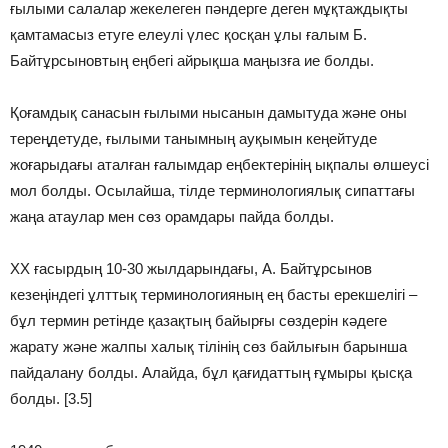
ғылыми салалар жекелеген пәндерге деген мұқтаждықты
қамтамасыз етуге елеулі үлес қосқан ұлы ғалым Б.
Байтұрсыновтың еңбегі айрықша маңызға ие болды.
Қоғамдық санасын ғылыми нысанын дамытуда және оны
тереңдетуде, ғылыми танымның ауқымын кеңейтуде
жоғарыдағы аталған ғалымдар еңбектерінің ықпалы өлшеусі
мол болды. Осылайша, тілде терминологиялық сипаттағы
жаңа атаулар мен сөз орамдары пайда болды.
ХХ ғасырдың 10-30 жылдарындағы, А. Байтұрсынов
кезеңіндегі ұлттық терминологияның ең басты ерекшелігі –
бұл термин ретінде қазақтың байырғы сөздерін кәдеге
жарату және жалпы халық тілінің сөз байлығын барынша
пайдалану болды. Алайда, бұл қағидаттың ғұмыры қысқа
болды. [3.5]