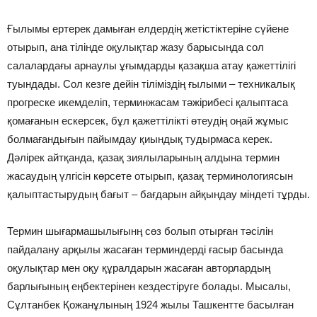
Ғылымы ертерек дамыған елдердің жетістіктеріне сүйене
отырып, ана тілінде оқулықтар жазу барысында сол
салалардағы арнаулы ұғымдарды қазақша атау қажеттілігі
туындады. Сол кезге дейін тіліміздің ғылыми – техникалық
прогреске икемделіп, терминжасам тәжірибесі қалыптаса
қомағанын ескерсек, бұл қажеттілікті өтеудің оңай жұмыс
болмағандығын пайымдау қиындық тудырмаса керек.
Дәлірек айтқанда, қазақ зиялыларының алдына термин
жасаудың үлгісін көрсете отырып, қазақ терминологиясын
қалыптастырудың бағыт – бағдарын айқындау міндеті тұрды.
Термин шығармашылығынң сөз болып отырған тәсілін
пайдалану арқылы жасаған терминдерді ғасыр басында
оқулықтар мен оқу құралдарын жасаған авторлардың
барлығының еңбектерінен кездестіруге болады. Мысалы,
Сұлтанбек Қожанұлының 1924 жылы Ташкентте басылған