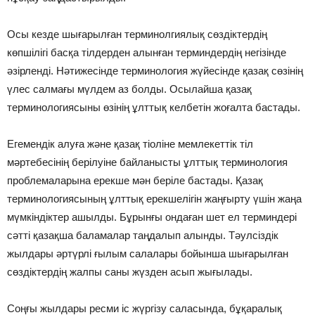
Осы кезде шығарылған терминолгиялық сөздіктердің
көпшілігі басқа тілдерден алынған терминдердің негізінде
әзірленді. Нәтижесінде терминология жүйесінде қазақ сөзінің
үлес салмағы мүлдем аз болды. Осылайша қазақ
терминологиясыны өзінің ұлттық келбетін жоғалта бастады.
Егемендік алуға және қазақ тіоліне мемлекеттік тіл
мәртебесінің берілуіне байланысты ұлттық терминология
проблемаларына ерекше мән беріле бастады. Қазақ
терминологиясының ұлттық ерекшелігін жаңғырту үшін жаңа
мүмкіндіктер ашылды. Бұрынғы ондаған шет ел терминдері
сәтті қазақша баламалар таңдалып алынды. Тәулсіздік
жылдары әртүрлі ғылым салалары бойынша шығарылған
сөздіктердің жалпы саны жүзден асып жығылады.
Соңғы жылдары ресми іс жүргізу саласында, бұқаралық