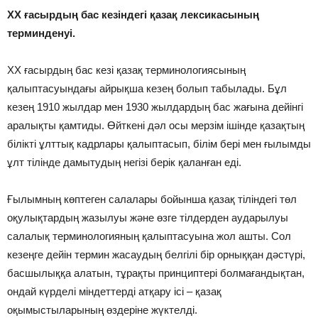
ХХ ғасырдың бас кезіндегі қазақ лексикасының
терминденуі.
ХХ ғасырдың бас кезі қазақ терминологиясының
қалыптасуындағы айрықша кезең болып табылады. Бұл
кезең 1910 жылдар мен 1930 жылдардың бас жағына дейінгі
аралықты қамтиды. Өйткені дәл осы мерзім ішінде қазақтың
білікті ұлттық кадрлары қалыптасып, білім бері мен ғылымды
ұлт тілінде дамытудың негізі берік қаланған еді.
Ғылымның көптеген салалары бойынша қазақ тіліндегі төл
оқулықтардың жазылуы және өзге тілдерден аударылуы
салалық терминологияның қалыптасуына жол ашты. Сол
кезеңге дейін термин жасаудың белгілі бір орныққан дәстүрі,
басшылыққа алатын, тұрақты принциптері болмағандықтан,
ондай күрделі міндеттерді атқару ісі – қазақ
оқымыстыларының өздеріне жүктелді.