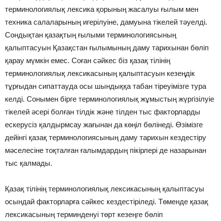
терминологиялық лексика қорының жасалуы ғылым мен
техника салаларының игерілуіне, дамуына тікелей тәуелді.
Сондықтан қазақтың ғылыми терминологиясының
қалыптасуын Қазақстан ғылымының даму тарихынан бөліп
қарау мүмкін емес. Соған сәйкес біз қазақ тілінің
терминологиялық лексикасының қалыптасуын кезеңдік
тұрғыдан сипаттауда осы шындыққа табан тіреуімізге тура
келді. Сонымен бірге терминологиялық жұмыстың жүргізілуіе
тікелей әсері болған тілдік және тілден тыс факторларды
ескерусіз қалдырмсау жағынан да көңіл бөлінеді. Өзімізге
дейінгі қазақ терминологиясының даму тарихын кездестіру
мәселесіне тоқталған ғалымдардың пікірлері де назарынан
тыс қалмады.
Қазақ тілінің терминологиялық лексикасының қалыптасуы
осындай факторларға сәйкес кездестіріледі. Төменде қазақ
лексикасының терминденуі төрт кезеңге бөліп