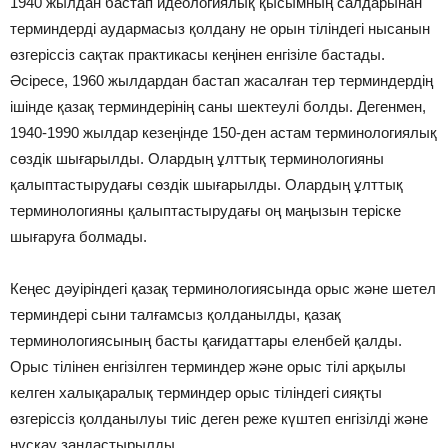
1940 жылдан бастап идеологиялық қысымның салдарынан
терминдерді аудармасыз қолдану не орын тіліндегі нысанын
өзгеріссіз сақтак практикасы кеңінен енгізіле бастады.
Әсіресе, 1960 жылдардан бастап жасалған тер терминдердің
ішінде қазақ терминдерінің саны шектеулі болды. Дегенмен,
1940-1990 жылдар кезеңінде 150-ден астам терминологиялық
сөздік шығарылды. Олардың ұлттық терминологияны
қалыптастырудағы сөздік шығарылды. Олардың ұлттық
терминологияны қалыптастырудағы оң маңызын теріске
шығаруға болмады.
Кеңес дәуіріндегі қазақ терминологиясында орыс және шетел
терминдері сыни талғамсыз қолданылды, қазақ
терминологиясының басты қағидаттары еленбей қалды.
Орыс тілінен енгізілген терминдер және орыс тілі арқылы
келген халықаралық терминдер орыс тіліндегі сияқты
өзгеріссіз қолданылуы тиіс деген реже күштеп енгізілді және
нұсқау заңдастырылды.