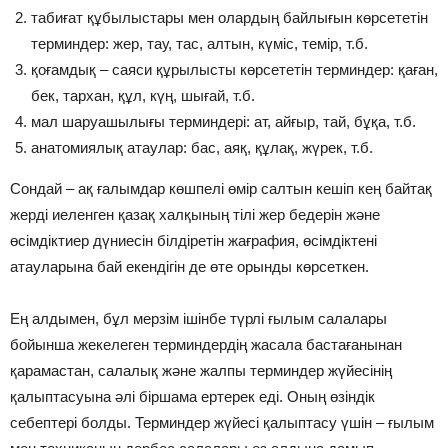
табиғат құбылыстары мен олардың байлығын көрсететін
терминдер: жер, тау, тас, алтын, күміс, темір, т.б.
қоғамдық – саяси құрылысты көрсететін терминдер: қаған,
бек, тархан, құл, күң, шығай, т.б.
мал шаруашылығы терминдері: ат, айғыр, тай, бұқа, т.б.
анатомиялық атаулар: бас, аяқ, құлақ, жүрек, т.б.
Сондай – ақ ғалымдар көшпелі өмір салтын кешіп кең байтақ
жерді иеленген қазақ халқының тілі жер бедерін және
өсімдіктиер дүниесін білдіретін жағрафия, өсімдіктені
атауларына бай екендігін де өте орынды көрсеткен.
Ең алдымен, бұл мерзім ішінбе түрлі ғылым салалары
бойынша жекелеген терминдердің жасала бастағанынан
қарамастан, салалық және жалпы терминдер жүйесінің
қалыптасуына әлі біршама ертерек еді. Оның өзіндік
себептері болды. Терминдер жүйесі қалыптасу үшін – ғылым