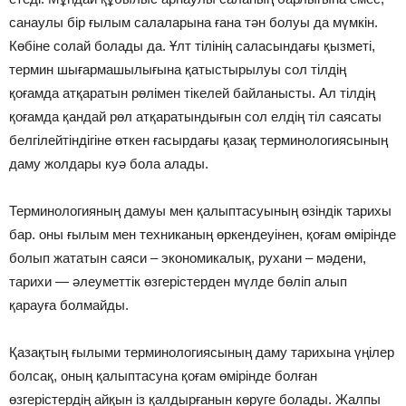
санаулы бір ғылым салаларына ғана тән болуы да мүмкін.
Көбіне солай болады да. Ұлт тілінің саласындағы қызметі,
термин шығармашылығына қатыстырылуы сол тілдің
қоғамда атқаратын рөлімен тікелей байланысты. Ал тілдің
қоғамда қандай рөл атқаратындығын сол елдің тіл саясаты
белгілейтіндігіне өткен ғасырдағы қазақ терминологиясының
даму жолдары куә бола алады.
Терминологияның дамуы мен қалыптасуының өзіндік тарихы
бар. оны ғылым мен техниканың өркендеуінен, қоғам өмірінде
болып жататын саяси – экономикалық, рухани – мәдени,
тарихи — әлеуметтік өзгерістерден мүлде бөліп алып
қарауға болмайды.
Қазақтың ғылыми терминологиясының даму тарихына үңілер
болсақ, оның қалыптасуна қоғам өмірінде болған
өзгерістердің айқын із қалдырғанын көруге болады. Жалпы