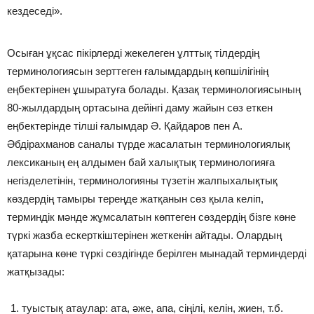
кездеседі».
Осыған ұқсас пікірлерді жекелеген ұлттық тілдердің
терминологиясын зерттеген ғалымдардың көпшілігінің
еңбектерінен ұшыратуға болады. Қазақ терминологиясының
80-жылдардың ортасына дейінгі даму жайын сөз еткен
еңбектерінде тілші ғалымдар Ә. Қайдаров пен А.
Әбдірахманов саналы түрде жасалатын терминологиялық
лексиканың ең алдымен бай халықтық терминологияға
негізделетінін, терминологияны түзетін жалпыхалықтық
көздердің тамыры тереңде жатқанын сөз қыла келіп,
терминдік мәнде жұмсалатын көптеген сөздердің бізге көне
түркі жазба ескерткіштерінен жеткенін айтады. Олардың
қатарына көне түркі сөздігінде берілген мынадай терминдерді
жатқызады:
туыстық атаулар: ата, әже, апа, сіңілі, келін, жиен, т.б.