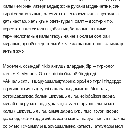
халық өмірінің материалдық және рухани мәдениетінің сан
түрлі салаларының, әлеуметтік – экономикалық, қоғамдық
қатынастар, халықтың әдет- ғұрып, салт – дәстүрін т.б.
көрсететін лексикалық қабаттың болғанын, ғылыми
терминологияның қалыптасуына негіз болған сол бай
мұраның арнайы зерттелмей келе жатқанын тілші ғалымдар
айтып жүр.
Мәселен, осындай пікір айтушыдлардың бірі – түрколог
ғалым К. Мұсаев. Ол өз пікірін былай білдіреді:
«Айналысатын шаруашылықтарына орай әр түрлі тілдерде
терминологияның түрлі салалары дамыған. Мысалы,
эстондардарда балық шаруашылығы, әзірбайжандарда
мұнай өндіру мен өңдеу, қазақта мал шаруашылығы мен
халық шаруашылығы, армяндарда құрылыс, грузиндерде
қолөнер, өзбектерде жібек және мақта шаруашылығы, бақша
өсіру мен суармалы шаруашылыққа қатысты атаулары мол