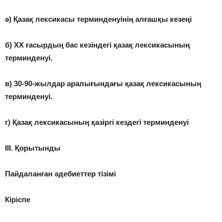
ә) Қазақ лексикасы терминденуінің алғашқы кезеңі
б) ХХ ғасырдың бас кезіндегі қазақ лексикасының
терминденуі.
в) 30-90-жылдар аралығындағы қазақ лексикасының
терминденуі.
г) Қазақ лексикасының қазіргі кездегі терминденуі
ІІІ. Қорытынды
Пайдаланған әдебиеттер тізімі
Кіріспе