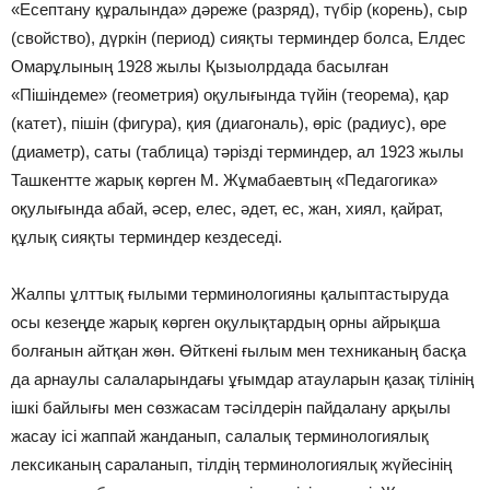
«Есептану құралында» дәреже (разряд), түбір (корень), сыр
(свойство), дүркін (период) сияқты терминдер болса, Елдес
Омарұлының 1928 жылы Қызыолрдада басылған
«Пішіндеме» (геометрия) оқулығында түйін (теорема), қар
(катет), пішін (фигура), қия (диагональ), өріс (радиус), өре
(диаметр), саты (таблица) тәрізді терминдер, ал 1923 жылы
Ташкентте жарық көрген М. Жұмабаевтың «Педагогика»
оқулығында абай, әсер, елес, әдет, ес, жан, хиял, қайрат,
құлық сияқты терминдер кездеседі.
Жалпы ұлттық ғылыми терминологияны қалыптастыруда
осы кезеңде жарық көрген оқулықтардың орны айрықша
болғанын айтқан жөн. Өйткені ғылым мен техниканың басқа
да арнаулы салаларындағы ұғымдар атауларын қазақ тілінің
ішкі байлығы мен сөзжасам тәсілдерін пайдалану арқылы
жасау ісі жаппай жанданып, салалық терминологиялық
лексиканың сараланып, тілдің терминологиялық жүйесінің