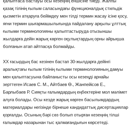
қалыптаса бастауы осы кезеңнің еншісіне тиеді. Жалпы
қазақ тілінің ғылым саласындағы функционалдық стильдік
қызметін атқаруға бейімдеу мен тілді термин жасау ісіне қосу,
яғни термин шығармашылығында пайдалану арқылы ұлттық
ғылыми терминологияны қалыптастыруда отызыншы
жылдарға дейін жарық көрген оқулықтардың орны айрықша
болғанын атап айтпасқа болмайды.
ХХ ғасырдың бас кезінен бастап 30-жылдарға дейінгі
аралықтағы ғылым тілінің ғылыми терминологияның дамуы
мен қалыптасуына байланысты осы кезеңді арнайы
зерттеген Исаев С. М., Айтбаев Ө., Жанпейісов Е.,
Барлыбаев Р. Сияқты ғалымдардың еңбектеріне мол мәлімет
алуға болады. Осы кезде жарық көрген басылымдардың
материалдары негізінде бірнеше кандидаттық дисертациялар
қорғалды. Осының бәрі сөз болып отырған кезеңнің тілші
ғалымдар назарынан тыс қалмағандығын көрсетеді.