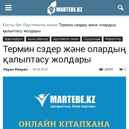
Басты бет
Әдістемелік көмек
Термин сөздер және олардың
қалыптасу жолдары
Мұғалімдерге
Ашық сабақтар
Әдістемелік көмек
Оқушыларға
Рефераттар
Термин сөздер және олардың
қалыптасу жолдары
Рауан Ризуан
-
18.09.2019
24741
0