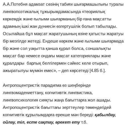
А.А.Потебня адамзат сөзінің табиғи шығармашылығы туралы
лингвопоэтикалық тұжырымдамасында «теориялық
көркемдік және ғылыми шығарманың бір ғана мақсатты
адамның ішкі жан дүниесін өзгертушілік болып табылады.
Осылайша бұл мақсат жаратушының өзіне қатысты жаратуы
бір мезгілде жетеді. Ендеше көркем және ғылыми шығармада
бір және сол уақытта қанша құрал болса, соншалықты
мақсат бар немесе ондағы мақсат категориялары және
құралдары барлық белгілермен сәйкес келе отырып,
ажыратылуы мүмкін емес», – деп көрсетеді [4.85 б.].
Антропоцентристік парадигма өз шеңберінде
лингвомәдениеттану, когнитивтік лингвистика,
лингвопсихология сияқты жаңа бағыттарға жол ашады.
Антропоцентристік бағыттағы зерттеулер төмендегідей
когнитивтік құрылымдарға ерекше мән береді:
қабылдау,
ойлау, тіл, есте сақтау, әрекет ету
т.б.