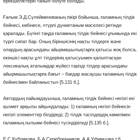
ерекшеліктерін танып–білуге болады.
Ғалым Э.Д.Сүлейменованың пікірі бойынша, ғаламның тілдік
бейнесі, көбінесе, «түрлі дүниетаным мәселесі ретінде
қаралады. Бүгінгі таңда ғаламның тілдік бейнесі ұғымында екі
түрлі сипат бар. Оның біріншісінің нақты тілдерге және
олардың арасындағы айырмашылықтарға қатысы жоқ болса,
екіншісі нақты ұлт тілдерінің қатысуымен қалыптасқан
лексикалық аталымдар жүйесі тәрізді тілдер арасындағы
айырмашылықтарға бағыт – бағдар жасаушы ғаламның тілдік
бейнесімен байланысты» [5.131 б.].
Автордың пайымдауынша, ғаламның тілдік бейнесі негізгі екі
қызмет арқылы айқындалады: 1) ғаламның негізгі бейнесін
негізгі элементтер білдіреді; 2) тілдік тәсілдердің көмегімен
ғаламның ғылыми бейнесі түсіндіріледі [5.135 б.].
Е.С.Кубрякова, Б.А.Серебренников, А.А.Уфимцова т.б.