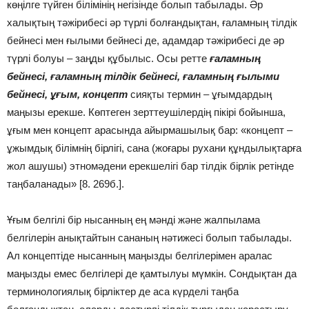
көңілге түйген білімінің негізінде болып табылады. Әр
халықтың тәжірибесі әр түрлі болғандықтан, ғаламның тілдік
бейнесі мен ғылыми бейнесі де, адамдар тәжірибесі де әр
түрлі болуы – заңды құбылыс. Осы ретте
ғаламның
бейнесі,
ғаламның тілдік бейнесі,
ғаламның ғылыми
бейнесі, ұғым, концепт
сияқты термин – ұғымдардың
маңызы ерекше. Көптеген зерттеушілердің пікірі бойынша,
ұғым мен концепт арасында айырмашылық бар: «концепт –
ұжымдық білімнің бірлігі, сана (жоғары рухани құндылықтарға
жол ашушы) этномәдени ерекшелігі бар тілдік бірлік ретінде
таңбаланады» [8. 269б.].
Ұғым белгілі бір нысанның ең мәнді және жалпылама
белгілерін анықтайтын сананың нәтижесі болып табылады.
Ал концептіде нысанның маңызды белгілерімен аралас
маңызды емес белгілері де қамтылуы мүмкін. Сондықтан да
терминологиялық бірліктер де аса күрделі таңба