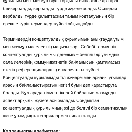
құрылым мен мазмұн бірлігі арқылы ойша және әр түрлі
бейвербалды, вербалды түрде жүзеге асады. Осындай
вербалды түрде қалыптасқан таным кодталуының бір
ерекше түрін терминдер жүйесі айқындайды.
Терминдердің концептуалдық құрылымын анықтауда ұғым
мен мазмұн мәселесінің маңызы зор. Себебі терминнің
концептуалды құрылымы дегеніміз – белгілі бір ұғымдық
сала иелерінің коммуникативтік байланысын қамтамасыз
ететін референциялардың инвариянтты жүйесі.
Концептуалды құрылымды тіл жүйереі мен арнайы ұғымдар
арасын байланыстыратын негізгі буын деп қарастыруға
болады. Бұл арада тілмен тікелей байланыс мазмұнды
аспект арқылы жүзеге асырылады. Сондықтан
концептуалдық құрылымның өзі де белгілі бір семантикалық
және ұғымдық категориялармен сипатталады.
Қолданылған әдебиеттер: