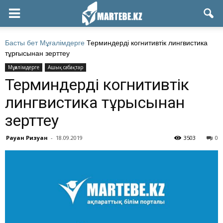
Басты бет
Мұғалімдерге
Терминдерді когнитивтік лингвистика
тұрғысынан зерттеу
Мұғалімдерге
Ашық сабақтар
Терминдерді когнитивтік
лингвистика тұрғысынан
зерттеу
Рауан Ризуан
-
18.09.2019
3503
0