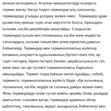
өзгеше категориясы. Аталған ерекшеліктерді ескерусіз
термин жасау, басқа тілден терминдер алу, калькалау,
терминдерді ұтымды қолдану мүмкін емес. Терминдер адам
қызметінің ерекше түрін атап көрсететін болса, біріншіден,
ғылыми, кәсіби деңгейлерін анықтайды. Сондықтан
терминдер ғылым мен техниканың, кәсіби және өндірістік
салалардың, ғылыми таным мен әлем көрінісінің дамуын
бейнелейді. Терминдер мен терминологиялық жүйелер
қоғамның әлеуметтік құрылымының біртекті еместігін, әр
түрлі топтарға, бірлестіктерге бөлініп, әрқайсысының өз тілі,
өзіне ғана тән әрі түсінікті терминологиясы барлығын
айқындайды. Термин тілдің ерекше негізін құрайды, себебі,
терминсіз, терминологиялық жүйесіз бірде –бір ғылымның,
техникалық, кәсіби, өндірістік саланың дамуы мүмкін емес.
Яғни, терминдерде әлем түснігі жайлы арнайы білім, ұғымдар
қамтылған, сонымен қатар, терминдер адамның ойлау
қабілетінің, танымының, ақиқат шындықтың бейнеленуі мен