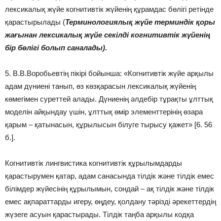
лексикалық жүйе когнитивтік жүйенің құрамдас бөлігі ретінде
қарастырылады (
Терминологиялық жүйе терминдік қоры
жағынан лексикалық жүйе секілді когнитивтік жүйенің
бір бөлігі болып саналады).
5. В.В.Воробьевтің пікірі бойынша: «Когнитивтік жүйе арқылы
адам дүниені танып, өз көзқарасын лексикалық жүйенің
көмегімен суреттей алады. Дүниенің әлдебір тұрақты ұлттық
моделін айқындау үшін, ұлттық өмір элементтерінің өзара
қарым – қатынасын, құрылысын білуге тырысу қажет» [6. 56
б.].
Когнитивтік лингвистика когнитивтік құрылымдарды
қарастырумен қатар, адам санасында тілдік және тілдік емес
білімдер жүйесінің құрылымын, сондай – ақ тілдік және тілдік
емес ақпараттарды игеру, өңдеу, қолдану тәрізді әрекеттердің
жүзеге асуын қарастырады. Тілдік таңба арқылы кодқа