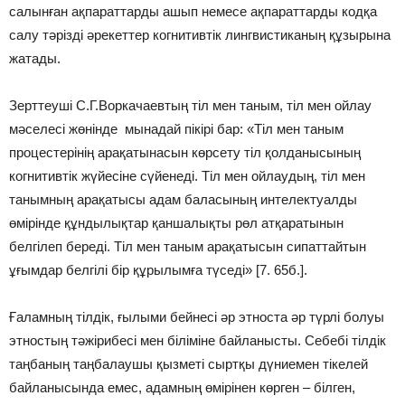
салынған ақпараттарды ашып немесе ақпараттарды кодқа
салу тәрізді әрекеттер когнитивтік лингвистиканың құзырына
жатады.
Зерттеуші С.Г.Воркачаевтың тіл мен таным, тіл мен ойлау
мәселесі жөнінде мынадай пікірі бар: «Тіл мен таным
процестерінің арақатынасын көрсету тіл қолданысының
когнитивтік жүйесіне сүйенеді. Тіл мен ойлаудың, тіл мен
танымның арақатысы адам баласының интелектуалды
өмірінде құндылықтар қаншалықты рөл атқаратынын
белгілеп береді. Тіл мен таным арақатысын сипаттайтын
ұғымдар белгілі бір құрылымға түседі» [7. 65б.].
Ғаламның тілдік, ғылыми бейнесі әр этноста әр түрлі болуы
этностың тәжірибесі мен біліміне байланысты. Себебі тілдік
таңбаның таңбалаушы қызметі сыртқы дүниемен тікелей
байланысында емес, адамның өмірінен көрген – білген,