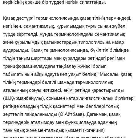
көрінісінің ерекше бір түрдегі негізін сипаттайды.
Қазақ дәстүрлі терминологиясында қазақ тілінің терминдері,
негізінен, семантикалық, құрылымдық тұрғысынан жүйелі
түрде зерттелді, мұнда терминологиядағы семантикалық
және құрылымдық қатынастардың типологиясына назар
аударылды. Қазақ те,рминологиясында, бүкіл тіл білімінде
тілдің таным шарттары мен құралдары ретіндегі рөлі мен
транцформациялаудағы таңбалау жүйесі болып
табылатынын айқындауға көп уақыт бөлінді, Мысалы, қазақ
тілінің терминдері белгілі шамада терминологиялық
аталымның соңғы нәтижесі, өнімі ретінде қарастырылды
(Ш.Құрманбайұлы), сонымен қатар лингвистикалық бірліктері
ретінде олардың тілдік қасиеттері мен белгілері толық
зерттеліп пайдаланылды (Ө.Айтбаев). Дегенмен, қазақ
терминдерін аталымдау мен функциялауда адамның
танымдық және ментальдық қызметі (когниция)