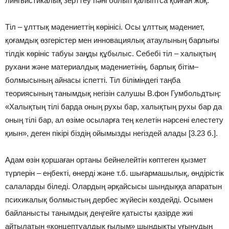
лингвистикалық зерттеу пәні болып қалыптса қойған жоқ.
Тіл – ұлттық мәдениеттің көрінісі. Осы ұлттық мәдениет,
қоғамдық өзгерістер мен инновациялық атаулының барлығы
тілдік көрініс табуы заңды құбылыс. Себебі тіл – халықтың
рухани және материалдық мәдениетінің, барлық бітім–
болмысының айнасы іспетті. Тіл біліміндегі таңба
теориясының танымдық негізін салушы В.фон Гумбольдтың:
«Халықтың тілі барда оның рухы бар, халықтың рухы бар да
оның тілі бар, ал өзіме осыларға тең келетін нәрсені елестету
қиын», деген пікірі біздің ойымызды негіздей алады [3.23 б.].
Адам өзін қоршаған ортаны бейнелейтін көптеген қызмет
түрлерін – еңбекті, өнерді және т.б. шығармашылық, өндірістік
салаларды біледі. Олардың әрқайсысы шындыққа апаратын
психикалық болмыстың дербес жүйесін көздейді. Осымен
байланысты танымдық деңгейге қатысты қазірде жиі
айтылатын «концептуалдық ғылым» шындықты ұғынудың