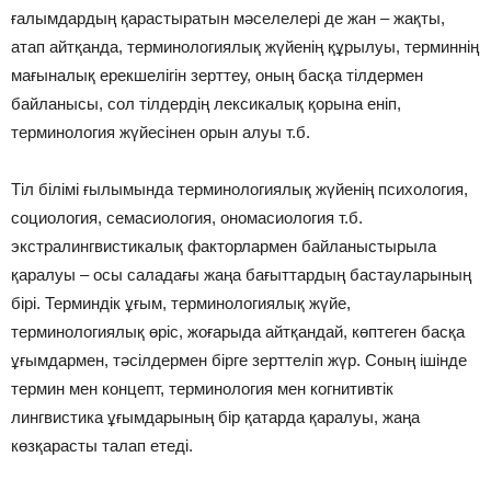
ғалымдардың қарастыратын мәселелері де жан – жақты,
атап айтқанда, терминологиялық жүйенің құрылуы, терминнің
мағыналық ерекшелігін зерттеу, оның басқа тілдермен
байланысы, сол тілдердің лексикалық қорына еніп,
терминология жүйесінен орын алуы т.б.
Тіл білімі ғылымында терминологиялық жүйенің психология,
социология, семасиология, ономасиология т.б.
экстралингвистикалық факторлармен байланыстырыла
қаралуы – осы саладағы жаңа бағыттардың бастауларының
бірі. Терминдік ұғым, терминологиялық жүйе,
терминологиялық өріс, жоғарыда айтқандай, көптеген басқа
ұғымдармен, тәсілдермен бірге зерттеліп жүр. Соның ішінде
термин мен концепт, терминология мен когнитивтік
лингвистика ұғымдарының бір қатарда қаралуы, жаңа
көзқарасты талап етеді.