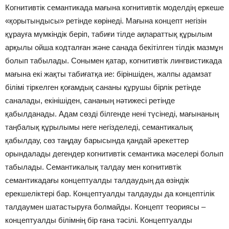
Когнитивтік семантикада мағына когнитивтік моделдің еркеше
«қорытындысы» ретінде көрінеді. Мағына концепт негізін
құрауға мүмкіндік беріп, табиғи тілде ақпараттық құрылым
арқылы ойша кодталған және санада бекітілген тілдік мазмұн
болып табылады. Сонымен қатар, когнитивтік лингвистикада
мағына екі жақты табиғатқа ие: біріншіден, жалпы адамзат
білімі тіркелген қоғамдық сананы құрушы бірлік ретінде
саналады, екінішіден, сананың нәтижесі ретінде
қабылданады. Адам сөзді білгенде нені түсінеді, мағынаның
таңбалық құрылымы неге негізделеді, семантикалық
қабылдау, сөз таңдау барысында қандай әрекеттер
орындалады дегендер когнитивтік семантика мәселері болып
табылады. Семантикалық талдау мен когнитивтік
семантикадағы концептуалды талдаудың да өзіндік
ерекшеліктері бар. Концептуалды талдауды да концептілік
талдаумен шатастыруға болмайды. Концепт теориясы –
концептуалды білімнің бір ғана тәсілі. Концептуалды