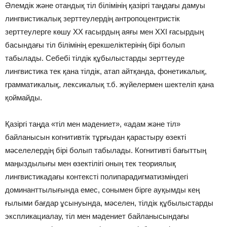
Әлемдік және отандық тіл білімінің қазіргі таңдағы дамуы
лингвистикалық зерттеулердің антропоцентристік
зерттеулерге көшу ХХ ғасырдың аяғы мен ХХІ ғасырдың
басындағы тіл білімінің ерекшеліктерінің бірі болып
табылады. Себебі тілдік құбылыстарды зерттеуде
лингвистика тек қана тілдік, атап айтқанда, фонетикалық,
грамматикалық, лексикалық т.б. жүйелермен шектеліп қана
қоймайды.
Қазіргі таңда «тіл мен мәдениет», «адам және тіл»
байланысын когнитивтік тұрғыдан қарастыру өзекті
мәселелердің бірі болып табылады. Когнитивті бағыттың
маңыздылығы мен өзектілігі оның тек теориялық
лингвистикадағы контексті полипарадигматизміндегі
доминанттылығында емес, сонымен бірге ауқымды кең
ғылыми бағдар ұсынуында, мәселен, тілдік құбылыстарды
экспликациалау, тіл мен мәдениет байланысындағы