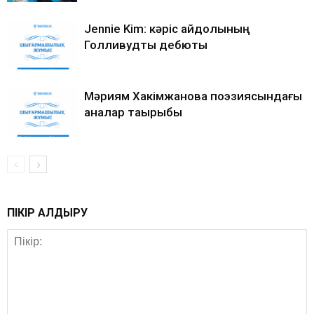
Jennie Kim: кәріс айдолының
Голливудтық дебюты
Мәриям Хакімжанова поэзиясындағы
аналар тақырыбы
ПІКІР ҚАЛДЫРУ