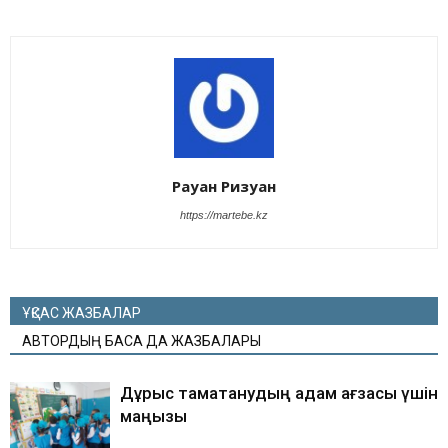
Рауан Ризуан
https://martebe.kz
ҰҚСАС ЖАЗБАЛАР
АВТОРДЫҢ БАСҚА ДА ЖАЗБАЛАРЫ
Дұрыс тамақтанудың адам ағзасы үшін
маңызы