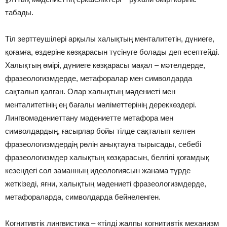
табады.
Тіл зерттеушілері арқылы халықтың менталитетін, дүниеге,
қоғамға, өздеріне көзқарасын түсінуге болады деп есептейді.
Халықтың өмірі, дүниеге көзқарасы мақал – мәтелдерде,
фразеологизмдерде, метафоралар мен символдарда
сақталып қалған. Олар халықтың мәдениеті мен
менталитетінің ең бағалы мәліметтерінің дереккөздері.
Лингвомәдениеттану мәдениетте метафора мен
символдардың, ғасырлар бойы тілде сақталып келген
фразеологизмдердің рөлін анықтауға тырысады, себебі
фразеологизмдер халықтың көзқарасын, белгілі қоғамдық
кезеңдегі сол заманның идеологиясын жанама түрде
жеткізеді, яғни, халықтың мәдениеті фразеологизмдерде,
метафораларда, символдарда бейнеленген.
Когнитивтік лингвистика – «тілді жалпы когнитивтік механизм