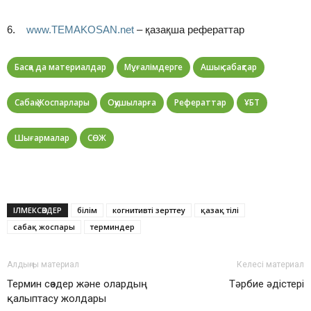
6.
www.TEMAKOSAN.net
– қазақша рефераттар
Басқа да материалдар
Мұғалімдерге
Ашық сабақтар
Сабақ Жоспарлары
Оқушыларға
Рефераттар
ҰБТ
Шығармалар
СӨЖ
ІЛМЕКСӨЗДЕР
білім
когнитивті зерттеу
қазақ тілі
сабақ жоспары
терминдер
Алдыңғы материал
Келесі материал
Термин сөздер және олардың
Тәрбие әдістері
қалыптасу жолдары