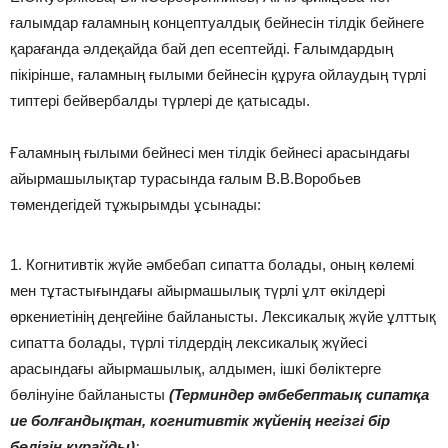
ғалымдар ғаламның концептуалдық бейнесін тілдік бейнеге
қарағанда әлдеқайда бай деп есептейді. Ғалымдардың
пікірінше, ғаламның ғылыми бейнесін құруға ойлаудың түрлі
типтері бейвербалды түрлері де қатысады.
Ғаламның ғылыми бейнесі мен тілдік бейнесі арасындағы
айырмашылықтар турасында ғалым В.В.Воробьев
төмендегідей тұжырымды ұсынады:
1. Когнитивтік жүйе әмбебап сипатта болады, оның көлемі
мен тұтастығындағы айырмашылық түрлі ұлт өкілдері
өркениетінің деңгейіне байланысты. Лексикалық жүйе ұлттық
сипатта болады, түрлі тілдердің лексикалық жүйесі
арасындағы айырмашылық, алдымен, ішкі бөліктерге
бөлінуіне байланысты
(Терминдер әмбебептаық сипатқа
ие болғандықтан, когнитивтік жүйенің негізгі бір
бөлігін құрайды)
;