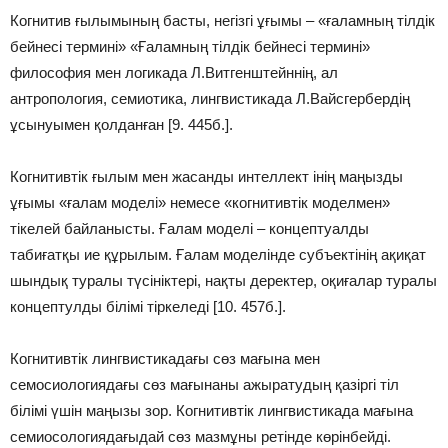
Когнитив ғылымының басты, негізгі ұғымы – «ғаламның тілдік
бейнесі термині» «Ғаламның тілдік бейнесі термині»
философия мен логикада Л.Витгенштейннің, ал
антропология, семиотика, лингвистикада Л.Вайсгербердің
ұсынуымен қолданған [9. 445б.].
Когнитивтік ғылым мен жасанды интеллект інің маңызды
ұғымы «ғалам моделі» немесе «когнитивтік моделмен»
тікелей байланысты. Ғалам моделі – концептуалды
табиғатқы ие құрылым. Ғалам моделінде субъектінің ақиқат
шындық туралы түсініктері, нақты деректер, оқиғалар туралы
концептулды білімі тіркеледі [10. 457б.].
Когнитивтік лингвистикадағы сөз мағына мен
семосиологиядағы сөз мағынаны ажыратудың қазіргі тіл
білімі үшін маңызы зор. Когнитивтік лингвистикада мағына
семиосологиядағыдай сөз мазмұны ретінде көрінбейді.