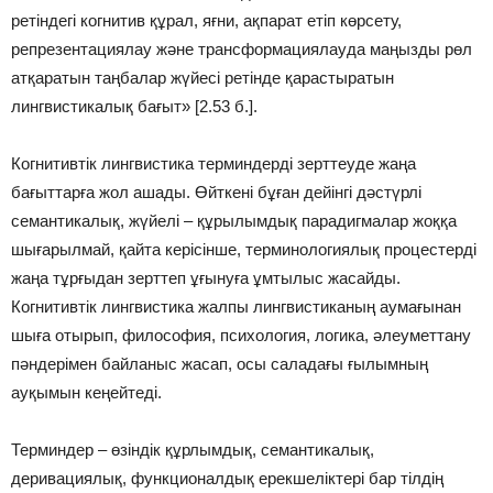
ретіндегі когнитив құрал, яғни, ақпарат етіп көрсету,
репрезентациялау және трансформациялауда маңызды рөл
атқаратын таңбалар жүйесі ретінде қарастыратын
лингвистикалық бағыт» [2.53 б.].
Когнитивтік лингвистика терминдерді зерттеуде жаңа
бағыттарға жол ашады. Өйткені бұған дейінгі дәстүрлі
семантикалық, жүйелі – құрылымдық парадигмалар жоққа
шығарылмай, қайта керісінше, терминологиялық процестерді
жаңа тұрғыдан зерттеп ұғынуға ұмтылыс жасайды.
Когнитивтік лингвистика жалпы лингвистиканың аумағынан
шыға отырып, философия, психология, логика, әлеуметтану
пәндерімен байланыс жасап, осы саладағы ғылымның
ауқымын кеңейтеді.
Терминдер – өзіндік құрлымдық, семантикалық,
деривациялық, функционалдық ерекшеліктері бар тілдің