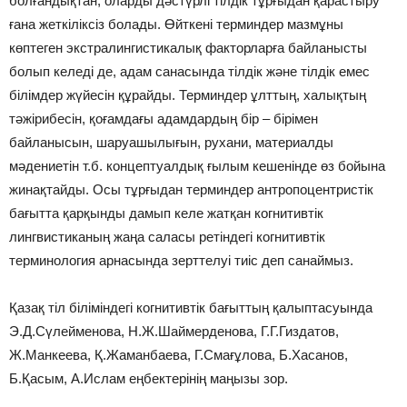
болғандықтан, оларды дәстүрлі тілдік тұрғыдан қарастыру
ғана жеткіліксіз болады. Өйткені терминдер мазмұны
көптеген экстралингистикалық факторларға байланысты
болып келеді де, адам санасында тілдік және тілдік емес
білімдер жүйесін құрайды. Терминдер ұлттың, халықтың
тәжірибесін, қоғамдағы адамдардың бір – бірімен
байланысын, шаруашылығын, рухани, материалды
мәдениетін т.б. концептуалдық ғылым кешенінде өз бойына
жинақтайды. Осы тұрғыдан терминдер антропоцентристік
бағытта қарқынды дамып келе жатқан когнитивтік
лингвистиканың жаңа саласы ретіндегі когнитивтік
терминология арнасында зерттелуі тиіс деп санаймыз.
Қазақ тіл біліміндегі когнитивтік бағыттың қалыптасуында
Э.Д.Сүлейменова, Н.Ж.Шаймерденова, Г.Г.Гиздатов,
Ж.Манкеева, Қ.Жаманбаева, Г.Смағұлова, Б.Хасанов,
Б.Қасым, А.Ислам еңбектерінің маңызы зор.