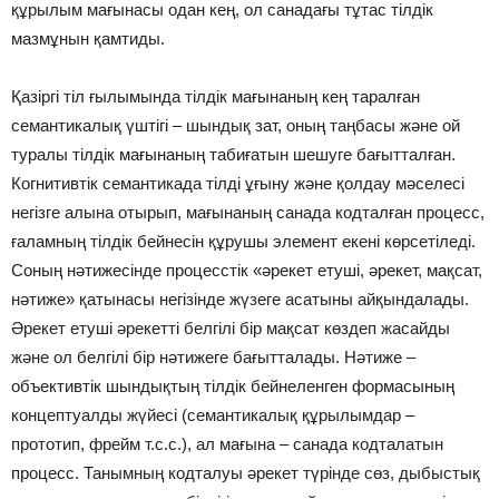
құрылым мағынасы одан кең, ол санадағы тұтас тілдік
мазмұнын қамтиды.
Қазіргі тіл ғылымында тілдік мағынаның кең таралған
семантикалық үштігі – шындық зат, оның таңбасы және ой
туралы тілдік мағынаның табиғатын шешуге бағытталған.
Когнитивтік семантикада тілді ұғыну және қолдау мәселесі
негізге алына отырып, мағынаның санада кодталған процесс,
ғаламның тілдік бейнесін құрушы элемент екені көрсетіледі.
Соның нәтижесінде процесстік «әрекет етуші, әрекет, мақсат,
нәтиже» қатынасы негізінде жүзеге асатыны айқындалады.
Әрекет етуші әрекетті белгілі бір мақсат көздеп жасайды
және ол белгілі бір нәтижеге бағытталады. Нәтиже –
объективтік шындықтың тілдік бейнеленген формасының
концептуалды жүйесі (семантикалық құрылымдар –
прототип, фрейм т.с.с.), ал мағына – санада кодталатын
процесс. Танымның кодталуы әрекет түрінде сөз, дыбыстық