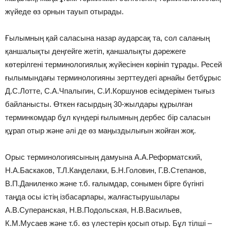
жүйеде өз орнын тауып отырады.
Ғылымның қай саласына назар аударсақ та, сол саланың
қаншалықты деңгейге жетіп, қаншалықты дәрежеге
көтерілгені терминологиялық жүйесінен көрініп тұрады. Ресей
ғылымындағы терминологияны зерттеудегі арнайы бетбұрыс
Д.С.Лотте, С.А.Чпалыгин, С.И.Коршунов есімдерімен тығыз
байланысты. Өткен ғасырдың 30-жылдары құрылған
терминкомдар бұл күндері ғылымның дербес бір саласын
құрап отыр және әлі де өз маңыздылығын жойған жоқ.
Орыс терминологиясының дамуына А.А.Реформатский,
Н.А.Баскаков, Т.Л.Канделаки, Б.Н.Головин, Г.В.Степанов,
В.П.Даниленко және т.б. ғалымдар, сонымен бірге бүгінгі
таңда осы істің ізбасарлары, жалғастырушылары
А.В.Суперанская, Н.В.Подольская, Н.В.Васильев,
К.М.Мусаев және т.б. өз үлестерін қосып отыр. Бұл тілші –