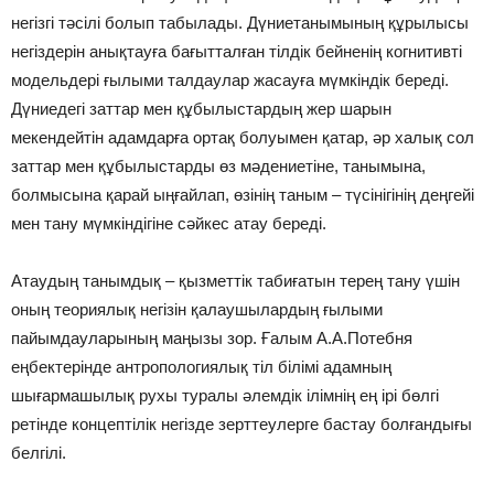
негізгі тәсілі болып табылады. Дүниетанымының құрылысы
негіздерін анықтауға бағытталған тілдік бейненің когнитивті
модельдері ғылыми талдаулар жасауға мүмкіндік береді.
Дүниедегі заттар мен құбылыстардың жер шарын
мекендейтін адамдарға ортақ болуымен қатар, әр халық сол
заттар мен құбылыстарды өз мәдениетіне, танымына,
болмысына қарай ыңғайлап, өзінің таным – түсінігінің деңгейі
мен тану мүмкіндігіне сәйкес атау береді.
Атаудың танымдық – қызметтік табиғатын терең тану үшін
оның теориялық негізін қалаушылардың ғылыми
пайымдауларының маңызы зор. Ғалым А.А.Потебня
еңбектерінде антропологиялық тіл білімі адамның
шығармашылық рухы туралы әлемдік ілімнің ең ірі бөлгі
ретінде концептілік негізде зерттеулерге бастау болғандығы
белгілі.