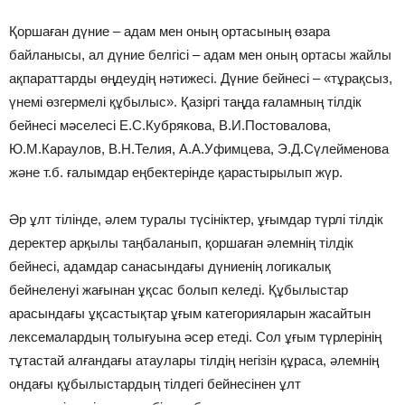
Қоршаған дүние – адам мен оның ортасының өзара
байланысы, ал дүние белгісі – адам мен оның ортасы жайлы
ақпараттарды өңдеудің нәтижесі. Дүние бейнесі – «тұрақсыз,
үнемі өзгермелі құбылыс». Қазіргі таңда ғаламның тілдік
бейнесі мәселесі Е.С.Кубрякова, В.И.Постовалова,
Ю.М.Караулов, В.Н.Телия, А.А.Уфимцева, Э.Д.Сүлейменова
және т.б. ғалымдар еңбектерінде қарастырылып жүр.
Әр ұлт тілінде, әлем туралы түсініктер, ұғымдар түрлі тілдік
деректер арқылы таңбаланып, қоршаған әлемнің тілдік
бейнесі, адамдар санасындағы дүниенің логикалық
бейнеленуі жағынан ұқсас болып келеді. Құбылыстар
арасындағы ұқсастықтар ұғым категорияларын жасайтын
лексемалардың толығуына әсер етеді. Сол ұғым түрлерінің
тұтастай алғандағы атаулары тілдің негізін құраса, әлемнің
ондағы құбылыстардың тілдегі бейнесінен ұлт