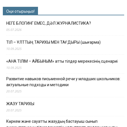
Оқи отырыңыз!
НЕГЕ БЛОГИНГ ЕМЕС, ДӘЛ ЖУРНАЛИСТИКА?
05.07.2026
ТІЛ – ҰЛТТЫҢ ТАРИХЫ МЕН ТАҒДЫРЫ (шығарма)
10.09.2025
«АНА ТІЛІМ – АЙБЫНЫМ» атты тілдер мерекесінің сценариі
10.09.2025
Развитие навыков письменной речи у младших школьников:
актуальные подходы и методики
20.07.2025
ЖАЗУ ТАРИХЫ
20.07.2025
Көркем және сауатты жазудың бастауыш сынып