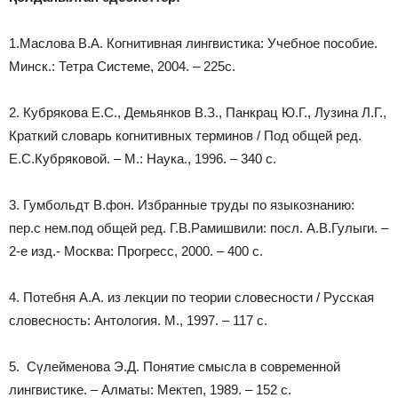
1.Маслова В.А. Когнитивная лингвистика: Учебное пособие.
Минск.: Тетра Системе, 2004. – 225с.
2. Кубрякова Е.С., Демьянков В.З., Панкрац Ю.Г., Лузина Л.Г.,
Краткий словарь когнитивных терминов / Под общей ред.
Е.С.Кубряковой. – М.: Наука., 1996. – 340 с.
3. Гумбольдт В.фон. Избранные труды по языкознанию:
пер.с нем.под общей ред. Г.В.Рамишвили: посл. А.В.Гулыги. –
2-е изд.- Москва: Прогресс, 2000. – 400 с.
4. Потебня А.А. из лекции по теории словесности / Русская
словесность: Антология. М., 1997. – 117 с.
5. Сүлейменова Э.Д. Понятие смысла в современной
лингвистике. – Алматы: Мектеп, 1989. – 152 с.