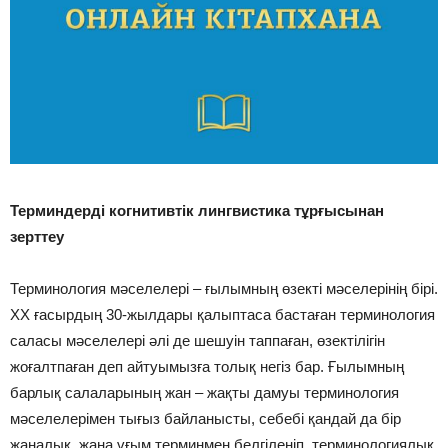
Терминдерді когнитивтік лингвистика тұрғысынан
зерттеу
Терминология мәселелері – ғылымның өзекті мәселерінің бірі.
ХХ ғасырдың 30-жылдары қалыптаса бастаған терминология
саласы мәселелері әлі де шешуін таппаған, өзектілігін
жоғалтпаған деп айтуымызға толық негіз бар. Ғылымның
барлық салаларының жан – жақты дамуы терминология
мәселелерімен тығыз байланысты, себебі қандай да бір
жаңалық, жаңа ұғым терминмен белгіленіп, терминологиялық