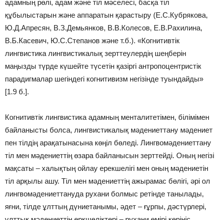
адамның рөлі, адам және тіл мәселесі, басқа тіл
құбылыстарын және аппаратын қарастыру (Е.С.Кубрякова,
Ю.Д.Апресян, В.З.Демьянков, В.В.Колесов, Е.В.Рахилина,
В.Б.Касевич, Ю.С.Степанов және т.б.). «Когнитивтік
лингвистика лингвистикалық зерттеулердің шеңберін
маңызды түрде күшейте түсетін қазіргі антропоцентристік
парадигмалар шегіндегі когнитивизм негізінде туындайды»
[1.9 б.].
Когнитивтік лингвистика адамның менталитетімен, білімімен
байланысты болса, лингвистикалық мәдениеттану мәдениет
пен тілдің арақатынасына көңіл бөледі. Лингвомәдениеттану
тіл мен мәдениеттің өзара байланысын зерттейді. Оның негізі
мақсаты – халықтың ойлау ерекшелігі мен оның мәдениетін
тіл арқылы ашу. Тіл мен мәдениеттің ажырамас бөлігі, әрі ол
лингвомәдениеттануда рухани болмыс ретінде танылады,
яғни, тілде ұлттың дүниетанымы, әдет – ғұрпы, дәстүрлері,
ұлттық мәдениеттің еркшеліктері – рухани өмірі көрініс