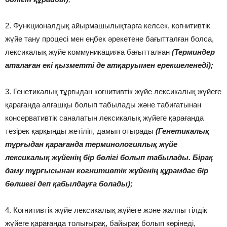
2. Функционалдық айырмашылықтарға келсек, когнитивтік
жүйе тану процесі мен еңбек әрекетене бағытталған болса,
лексикалық жүйе коммуникацияға бағытталған
(Терминдер
аталаған екі қызметті де атқаруымен ерекшеленеді);
3. Генетикалық тұрғыдан когнитивтік жүйе лексикалық жүйеге
қарағанда алғашқы болып табылады және табиғатынан
консервативтік саналатын лексикалық жүйеге қарағанда
тезірек қарқынды жетіліп, дамып отырады
(Генетикалық
тұрғыдан қарағанда терминологиялық жүйе
лексикалық жүйенің бір бөлігі болып табылады. Бірақ
даму тұрғысынан когнитивтік жүйенің құрамдас бір
бөлшегі деп қабылдауға болады);
4. Когнитивтік жүйе лексикалық жүйеге және жалпы тілдік
жүйеге қарағанда толығырақ, байырақ болып көрінеді,