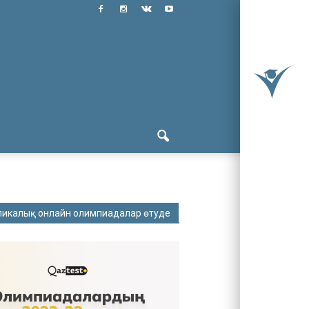
ликалық онлайн олимпиадалар өтуде