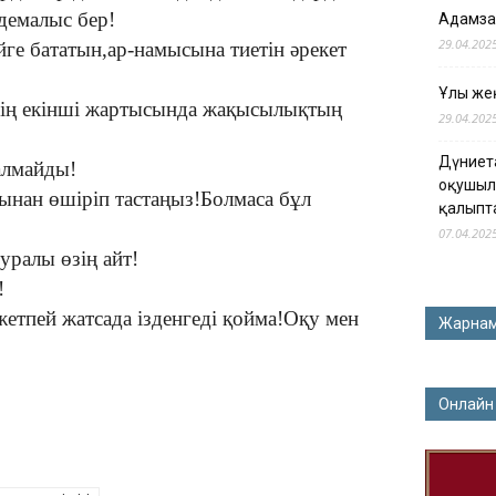
демалыс бер!
Адамза
29.04.202
ге бататын,ар-намысына тиетін әрекет
Ұлы жең
ннің екінші жартысында жақысылықтың
29.04.202
Дүниет
алмайды!
оқушыл
ынан өшіріп тастаңыз!Болмаса бұл
қалыпт
07.04.202
туралы өзің айт!
!
жетпей жатсада ізденгеді қойма!Оқу мен
Жарна
Онлайн