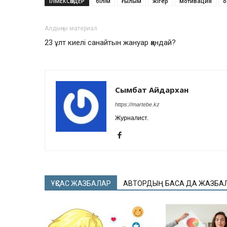
ІЛМЕКСӨЗДЕР
білім
ғылым
жігер
мотивация
о
Алдыңғы материал
23 ұлт киелі санайтын жануар қандай?
Сымбат Айдархан
https://martebe.kz
Журналист.
ҰҚСАС ЖАЗБАЛАР
АВТОРДЫҢ БАСҚА ДА ЖАЗБА