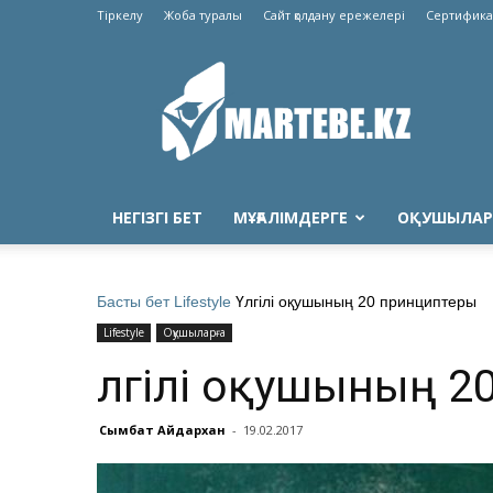
Тіркелу
Жоба туралы
Сайт қолдану ережелері
Сертифика
Martebe.kz
білім
сайты
НЕГІЗГІ БЕТ
МҰҒАЛІМДЕРГЕ
ОҚУШЫЛАР
Басты бет
Lifestyle
Үлгілі оқушының 20 принциптеры
Lifestyle
Оқушыларға
Үлгілі оқушының 
Сымбат Айдархан
-
19.02.2017