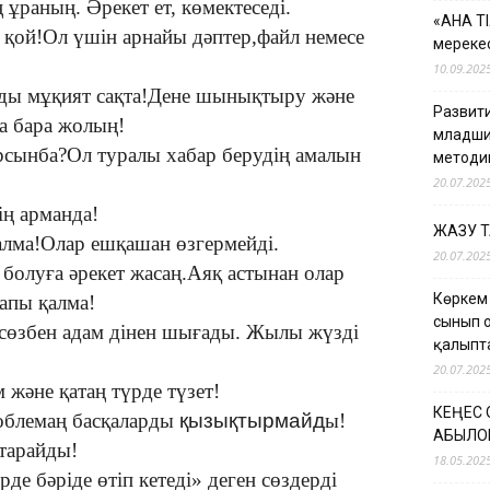
 ұраның. Әрекет ет, көмектеседі.
«АНА Т
 қой!Ол үшін арнайы дәптер,файл немесе
мерекес
10.09.202
ды мұқият сақта!Дене шынықтыру және
Развити
қа бара жолың!
младши
рсынба?Ол туралы хабар берудің амалын
методи
20.07.202
ің арманда!
ЖАЗУ 
ралма!Олар ешқашан өзгермейді.
20.07.202
болуға әрекет жасаң.Аяқ астынан олар
Көркем
Қапы қалма!
сынып 
сөзбен адам дінен шығады. Жылы жүзді
қалыпт
20.07.202
 және қатаң түрде түзет!
КЕҢЕС
роблемаң басқаларды
қызықтырмайд
ы!
ҚАБЫЛО
тарайды!
18.05.202
де бәріде өтіп кетеді» деген сөздерді