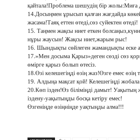
қайтала!Проблема шешудің бір жолы:Миға 
14.Досыңмен ұрысып қалған жағдайда көкей
жасама!Таяқ еттен өтеді,сөз суйектен өтеді!
15. Таңмен жақсы ниет еткен болсаңыз,кү
нұры жаусын! Жақсы ниет,жарым рыс!
16. Шындықты сөйлеген жамандықты еске 
17.»Мен досыма Қарыз»деген сөзді сөз қор
өмірге қарыз болып өтесіз.
18.Өзі келешегіңді өзің жаз!Өзге емес өзің 
19. Алдыңа мақсат қой! Келешегіңді жобала
20.Көп ізден!Өз біліміңді дамыт! Уақытың 
іздену-уақытыңды босқа кетіру емес!
Өзгеніңде өзіңніңде уақтыңды алма!!!