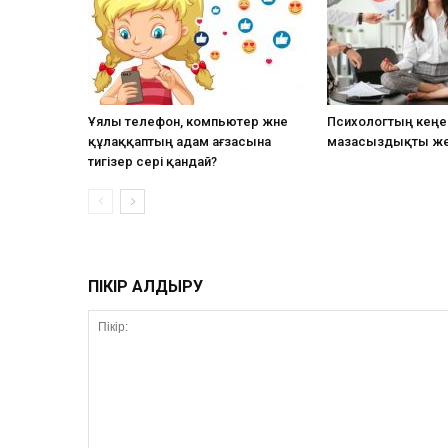
Ұялы телефон, компьютер және
Психологтың кеңес
құлаққаптың адам ағзасына
мазасыздықты ж
тигізер әсері қандай?
ПІКІР ҚАЛДЫРУ