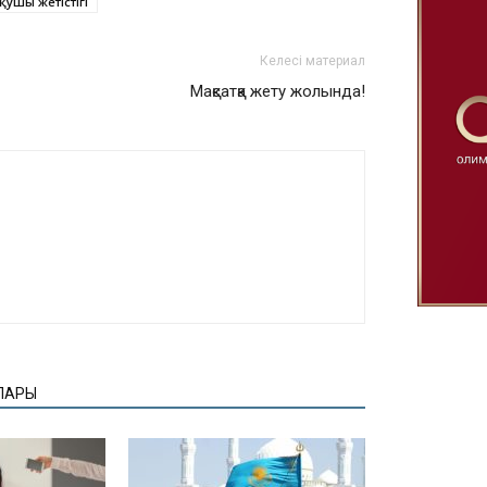
қушы жетістігі
Келесі материал
Мақсатқа жету жолында!
ЛАРЫ