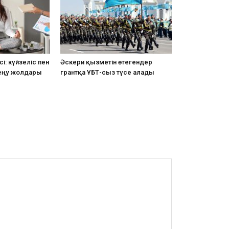
і: күйзеліс пен
Әскери қызметін өтегендер
еңу жолдары
грантқа ҰБТ-сыз түсе алады