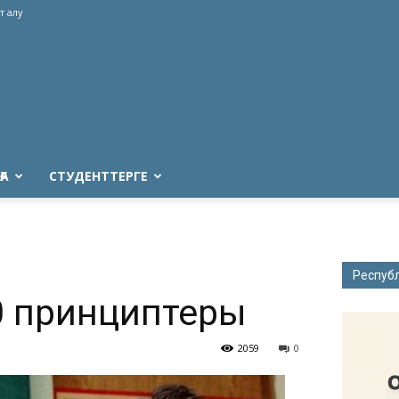
т алу
ҒА
СТУДЕНТТЕРГЕ
Респуб
20 принциптеры
2059
0