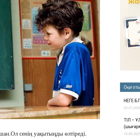
Оқи от
НЕГЕ Б
05.07.202
ТІЛ – 
(шығар
ан.Ол сенің уақытыңды өлтіреді.
10.09.202