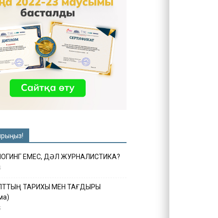
ырыңыз!
ЛОГИНГ ЕМЕС, ДӘЛ ЖУРНАЛИСТИКА?
6
ҰЛТТЫҢ ТАРИХЫ МЕН ТАҒДЫРЫ
ма)
5