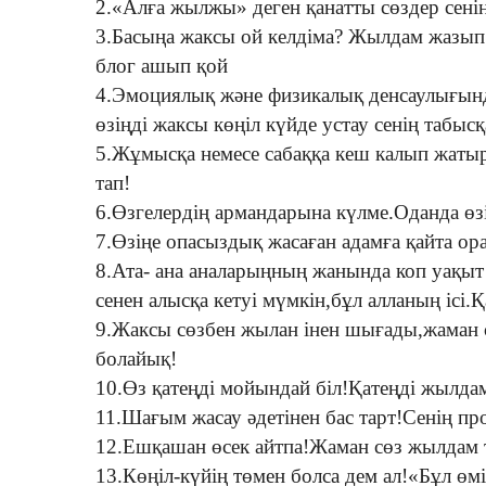
2.«Алға жылжы» деген қанатты сөздер сенің
3.Басыңа жаксы ой келдіма? Жылдам жазып
блог ашып қой
4.Эмоциялық және физикалық денсаулығын
өзіңді жаксы көңіл күйде устау сенің табыс
5.Жұмысқа немесе сабаққа кеш калып жаты
тап!
6.Өзгелердің армандарына күлме.Оданда өз
7.Өзіңе опасыздық жасаған адамға қайта о
8.Ата- ана аналарыңның жанында коп уақыт 
сенен алысқа кетуі мүмкін,бұл алланың ісі.
9.Жаксы сөзбен жылан інен шығады,жаман 
болайық!
10.Өз қатеңді мойындай біл!Қатеңді жылдам
11.Шағым жасау әдетінен бас тарт!Сенің п
12.Ешқашан өсек айтпа!Жаман сөз жылдам 
13.Көңіл-күйің төмен болса дем ал!«Бұл өмір