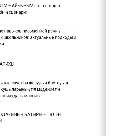
ІЛІМ – АЙБЫНЫМ» атты тілдер
інің сценариі
5
е навыков письменной речи у
х школьников: актуальные подходы и
ки
5
ТАРИХЫ
5
 және сауатты жазудың бастауыш
оқушыларының тіл мәдениетін
астырудағы маңызы
5
 ОДАҒЫНЫҢ БАТЫРЫ – ТӨЛЕН
В
5