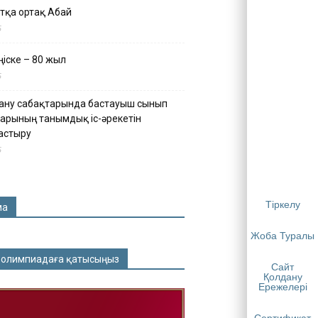
тқа ортақ Абай
5
іске – 80 жыл
5
ану сабақтарында бастауыш сынып
арының танымдық іс-әрекетін
астыру
5
Тіркелу
ма
Жоба Туралы
 олимпиадаға қатысыңыз
Сайт
Қолдану
Ережелері