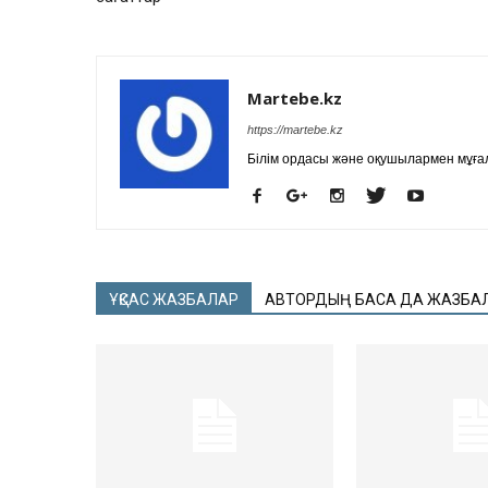
Martebe.kz
https://martebe.kz
Білім ордасы және оқушылармен мұғал
ҰҚСАС ЖАЗБАЛАР
АВТОРДЫҢ БАСҚА ДА ЖАЗБА