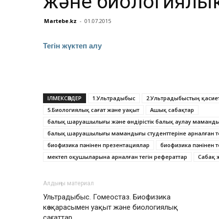
және биологиялық
Martebe.kz
-
01.07.2015
Тегін жүктеп алу
ІЛМЕКСӨЗДЕР
1.Ультрадыбыс
2.Ультрадыбыстың қасиет
5.Биологиялық сағат және уақыт
Ашық сабақтар
балық шаруашылығы және өндірістік балық аулау маманд
балық шаруашылығы мамандығы студенттеріне арналған те
биофизика пәнінен презентациялар
биофизика пәнінен т
мектеп оқушыларына арналған тегін рефераттар
Сабақ 
Алдыңғы материал
Ультрадыбыс. Гомеостаз. Биофизика
көзқарасымен уақыт және биологиялық
сағаттар