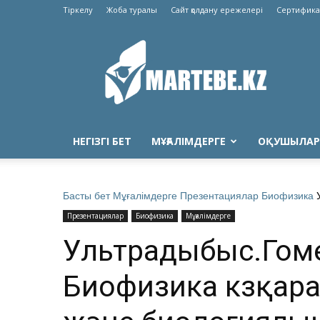
Тіркелу
Жоба туралы
Сайт қолдану ережелері
Сертифика
Martebe.kz
білім
сайты
НЕГІЗГІ БЕТ
МҰҒАЛІМДЕРГЕ
ОҚУШЫЛАР
Басты бет
Мұғалімдерге
Презентациялар
Биофизика
Презентациялар
Биофизика
Мұғалімдерге
Ультрадыбыс.Гоме
Биофизика көзқар