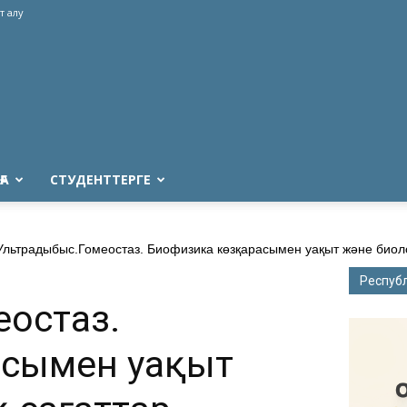
т алу
ҒА
СТУДЕНТТЕРГЕ
Ультрадыбыс.Гомеостаз. Биофизика көзқарасымен уақыт және биол
Респуб
остаз.
асымен уақыт