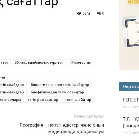
 сағаттар
3242
0
тері
3.Ультрадыбыстың түрлері
4.Гомеостаз
ығы
гін слайдтар
биология пәнінен тегін слайдтар
Оқи от
егін слайдтар
биофизикадан тегін слайдтар
жоспарлары
тегін рефераттар
тегін слайдтар
НЕГЕ Б
05.07.202
Келесі материал
ТІЛ – 
Реография – негізгі әдістері және оның
(шығар
медицинада қолданылуы
10.09.202