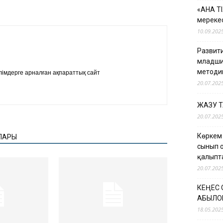
«АНА Т
мерекес
10.09.202
Развити
младши
методи
імдерге арналған ақпараттық сайт
20.07.202
ЖАЗУ 
20.07.202
Көркем
ЛАРЫ
сынып 
қалыпт
20.07.202
КЕҢЕС
ҚАБЫЛО
18.05.202