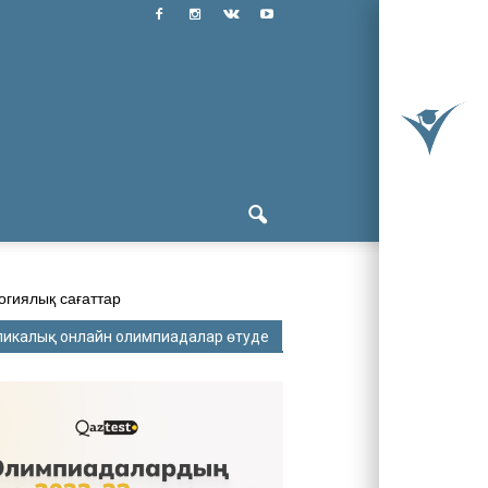
огиялық сағаттар
ликалық онлайн олимпиадалар өтуде