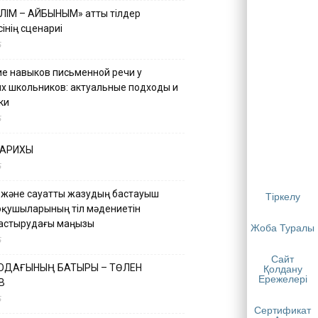
ІЛІМ – АЙБЫНЫМ» атты тілдер
інің сценариі
5
е навыков письменной речи у
х школьников: актуальные подходы и
ки
5
ТАРИХЫ
5
 және сауатты жазудың бастауыш
Тіркелу
оқушыларының тіл мәдениетін
астырудағы маңызы
Жоба Туралы
5
Сайт
 ОДАҒЫНЫҢ БАТЫРЫ – ТӨЛЕН
Қолдану
Ережелері
В
5
Сертификат