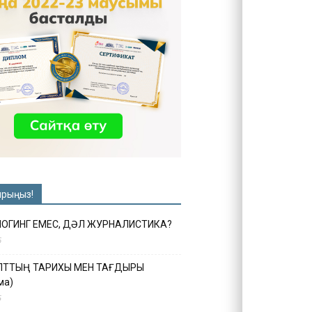
ырыңыз!
ЛОГИНГ ЕМЕС, ДӘЛ ЖУРНАЛИСТИКА?
6
ҰЛТТЫҢ ТАРИХЫ МЕН ТАҒДЫРЫ
ма)
5