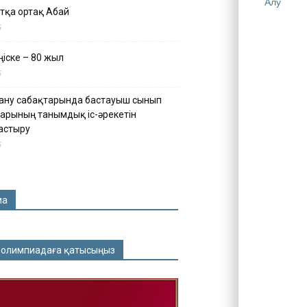
Алу
тқа ортақ Абай
5
іске – 80 жыл
5
ану сабақтарында бастауыш сынып
арының танымдық іс-әрекетін
астыру
5
ма
 олимпиадаға қатысыңыз