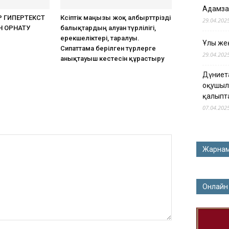
Адамза
 ГИПЕРТЕКСТ
Кәсіптік маңызы жоқ албырттәрізді
29.04.202
 ОРНАТУ​
балықтардың алуан түрлілігі,
ерекшеліктері, таралуы.
Ұлы жең
Сипаттама берілген түрлерге
29.04.202
анықтауыш кестесін құрастыру
Дүниет
оқушыл
қалыпт
07.04.202
Жарна
Онлайн