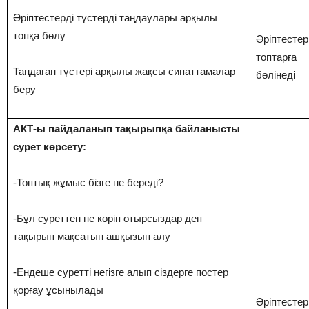
Әріптестерді түстерді таңдаулары арқылы
топқа бөлу
Әріптестер
топтарға
Таңдаған түстері арқылы жақсы сипаттамалар
бөлінеді
беру
АКТ-ы пайдаланып тақырыпқа байланысты
сурет көрсету:
-Топтық жұмыс бізге не береді?
-Бұл суреттен не көріп отырсыздар деп
тақырып мақсатын ашқызып алу
-Ендеше суретті негізге алып сіздерге постер
қорғау ұсынылады
Әріптестер