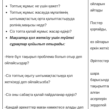
ойларын
Топтық жұмыс не үшін қажет?
айтады
Топтық жұмыс жасауда мұғалімнің
ынтымақтастық орта қалыптастыруда
Постер
ролінің маңызы неде?
қорғайды,
Сіз топта қалай жұмыс жасар едіңіз?
Мақсатқа қол жеткізу үшін түйткі
өз ойлары
сұрақтар қойылып отырады:
еркін жеткі
-Неге бұл тақырып проблема болып отыр деп
Әріптестер
ойлайсыздар?
шара
-Сіз топтық оқыту ынтымақтастыққа қол
барысынд
жеткізеді деп ойлайсызба?
тақырыпта
алған
-Сіз оны сабақта қалай пайдаланар едіңіз?
әсерлерін
зерделей
-Қандай әрекеттер маған көмектесе алады деп