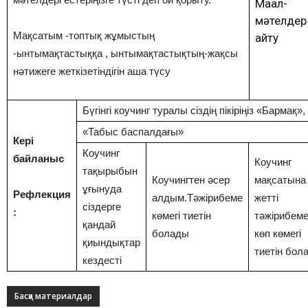
Мақал-
мәтелдер
Мақсатым -топтық жұмыстың
айту
-ынтымақтастыққа , ынтымақтастықтың-жақсы
нәтижеге жеткізетіндігін аша түсу
Бүгінгі коучинг туралы сіздің пікіріңіз «Бармақ»,
«Табыс баспалдағы»
Кері
Коучинг
байланыс
Коучинг
тақырыбын
Коучингтен әсер
мақсатына
ұғынуда
Рефлекция
алдым.Тәжірибеме
жетті
сіздерге
:
көмегі тиетін
тәжірибем
қандай
болады
көп көмегі
қиындықтар
тиетін бол
кездесті
Басқа материалдар