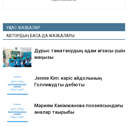
ҰҚСАС ЖАЗБАЛАР
АВТОРДЫҢ БАСҚА ДА ЖАЗБАЛАРЫ
Дұрыс тамақтанудың адам ағзасы үшін
маңызы
Jennie Kim: кәріс айдолының
Голливудтық дебюты
Мәриям Хакімжанова поэзиясындағы
аналар тақырыбы