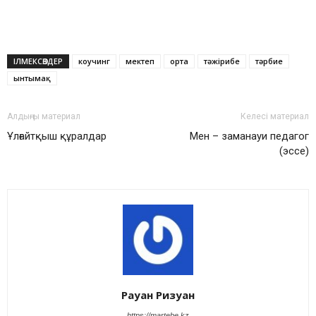
ІЛМЕКСӨЗДЕР
коучинг
мектеп
орта
тәжірибе
тәрбие
ынтымақ
Алдыңғы материал
Келесі материал
Ұлғайтқыш құралдар
Мен – заманауи педагог
(эссе)
Рауан Ризуан
https://martebe.kz