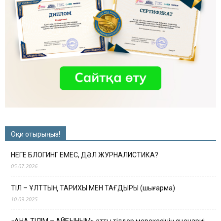
Оқи отырыңыз!
НЕГЕ БЛОГИНГ ЕМЕС, ДӘЛ ЖУРНАЛИСТИКА?
05.07.2026
ТІЛ – ҰЛТТЫҢ ТАРИХЫ МЕН ТАҒДЫРЫ (шығарма)
10.09.2025
«АНА ТІЛІМ – АЙБЫНЫМ» атты тілдер мерекесінің сценариі