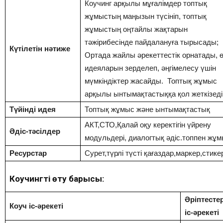
Коучинг арқылы мұғалімдер топтық
жұмыстың маңызын түсініп, топтық
жұмыстың оңтайлы жақтарын
тәжірибесінде пайдалануға тырысады;
Күтілетін нәтиже
Ортада жайлы әрекеттестік орнатады, 
идеяларын зерделеп, әңгімелесу үшін
мүмкіндіктер жасайды. Топтық жұмыс
арқылы ынтымақтастыққа қол жеткізеді
Түйінді идея
Топтық жұмыс және ынтымақтастық
АКТ,СТО,Қалай оқу керектігін үйрену
Әдіс-тәсілдер
модульдері, диалогтық әдіс.топпен жұ
Ресурстар
Сурет,түрлі түсті қағаздар,маркер,стике
Коучингтің өту барысы:
Әріптесте
Коуч іс-әрекеті
іс-әрекеті