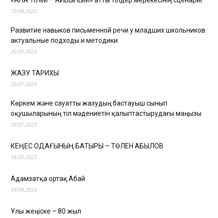
10.09.2025
Развитие навыков письменной речи у младших школьников:
актуальные подходы и методики
20.07.2025
ЖАЗУ ТАРИХЫ
20.07.2025
Көркем және сауатты жазудың бастауыш сынып
оқушыларының тіл мәдениетін қалыптастырудағы маңызы
20.07.2025
КЕҢЕС ОДАҒЫНЫҢ БАТЫРЫ – ТӨЛЕН ҚАБЫЛОВ
18.05.2025
Адамзатқа ортақ Абай
29.04.2025
Ұлы жеңіске – 80 жыл