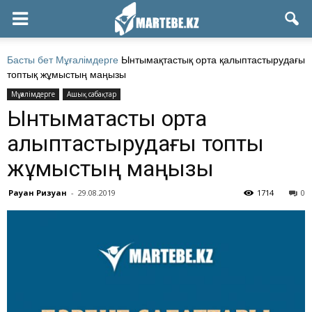
Басты бет
Мұғалімдерге
Ынтымақтастық орта қалыптастырудағы
топтық жұмыстың маңызы
Мұғалімдерге
Ашық сабақтар
Ынтымақтастық орта
қалыптастырудағы топтық
жұмыстың маңызы
Рауан Ризуан
-
29.08.2019
1714
0