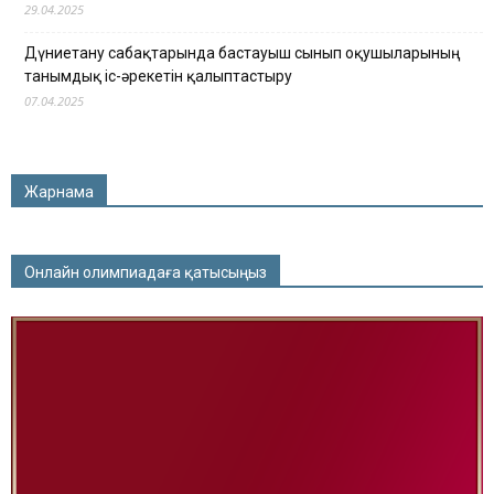
29.04.2025
Дүниетану сабақтарында бастауыш сынып оқушыларының
танымдық іс-әрекетін қалыптастыру
07.04.2025
Жарнама
Онлайн олимпиадаға қатысыңыз