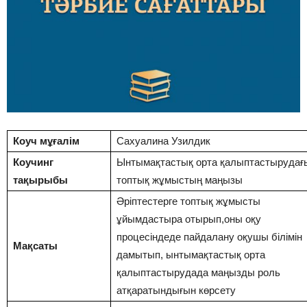
Коуч мұғалім
Сахуалина Узилдик
Коучинг
Ынтымақтастық орта қалыптастырудағ
тақырыбы
топтық жұмыстың маңызы
Әріптестерге топтық жұмысты
ұйымдастыра отырып,оны оқу
процесіндеде пайдалану оқушы білімін
Мақсаты
дамытып, ынтымақтастық орта
қалыптастырудада маңызды роль
атқаратындығын көрсету