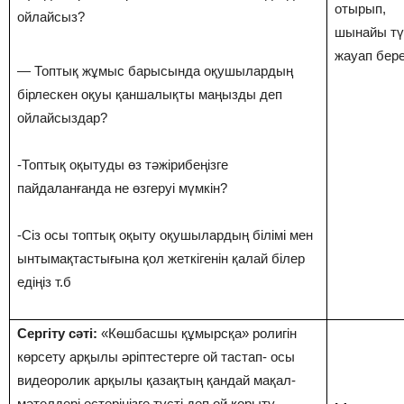
отырып,
ойлайсыз?
шынайы тү
жауап бере
— Топтық жұмыс барысында оқушылардың
бірлескен оқуы қаншалықты маңызды деп
ойлайсыздар?
-Топтық оқытуды өз тәжірибеңізге
пайдаланғанда не өзгеруі мүмкін?
-Сіз осы топтық оқыту оқушылардың білімі мен
ынтымақтастығына қол жеткігенін қалай білер
едіңіз т.б
Сергіту сәті:
«Көшбасшы құмырсқа» ролигін
көрсету арқылы әріптестерге ой тастап- осы
видеоролик арқылы қазақтың қандай мақал-
мәтелдері естеріңізге түсті деп ой қорыту.