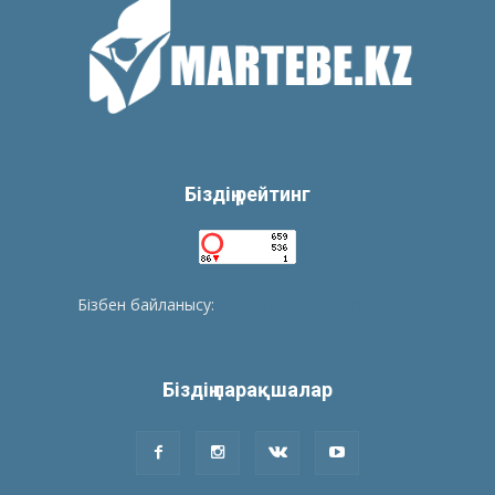
Біздің рейтинг
Бізбен байланысу:
tolegenberikbol@gmail.com
Біздің парақшалар