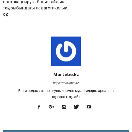
орта-жаңғыруға бағыттайды»
тақырыбындағы педагогикалық
оқу
Martebe.kz
https://martebe.kz
Білім ордасы және оқушылармен мұғалімдерге арналған
ақпараттық сайт