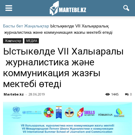
Басты бет
Жаңалықтар
Ыстықкөлде VII Халықаралық
журналистика және коммуникация жазғы мектебі өтеді
Жаңалықтар
МЕДИА
Ыстықкөлде VII Халықаралық
журналистика және
коммуникация жазғы
мектебі өтеді
Martebe.kz
-
28.06.2019
1445
0