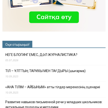
Оқи отырыңыз!
НЕГЕ БЛОГИНГ ЕМЕС, ДӘЛ ЖУРНАЛИСТИКА?
05.07.2026
ТІЛ – ҰЛТТЫҢ ТАРИХЫ МЕН ТАҒДЫРЫ (шығарма)
10.09.2025
«АНА ТІЛІМ – АЙБЫНЫМ» атты тілдер мерекесінің сценариі
10.09.2025
Развитие навыков письменной речи у младших школьников:
актуальные подходы и методики