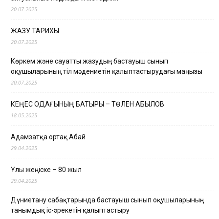
20.07.2025
ЖАЗУ ТАРИХЫ
20.07.2025
Көркем және сауатты жазудың бастауыш сынып
оқушыларының тіл мәдениетін қалыптастырудағы маңызы
20.07.2025
КЕҢЕС ОДАҒЫНЫҢ БАТЫРЫ – ТӨЛЕН ҚАБЫЛОВ
18.05.2025
Адамзатқа ортақ Абай
29.04.2025
Ұлы жеңіске – 80 жыл
29.04.2025
Дүниетану сабақтарында бастауыш сынып оқушыларының
танымдық іс-әрекетін қалыптастыру