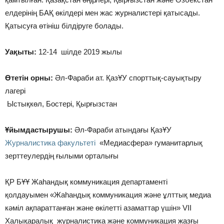
елдерінің БАҚ өкілдері мен жас журналистері қатысады.
Қатысуға өтініш білдіруге болады.
Уақыты:
12-14 шілде 2019 жылы
Өтетін орны:
Әл-Фараби ат. ҚазҰУ спорттық-сауықтыру
лагері
Ыстықкөл, Бостері, Қырғызстан
Ұйымдастырушы:
Әл-Фараби атындағы ҚазҰУ
Журналистика факультеті
«Медиасфера» гуманитарлық
зерттеулердің ғылыми орталығы
ҚР БҰҰ Жаһандық коммуникация департаменті
қолдауымен «Жаһандық коммуникация және ұлттық медиа
кәміл ақпараттанған және өкілетті азаматтар үшін» VII
Халықаралық журналистика және коммуникация жазғы