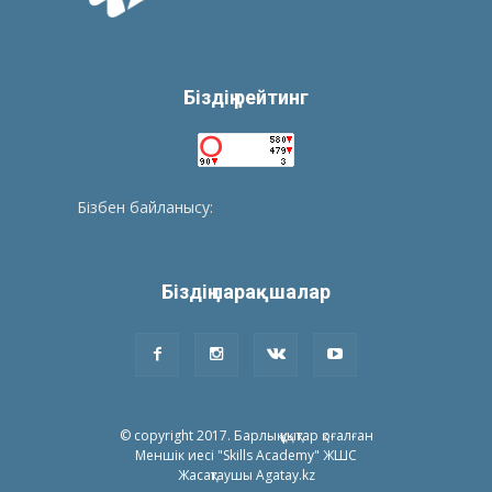
Біздің рейтинг
Бізбен байланысу:
tolegenberikbol@gmail.com
Біздің парақшалар
© copyright 2017. Барлық құқықтар қоғалған
Меншік иесі "Skills Academy" ЖШС
Жасақтаушы Agatay.kz