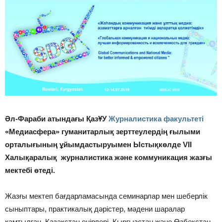
Әл-Фараби атындағы ҚазҰУ
Журналистика факультеті
«Медиасфера» гуманитарлық зерттеулердің ғылыми
орталығының ұйымдастыруымен Ыстықкөлде VII
Халықаралық журналистика және коммуникация жазғы
мектебі өтеді.
Жазғы мектеп бағдарламасында семинарлар мен шеберлік
сыныптары, практикалық дәрістер, мәдени шаралар
қамтылған. Қазақстан өңірлері, Қырғызстан және Өзбекстан