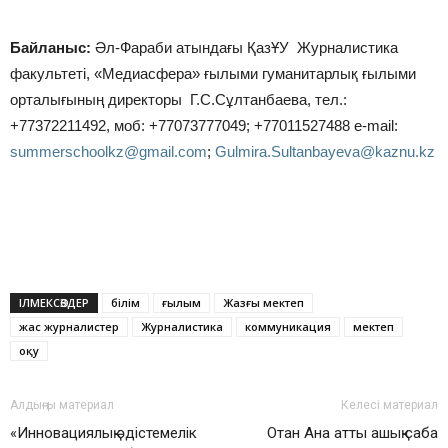
Байланыс:
Әл-Фараби атындағы ҚазҰУ Журналистика
факультеті, «Медиасфера» ғылыми гуманитарлық ғылыми
орталығының директоры Г.С.Сұлтанбаева, тел.:
+77372211492, моб: +77073777049; +77011527488 e-mail:
summerschoolkz@gmail.com
;
Gulmira.Sultanbayeva@kaznu.kz
ІЛМЕКСӨЗДЕР
білім
ғылым
Жазғы мектеп
жас журналистер
Журналистика
коммуникация
мектеп
оқу
Алдыңғы материал
Келесі материал
«Инновациялық әдістемелік
Отан Ана атты ашық сабақ