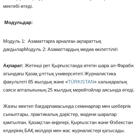
мектебі өтеді.
Модульдар:
Модуль 1: Азаматтарға арналған ақпараттық
дағдыларМодуль 2: Азаматтардың медиа өкілеттілігі
Ақпарат:
Жетінші рет Қырғызстанда өтетін шара әл-Фараби
атындағы Қазақ ұлттық университеті Журналистика
факультеті 85 жылдық және «
TÚRKISTAN
» халықаралық
саяси апталығының 25 жылдық мерейтойлар аясында өтеді.
Жазғы мектеп бағдарламасында семинарлар мен шеберлік
сыныптары, практикалық дәрістер, мәдени шаралар
қамтылған. Қазақстан өңірлері, Қырғызстан және Өзбекстан
елдерінің БАҚ өкілдері мен жас журналистері қатысады.