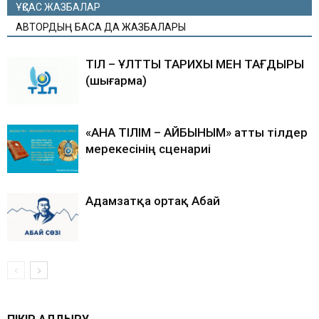
ҰҚСАС ЖАЗБАЛАР
АВТОРДЫҢ БАСҚА ДА ЖАЗБАЛАРЫ
ТІЛ – ҰЛТТЫҢ ТАРИХЫ МЕН ТАҒДЫРЫ
(шығарма)
«АНА ТІЛІМ – АЙБЫНЫМ» атты тілдер
мерекесінің сценариі
Адамзатқа ортақ Абай