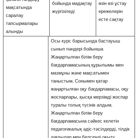
бойында мадақтау
өзін өзі ұстау
мақсатында
жүргізіледі
ережелерін
саралау
есте сақтау
тапсырмалары
алынды
Осы курс барысында бастауыш
сынып пәндері бойынша
Жаңартылған білім беру
бағдарламасының құрылымы мен
мазмұны және мақсатымен
таныстым. Сонымен қатар
жаңартылған оқу бағдарламасы, оқу
жоспарлары, қысқа мерзімді жоспар
туралы толық түсінік алдым.
Жаңартылған білім беру
бағдарламасына сәйкес келетін
педагогикалық әдіс-тәсілдерді, тілдік
дағдылар мен белсенді оқыту ,