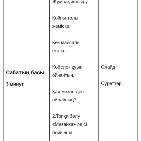
Жұмбақ жасыру
Қойны толы
жеміске,
Көк майсалы
еңіске.
Көбелек қуып
Слайд
Сабақтың басы
ойнайтын,
Суреттер
3 минут
Қай мезгіл деп
ойлайсың?
2.Топқа бөлу
«Мазайка» әдісі
бойынша.