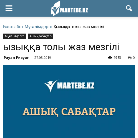
Басты бет
Мұғалімдерге
Қызыққа толы жаз мезгілі
Мұғалімдерге
Ашық сабақтар
Қызыққа толы жаз мезгілі
Рауан Ризуан
-
27.08.2019
1953
0