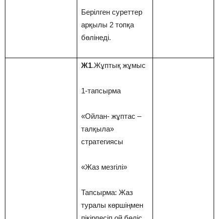
Берілген суреттер
арқылы 2 топқа
бөлінеді.
Ж1
.Жұптық жұмыс
1-тапсырма
«Ойлан- жұптас –
талқыла»
стратегиясы
«Жаз мезгілі»
Тапсырма: Жаз
туралы көршіңмен
пікірлесіп,ой бөліс