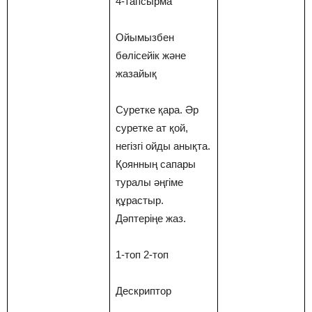
4-тапсырма
Ойымызбен
бөлісейік және
жазайық
Суретке қара. Әр
суретке ат қой,
негізгі ойды анықта.
Қоянның сапары
туралы әңгіме
құрастыр.
Дәптеріңе жаз.
1-топ 2-топ
Дескриптор