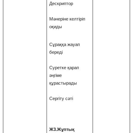
Дескриптор
Мәнеріне келтіріп
оқиды
Сұраққа жауап
береді
Суретке қарап
әңгіме
құрастырады
Сергіту сәті
Ж3.Жұптық