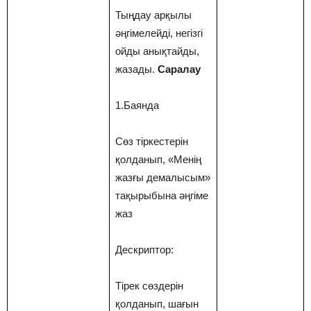
Тыңдау арқылы
әңгімелейді, негізгі
ойды анықтайды,
жазады.
Саралау
1.Баянда
Сөз тіркестерін
қолданып, «Менің
жазғы демалысым»
тақырыбына әңгіме
жаз
Дескриптор:
Тірек сөздерін
қолданып, шағын