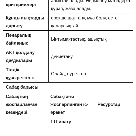
анықтай алады. Әңгімелеу мәтіндерін
критерийлері
құрап, жаза алады.
Құндылықтарды
ерекше шаттану, мәз болу, есте
дарыту
қаларлықтай
Пәнаралық
Ынтымақтастық, ашықтық
байланыс
АКТ қолдану
дүниетану
дағдылары
Тілдік
Слайд, суреттер
құзыреттілік
Сабақ барысы
Сабақтың
Сабақтағы
жоспарланған
жоспарланған іс-
Ресурстар
кезеңдері
әрекет
1.Ширату