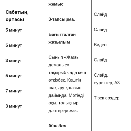
жұмыс
Сабақтың
Слайд
ортасы
3-тапсырма.
Слайд
5 минут
Бағытталған
жазылым
Видео
5 минут
Сынып «Жазғы
Слайд
3 минут
демалыс»
тақырыбында кеш
Слайд,
5 минут
өткізбек. Кештің
суреттер, А3
шақыру қағазын
7 минут
дайында. Мәтінді
Тірек сөздер
оқы, толықтыр,
3 минут
дәптеріңе жаз.
Жас дос