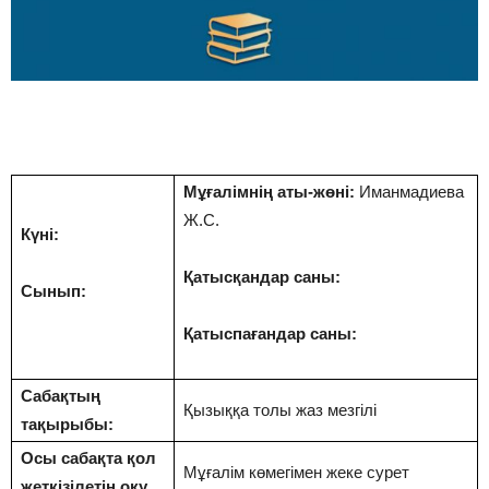
Мұғалімнің аты-жөні:
Иманмадиева
Ж.С.
Күні:
Қатысқандар саны:
Сынып:
Қатыспағандар саны:
Сабақтың
Қызыққа толы жаз мезгілі
тақырыбы:
Осы сабақта қол
Мұғалім көмегімен жеке сурет
жеткізілетін оқу