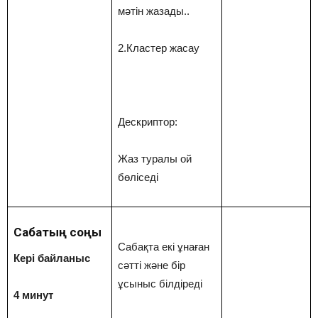
мәтін жазады..
2.Кластер жасау
Дескриптор:
Жаз туралы ой
бөліседі
Сабақтың соңы
Сабақта екі ұнаған
Кері байланыс
сәтті және бір
ұсыныс білдіреді
4 минут