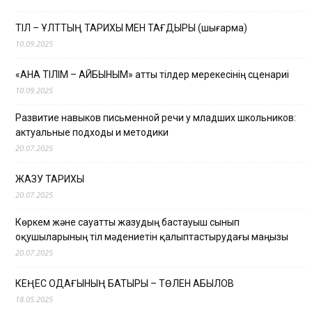
ТІЛ – ҰЛТТЫҢ ТАРИХЫ МЕН ТАҒДЫРЫ (шығарма)
10.09.2025
«АНА ТІЛІМ – АЙБЫНЫМ» атты тілдер мерекесінің сценариі
10.09.2025
Развитие навыков письменной речи у младших школьников:
актуальные подходы и методики
20.07.2025
ЖАЗУ ТАРИХЫ
20.07.2025
Көркем және сауатты жазудың бастауыш сынып
оқушыларының тіл мәдениетін қалыптастырудағы маңызы
20.07.2025
КЕҢЕС ОДАҒЫНЫҢ БАТЫРЫ – ТӨЛЕН ҚАБЫЛОВ
18.05.2025