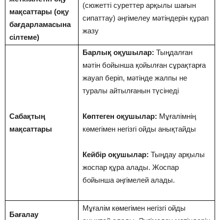
(сюжетті суреттер арқылы шағын
мақсаттары (оқу
сипаттау) әңгімелеу мәтіндерін құрап
бағдарламасына
жазу
сілтеме)
Барлық оқушылар:
Тыңдалған
мәтін бойынша қойылған сұрақтарға
жауап беріп, мәтінде жалпы не
туралы айтылғанын түсінеді
Сабақтың
Көптеген оқушылар:
Мұғалімнің
мақсаттары
көмегімен негізгі ойды анықтайды
Кейбір оқушылар:
Тыңдау арқылы
жоспар құра алады. Жоспар
бойынша әңгімелей алады.
Мұғалім көмегімен негізгі ойды
Бағалау