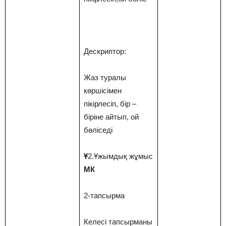
Дескриптор:
Жаз туралы
көршісімен
пікірлесіп, бір –
біріне айтып, ой
бөліседі
Ұ
2.Ұжымдық жұмыс
МК
2-тапсырма
Келесі тапсырманы