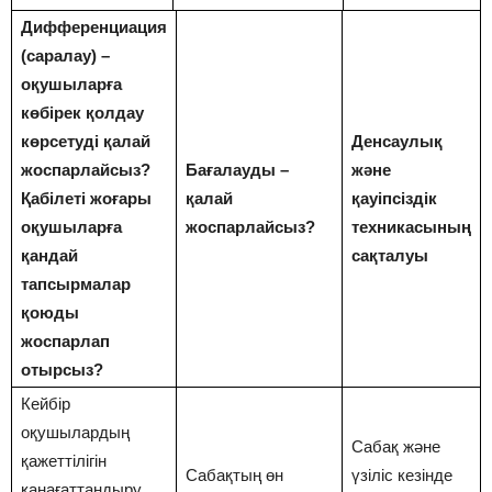
Дифференциация
(саралау) –
оқушыларға
көбірек қолдау
көрсетуді қалай
Денсаулық
жоспарлайсыз?
Бағалауды –
және
Қабілеті жоғары
қалай
қауіпсіздік
оқушыларға
жоспарлайсыз?
техникасының
қандай
сақталуы
тапсырмалар
қоюды
жоспарлап
отырсыз?
Кейбір
оқушылардың
Сабақ және
қажеттілігін
Сабақтың өн
үзіліс кезінде
қанағаттандыру