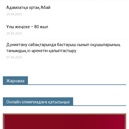
Адамзатқа ортақ Абай
29.04.2025
Ұлы жеңіске – 80 жыл
29.04.2025
Дүниетану сабақтарында бастауыш сынып оқушыларының
танымдық іс-әрекетін қалыптастыру
07.04.2025
Жарнама
Онлайн олимпиадаға қатысыңыз