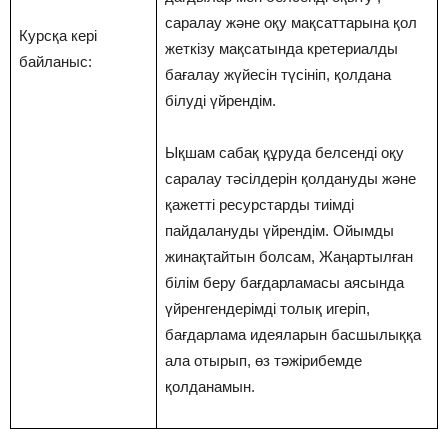
саралау және оқу мақсаттарына қол
Курсқа кері
жеткізу мақсатында кретериалды
байланыс:
бағалау жүйесін түсініп, қолдана
білуді үйрендім.
Ықшам сабақ құруда белсенді оқу
саралау тәсілдерін қолдануды және
қажетті ресурстарды тиімді
пайдалануды үйрендім. Ойымды
жинақтайтын болсам, Жаңартылған
білім беру бағдарламасы аясында
үйренгендерімді толық игеріп,
бағдарлама идеяларын басшылыққа
ала отырып, өз тәжірибемде
қолданамын.