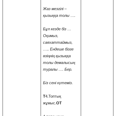
Жаз мезгілі –
қызыққа толы ….
Бұл кезде біз …
Оқимыз,
саяхаттаймыз,
….. Ендеше бізге
өзіңнің қызыққа
толы демалысың
туралы …. Бер.
Біз сені күтеміз.
Т
4.Топтық
жұмыс.
ОТ