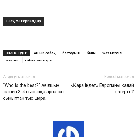
Басқа материалдар
ІЛМЕКСӨЗДЕР
ашық сабақ
бастауыш
білім
жаз мезгілі
мектеп
сабақ жоспары
Алдыңғы материал
Келесі материал
“Who is the best?” Ағылшын
«Қара індет» Европаны қалай
тілінен 3-4 сыныпқа арналған
өзгертті?
сыныптан тыс шара.