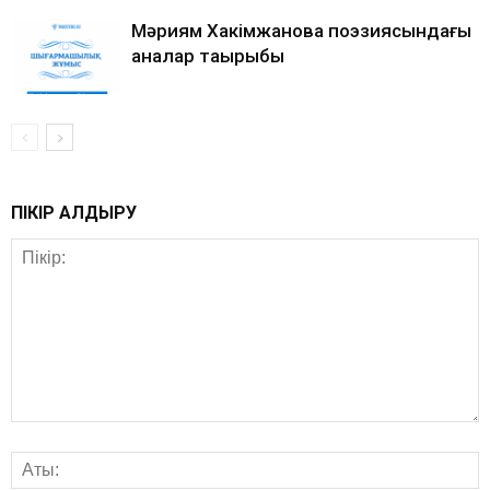
Мәриям Хакімжанова поэзиясындағы
аналар тақырыбы
ПІКІР ҚАЛДЫРУ