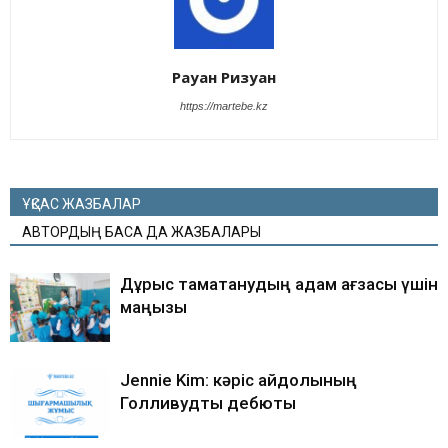
Рауан Ризуан
https://martebe.kz
ҰҚСАС ЖАЗБАЛАР
АВТОРДЫҢ БАСҚА ДА ЖАЗБАЛАРЫ
Дұрыс тамақтанудың адам ағзасы үшін
маңызы
Jennie Kim: кәріс айдолының
Голливудтық дебюты