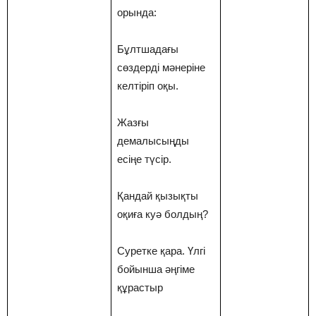
орында:
Бұлтшадағы
сөздерді мәнеріне
келтіріп оқы.
Жазғы
демалысыңды
есіңе түсір.
Қандай қызықты
оқиға куә болдың?
Суретке қара. Үлгі
бойынша әңгіме
құрастыр