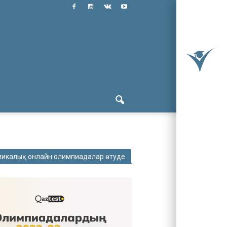
ликалық онлайн олимпиадалар өтуде