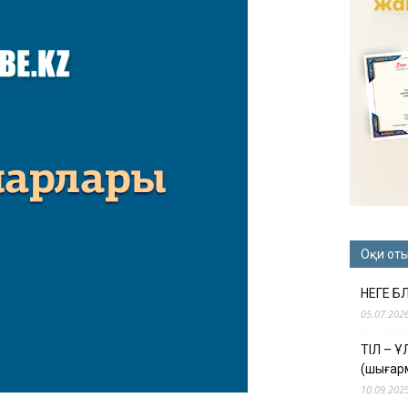
Оқи от
НЕГЕ Б
05.07.202
ТІЛ – 
(шығар
10.09.202