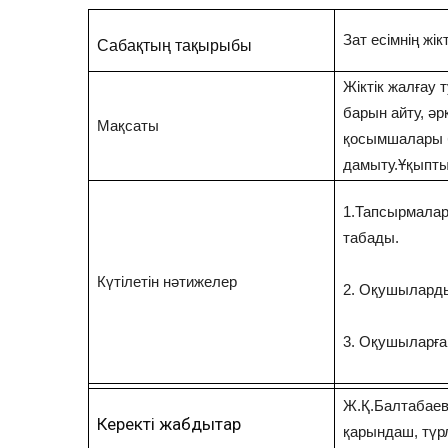
Зат есімнің жік
Сабақтың тақырыбы
Жіктік жалғау 
барын айту, ә
Мақсаты
қосымшалары б
дамыту.Ұқыпты
1.Тапсырмалар
табады.
Күтілетін нәтижелер
2. Оқушылардың
3. Оқушыларға 
Ж.Қ.Балтабаева
Керекті жабдықтар
қарындаш, түрлі