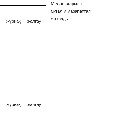
Медальдармен
мұғалім марапаттап
отырады
р
жұрнақ
жалғау
р
жұрнақ
жалғау