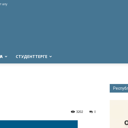
т алу
ҒА
СТУДЕНТТЕРГЕ
Респуб
і
3202
0