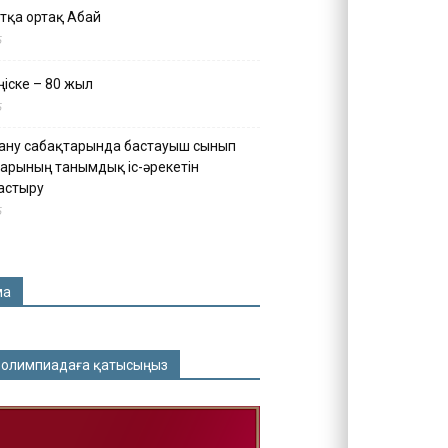
тқа ортақ Абай
5
іске – 80 жыл
5
ану сабақтарында бастауыш сынып
арының танымдық іс-әрекетін
астыру
5
ма
 олимпиадаға қатысыңыз