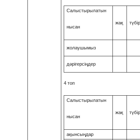
Салыстырылатын
жақ
түбі
нысан
жолаушымыз
дәрігерсіңдер
4 топ
Салыстырылатын
жақ
түбі
нысан
ақынсыңдар