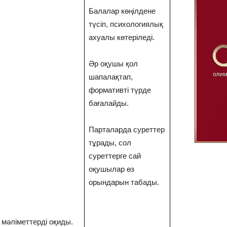
Балалар көңілдене
түсіп, психологиялық
ахуалы көтеріледі.
Әр оқушы қол
шапалақтап,
формативті түрде
бағалайды.
Парталарда суреттер
тұрады, сол
суреттерге сай
оқушылар өз
орындарын табады.
мәліметтерді оқиды.