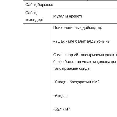
Сабақ барысы:
Сабақ
Мұғалім әрекеті
кезеңдері
Психологиялық дайындық.
«Ұшақ кімге бағыт алды?ойыны
Оқушылар үй тапсырмасын ұшақты
біріне бағыттап ұшақты қолына қо
тапсырмасын оқиды.
-Ұшақты басқаратын кім?
-Ұшқыш
-Бұл кім?