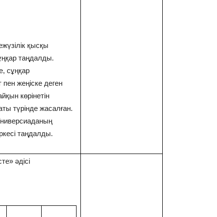
ежүзілік қысқы
ұңқар таңдалды.
, сұңқар
 пен жеңіске деген
йқын көрінетін
аты түрінде жасалған.
Универсиаданың
ркесі таңдалды.
те» әдісі