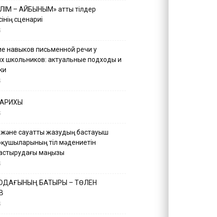
ІЛІМ – АЙБЫНЫМ» атты тілдер
інің сценариі
5
е навыков письменной речи у
х школьников: актуальные подходы и
ки
5
ТАРИХЫ
5
 және сауатты жазудың бастауыш
оқушыларының тіл мәдениетін
астырудағы маңызы
5
 ОДАҒЫНЫҢ БАТЫРЫ – ТӨЛЕН
В
5