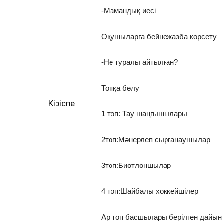
-Мамандық иесі
Оқушыларға бейнежазба көрсету
-Не туралы айтылған?
Топқа бөлу
Кіріспе
1 топ: Тау шаңғышылары
2топ:Мәнерлеп сырғанаушылар
3топ:Биотлоншылар
4 топ:Шайбалы хоккейшілер
Ар топ басшылары берілген дайын 