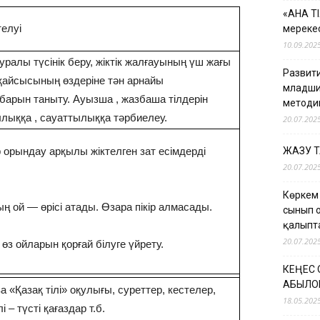
«АНА Т
телуі
мерекес
10.09.202
туралы түсінік беру, жіктік жалғауының үш жағы
Развити
рқайсысының өздеріне тән арнайы
младши
арын таныту. Ауызша , жазбаша тілдерін
методи
лыққа , сауаттылыққа тәрбиелеу.
20.07.202
 орындау арқылы жіктелген зат есімдерді
ЖАЗУ 
20.07.202
Көркем
 ой — өрісі атады. Өзара пікір алмасады.
сынып 
қалыпт
20.07.202
өз ойларын қорғай білуге үйрету.
КЕҢЕС
ҚАБЫЛО
 «Қазақ тілі» оқулығы, суреттер, кестелер,
18.05.202
 – түсті қағаздар т.б.