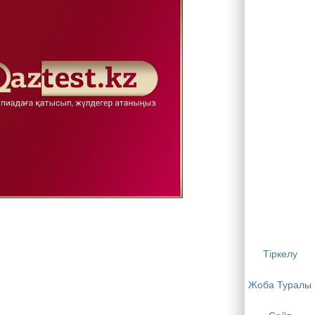
Тіркелу
Жоба Туралы