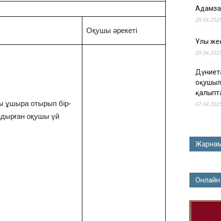
Адамза
29.04.202
Оқушы әрекеті
Ұлы жең
29.04.202
Дүниет
оқушыл
қалыпт
 ұшыра отырып бір-
07.04.202
ндырған оқушы үй
Жарна
Онлайн