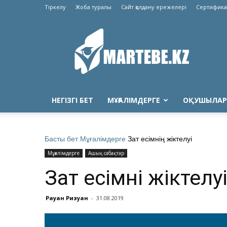
Тіркелу
Жоба туралы
Сайт қолдану ережелері
Сертифика
Martebe.kz
білім
сайты
НЕГІЗГІ БЕТ
МҰҒАЛІМДЕРГЕ
ОҚУШЫЛАР
Басты бет
Мұғалімдерге
Зат есімнің жіктелуі
Мұғалімдерге
Ашық сабақтар
Зат есімнің жіктелу
Рауан Ризуан
-
31.08.2019