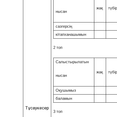
жақ
түбі
нысан
сазгерсің
кітапханашымын
2 топ
Салыстырылатын
жақ
түбі
нысан
Оқушымыз
баламын
Тұсаукесер
3 топ