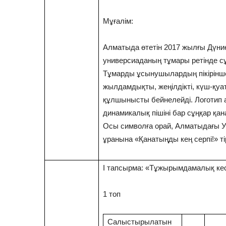
Мұғалім:
Алматыда өтетін 2017 жылғы Дүни
универсиаданың тұмары ретінде с
Тұмарды ұсынушылардың пікірінше
жылдамдықты, жеңілдікті, күш-қуат
құлшынысты бейнелейді. Логотип а
динамикалық пішіні бар сұңқар қан
Осы символға орай, Алматыдағы 
ұранына «Қанатыңды кең серпі!» ті
І тапсырма: «Тұжырымдамалық кес
1 топ
Салыстырылатын