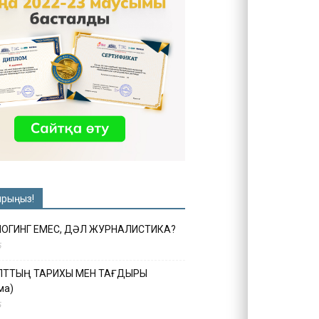
ырыңыз!
ЛОГИНГ ЕМЕС, ДӘЛ ЖУРНАЛИСТИКА?
6
ҰЛТТЫҢ ТАРИХЫ МЕН ТАҒДЫРЫ
ма)
5