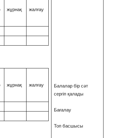
р
жұрнақ
жалғау
р
жұрнақ
жалғау
Балалар бір сәт
сергіп қалады
Бағалау
Топ басшысы