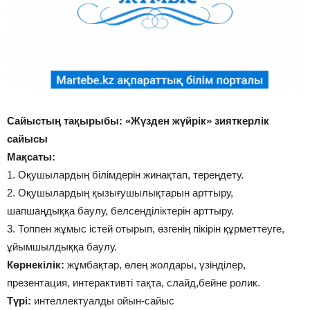
Сайыстың тақырыбы: «Жүзден жүйрік» зияткерлік
сайысы
Мақсаты:
1. Оқушылардың білімдерін жинақтап, тереңдету.
2. Оқушылардың қызығушылықтарын арттыру,
шапшаңдыққа баулу, белсенділіктерін арттыру.
3. Топпен жұмыс істей отырып, өзгенің пікірін құрметтеуге,
ұйымшылдыққа баулу.
Көрнекілік:
жұмбақтар, өлең жолдары, үзінділер,
презентация, интерактивті тақта, слайд,бейне ролик.
Түрі:
интеллектуалды ойын-сайыс