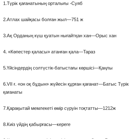
1.Түрік қағанатының орталығы -Суяб
2.Атлах шайқасы болған жыл—751 ж
3.Ақ Орданың күш қуатын нығайтқан хан—Орыс хан
4. «Көпестер қаласы» атанған қала—Тараз
5.Үйсіндердің солтүстік-батыстағы көршісі—Қаңлы
6.VII ғ. «он оқ бұдын» жүйесін құрған қағанат—Батыс Түрік
қағанаты
7.Қарақытай мемлекеті өмір сүруін тоқтатты—1212ж
8.Киіз үйдің қабырғасы—кереге