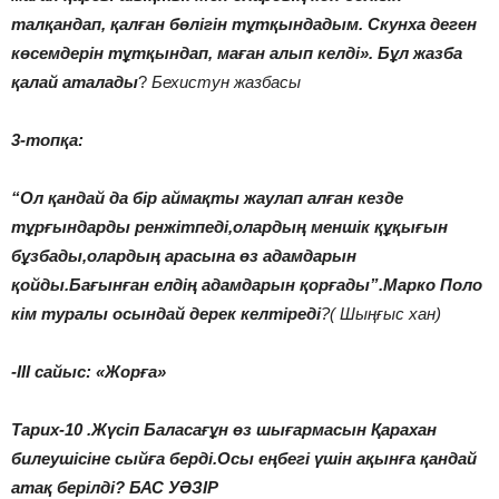
талқандап, қалған бөлігін тұтқындадым. Скунха деген
көсемдерін тұтқындап, маған алып келді». Бұл жазба
қалай аталады
?
Бехистун жазбасы
3-топқа:
“Ол қандай да бір аймақты жаулап алған кезде
тұрғындарды ренжітпеді,олардың меншік құқығын
бұзбады,олардың арасына өз адамдарын
қойды.Бағынған елдің адамдарын қорғады”.Марко Поло
кім туралы осындай дерек келтіреді
?( Шыңғыс хан)
-ІІІ сайыс: «Жорға»
Тарих-10 .Жүсіп Баласағұн өз шығармасын Қарахан
билеушісіне сыйға берді.Осы еңбегі үшін ақынға қандай
атақ берілді? БАС УӘЗІР