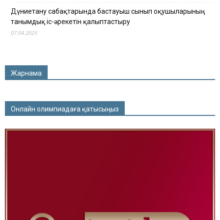
Дүниетану сабақтарында бастауыш сынып оқушыларының
танымдық іс-әрекетін қалыптастыру
07.04.2025
Жарнама
Онлайн олимпиадаға қатысыңыз