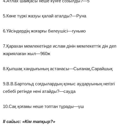
4.Атлах шайқасы неше күнге созылды?—5
5.Көне түркі жазуы қалай аталды?—Руна
6.Үйсіндердің жоғарғы билеушісі—гуньмо
7.Қарахан мемлекетінде ислам дінін мемлекеттік дін деп
жариялаған жыл—960ж
8.Қыпшақ хандығының астанасы—Сығанақ,Сарайшық
9.В.В.Бартольд соғдылардың қоныс аударуының негізгі
себебі ретінде нені атайды?—сауда
10.Сақ қоғамы неше топтан тұрады—үш
ІІ сайыс: «Кім тапқыр?»