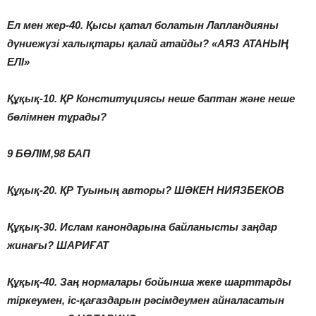
Ел мен жер-40. Қысы қатал болатын Лапландияны
дүниежүзі халықтары қалай атайды? «АЯЗ АТАНЫҢ
ЕЛІ»
Құқық-10. ҚР Конституциясы неше баптан және неше
бөлімнен тұрады?
9 БӨЛІМ,98 БАП
Құқық-20. ҚР Туының авторы? ШӘКЕН НИЯЗБЕКОВ
Құқық-30. Ислам канондарына байланысты заңдар
жинағы? ШАРИҒАТ
Құқық-40. Заң нормалары бойынша жеке шарттарды
тіркеумен, іс-қағаздарын рәсімдеумен айналасатын