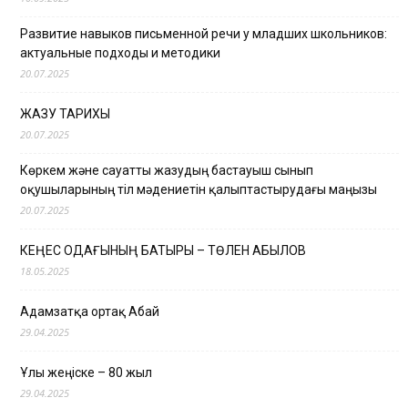
Развитие навыков письменной речи у младших школьников:
актуальные подходы и методики
20.07.2025
ЖАЗУ ТАРИХЫ
20.07.2025
Көркем және сауатты жазудың бастауыш сынып
оқушыларының тіл мәдениетін қалыптастырудағы маңызы
20.07.2025
КЕҢЕС ОДАҒЫНЫҢ БАТЫРЫ – ТӨЛЕН ҚАБЫЛОВ
18.05.2025
Адамзатқа ортақ Абай
29.04.2025
Ұлы жеңіске – 80 жыл
29.04.2025