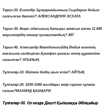
Тарих-20 .Ескендір Зұлқарнайынның Сырдария бойын
салғызған бекінісі? АЛЕКСАНДРИЯ ЭСХАТА
Тарих-30. Кеңес одағының батыры атағын алған 11 695
жауынгердің нешеуі қазақстандық? 497
Тарих-40. Александр Македонскийдің Индия өзенінің
жағасына салдырған Букефал қаласы ненің құрметіне
салынған? АТЫНЫҢ
Тұлғалар-10. Әйтеке бидің шын есімі? АЙТЫҚ
Тұлғалар-20. 1030-1090 жылдары өмір сүрген ғұлама
ғалым?МАХМҰД ҚАШҚАРИ
Тұлғалар-30. Ол кезде Дешті Қыпшаққа Әбілқайыр