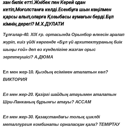
хан билік етті.Жәнібек пен Керей одан
кетіп,Моғолстанға келді.Есенбұға шын көңілмен
қарсы алып,оларға Қозыбасы аумағын берді.Бұл
кімнің дерегі? М.Х.ДУЛАТИ
Тұлғалар-40. ХІХ ғр. ортасында Орынбор өлкесін аралап
жүріп, киіз үйді көргенде «Бұл үй архитектураның биік
шыңы ғой» деп өз күнделігіне жазған орыс
зерттеушісі? А.ДЮМА
Ел мен жер-10
. Қыздың есімімен аталатын көл?
ВИКТОРИЯ
Ел мен жер-20. Қазіргі шайдың атауымен аталатын
Шри-Ланканың бұрынғы атауы? АССАМ
Ел мен жер-30. Қазақстандағы толық циклді
металлургия комбинаты орналасқан қала? ТЕМІРТАУ