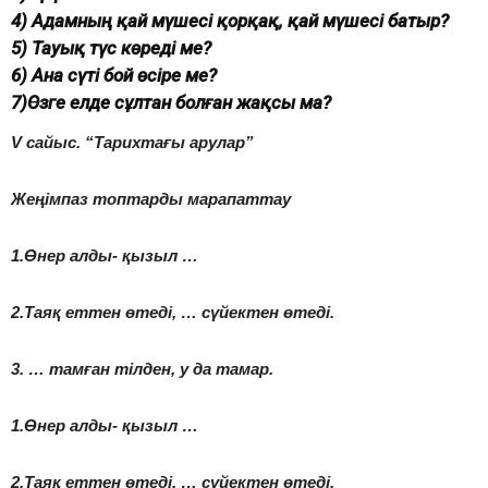
4) Адамның қай мүшесі қорқақ, қай мүшесі батыр?
5) Тауық түс көреді ме?
6) Ана сүті бой өсіре ме?
7)Өзге елде сұлтан болған жақсы ма?
V сайыс. “Тарихтағы арулар”
Жеңімпаз топтарды марапаттау
1.Өнер алды- қызыл …
2.Таяқ еттен өтеді, … сүйектен өтеді.
3. … тамған тілден, у да тамар.
1.Өнер алды- қызыл …
2.Таяқ еттен өтеді, … сүйектен өтеді.