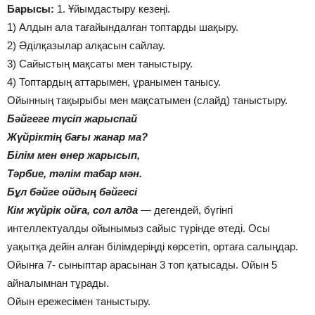
Барысы:
1. Ұйымдастыру кезеңі.
1) Алдын ала тағайындалған топтарды шақыру.
2) Әділқазылар алқасын сайлау.
3) Сайыстың мақсаты мен таныстыру.
4) Топтардың аттарымен, ұранымен танысу.
Ойынның тақырыбы мен мақсатымен (слайд) таныстыру.
Бәйгеге түсіп жарыспай
Жүйріктің бағы жанар ма?
Білім мен өнер жарысып,
Тәрбие, тәлім табар мән.
Бұл бәйге ойдың бәйгесі
Кім жүйрік ойға, сол алда
— дегендей, бүгінгі
интеллектуалды ойынымыз сайыс түрінде өтеді. Осы
уақытқа дейін алған білімдеріңді көрсетіп, ортаға салыңдар.
Ойынға 7- сыныптар арасынан 3 топ қатысады. Ойын 5
айналымнан тұрады.
Ойын ережесімен таныстыру.