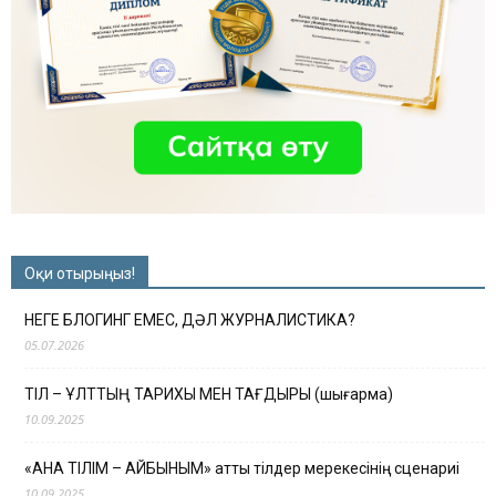
Оқи отырыңыз!
НЕГЕ БЛОГИНГ ЕМЕС, ДӘЛ ЖУРНАЛИСТИКА?
05.07.2026
ТІЛ – ҰЛТТЫҢ ТАРИХЫ МЕН ТАҒДЫРЫ (шығарма)
10.09.2025
«АНА ТІЛІМ – АЙБЫНЫМ» атты тілдер мерекесінің сценариі
10.09.2025