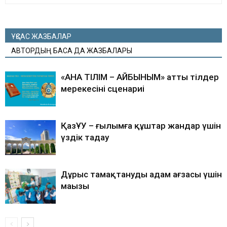
ҰҚСАС ЖАЗБАЛАР
АВТОРДЫҢ БАСҚА ДА ЖАЗБАЛАРЫ
«АНА ТІЛІМ – АЙБЫНЫМ» атты тілдер
мерекесінің сценариі
ҚазҰУ – ғылымға құштар жандар үшін
үздік таңдау
Дұрыс тамақтанудың адам ағзасы үшін
маңызы