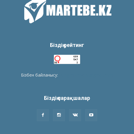
Біздің рейтинг
Бізбен байланысу:
tolegenberikbol@gmail.com
Біздің парақшалар