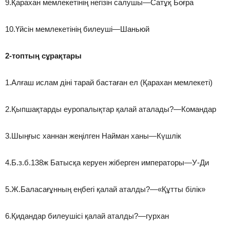
9.Қарахан мемлекетінің негізін салушы—Сатұқ Боғра
10.Үйсін мемлекетінің билеуші—Шаньюй
2-топтың сұрақтары
1.Алғаш ислам діні тарай бастаған ел (Қарахан мемлекеті)
2.Қыпшақтарды еуропалықтар қалай аталады?—Командар
3.Шыңғыс ханнан жеңілген Найман ханы—Күшлік
4.Б.з.б.138ж Батысқа керуен жіберген императоры—У-Ди
5.Ж.Баласағұнның еңбегі қалай аталды?—«Құтты білік»
6.Қидандар билеушісі қалай аталды?—гурхан