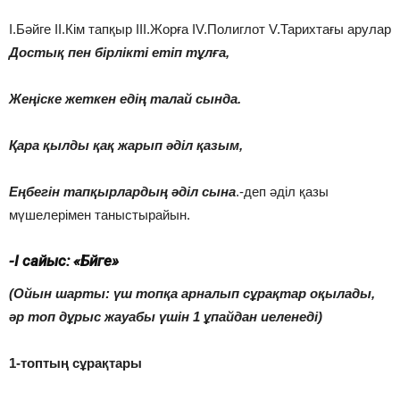
І.Бәйге ІІ.Кім тапқыр ІІІ.Жорға IV.Полиглот V.Тарихтағы арулар
Достық пен бірлікті етіп тұлға,
Жеңіске жеткен едің талай сында.
Қара қылды қақ жарып әділ қазым,
Еңбегін тапқырлардың әділ сына
.-деп әділ қазы
мүшелерімен таныстырайын.
-І сайыс: «Бәйге»
(Ойын шарты: үш топқа арналып сұрақтар оқылады,
әр топ дұрыс жауабы үшін 1 ұпайдан иеленеді)
1-топтың сұрақтары