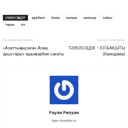
ІЛМЕКСӨЗДЕР
әдебиет
білім
ғылым
зияткер
сайыс
тарих
тіл
Алдыңғы материал
Келесі материал
«Азаттық аңсаған Алаш
ТӘУЕЛСІЗДІК – ЕЛ БАҚЫТЫ
арыстары» ашық тәрбие сағаты
(баяндама)
Рауан Ризуан
https://martebe.kz