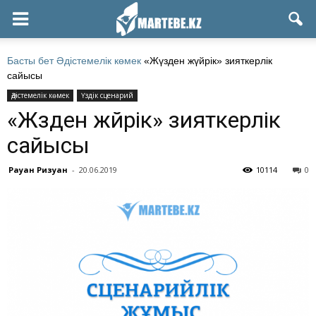
Басты бет
Әдістемелік көмек
«Жүзден жүйрік» зияткерлік
сайысы
Әдістемелік көмек
Үздік сценарий
«Жүзден жүйрік» зияткерлік
сайысы
Рауан Ризуан
-
20.06.2019
10114
0