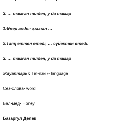
3. … тамған тілден, у да тамар
1.Өнер алды- қызыл …
2.Таяқ еттен өтеді, … сүйектен өтеді.
3. … тамған тілден, у да тамар
Жауаптары:
Тіл-язык- language
Сөз-слова- word
Бал-мед- Honey
Базаргул Делек