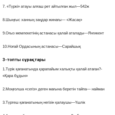
7. «Түркі» атауы алғаш рет айтылған жыл—542ж
8.Шыңғыс ханның заңдар жинағы— «Жасақ»
9.Оғыз мемлекетінің астанасы қалай аталады—Янгикент
10.Ноғай Ордасының астанасы—Сарайшық
3-топтың сұрақтары
1.Түрік қағанатында қарапайым халықты қалай атаған?-
«Қара бұдын»
2.Моңғолша «сегіз» деген мағына беретін тайпа— найман
3.Түргеш қағанатының негізін қалаушы—Үшлік