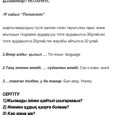
қызметкер? НОТАРИУС
-ІҮ сайыс “Полиглот”
шарты:мақалдың түсіп қалған сөзін тауып,оны орыс және
ағылшын тілдеріне аудару,үш тілге аударылса-30ұпай,екі
тілге аударылса-20ұпай,тек жауабы айтылса-10 ұпай.
1.Өнер алды- қызыл …
Тіл-язык- language
2.Таяқ еттен өтеді, … сүйектен өтеді.
Сөз-слова- word
3….тамған тілден, у да тамар.
Бал-мед- Honey
СЕРГІТУ
1)Жыланды інінен қайтып шығарамыз?
2) Инемен құдық қазуға болама?
3) Қар жана ма?