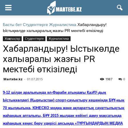
Басты бет
Студенттерге
Журналистика
Хабарландыру!
Ыстықкөлде халықаралық жазғы PR мектебі өткізіледі
Жаңалықтар
Студенттерге
Журналистика
Хабарландыру! Ыстықкөлде
халықаралық жазғы PR
мектебі өткізіледі
Martebe.kz
-
01.07.2015
1987
0
9-12 шілде аралығында әл-Фараби атындағы ҚазҰУ-дың
Ыстықкөлдегі (Қырғызстан) спорт-сауықтыру кешенінде БҰҰ-ның
70 жылдығына, ЮНЕСКО медиа және ақпараттық сауаттылықтың
жаһандық апталығы, БҰҰ 2015 жылдан кейінгі даму мақсатында
жаһандық кеңес беру үдерісі аясында «ТҰРҒЫНДАРДЫҢ МЕДИА