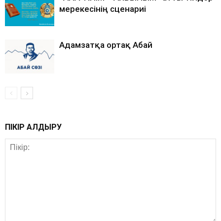
мерекесінің сценариі
Адамзатқа ортақ Абай
ПІКІР ҚАЛДЫРУ