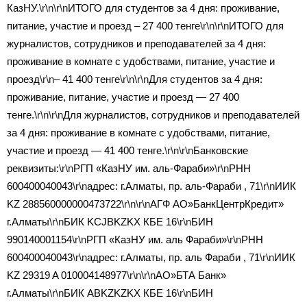
КазНУ.
\r\n\r\n
ИТОГО для студентов за 4 дня: проживание,
питание, участие и проезд – 27 400 тенге
\r\n\r\n
ИТОГО для
журналистов, сотрудников и преподавателей за 4 дня:
проживание в комнате с удобствами, питание, участие и
проезд
\r\n
– 41 400 тенге
\r\n\r\n
Для студентов за 4 дня:
проживание, питание, участие и проезд — 27 400
тенге.
\r\n\r\n
Для журналистов, сотрудников и преподавателей
за 4 дня: проживание в комнате с удобствами, питание,
участие и проезд — 41 400 тенге.
\r\n\r\n
Банковские
реквизиты:
\r\n
РГП «КазНУ им. аль-Фараби»
\r\n
РНН
600400040043
\r\n
адрес: г.Алматы, пр. аль-Фараби , 71
\r\n
ИИК
KZ 288560000000473722
\r\n\r\n
АГФ АО»БанкЦентрКредит»
г.Алматы
\r\n
БИК KCJBKZKX КБЕ 16
\r\n
БИН
990140001154
\r\n
РГП «КазНУ им. аль Фараби»
\r\n
РНН
600400040043
\r\n
адрес: г.Алматы, пр. аль Фараби , 71
\r\n
ИИК
KZ 29319 A 010004148977
\r\n\r\n
АО»БТА Банк»
г.Алматы
\r\n
БИК ABKZKZKX КБЕ 16
\r\n
БИН