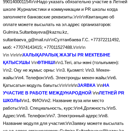
990140001154
\r\n
Надо указать обязательно участие в Летней
школе Журналистики и коммуникации и PR школы когда
заполняете банковские реквизиты.
\r\n\r\n
Квитанцию об
оплате можете высылать на эл.адрес организаторов:
Gulmira.Sultanbayeva@kaznu.kz,
sultanbaeva_g@mail.ru
\r\n
Султанбаева Г.С. +77372211492,
моб: +77074143415; +77011527488.
\r\n\r\n
\r\n \r\n\r\n
ХАЛЫҚАРАЛЫҚ ЖАЗҒЫ PR МЕКТЕБІНЕ
ҚАТЫСУШЫ
\r\n
ӨТІНІШІ
\r\n
1.Тегі, аты-жөні (толығымен):
\r\n
2. Оқу не жұмыс орны:
\r\n
3. Қызметі:
\r\n3. Мекен-
жайы:\r\n4. Телефон:\r\n5. Электронды мекен-жайы:\r\n6.
Қатысатын модуль бағыты:
\r\n\r\n
\r\n
ЗАЯВКА
\r\n
НА
УЧАСТИЕ В РАБОТЕ МЕЖДУНАРОДНОЙ
\r\n
ЛЕТНЕЙ PR
ШКОЛЫ
\r\n1. ФИО\r\n2. Название вуза или место
работы:\r\n3. Специальность, курс:\r\n4.Должность:\r\n5.
Адрес:\r\n6. Телефон:\r\n7. Электронный адерс:\r\n8.
Название модуля для участия:\r\nЗаявку можете высылать
на эл-адрес организаторов: Gulmira.Sultanbayeva@kaznu.kz,