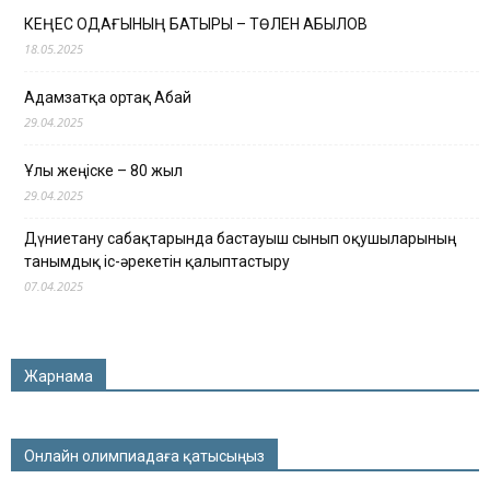
КЕҢЕС ОДАҒЫНЫҢ БАТЫРЫ – ТӨЛЕН ҚАБЫЛОВ
18.05.2025
Адамзатқа ортақ Абай
29.04.2025
Ұлы жеңіске – 80 жыл
29.04.2025
Дүниетану сабақтарында бастауыш сынып оқушыларының
танымдық іс-әрекетін қалыптастыру
07.04.2025
Жарнама
Онлайн олимпиадаға қатысыңыз