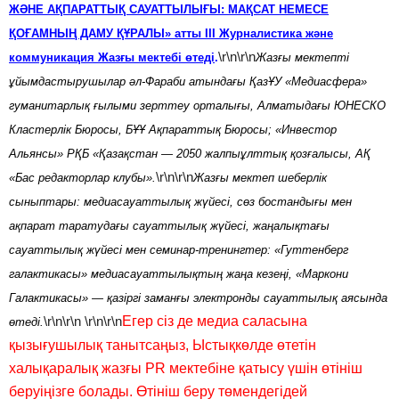
ЖӘНЕ АҚПАРАТТЫҚ САУАТТЫЛЫҒЫ: МАҚСАТ НЕМЕСЕ
ҚОҒАМНЫҢ ДАМУ ҚҰРАЛЫ» атты III Журналистика және
\r\n\r\n
коммуникация Жазғы мектебі өтеді
.
Жазғы мектепті
ұйымдастырушылар әл-Фараби атындағы ҚазҰУ «Медиасфера»
гуманитарлық ғылыми зерттеу орталығы, Алматыдағы ЮНЕСКО
Кластерлік Бюросы, БҰҰ Ақпараттық Бюросы; «Инвестор
Альянсы» РҚБ «Қазақстан — 2050 жалпыұлттық қозғалысы, АҚ
\r\n\r\n
«Бас редакторлар клубы».
Жазғы мектеп шеберлік
сыныптары: медиасауаттылық жүйесі, сөз бостандығы мен
ақпарат таратудағы сауаттылық жүйесі, жаңалықтағы
сауаттылық жүйесі мен семинар-тренингтер: «Гуттенберг
галактикасы» медиасауаттылықтың жаңа кезеңі, «Маркони
Галактикасы» — қазіргі заманғы электронды сауаттылық аясында
\r\n\r\n \r\n\r\n
Егер сіз де медиа саласына
өтеді.
қызығушылық танытсаңыз, Ыстықкөлде өтетін
халықаралық жазғы PR мектебіне қатысу үшін өтініш
беруіңізге болады. Өтініш беру төмендегідей