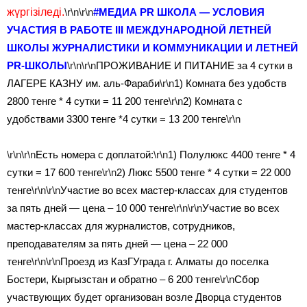
жүргізіледі.
\r\n\r\n
‪#‎
МЕДИА PR ШКОЛА‬
— УСЛОВИЯ
УЧАСТИЯ В РАБОТЕ III МЕЖДУНАРОДНОЙ ЛЕТНЕЙ
ШКОЛЫ ЖУРНАЛИСТИКИ И КОММУНИКАЦИИ И ЛЕТНЕЙ
PR-ШКОЛЫ
\r\n\r\n
ПРОЖИВАНИЕ И ПИТАНИЕ за 4 сутки в
ЛАГЕРЕ КАЗНУ им. аль-Фараби
\r\n
1) Комната без удобств
2800 тенге * 4 сутки = 11 200 тенге
\r\n
2) Комната с
удобствами 3300 тенге *4 сутки = 13 200 тенге
\r\n
\r\n\r\n
Есть номера с доплатой:
\r\n
1) Полулюкс 4400 тенге * 4
сутки = 17 600 тенге
\r\n
2) Люкс 5500 тенге * 4 сутки = 22 000
тенге
\r\n\r\n
Участие во всех мастер-классах для студентов
за пять дней — цена – 10 000 тенге
\r\n\r\n
Участие во всех
мастер-классах для журналистов, сотрудников,
преподавателям за пять дней — цена – 22 000
тенге
\r\n\r\n
Проезд из КазГУграда г. Алматы до поселка
Бостери, Кыргызстан и обратно – 6 200 тенге
\r\n
Сбор
участвующих будет организован возле Дворца студентов