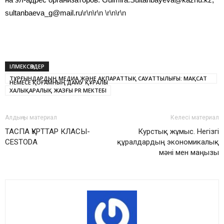
sultanbaeva_g@mail.ru
\r\n\r\n \r\n\r\n
ІЛМЕКСӨЗДЕР
ТҰРҒЫНДАРДЫҢ МЕДИА ЖӘНЕ АҚПАРАТТЫҚ САУАТТЫЛЫҒЫ: МАҚСАТ
НЕМЕСЕ ҚОҒАМНЫҢ ДАМУ ҚҰРАЛЫ
ХАЛЫҚАРАЛЫҚ ЖАЗҒЫ PR МЕКТЕБІ
Алдыңғы материал
Келесі материал
ТАСПА ҚҰРТТАР КЛАСЫ-
Курстық жұмыс. Негізгі
СESTODA
құралдардың экономикалық
мәні мен маңызы