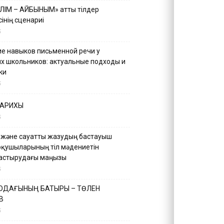
ІЛІМ – АЙБЫНЫМ» атты тілдер
інің сценариі
5
е навыков письменной речи у
х школьников: актуальные подходы и
ки
5
ТАРИХЫ
5
 және сауатты жазудың бастауыш
оқушыларының тіл мәдениетін
астырудағы маңызы
5
 ОДАҒЫНЫҢ БАТЫРЫ – ТӨЛЕН
В
5