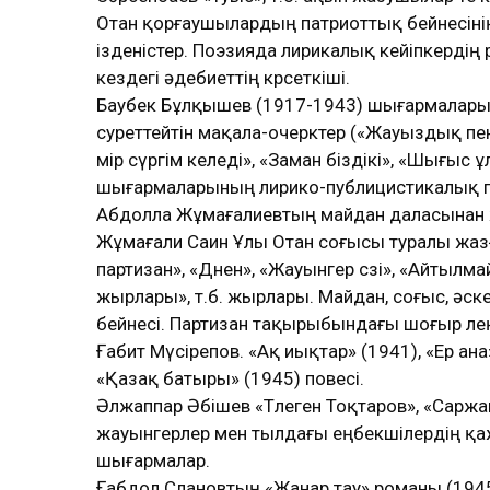
Отан қорғаушылардың патриоттық бейнесінің 
ізденістер. Поэзияда лирикалық кейіпкердің р
кездегі әдебиеттің көрсеткіші.
Баубек Бұлқышев (1917-1943) шығармалары
суреттейтін мақала-очерктер («Жауыздық пен 
өмір сүргім келеді», «Заман біздікі», «Шығыс 
шығармаларының лирико-публицистикалық 
Абдолла Жұмағалиевтың майдан даласынан
Жұмағали Саин Ұлы Отан соғысы туралы жазға
партизан», «Дөнен», «Жауынгер сөзі», «Айтылм
жырлары», т.б. жырлары. Майдан, соғыс, әскери
бейнесі. Партизан тақырыбындағы шоғыр өлең
Ғабит Мүсірепов. «Ақ иықтар» (1941), «Ер ана
«Қазақ батыры» (1945) повесі.
Әлжаппар Әбішев «Төлеген Тоқтаров», «Саржа
жауынгерлер мен тылдағы еңбекшілердің қаж
шығармалар.
Ғабдол Слановтың «Жанар тау» романы (194