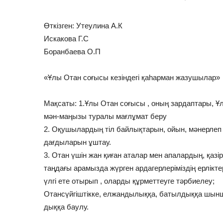
Өткізген: Утеулина А.К
Искакова Г.С
Боранбаева О.П
«Ұлы Отан соғысы кезіндегі қаһарман жазушылар»
Мақсаты: 1.Ұлы Отан соғысы , оның зардаптары, Ұл
мән-маңызы туралы мағлұмат беру
2. Оқушылардың тіл байлықтарын, ойын, мәнерлеп
дағдыларын ұштау.
3. Отан үшін жан қиған аталар мен апалардың, қазір
таңдағы арамызда жүрген ардагерлеріміздің ерлікте
үлгі ете отырып , оларды құрметтеуге тәрбиелеу;
Отансүйгіштікке, елжандылыққа, батылдыққа шын
дыққа баулу.