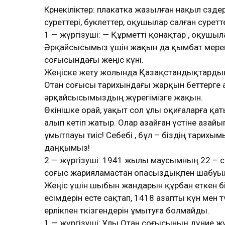
Көрнекіліктер: плакатка жазылған нақыл сөзд
суреттері, буклеттер, оқушылар салған сурет
1 — жүргізуші: — Құрметті қонақтар , оқушыла
Әрқайсысымыз үшін жақын да қымбат мере
соғысындағы жеңіс күні.
Жеңіске жету жолында Қазақстандықтардың 
Отан соғысы тарихындағы жарқын беттерге 
әрқайсысымыздың жүрегімізге жақын.
Өкінішке орай, уақыт сол ұлы оқиғаларға 
алып кетіп жатыр. Олар азайған үстіне азайы
ұмытпауы тиіс! Себебі , бұл – біздің тарихы
даңқымыз!
2 — жүргізуші: 1941 жылы маусымның 22 – с
соғыс жарияламастан опасыздықпен шабуы
Жеңіс үшін шыбын жандарын құрбан еткен 
есімдерін есте сақтап, 1418 азапты күн мен 
ерлікпен өткізгендерін ұмытуға болмайды.
1 — жүргізуші: Ұлы Отан соғысының дүние ж