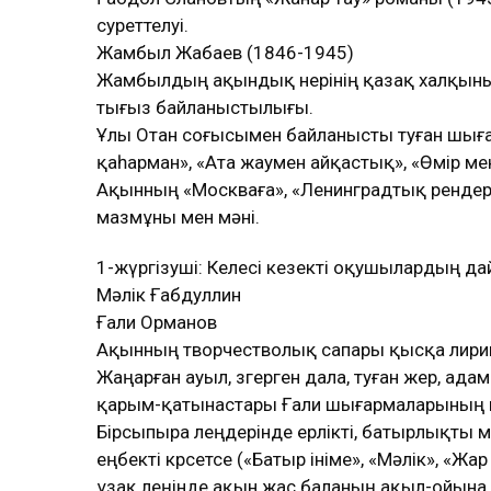
суреттелуі.
Жамбыл Жабаев (1846-1945)
Жамбылдың ақындық өнерінің қазақ халқыны
тығыз байланыстылығы.
Ұлы Отан соғысымен байланысты туған шығар
қаһарман», «Ата жаумен айқастық», «Өмір мен 
Ақынның «Москваға», «Ленинградтық өрендері
мазмұны мен мәні.
1-жүргізуші: Келесі кезекті оқушылардың да
Мәлік Ғабдуллин
Ғали Орманов
Ақынның творчестволық сапары қысқа лирик
Жаңарған ауыл, өзгерген дала, туған жер, а
қарым-қатынастары Ғали шығармаларының н
Бірсыпыра өлеңдерінде ерлікті, батырлықты
еңбекті көрсетсе («Батыр ініме», «Мәлік», «Жар
ұзақ өлеңінде ақын жас баланың ақыл-ойына с