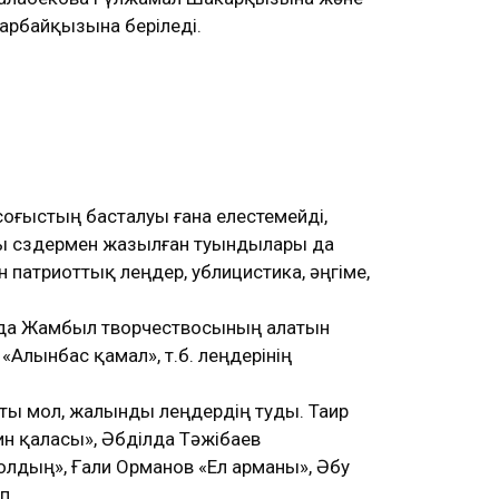
тарбайқызына беріледі.
оғыстың басталуы ғана елестемейді,
 сөздермен жазылған туындылары да
 патриоттық өлеңдер, ублицистика, әңгіме,
нда Жамбыл творчествосының алатын
«Алынбас қамал», т.б. өлеңдерінің
аты мол, жалынды өлеңдердің туды. Таир
н қаласы», Әбділда Тәжібаев
олдың», Ғали Орманов «Ел арманы», Әбу
п.