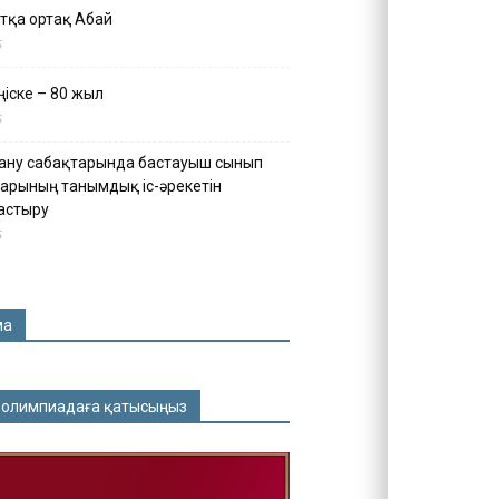
тқа ортақ Абай
5
іске – 80 жыл
5
ану сабақтарында бастауыш сынып
арының танымдық іс-әрекетін
астыру
5
ма
 олимпиадаға қатысыңыз