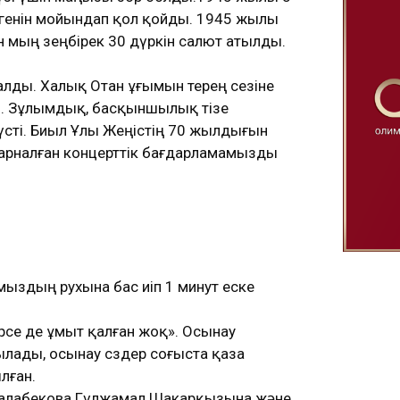
генін мойындап қол қойды. 1945 жылы
мың зеңбірек 30 дүркін салют атылды.
алды. Халық Отан ұғымын терең сезіне
ты. Зұлымдық, басқыншылық тізе
 түсті. Биыл Ұлы Жеңістің 70 жылдығын
е арналған концерттік бағдарламамызды
мыздың рухына бас иіп 1 минут еске
рсе де ұмыт қалған жоқ». Осынау
тылады, осынау сөздер соғыста қаза
лған.
сі Балабекова Гүлжамал Шакарқызына және