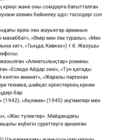
көрінуі және оны сомдауға бағытталған
ухани әлемін бейнелеу әдіс-тәсілдері сол
ндағы ерлік пен жауынгер арманын
махаббат», «Өмір мен өлім туралы», «Мен
ұлына хат», «Тыңда, Кавказ») т.б. Жазушы
пафосы.
 жазылған «Алматылықтар» романы.
н «Есімде Айдар өзені», «Түн қатады
ай келген аманат», «Жаралы партизан
 техника, шайқас көріністерінің көркем
дері бар.
» (1942), «Ақлима» (1945) әңгімелері мен
н», «Жас түлектер». Майдандағы
ырлы еңбегін суреттеуге арналған
5).Шығармадағы жұмысшылар өмірінің