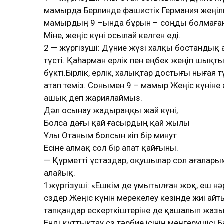
мамырда Берлинде фашистік Германия жеңіл
мамырдың 9 –ында бұрын – соңды болмаған 
Міне, жеңіс күні осылай келген еді.
2 — жүргізуші: Дүние жүзі халқы бостандық 
түсті. Қаһарман ерлік пен еңбек жеңіп шық
бүкті.Бірлік, ерлік, халықтар достығы нығая
атап өтеміз. Сонымен 9 – мамыр Жеңіс күнін
ашық деп жариялаймыз.
Дәл осынау жадыраңқы жай күні,
Болса дағы қай ғасырдың қай жылы
Ұлы Отаным болсын иіп бір минут
Есіне алмақ сол бір апат қайғыны.
— Құрметті ұстаздар, оқушылар сол ағалары
алайық.
1жүргізуші: «Ешкім де ұмытылған жоқ, еш нә
сөздер Жеңіс күнін мерекелеу кезінде жиі ай
тапқандар ескерткіштеріне де қашалып жазы
Енді құттықтау сөз тәрбие ісінің меңгеруші