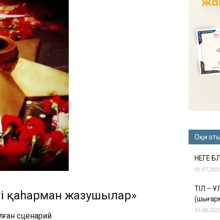
Оқи от
НЕГЕ Б
05.07.202
ТІЛ – 
егі қаһарман жазушылар»
(шығар
10.09.202
алған сценарий