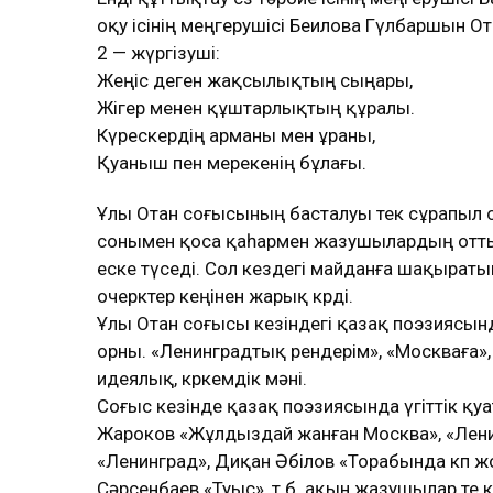
оқу ісінің меңгерушісі Беилова Гүлбаршын О
2 — жүргізуші:
Жеңіс деген жақсылықтың сыңары,
Жігер менен құштарлықтың құралы.
Күрескердің арманы мен ұраны,
Қуаныш пен мерекенің бұлағы.
Ұлы Отан соғысының басталуы тек сұрапыл с
сонымен қоса қаһармен жазушылардың отты
еске түседі. Сол кездегі майданға шақыратын
очерктер кеңінен жарық көрді.
Ұлы Отан соғысы кезіндегі қазақ поэзиясы
орны. «Ленинградтық өрендерім», «Москваға», 
идеялық, көркемдік мәні.
Соғыс кезінде қазақ поэзиясында үгіттік қу
Жароков «Жұлдыздай жанған Москва», «Лени
«Ленинград», Диқан Әбілов «Торабында көп ж
Сәрсенбаев «Туыс», т.б. ақын жазушылар өте кө