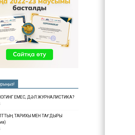
ырыңыз!
ЛОГИНГ ЕМЕС, ДӘЛ ЖУРНАЛИСТИКА?
6
ҰЛТТЫҢ ТАРИХЫ МЕН ТАҒДЫРЫ
ма)
5