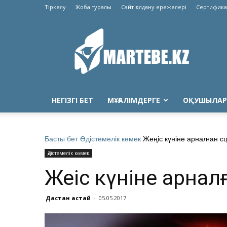
Тіркелу
Жоба туралы
Сайт қолдану ережелері
Сертифика
Martebe.kz
білім
сайты
НЕГІЗГІ БЕТ
МҰҒАЛІМДЕРГЕ
ОҚУШЫЛАР
Басты бет
Әдістемелік көмек
Жеңіс күніне арналған с
Әдістемелік көмек
Жеңіс күніне арна
Дастан Қастай
-
05.05.2017