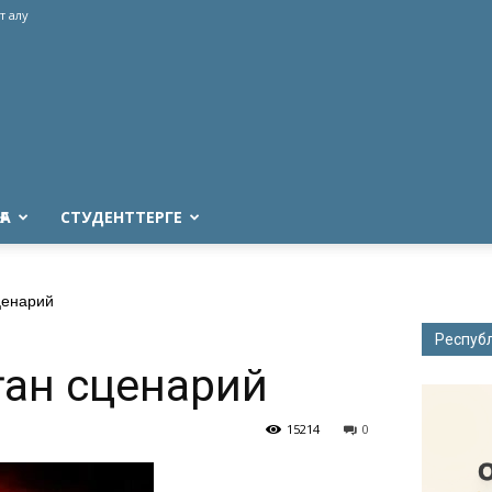
т алу
ҒА
СТУДЕНТТЕРГЕ
ценарий
Респуб
лған сценарий
15214
0