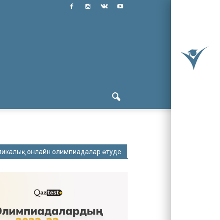
ликалық онлайн олимпиадалар өтуде