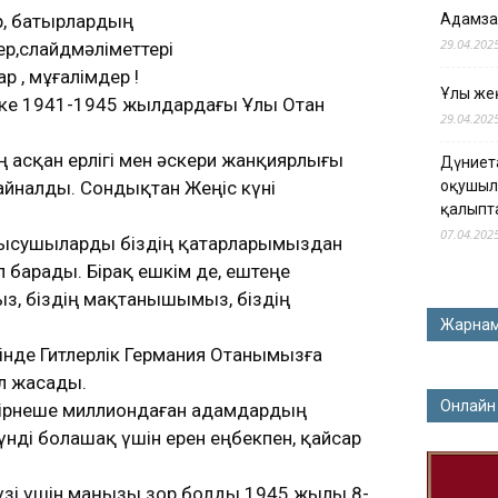
ер, батырлардың
Адамза
29.04.202
тер,слайдмәліметтері
р , мұғалімдер !
Ұлы жең
ке 1941-1945 жылдардағы Ұлы Отан
29.04.202
асқан ерлігі мен әскери жанқиярлығы
Дүниет
айналды. Сондықтан Жеңіс күні
оқушыл
қалыпт
07.04.202
қатысушыларды біздің қатарларымыздан
п барады. Бірақ ешкім де, ештеңе
мыз, біздің мақтанышымыз, біздің
Жарна
інде Гитлерлік Германия Отанымызға
л жасады.
Онлайн
бірнеше миллиондаған адамдардың
түнді болашақ үшін ерен еңбекпен, қайсар
үзі үшін маңызы зор болды.1945 жылы 8-