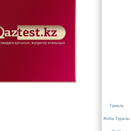
Тіркелу
Жоба Туралы