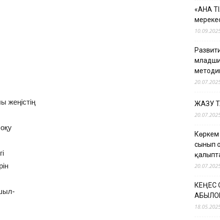
«АНА Т
мерекес
10.09.202
Развити
младши
методи
20.07.202
ы жеңістің
ЖАЗУ 
20.07.202
 оқу
Көркем
сынып 
гі
қалыпт
рін
20.07.202
КЕҢЕС
шыл-
ҚАБЫЛО
18.05.202