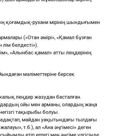
ң қоғамдық-рухани өмірінің шындығымен
малары («Отан әмірі», «Қамал бұзған
өлім белдесті»).
м», «Алынбас қамал» атты өлеңдерінің
йындаған мәліметтеріне берсек.
алық өлеңдер жазудан басталған.
дамдардың ойы мен арманы, олардың жаңа
егізгі тақырыбы болуы.
 мадақтап, майдан уақытындағы тылдағы
 жалауы», т.б.), ал «Ана әңгімесі» деген
ыйымды етіп ертегі мен әңгіме үлгісінде