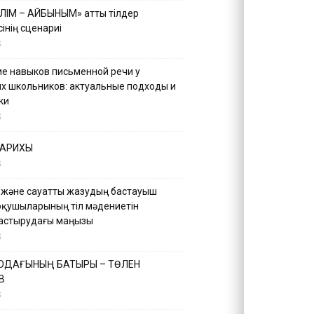
ІЛІМ – АЙБЫНЫМ» атты тілдер
інің сценариі
5
е навыков письменной речи у
х школьников: актуальные подходы и
ки
5
ТАРИХЫ
5
 және сауатты жазудың бастауыш
оқушыларының тіл мәдениетін
астырудағы маңызы
5
 ОДАҒЫНЫҢ БАТЫРЫ – ТӨЛЕН
В
5