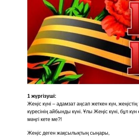
1 жүргізуші:
Жеңіс күні – адамзат аңсап жеткен күн, жеңісті
күресінің айбынды күні. Ұлы Жеңіс күні, бұл кү
мәңгі кете ме?!
Жеңіс деген жақсылықтың сыңары,