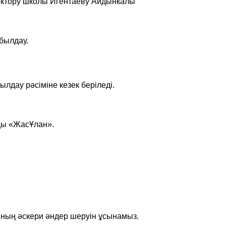
ектору школы Игентаеву Айдынкалы
былдау.
лдау рәсіміне кезек беріледі.
ды «ЖасҰлан».
ның әскери әндер шеруін ұсынамыз.