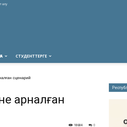
т алу
ҒА
СТУДЕНТТЕРГЕ
налған сценарий
Респуб
іне арналған
18684
0