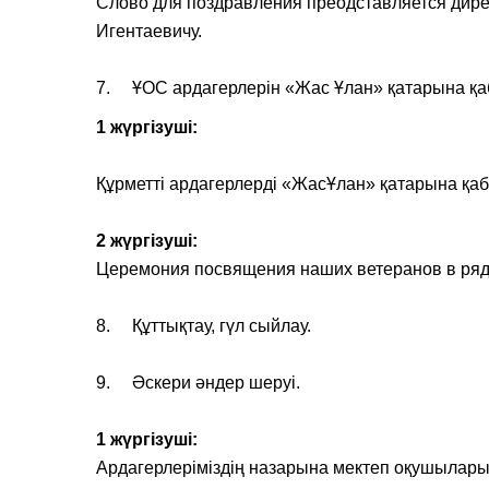
Слово для поздравления преодставляется дир
Игентаевичу.
7. ҰОС ардагерлерін «Жас Ұлан» қатарына қа
1 жүргізуші:
Құрметті ардагерлерді «ЖасҰлан» қатарына қабы
2 жүргізуші:
Церемония посвящения наших ветеранов в ря
8. Құттықтау, гүл сыйлау.
9. Әскери әндер шеруі.
1 жүргізуші:
Ардагерлеріміздің назарына мектеп оқушылары