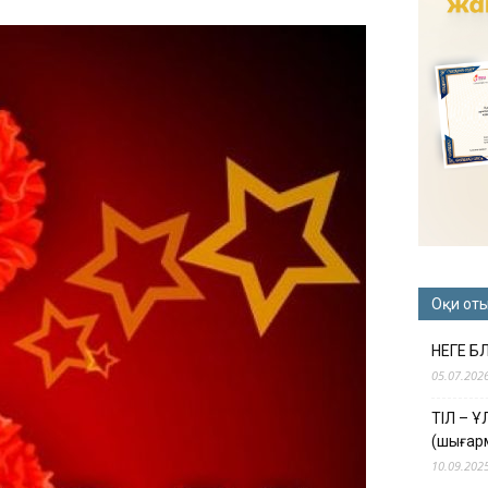
Оқи от
НЕГЕ Б
05.07.202
ТІЛ – 
(шығар
10.09.202