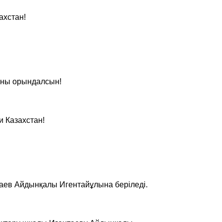
ахстан!
аны орындалсын!
 Казахстан!
таев Айдынқалы Игентайұлына беріледі.