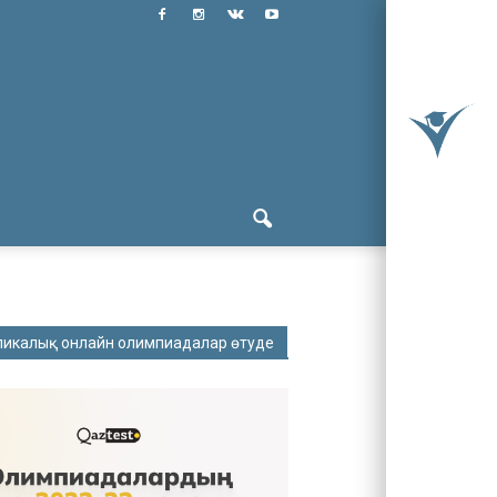
ликалық онлайн олимпиадалар өтуде