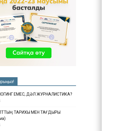
ырыңыз!
ЛОГИНГ ЕМЕС, ДӘЛ ЖУРНАЛИСТИКА?
6
ҰЛТТЫҢ ТАРИХЫ МЕН ТАҒДЫРЫ
ма)
5