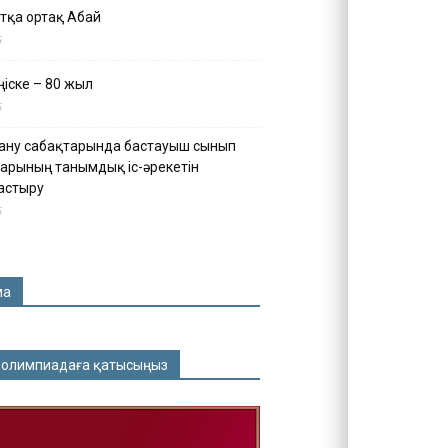
тқа ортақ Абай
5
іске – 80 жыл
5
ану сабақтарында бастауыш сынып
арының танымдық іс-әрекетін
астыру
5
ма
 олимпиадаға қатысыңыз