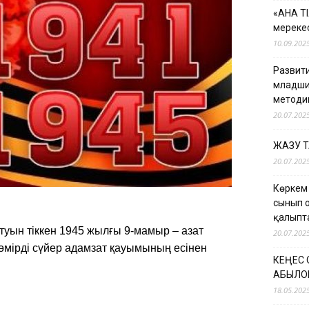
«АНА Т
мерекес
10.09.202
Развити
младши
методи
20.07.202
ЖАЗУ 
20.07.202
Көркем
сынып 
қалыпт
ң туын тіккен 1945 жылғы 9-мамыр – азат
20.07.202
н өмірді сүйер адамзат қауымының есінен
КЕҢЕС
ҚАБЫЛО
18.05.202