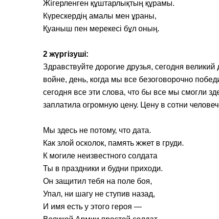
Жігерленген құштарлықтың құрамы.
Күрескердің амалы мен ұраны,
Қуаныш пен мерекесі бұл оның.
2 жүргізуші:
Здравствуйте дорогие друзья, сегодня великий 
войне, день, когда мы все безоговорочно победи
сегодня все эти слова, что бы все мы смогли з
заплатила огромную цену. Цену в сотни человеч
Мы здесь не потому, что дата.
Как злой осколок, память жжет в груди.
К могиле неизвестного солдата
Ты в праздники и будни приходи.
Он защитил тебя на поле боя,
Упал, ни шагу не ступив назад,
И имя есть у этого героя —