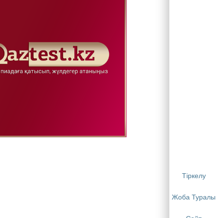
Тіркелу
Жоба Туралы