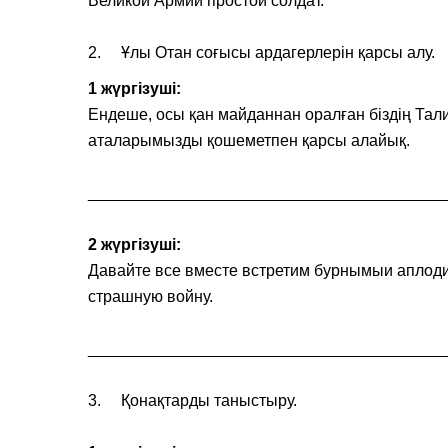
Великой Армии простой солдат.
2. Ұлы Отан соғысы ардагерлерін қарсы алу.
1 жүргізуші:
Ендеше, осы қан майданнан оралған біздің Та
аталарымызды қошеметпен қарсы алайық.
________________________________________
2 жүргізуші:
Давайте все вместе встретим бурнымыи аплод
страшную войну.
________________________________________
3. Қонақтарды таныстыру.