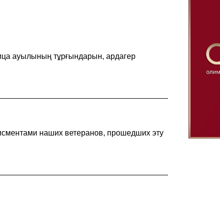
лица ауылының тұрғындарын, ардагер
______________________________________
исментами наших ветеранов, прошедших эту
______________________________________