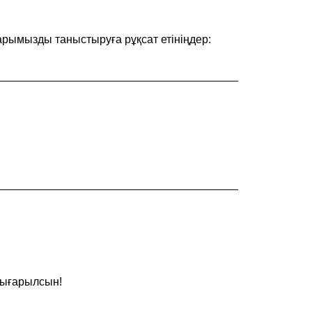
тарымызды таныстыруға рұқсат етініңдер:
______________________________________
:
______________________________________
шығарылсын!