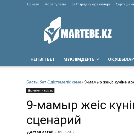
Тіркелу
Жоба туралы
Сайт қолдану ережелері
Сертифика
Martebe.kz
білім
сайты
НЕГІЗГІ БЕТ
МҰҒАЛІМДЕРГЕ
ОҚУШЫЛАР
Басты бет
Әдістемелік көмек
9-мамыр жеңіс күніне ар
Әдістемелік көмек
9-мамыр жеңіс күн
сценарий
Дастан Қастай
-
05.05.2017