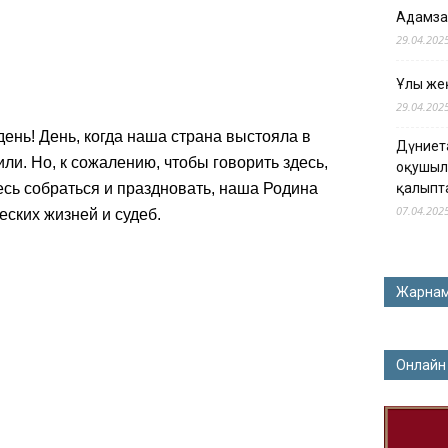
Адамза
29.04.202
Ұлы жең
29.04.202
день! День, когда наша страна выстояла в
Дүниет
ли. Но, к сожалению, чтобы говорить здесь,
оқушыл
десь собраться и праздновать, наша Родина
қалыпт
07.04.202
еских жизней и судеб.
Жарна
Онлайн