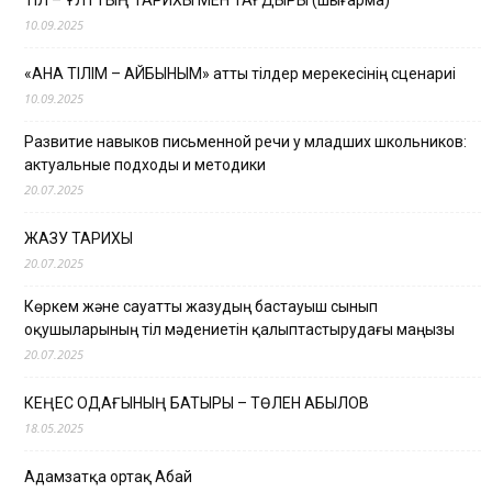
10.09.2025
«АНА ТІЛІМ – АЙБЫНЫМ» атты тілдер мерекесінің сценариі
10.09.2025
Развитие навыков письменной речи у младших школьников:
актуальные подходы и методики
20.07.2025
ЖАЗУ ТАРИХЫ
20.07.2025
Көркем және сауатты жазудың бастауыш сынып
оқушыларының тіл мәдениетін қалыптастырудағы маңызы
20.07.2025
КЕҢЕС ОДАҒЫНЫҢ БАТЫРЫ – ТӨЛЕН ҚАБЫЛОВ
18.05.2025
Адамзатқа ортақ Абай