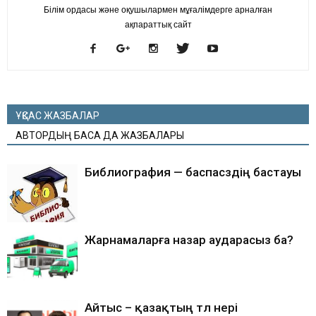
Білім ордасы және оқушылармен мұғалімдерге арналған
ақпараттық сайт
ҰҚСАС ЖАЗБАЛАР
АВТОРДЫҢ БАСҚА ДА ЖАЗБАЛАРЫ
Библиография — баспасөздің бастауы
Жарнамаларға назар аударасыз ба?
Айтыс – қазақтың төл өнері