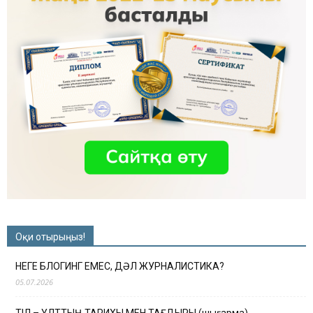
Оқи отырыңыз!
НЕГЕ БЛОГИНГ ЕМЕС, ДӘЛ ЖУРНАЛИСТИКА?
05.07.2026
ТІЛ – ҰЛТТЫҢ ТАРИХЫ МЕН ТАҒДЫРЫ (шығарма)