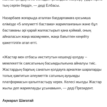
тың серпін берді», — деді Елбасы.
Назарбаев жоғарыда аталған бағдарламаға қосымша
елімізде «5 әлеуметті бастама» жарияланғанын және бұл
бастаманы әрі қарай жалғастырып қана қоймай, оның
айналасын жаңа мазмұнмен, жаңа бағытпен кеңейту
қажеттілігін атап өтті.
«Жастар мен отбасы институтын кешенді қолдау –
мемлекеттік саясатының басымдылығына айналуы тиіс.
Жастардың барлық санатын қолдауға арналған шараларды
толық қамтитын әлеуметтік сатының ауқымды
платформасын қалыптастыру керек. Келесі жылды Жастар
жылы деп жариялауды ұсынамын», — деді Президент.
Ақмарал Шағатай