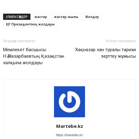
ІЛМЕКСӨЗДЕР
жастар
жастар жылы
Жолдау
ҚР Президентінің жолдауы
Алдыңғы материал
Келесі материал
Мемлекет басшысы
Хақназар хан туралы тарихи
Н.Ә.Назарбаевтың Қазақстан
зерттеу жұмысы
халқына жолдауы
Martebe.kz
https://martebe.kz