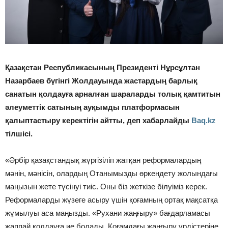
Қазақстан Республикасының Президенті Нұрсұлтан
Назарбаев бүгінгі Жолдауында жастардың барлық
санатын қолдауға арналған шараларды толық қамтитын
әлеуметтік сатының ауқымды платформасын
қалыптастыру керектігін айтты, деп хабарлайды
Baq.kz
тілшісі.
«Әрбір қазақстандық жүргізіліп жатқан реформалардың
мәнін, мәнісін, олардың Отанымызды өркендету жолындағы
маңызын жете түсінуі тиіс. Оны біз жеткізе білуіміз керек.
Реформаларды жүзеге асыру үшін қоғамның ортақ мақсатқа
жұмылуы аса маңызды. «Рухани жаңғыру» бағдарламасы
жаппай қолдауға ие болады. Қоғамдағы жаңғыру үрдістеріне