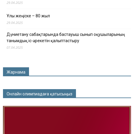
29.04.2025
Ұлы жеңіске – 80 жыл
29.04.2025
Дүниетану сабақтарында бастауыш сынып оқушыларының
танымдық іс-әрекетін қалыптастыру
07.04.2025
Жарнама
Онлайн олимпиадаға қатысыңыз