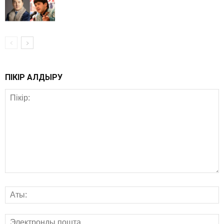
ПІКІР ҚАЛДЫРУ