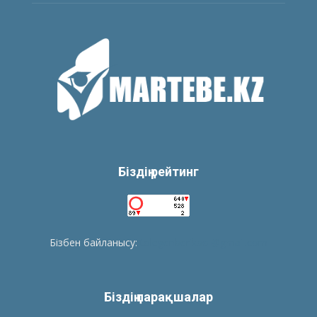
Біздің рейтинг
Бізбен байланысу:
tolegenberikbol@gmail.com
Біздің парақшалар