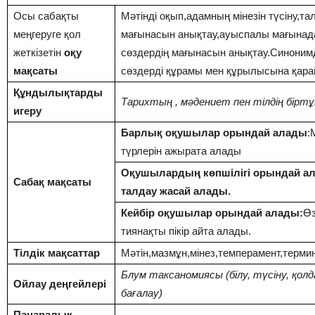
Осы сабақты
Мәтінді оқып,адамның мінезін түсіну,т
меңгеруге қол
мағынасын анықтау,ауыспалы мағынада
жеткізетін
оқу
сөздердің мағынасын анықтау.Синонимд
мақсаты
сөздерді құрамы мен құрылысына қарай
Құндылықтарды
Тарихтың , мәдениет пен тілдің бір
игеру
Барлық оқушылар орындай алады
:
түрлерін ажырата алады
Оқушылардың көпшілігі орындай ала
Сабақ мақсаты
талдау жасай алады.
Кейбір оқушылар орындай алады:
Өз
тиянақты пікір айта алады.
Тілдік мақсаттар
Мәтін,мазмұн,мінез,темперамент,терми
Блум таксаномиясы (білу, түсіну, қолд
Ойлау деңгейлері
бағалау)
Пәнаралық