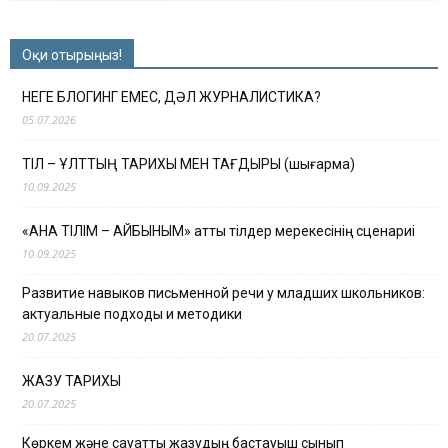
Оқи отырыңыз!
НЕГЕ БЛОГИНГ ЕМЕС, ДӘЛ ЖУРНАЛИСТИКА?
05.07.2026
ТІЛ – ҰЛТТЫҢ ТАРИХЫ МЕН ТАҒДЫРЫ (шығарма)
10.09.2025
«АНА ТІЛІМ – АЙБЫНЫМ» атты тілдер мерекесінің сценариі
10.09.2025
Развитие навыков письменной речи у младших школьников:
актуальные подходы и методики
20.07.2025
ЖАЗУ ТАРИХЫ
20.07.2025
Көркем және сауатты жазудың бастауыш сынып