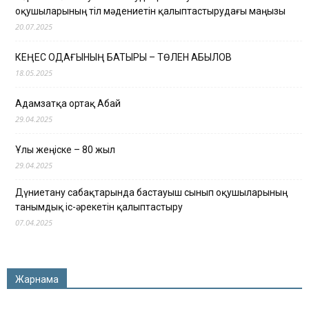
оқушыларының тіл мәдениетін қалыптастырудағы маңызы
20.07.2025
КЕҢЕС ОДАҒЫНЫҢ БАТЫРЫ – ТӨЛЕН ҚАБЫЛОВ
18.05.2025
Адамзатқа ортақ Абай
29.04.2025
Ұлы жеңіске – 80 жыл
29.04.2025
Дүниетану сабақтарында бастауыш сынып оқушыларының
танымдық іс-әрекетін қалыптастыру
07.04.2025
Жарнама