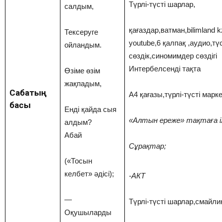
Түрлі-түсті шарлар,
салдым,
қағаздар,ватман,bilimland k
Тексеруге
youtube,6 қалпақ ,аудио,тү
ойландым.
сөздік,синомимдер сөздігі
Интербелсенді тақта
Өзіме өзім
жақпадым,
Сабақтың
А4 қағазы,түрлі-түсті марк
басы
Енді қайда сыя
«Алтын ереже» тақтаға іл
алдым?
Абай
Сұрақтар;
(«Тосын
келбет» әдісі);
-АКТ
—
Түрлі-түсті шарлар,смайли
Оқушыларды