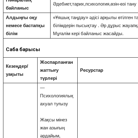
Әдебиет,тарих,психология,өзін-өзі тану
байланыс
Алдыңғы оқу
«Ұяшық таңдау» әдісі арқылы өтілген
немесе бастапқы
білімдерін пысықтау . Әр дұрыс жауап
білім
Мұғалім кері байланыс жасайды.
Сабақ барысы
Жоспарланған
Кезеңдер/
жаттығу
Ресурстар
уақыты
түрлері
—
Психологиялық
ахуал туғызу
Жақсы мінез
жан азығың
әрдайым,