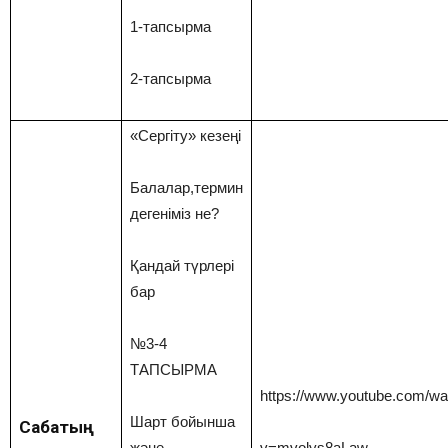
1-тапсырма
2-тапсырма
«Сергіту» кезеңі
Балалар,термин
дегеніміз не?
Қандай түрлері
бар
№3-4
ТАПСЫРМА
https://www.youtube.com/wa
Шарт бойынша
Сабақтың
және
v=mvolys8aLaw