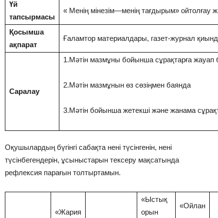
Үй
« Менің мінезім—менің тағдырым» ойтолғау ж
тапсырмасы
Қосымша
Ғаламтор материалдары, газет-журнал қиын
ақпарат
1.Мәтін мазмұны бойынша сұрақтарға жауап 
2.Мәтін мазмұнын өз сөзіңмен баянда
Саралау
3.Мәтін бойынша жетекші және жанама сұрақ
Оқушылардың бүгінгі сабақта нені түсінгенін, нені
түсінбегендерін, ұсыныстарын тексеру мақсатында
рефлексия парағын толтыртамын.
«Ыстық
«Ойлан
«Жария
орын