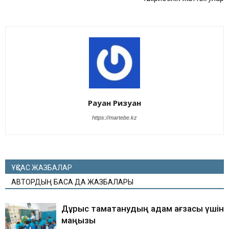
Рауан Ризуан
https://martebe.kz
ҰҚСАС ЖАЗБАЛАР
АВТОРДЫҢ БАСҚА ДА ЖАЗБАЛАРЫ
Дұрыс тамақтанудың адам ағзасы үшін
маңызы