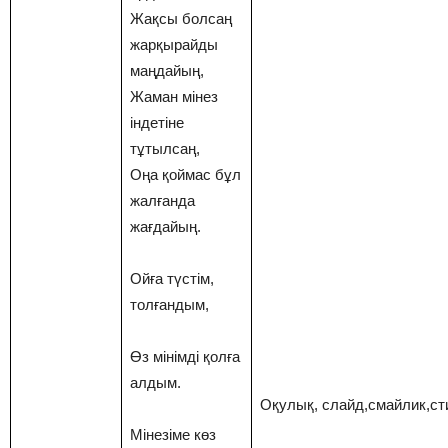
Жақсы болсаң
жарқырайды
маңдайың,
Жаман мінез
індетіне
тұтылсаң,
Оңа қоймас бұл
жалғанда
жағдайың.
Ойға түстім,
толғандым,
Өз мінімді қолға
алдым.
Оқулық, слайд,смайлик,ст
Мінезіме көз