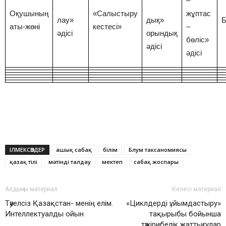
–
Оқушының
«Салыстыру
жұптас
лау»
дық»
Б
аты-жөні
кестесі»
–
әдісі
орындық
бөліс»
әдісі
әдісі
ІЛМЕКСӨЗДЕР
ашық сабақ
білім
Блум таксаномиясы
қазақ тілі
мәтінді талдау
мектеп
сабақ жоспары
Алдыңғы материал
Келесі материал
Тәуелсіз Қазақстан- менің елім.
«Циклдерді ұйымдастыру»
Интеллектуалды ойын
тақырыбы бойынша
тәжірибелік жаттығулар