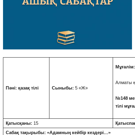
Мұғалім:
Алматы қ
Пәні: қазақ тілі
Сыныбы:
5 «Ж»
№148 ме
тілі мұға
Қатысқаны:
15
Қатыспа
Сабақ тақырыбы: «Адамның кейбір кездері…»