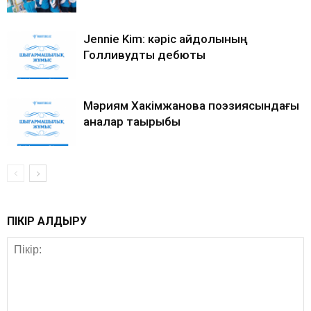
Jennie Kim: кәріс айдолының
Голливудтық дебюты
Мәриям Хакімжанова поэзиясындағы
аналар тақырыбы
ПІКІР ҚАЛДЫРУ