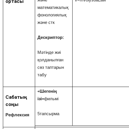
ортасы
математикалық
фонологиялық
және стк
Дескриптор:
Мәтінде жиі
қолданылған
сөз таптарын
табу
«Шегенің
Сабақтың
ізі»
фильмі
соңы
5тапсырма
Рефлексия