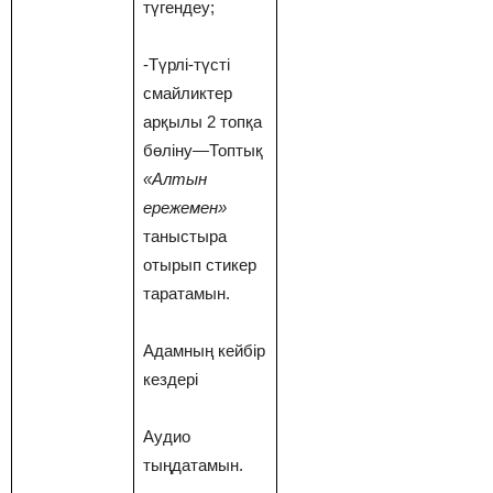
түгендеу;
-Түрлі-түсті
смайликтер
арқылы 2 топқа
бөліну
—
Топтық
«Алтын
ережемен»
таныстыра
отырып стикер
таратамын.
Адамның кейбір
кездері
Аудио
тыңдатамын.