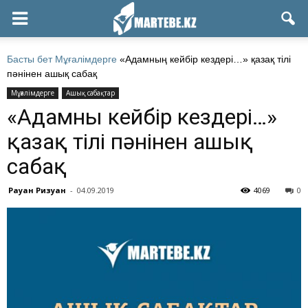
Басты бет
Мұғалімдерге
«Адамның кейбір кездері…» қазақ тілі
пәнінен ашық сабақ
Мұғалімдерге
Ашық сабақтар
«Адамның кейбір кездері…»
қазақ тілі пәнінен ашық
сабақ
Рауан Ризуан
-
04.09.2019
4069
0