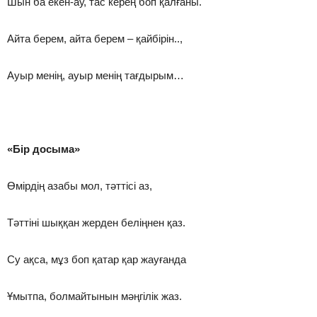
Шын ба екен-ау, тас керең боп қалғаны.
Айта берем, айта берем – қайбірін..,
Ауыр менің, ауыр менің тағдырым…
«Бір досыма»
Өмірдің азабы мол, тәттісі аз,
Тәттіні шыққан жерден беліңнен қаз.
Су ақса, мұз боп қатар қар жауғанда
Ұмытпа, болмайтынын мәңгілік жаз.