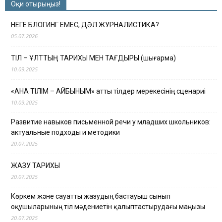
Оқи отырыңыз!
НЕГЕ БЛОГИНГ ЕМЕС, ДӘЛ ЖУРНАЛИСТИКА?
05.07.2026
ТІЛ – ҰЛТТЫҢ ТАРИХЫ МЕН ТАҒДЫРЫ (шығарма)
10.09.2025
«АНА ТІЛІМ – АЙБЫНЫМ» атты тілдер мерекесінің сценариі
10.09.2025
Развитие навыков письменной речи у младших школьников:
актуальные подходы и методики
20.07.2025
ЖАЗУ ТАРИХЫ
20.07.2025
Көркем және сауатты жазудың бастауыш сынып
оқушыларының тіл мәдениетін қалыптастырудағы маңызы
20.07.2025