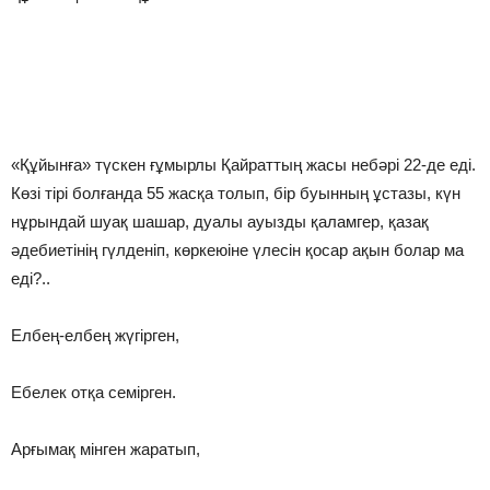
«Құйынға» түскен ғұмырлы Қайраттың жасы небәрі 22-де еді.
Көзі тірі болғанда 55 жасқа толып, бір буынның ұстазы, күн
нұрындай шуақ шашар, дуалы ауызды қаламгер, қазақ
әдебиетінің гүлденіп, көркеюіне үлесін қосар ақын болар ма
еді?..
Елбең-елбең жүгірген,
Ебелек отқа семірген.
Арғымақ мінген жаратып,