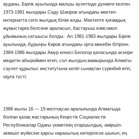
ауданы, Бірлік ауылында малшы әулетінде дүниеге келген.
1973-1981 жылдары Сәду Шәкіров атындағы мектеп-
интернатта сегіз жылдық білім алды. Мектепте қоғамдық
жұмыстарға белсене араласып, бастауыш комсомол
ұйымының хатшысы болды. Ал 1981-1983 жылдары Бірлік
ауылында, бұрыңғы Киров атындағы орта мекебін бітірген.
1984-1986 жылдары Амур өлкесі Белогор қаласында әскери
міндетін абыроймен өтеп, сол жылдың мамырында Алматы
сәулет-құрылыс институтына келіп сынақтан сүрінбей өтіп,
оқуға түсті.
1986 жылы 16 — 19 желтоқсан аралығында Алматыда
болған қазақ жастарының Кеңестік Социалистік
Республикалар Одағы үкіметінің отаршылдық, әміршіл-
әкімшіл жүйесіне қарсы наразылық көтеріліске шығып, ең