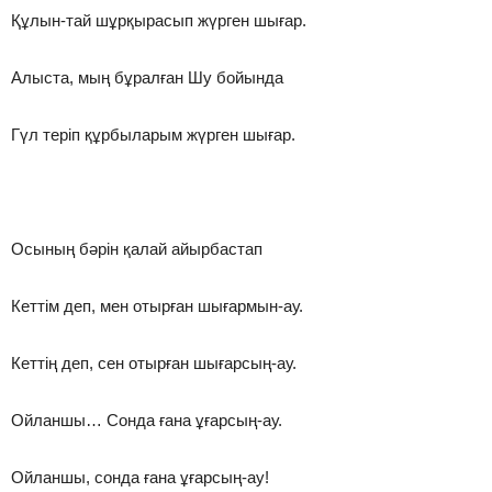
Құлын-тай шұрқырасып жүрген шығар.
Алыста, мың бұралған Шу бойында
Гүл теріп құрбыларым жүрген шығар.
Осының бәрін қалай айырбастап
Кеттім деп, мен отырған шығармын-ау.
Кеттің деп, сен отырған шығарсың-ау.
Ойланшы… Сонда ғана ұғарсың-ау.
Ойланшы, сонда ғана ұғарсың-ау!