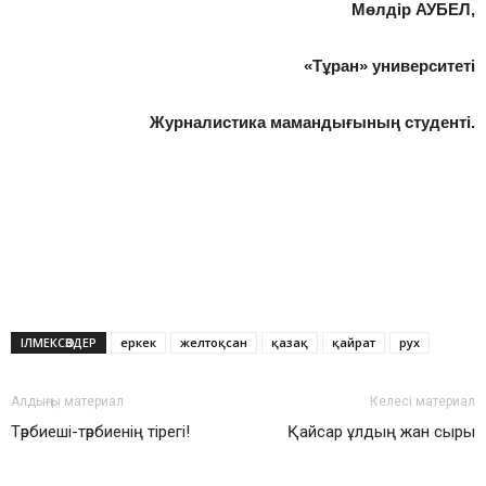
Мөлдір АУБЕЛ,
«Тұран» университеті
Журналистика мамандығының студенті.
ІЛМЕКСӨЗДЕР
еркек
желтоқсан
қазақ
қайрат
рух
Алдыңғы материал
Келесі материал
Тәрбиеші-тәрбиенің тірегі!
Қайсар ұлдың жан сыры