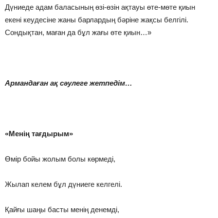
Дүниеде адам баласының өзі-өзін ақтауы өте-мөте қиын
екені кеудесіне жаны барлардың бәріне жақсы белгілі.
Сондықтан, маған да бұл жағы өте қиын…»
Армандаған ақ сәулеге жетпедім…
«Менің тағдырым»
Өмір бойы жолым болы көрмеді,
Жылап келем бұл дүниеге келгелі.
Қайғы шаңы басты менің денемді,