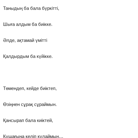
Таныдың ба бала бүркітті,
Шыға алдым ба биікке.
Әлде, ақтамай үмітті
Қалдырдым ба күйікке.
Төмендеп, кейде биіктеп,
Өзіңнен сұрақ сұраймын.
Қансырап бала киіктей,
Құшағыңа келіп құлаймын…