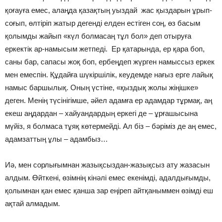
қоғауға емес, алаңда қазақтың уыздай жас қыздарын ұрып-
соғып, өлтіріп жатыр дегенді елден естіген соң, өз басым
қолымды жайып «күл болмасаң тұл бол» деп отыруға
еркектік ар-намысым жетпеді. Ер қатарында, ер қара боп,
саны бар, сапасы жоқ боп, ербеңдеп жүрген намыссыз еркек
мен емеспін. Құдайға шүкіршілік, кеудемде нағыз ерге лайық
намыс баршылық. Оның үстіне, «қыздық жолы жіңішке»
деген. Менің түсінігімше, әйел адамға ер адамдар тұрмақ, аң
екеш аңдардан – хайуандардың еркегі де – ұрғашысына
мүйіз, я болмаса тұяқ көтермейді. Ал біз – бәріміз де аң емес,
адамзаттың ұлы – адамбыз…
Иә, мен сорлығымнан жазықсыздан-жазықсыз ату жазасын
алдым. Өйткені, өзімнің кінәлі емес екенімді, адалдығымды,
қолымнан қан емес қанша зар еңіреп айтқаныммен өзімді еш
ақтай алмадым.