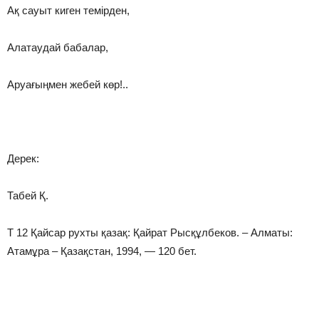
Ақ сауыт киген темірден,
Алатаудай бабалар,
Аруағыңмен жебей көр!..
Дерек:
Табей Қ.
Т 12 Қайсар рухты қазақ: Қайрат Рысқұлбеков. – Алматы:
Атамұра – Қазақстан, 1994, — 120 бет.