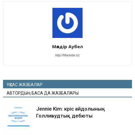
Мөлдір Аубел
http://Martebe.kz
ҰҚСАС ЖАЗБАЛАР
АВТОРДЫҢ БАСҚА ДА ЖАЗБАЛАРЫ
Jennie Kim: кәріс айдолының
Голливудтық дебюты