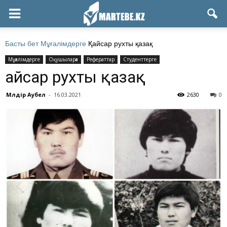
Басты бет
Мұғалімдерге
Қайсар рухты қазақ
Мұғалімдерге
Оқушыларға
Рефераттар
Студенттерге
Қайсар рухты қазақ
Мөлдір Аубел
-
16.03.2021
2630
0