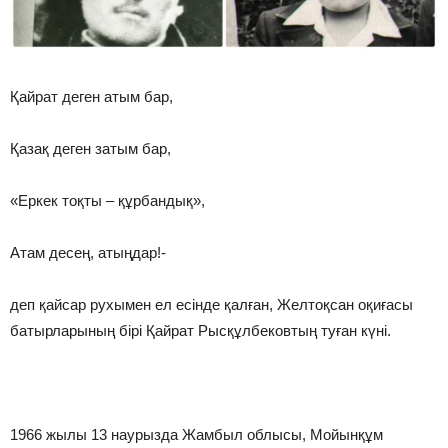
Қайрат деген атым бар,
Қазақ деген затым бар,
«Еркек тоқты – құрбандық»,
Атам десең, атыңдар!-
деп қайсар рухымен ел есінде қалған, Желтоқсан оқиғасы
батырларының бірі Қайрат Рысқұлбековтың туған күні.
1966 жылы 13 наурызда Жамбыл облысы, Мойынқұм