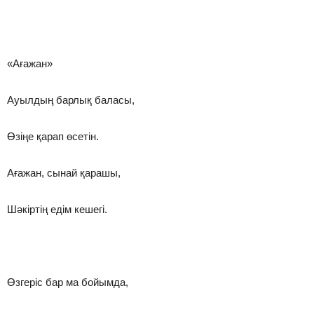
«Ағажан»
Ауылдың барлық баласы,
Өзіңе қарап өсетін.
Ағажан, сынай қарашы,
Шәкіртің едім кешегі.
Өзгеріс бар ма бойымда,