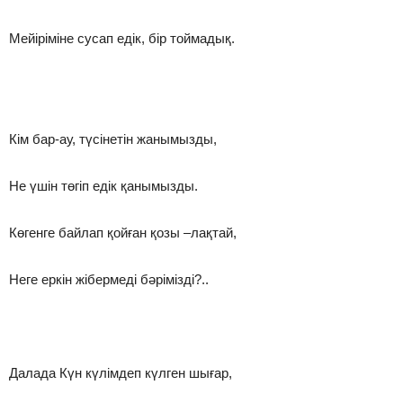
Мейіріміне сусап едік, бір тоймадық.
Кім бар-ау, түсінетін жанымызды,
Не үшін төгіп едік қанымызды.
Көгенге байлап қойған қозы –лақтай,
Неге еркін жібермеді бәрімізді?..
Далада Күн күлімдеп күлген шығар,