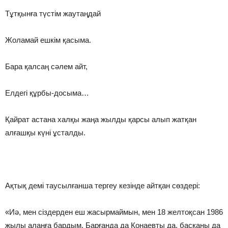
Тұтқынға түстім жаутаңдай
Жоламай ешкім қасыма.
Бара қалсаң сәлем айт,
Елдегі құрбы-досыма…
Қайрат астана халқы жаңа жылды қарсы алып жатқан
алғашқы күні ұсталды.
Ақтық демі таусылғанша тергеу кезінде айтқан сөздері:
«Иә, мен сіздерден еш жасырмаймын, мен 18 желтоқсан 1986
жылы алаңға бардым. Барғанда да Қонаевты да, басқаны да