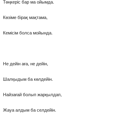
Төңкеріс бар ма ойымда.
Көзіме бірақ мақтама,
Кемісім болса мойында.
Не дейін аға, не дейін,
Шалқыдым ба көлдейін.
Найзағай болып жарқылдап,
Жауа алдым ба селдейін.