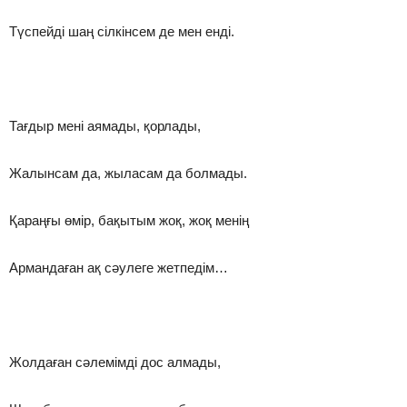
Түспейді шаң сілкінсем де мен енді.
Тағдыр мені аямады, қорлады,
Жалынсам да, жыласам да болмады.
Қараңғы өмір, бақытым жоқ, жоқ менің
Армандаған ақ сәулеге жетпедім…
Жолдаған сәлемімді дос алмады,