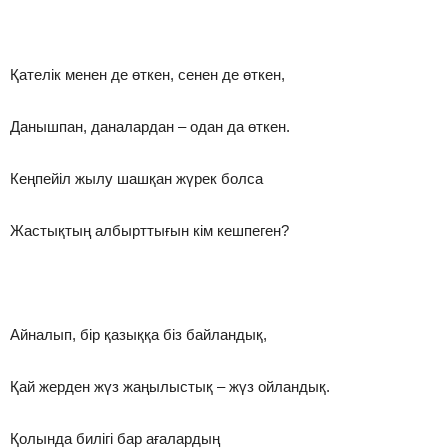
Қателік менен де өткен, сенен де өткен,
Данышпан, даналардан – одан да өткен.
Кеңпейіл жылу шашқан жүрек болса
Жастықтың албырттығын кім кешпеген?
Айналып, бір қазыққа біз байландық,
Қай жерден жүз жаңылыстық – жүз ойландық.
Қолында билігі бар ағалардың