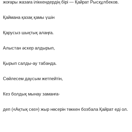
жоғары жазаға іліккендердің бірі — Қайрат Рысқұлбеков.
Қаймана қазақ қамы үшін
Қарусыз шықтық алаңға.
Алыстан әскер алдырып,
Қырып салды-ау табанда.
Сөйлесем даусым жетпейтін,
Кез болдық мынау заманға-
деп («Ақтық сөз») жыр нөсерін төккен бозбала Қайрат еді ол.