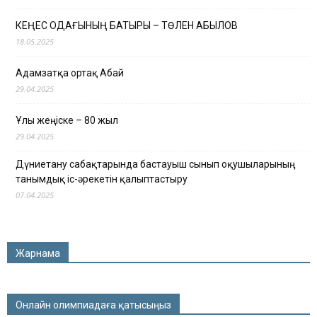
КЕҢЕС ОДАҒЫНЫҢ БАТЫРЫ – ТӨЛЕН ҚАБЫЛОВ
18.05.2025
Адамзатқа ортақ Абай
29.04.2025
Ұлы жеңіске – 80 жыл
29.04.2025
Дүниетану сабақтарында бастауыш сынып оқушыларының
танымдық іс-әрекетін қалыптастыру
07.04.2025
Жарнама
Онлайн олимпиадаға қатысыңыз