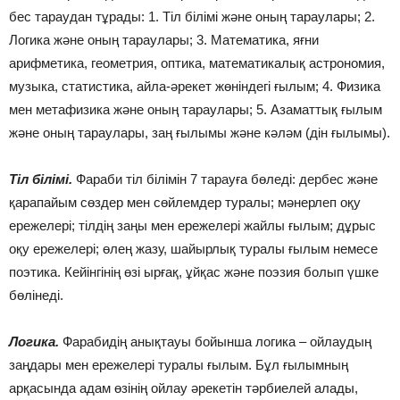
бес тараудан тұрады: 1. Тіл білімі және оның тараулары; 2.
Логика және оның тараулары; 3. Математика, яғни
арифметика, геометрия, оптика, математикалық астрономия,
музыка, статистика, айла-әрекет жөніндегі ғылым; 4. Физика
мен метафизика және оның тараулары; 5. Азаматтық ғылым
және оның тараулары, заң ғылымы және кәләм (дін ғылымы).
Тіл білімі.
Фараби тіл білімін 7 тарауға бөледі: дербес және
қарапайым сөздер мен сөйлемдер туралы; мәнерлеп оқу
ережелері; тілдің заңы мен ережелері жайлы ғылым; дұрыс
оқу ережелері; өлең жазу, шайырлық туралы ғылым немесе
поэтика. Кейінгінің өзі ырғақ, ұйқас және поэзия болып үшке
бөлінеді.
Логика.
Фарабидің анықтауы бойынша логика – ойлаудың
заңдары мен ережелері туралы ғылым. Бұл ғылымның
арқасында адам өзінің ойлау әрекетін тәрбиелей алады,