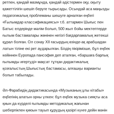
ретпен, қандай мазмұнда, қандай әдістермен оқу, оқыту
қажеттілігін шешіп беруге тырысады. Осындай аса маңызды
педагогикалық проблеманы шешуге арналған еңбегі
«Ғылымдар классификациясы» т.б. аттармен Шығыс пен
Батыс елдерінде мәлім болып, 500 жыл бойы мектептерде
ғылым бастамалары жөнінен негізгі бағдарламалық жетекші
құрал болған. Ол сонау XІІ ғасырдың өзінде-ақ арабшадан
латын тіліне екі рет аударылған. Біздің пікірімізше, бұл еңбек
кейіннен Еуропада пансофия деп аталған, «баршаға барлық
ғылымды игертуді» мақсат тұтқан дидактикалық
қозғалыстың Шығыстық бастамасы, алғашқы варианты
болып табылады.
Әл-Фарабидің дидактикасында «Музыканың ұлы кітабы»
еңбегінің алатын орны үлкен: бұл еңбек музыка сияқты аса
қиын да күрделі ғылымды методикалық жағынан
шеберлікпен қиюын тауып құрудың қазіргі күнге дейін мәнін