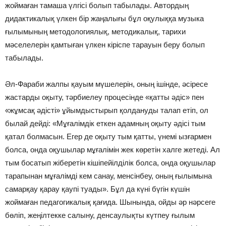
жоймаған тамаша үлгісі болып табылады. Автордың
дидактикалық үлкен бір жаңалығы бұл оқулыққа музыка
ғылымының методологиялық, методикалық, тарихи
мәселелерін қамтыған үлкен кіріспе тарауын беру болып
табылады.
Әл-Фараби жалпы қауым мүшелерін, оның ішінде, әсіресе
жастарды оқыту, тәрбиелеу процесінде «қатты әдіс» пен
«жұмсақ әдісті» ұйымдыстырып қолдануды талап етіп, ол
былай дейді: «Мұғалімдік еткен адамның оқыту әдісі тым
қатал болмасын. Егер де оқыту тым қатты, үнемі ызғармен
болса, онда оқушылар мұғалімін жек көретін халге жетеді. Ал
тым босатып жіберетін кішіпейілділік болса, онда оқушылар
тарапынан мұғалімді кем санау, менсінбеу, оның ғылымына
самарқау қарау қаупі туады». Бұл да күні бүгін күшін
жоймаған педагогикалық қағида. Шынында, ойды әр нәрсеге
бөліп, жеңілтекке салыну, денсаулықты күтпеу ғылым