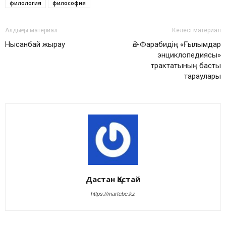
филология
философия
Алдыңғы материал
Келесі материал
Нысанбай жырау
Әл-Фарабидің «Ғылымдар
энциклопедиясы»
трактатының басты
тараулары
Дастан Қастай
https://martebe.kz