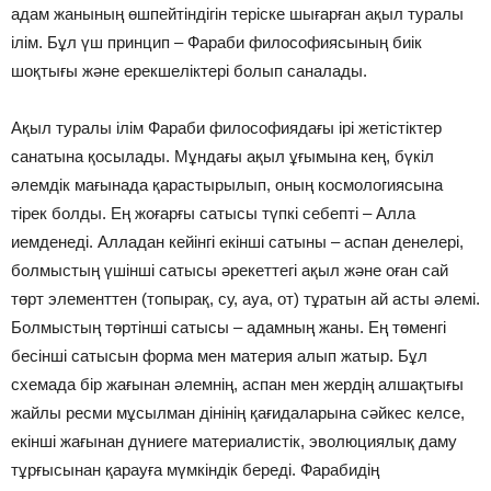
адам жанының өшпейтіндігін теріске шығарған ақыл туралы
ілім. Бұл үш принцип – Фараби философиясының биік
шоқтығы және ерекшеліктері болып саналады.
Ақыл туралы ілім Фараби философиядағы ірі жетістіктер
санатына қосылады. Мұндағы ақыл ұғымына кең, бүкіл
әлемдік мағынада қарастырылып, оның космологиясына
тірек болды. Ең жоғар­ғы сатысы түпкі себепті – Алла
иемденеді. Алладан кейінгі екінші сатыны – аспан денелері,
болмыстың үшінші сатысы әрекеттегі ақыл және оған сай
төрт элементтен (топырақ, су, ауа, от) тұратын ай асты әлемі.
Болмыстың төртінші сатысы – адамның жаны. Ең төменгі
бесінші сатысын форма мен материя алып жатыр. Бұл
схемада бір жағынан әлемнің, аспан мен жердің алшақтығы
жайлы ресми мұсылман дінінің қағидаларына сәйкес келсе,
екінші жағынан дүниеге материалистік, эволюциялық даму
тұрғысынан қарауға мүмкіндік береді. Фарабидің