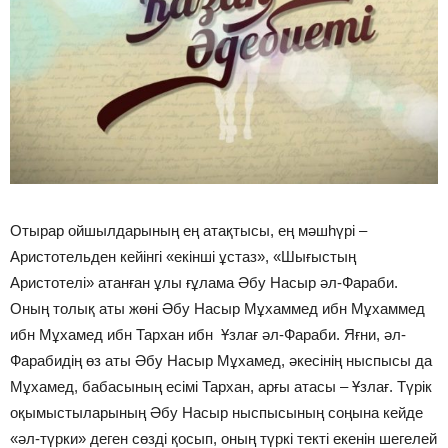
Отырар ойшылдарының ең атақтысы, ең мәшhүрі –
Аристотельден кейінгі «екінші ұстаз», «Шығыстың
Аристотелі» атанған ұлы ғұлама Әбу Насыр әл-Фараби.
Оның толық аты жөні Әбу Насыр Мұхаммед ибн Мұхаммед
ибн Мұхамед ибн Тархан ибн Ұзлағ әл-Фараби. Яғни, әл-
Фарабидің өз аты Әбу Насыр Мұхамед, әкесінің ныспысы да
Мұхамед, бабасының есімі Тархан, арғы атасы – Ұзлағ. Түрік
оқымыстыларының Әбу Насыр ныспысының соңына кейде
«әл-түрки» деген сөзді қосып, оның түркі текті екенін шегелей