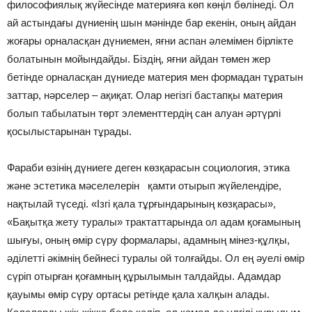
философиялық жүйесінде материяға көп көңіл бөлінеді. Ол
ай астындағы дүниенің шын мәнінде бар екенін, оның айдан
жоғары орналасқан дүниемен, яғни аспан әлемімен бірлікте
болатынын мойындайды. Біздің, яғни айдан төмен жер
бетінде орналасқан дүниеде материя мен формадан тұратын
заттар, нәрселер – ақиқат. Олар негізгі бастапқы материя
болып табылатын төрт элемент­тердің сан алуан әртүрлі
қосылыстарынан тұрады.
Фараби өзінің дүниеге деген көзқарасын социология, этика
және эстетика мәселелерін қамти отырып жүйелендіре,
нақтылай түседі. «Ізгі қала тұрғындарының көзқарасы»,
«Бақытқа жету туралы» трактаттарында ол адам қоғамының
шығуы, оның өмір сүру формалары, адамның мінез-құлқы,
әділетті әкімнің бейнесі туралы ой толғайды. Ол ең әуелі өмір
сүріп отырған қоғамның құрылымын талдайды. Адамдар
қауымы өмір сүру ортасы ретінде қала халқын алады.