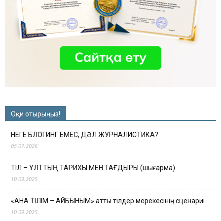
Оқи отырыңыз!
НЕГЕ БЛОГИНГ ЕМЕС, ДӘЛ ЖУРНАЛИСТИКА?
05.07.2026
ТІЛ – ҰЛТТЫҢ ТАРИХЫ МЕН ТАҒДЫРЫ (шығарма)
10.09.2025
«АНА ТІЛІМ – АЙБЫНЫМ» атты тілдер мерекесінің сценариі
10.09.2025