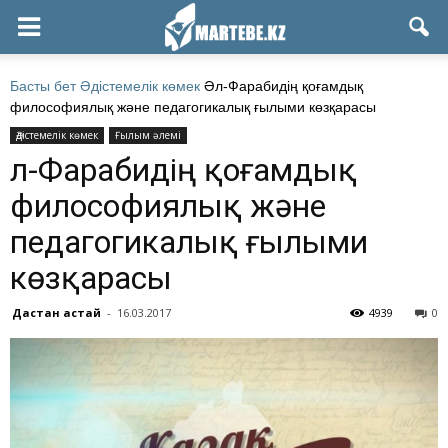
Басты бет
Әдістемелік көмек
Әл-Фарабидің қоғамдық
философиялық және педагогикалық ғылыми көзқарасы
Әдістемелік көмек
Ғылым әлемі
Әл-Фарабидің қоғамдық
философиялық және
педагогикалық ғылыми
көзқарасы
Дастан Қастай
-
16.03.2017
4939
0