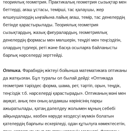
теориялық геометрия. Практикалық геометрия сызықтар мен
беттерді, ағаш ұстасы, темірші, тас қалаушы, жер
өлшеушілердің ыңғайына лайық ағаш, темір, тас денелердің
бетінде қарастырылады. Теориялық геометрия
сызықтардың, жазық фигуралардың, геометриялық
денелердің формасы мен мөлшерін, теңдігі мен теңсіздігін,
олардың түрлері, реті және басқа осыларға байланысты
барлық нәрселерді зерттейді.
Оптика.
Фарабидің жіктеуі бойынша математикаға оптиканы
да жатқызған. Бұл туралы ол былай дейді: «Оптикада
геометрия тәріздес форма, шама, рет, тәртіп, орын, теңдік,
теңсіздік т.б. нарселерді қарастырады». Оптиканың мәні мен
ақиқат, анық пен оның алдамшы көрінісінің парқы
ажыратылады, қатаң дәлелдеу жолымен мұның себебі
айқындалады, көзбен көруде кездесуі мүмкін болатын
қателердің барлығы ескеріледі, одан құтылуға көмектесетін,