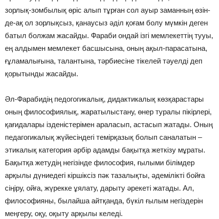
зорлық-зомбылық өріс алып тұрған сол ауыр заманның өзін­
де-ақ ол зорлықсыз, қанаусыз әділ қоғам болу мүмкін деген
батыл болжам жасайды. Фараби ондай ізгі мемлекеттің тууы,
ең алдымен мемлекет басшысына, оның ақыл-парасатына,
ғұламалығына, талантына, тәрбиесіне тікелей тәуелді деп
қорытынды жасайды.
Әл-Фарабидің педогогикалық, дидактикалық көзқарастары
оның философиялық, жаратылыстану, өнер туралы пікірлері,
қағидалары ізденіс­терімен араласып, астасып жатады. Оның
педагогикалық жүйесіндегі темірқазық болып саналатын –
этикалық категория әрбір адамды бақытқа жет­кізу мұраты.
Бақытқа жетудің негізінде философия, ғылыми білімдер
арқылы дүниедегі кіршіксіз пәк тазалықты, әдемілікті бойға
сіңіру, ойға, жүрекке ұялату, дарыту әрекеті жатады. Ал,
философияны, былайша айтқанда, бүкіл ғылым негіздерін
меңгеру, оқу, оқыту арқылы келеді.