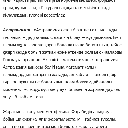
яғни қарастырылып отырған нәрсенің мөлшері, формасы,
орны, құрылысы, т.б. туралы ақиқатқа жеткізілетін әдіс
айлалардың түрлері көрсетіледі.
Астраномия.
«Астраномия деген бір атпен екі ғылымды
түсінеміз, – деді ғалым. Олардың біреуі – жұлдызнама. Бұл
ғылым жұлдыздарға қарап болашақта не болатынын, кейде
қазіргі кезде болып жатқан және өткенде болған оқиғаларды
болжауға арналған. Екіншісі – математикалық астраномия.
Астраномияның осы бөлігі ғана математикалық
ғылымдардың қатарына жатады, ал қабілет – өнердің бір
түрі; ол арқылы не болатынын адам бол­жамдай алады;
мәселен, түс жору, құстың ұшуы бойынша жорамалдау, бал
ашу т.б. қабілет­тер».
Жаратылыстану мен метафизика. Фарабидің анықтауы
бойынша физика, яғни жаратылыстану – табиғат туралы,
оның негізгі принциптері мен бөліктері жайлы, табиғи