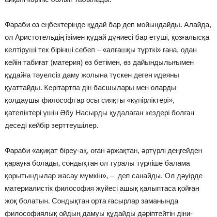
Фараби өз еңбектерінде құдай бар деп мойындайды. Алайда,
ол Аристотельдің ізімен құдай дүниесі бар етуші, қозғалысқа
келтіруші тек бірінші себеп – «алғашқы түрткі» ғана, одан
кейін табиғат (материя) өз бетімен, өз дайындылығымен
құдайға тәуелсіз даму жолына түскен деген идеяны
қуаттайды. Керітартпа дін басшылары мен оларды
қолдаушы философтар осы сияқты «күпірліктері»,
қателіктері үшін Әбу Насырды қудалаған кездері болған
деседі кейбір зерттеушілер.
Фараби «ақиқат біреу-ақ, оған әржақтан, әртүрлі деңгейден
қарауға болады, сондықтан ол туралы түрліше балама
қорытындылар жасау мүмкін», – деп санайды. Ол дәуірде
материалистік философия жүйесі ашық қалыптаса қойған
жоқ болатын. Сондықтан орта ғасырлар заманында
философиялық ойдың дамуы құдайды дәріптейтін діни-