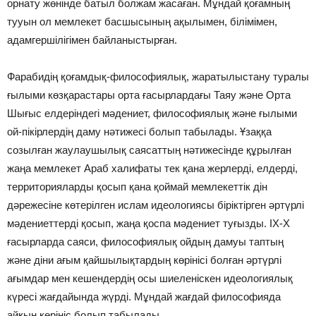
орнату жөнінде батыл болжам жасаған. Мұндай қоғамның
тууын ол мемлекет басшысының ақылымен, білімімен,
адамгершілігімен байланыстырған.
Фарабидің қоғамдық-философиялық, жаратылыстану туралы
ғылыми көзқарастары орта ғасырлардағы Таяу және Орта
Шығыс елдеріндегі мәдениет, философиялық және ғылыми
ой-пікірлердің даму нәтижесі болып табылады. Ұзаққа
созылған жаулаушылық саясаттың нәтижесінде құрылған
жаңа мемлекет Араб халифаты тек қана жерлерді, елдерді,
территорияларды қосып қана қоймай мемлекеттік дін
дәрежесіне көтерілген ислам идеологиясы біріктірген әртүрлі
мәдениеттерді қосып, жаңа қоспа мәдениет туғызды. ІX-X
ғасырларда саяси, философиялық ойдың дамуы таптың
және діни ағым қайшылықтардың көрінісі болған әртүрлі
ағымдар мен кешендердің осы шиеленіскен идеологиялық
күресі жағдайында жүрді. Мұндай жағдай философияда
айқын көрініс болып табылады.