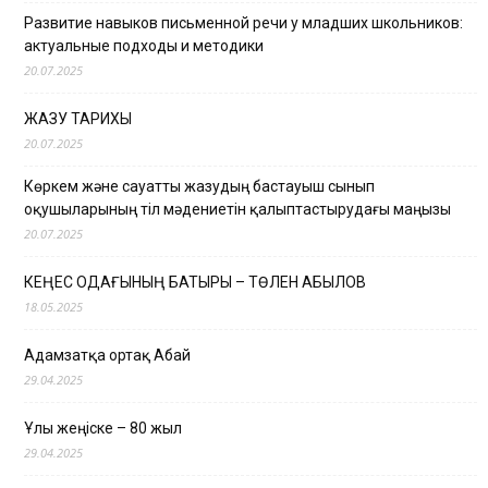
Развитие навыков письменной речи у младших школьников:
актуальные подходы и методики
20.07.2025
ЖАЗУ ТАРИХЫ
20.07.2025
Көркем және сауатты жазудың бастауыш сынып
оқушыларының тіл мәдениетін қалыптастырудағы маңызы
20.07.2025
КЕҢЕС ОДАҒЫНЫҢ БАТЫРЫ – ТӨЛЕН ҚАБЫЛОВ
18.05.2025
Адамзатқа ортақ Абай
29.04.2025
Ұлы жеңіске – 80 жыл
29.04.2025