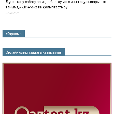
Дүниетану сабақтарында бастауыш сынып оқушыларының
танымдық іс-әрекетін қалыптастыру
07.04.2025
Жарнама
Онлайн олимпиадаға қатысыңыз