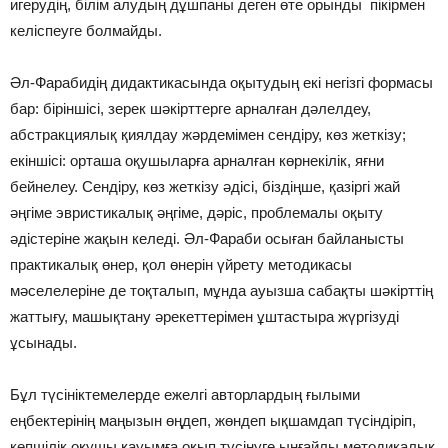
игерудің, білім алудың дұшпаны деген өте орынды пікірмен
келіспеуге болмайды.
Әл-Фарабидің дидактикасында оқытудың екі негізгі формасы
бар: біріншісі, зерек шәкірттерге арналған дәлелдеу,
абстракциялық қиялдау жәрдемімен сендіру, көз жеткізу;
екіншісі: орташа оқушыларға арналған көрнекілік, яғни
бейнелеу. Сендіру, көз жеткізу әдісі, біздіңше, қазіргі жай
әңгіме эвристикалық әңгіме, дәріс, проблемалы оқыту
әдістеріне жақын келеді. Әл-Фараби осыған байланысты
практикалық өнер, қол өнерін үйрету методикасы
мәселелеріне де тоқталып, мұнда ауызша сабақты шәкірттің
жаттығу, машықтану әрекеттерімен ұштастыра жүргізуді
ұсынады.
Бұл түсініктемелерде ежелгі авторлардың ғылыми
еңбектерінің маңызын өңдеп, жөндеп ықшамдап түсіндіріп,
көпшілік оқушы қауымға оқып түсінуге ыңғайлы методикалық