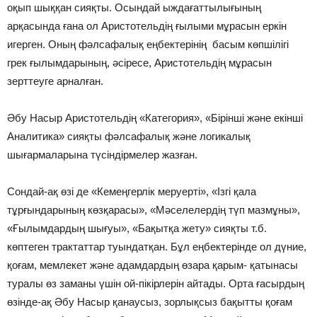
оқып шыққан сияқты. Осындай ыждағаттылығының
арқасында ғана ол Аристотельдің ғылыми мұрасын еркін
игерген. Оның фәлсафалық еңбектерінің басым көпшілігі
грек ғылымдарының, әсіресе, Аристотельдің мұрасын
зерттеуге арналған.
Әбу Насыр Аристотельдің «Категория», «Бірінші және екінші
Аналитика» сияқты фәлсафалық және логикалық
шығармаларына түсіндірмелер жазған.
Сондай-ақ өзі де «Кемеңгерлік меруерті», «Ізгі қала
тұрғындарының көзқарасы», «Мәселелердің түп мазмұны»,
«Ғылымдардың шығуы», «Бақытқа жету» сияқты т.б.
көптеген трактаттар туындатқан. Бұл еңбектерінде ол дүние,
қоғам, мемлекет және адамдардың өзара қарым- қатынасы
туралы өз заманы үшін ой-пікірлерін айтады. Орта ғасырдың
өзінде-ақ Әбу Насыр қанаусыз, зорлықсыз бақытты қоғам