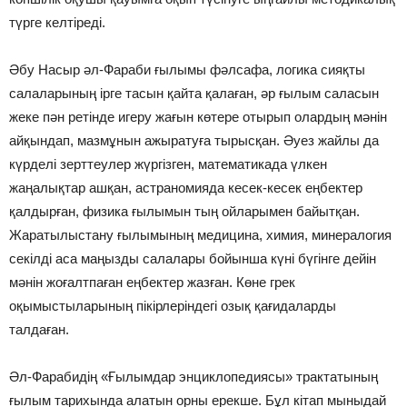
түрге келтіреді.
Әбу Насыр әл-Фараби ғылымы фәлсафа, логика сияқты
салаларының ірге тасын қайта қалаған, әр ғылым саласын
жеке пән ретінде игеру жағын көтере отырып олардың мәнін
айқындап, мазмұнын ажыратуға тырысқан. Әуез жайлы да
күрделі зерттеулер жүргізген, математикада үлкен
жаңалықтар ашқан, астраномияда кесек-кесек еңбектер
қалдырған, физика ғылымын тың ойларымен байытқан.
Жаратылыстану ғылымының медицина, химия, минералогия
секілді аса маңызды салалары бойынша күні бүгінге дейін
мәнін жоғалтпаған еңбектер жазған. Көне грек
оқымыстыларының пікірле­ріндегі озық қағидаларды
талдаған.
Әл-Фарабидің «Ғылымдар энциклопедиясы» трактатының
ғылым тарихында алатын орны ерекше. Бұл кітап мыныдай