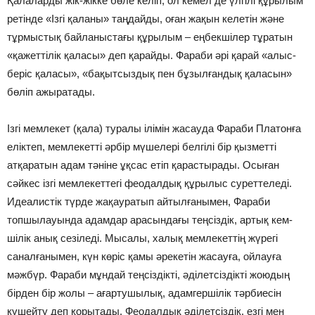
Қалаларды жік-жікке бөле келіп, ол кемел де үлгілі құрылым
ретінде «Ізгі қаланы» таңдайды, оған жақын келетін және
тұрмыстық байланыстағы құрылым – еңбекшілер тұратын
«қажеттілік қаласы» деп қарайды. Фараби әрі қарай «алыс-
беріс қаласы», «бақытсыздық пен бұзылғандық қаласын»
бөліп ажыратады.
Ізгі мемлекет (қала) туралы ілімін жасауда Фараби Платонға
еліктеп, мемлекетті әрбір мүшелері белгілі бір қызметті
атқаратын адам тәніне ұқсас етіп қарастырады. Осыған
сәйкес ізгі мемлекеттегі феодалдық құрылыс суреттеледі.
Идеалистік түр­де жақауратып айтылғанымен, Фараби
топшылауында адамдар арасындағы теңсіздік, артық кем­
шілік анық сезіледі. Мысалы, халық мемлекеттің жүрегі
саналғанымен, күн көріс қамы әрекетін жасауға, ойлауға
мәжбүр. Фараби мұндай теңсіздікті, әділетсіздікті жоюдың
бірден бір жолы – ағартушылық, адамгершілік тәрбиесін
күшейту деп қорытады. Феодалдық әділетсіздік, езгі мен