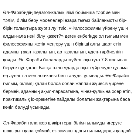
Әл-Фарабидің педагогикалық ілімі бойынша тәрбие мен
тәлім, білім беру мәселелері өзара тығыз байланысты бір-
бірін толықтыра жургізілуі тиіс. «Философияны үйрену үшін
алдын-ала нені білу қажет?» деген еңбегінде ол ғылым мен
философияны жетік меңгеру үшін бірінші алғы шарт етіп
адамның жан тазалығын, ар тазалығын, әдеп-тәрбиелігін
қояды. Әл-Фараби балаларды жүйелі оқытуға 7-8 жасынан
беруге нұсқаған. Басқа ғылымдарда оқып үйренуде ғұлама
ең әуелі тіл мен логиканы біліп алуды ұсынады. Әл-Фараби
ғылым, білімді қалай болса солай жаппай жүйесіз үйрене
бермей, адамның ақыл-парасатына, мінез-құлқына әсер етіп,
практикалық іс-әрекетіне пайдалы болатын жақтарына баса
көңіл бөлуді ұсынады.
Әл-Фараби талапкер шәкірттерді білім-ғылымды игеруге
шақырып қана қоймай, өз заманындағы ғылымдарды қандай