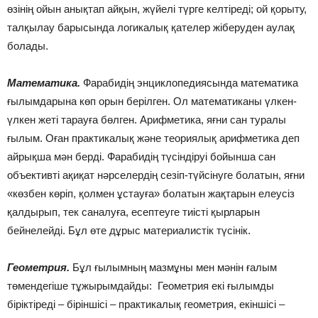
өзінің ойын анықтап айқын, жүйелі түрге келтіреді; ой қорыту,
талқылау барысында логикалық қателер жіберуден аулақ
болады.
Математика.
Фарабидің энциклопедиясында математика
ғылымдарына көп орын берілген. Ол математиканы үлкен-
үлкен жеті тарауға бөлген. Арифметика, яғни сан туралы
ғылым. Оған практикалық және теориялық арифметика деп
айрықша мән берді. Фарабидің түсіндіруі бойынша сан
объективті ақиқат нәрселердің сезіп-түйсінуге болатын, яғни
«көзбен көріп, қолмен ұстауға» болатын жақтарын елеусіз
қалдырып, тек саналуға, есептеуге тиісті қырларын
бейнелейді. Бұл өте дұрыс материалистік түсінік.
Геометрия.
Бұл ғылымның мазмұны мен мәнін ғалым
төмендегіше тұжырымдайды: Геометрия екі ғылымды
біріктіреді – біріншісі – практикалық геометрия, екіншісі –