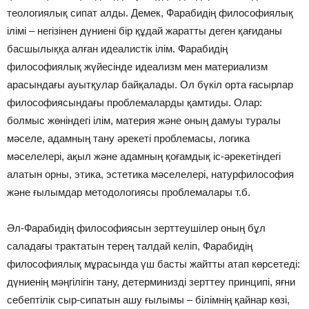
теологиялық сипат алды. Демек, Фарабидің философиялық
ілімі – негізінен дүниені бір құдай жаратты деген қағиданы
басшылыққа алған идеалистік ілім. Фарабидің
философиялық жүйесінде идеализм мен материализм
арасындағы ауытқулар байқалады. Ол бүкіл орта ғасырлар
философиясындағы проблемаларды қамтиды. Олар:
болмыс жөніндегі ілім, материя және оның дамуы туралы
мәселе, адамның тану әрекеті проблемасы, логика
мәселелері, ақыл және адамның қоғамдық іс-әрекетіндегі
алатын орны, этика, эстетика мәселелері, натурфилософия
және ғылымдар методологиясы проблемалары т.б.
Әл-Фарабидің философиясын зерттеушілер оның бұл
саладағы трактатын терең талдай келіп, Фа­ра­бидің
философиялық мұрасында үш басты жайтты атап көрсетеді:
дүниенің мәңгілігін тану, детерминизді зерттеу принципі, яғни
себептілік сыр-сипатын ашу ғылымы – білімнің қайнар көзі,