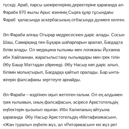
түседі. Араб, парсы шежірелерінің деректеріне қарағанда әл-
Фараби 870 жылы Арыс өзенінің Сырға құяр тұсындағы
Фараб қаласында әскербасының отбасында дүниеге келген.
Әл-Фараби алғаш Отырар медресесінен дәріс алады. Сосын
Шаш, Самарқанд пен Бұқара шаһарларын аралап, Бағдадта
білім алады. Ол медицина ғылымы мен логиканы Йуханна
ибн Хайланнан, жаратылыстану ғылымдары мен грек тілін
Әбу Башр Маттадан үйренеді. Әбу Насыр көп дәріс алып,
білімін молықтырып, Бағдадқа қайтып оралады. Бар ынта-
жігерін фәлсафаны зерттеуге арнайды.
Әл-Фараби – өздігінен оқып жетілген ғалым. Ол ең алдымен
грек ғылымын, оның фәлсафасын, әсіресе Аристотельдің
еңбектерін қызығып оқыған. Ибн Халиланың айтуына
қарағанда Әбу Насыр Аристотельдің «Метафизикасын»,
«Жан туралы» еңбегін жүз, ал «Риторикасын» екі жүз рет