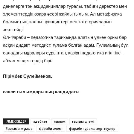
денелерге тән акциденция­лар туралы, табиғи деректер мен
элементтердің өзара әсері жайлы ғылым. Ал метафизика
болмыс­тың жалпы принциптері мен категорияларын
зерттейді.
Әл-Фараби – педагогика тарихында алатын үлкен орны бар
асқан дидакт методист, ғұлама болған адам. Ғұламаның бұл
саладағы мұралары сұрыптап, қазіргі педагогика игілігіне –
абзал міндеттердің бірі.
Пірімбек Сүлейменов,
саяси ғылымдарының кандидаты
ІЛМЕКСӨЗДЕР
әдебиет
ғылым
ғылым әлемі
Ғылыми жұмыс
фараби әлемі
фараби туралы зерттеулер