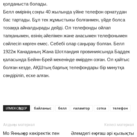
қолданыста болады.
Белл өмірінің соңғы 40 жылында үйіне телефон орнатудан
бас тартады. Бұл тек жұмыстыкы болғанмен, үйде болса
тозаққа айналдырады дейді. Ол телефонды ойлап
тапқанымен, өзінің әйелімен және анасымен телефонымен
сөйлесіп көрген емес. Себебі олар саңырау болған. Белл
1922ж Канаданың Жана Шотландия провиниясында Баддек
қаласында Бейнн-Брей мекенінде өмірден озған. Ол қайтыс
болған кезде, АҚШтың барлық телефондары бір минутқа
сөндіріліп, еске алған.
ІЛМЕКСӨЗДЕР
байланыс
белл
ғаламтор
сотка
телефон
Алдыңғы материал
Келесі материал
Мо Янның өр көкіректік пен
Әлемдегі ең оғаш әрі қызықты