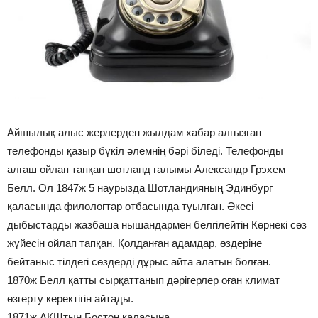
Айшылық алыс жерлерден жылдам хабар алғызған
телефонды қазыр бүкіл әлемнің бәрі біледі. Телефонды
алғаш ойлап тапқан шотланд ғалымы Александр Грэхем
Белл. Ол 1847ж 5 наурызда Шотландияның Эдинбург
қаласында филологтар отбасында туылған. Әкесі
дыбыстарды жазбаша нышандармен белгілейтін Көрнекі сөз
жүйесін ойлап тапқан. Қолданған адамдар, өздеріне
бейтаныс тілдегі сөздерді дұрыс айта алатын болған.
1870ж Белл қатты сырқаттанып дәрігерлер оған климат
өзгерту керектігін айтады.
1871ж АҚЩтың Бостон қаласына