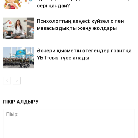
әсері қандай?
Психологтың кеңесі: күйзеліс пен
мазасыздықты жеңу жолдары
Әскери қызметін өтегендер грантқа
ҰБТ-сыз түсе алады
ПІКІР ҚАЛДЫРУ