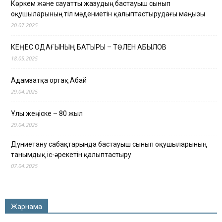
Көркем және сауатты жазудың бастауыш сынып
оқушыларының тіл мәдениетін қалыптастырудағы маңызы
20.07.2025
КЕҢЕС ОДАҒЫНЫҢ БАТЫРЫ – ТӨЛЕН ҚАБЫЛОВ
18.05.2025
Адамзатқа ортақ Абай
29.04.2025
Ұлы жеңіске – 80 жыл
29.04.2025
Дүниетану сабақтарында бастауыш сынып оқушыларының
танымдық іс-әрекетін қалыптастыру
07.04.2025
Жарнама