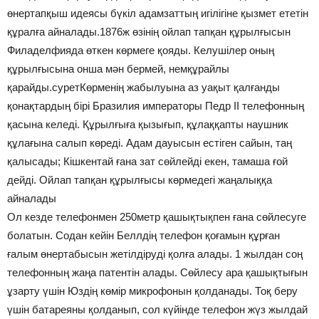
өнертапқыш идеясы бүкіл адамзаттың игілігіне қызмет ететін
құралға айналады.1876ж өзінің ойлап тапқан құрылғысын
Филаделфияда өткен көрмеге қояды. Келушілер оның
құрылғысына онша мән бермей, немқұрайлы
қарайды.суретКөрменің жабылуына аз уақыт қалғанды
қонақтардың бірі Бразилия императоры Педр ІІ телефонның
қасына келеді. Құрылғыға қызығып, құлаққапты наушник
құлағына салып көреді. Адам дауысын естіген сайын, таң
қалысады; Кішкентай ғана зат сөйлейді екен, тамаша ғой
дейді. Ойлап тапқан құрылғысы көрмедегі жаңалыққа
айналады
Ол кезде телефонмен 250метр қашықтықпен ғана сөйлесуге
болатын. Содан кейін Беллдің телефон қоғамын құрған
ғалым өнертабысын жетілдіруді қолға алады. 1 жылдан соң
телефонның жаңа патентін алады. Сөйлесу ара қашықтығын
ұзарту үшін Юздің көмір микрофонын қолданады. Тоқ беру
үшін батареяны қолданып, сол күйінде телефон жүз жылдай