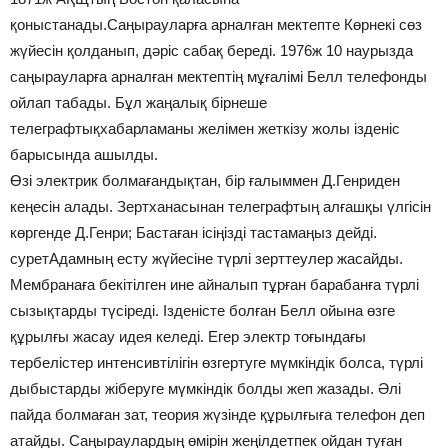
қоныстанады.Саңырауларға арналған мектепте Көрнекі сөз
жүйесін қолданып, дәріс сабақ береді. 1976ж 10 наурызда
саңырауларға арналған мектептің мұғалімі Белл телефонды
ойлап табады. Бұл жаңалық бірнеше
телеграфтықхабарламаны желімен жеткізу жолы ізденіс
барысында ашылды.
Өзі электрик болмағандықтан, бір ғалыммен Д.Генриден
кеңесін алады. Зертханасынан телеграфтың алғашқы үлгісін
көргенде Д.Генри; Бастаған ісіңізді тастамаңыз дейді.
суретАдамның есту жүйесіне түрлі зерттеулер жасайды.
Мембранаға бекітілген ине айналып тұрған барабанға түрлі
сызықтарды түсіреді. Ізденісте болған Белл ойына өзге
құрылғы жасау идея келеді. Егер электр тоғындағы
тербелістер интенсивтілігін өзгертуге мүмкіндік болса, түрлі
дыбыстарды жіберуге мүмкіндік болды жеп жазады. Әлі
пайда болмаған зат, теория жүзінде құрылғыға телефон деп
атайды. Саңыраулардың өмірін жеңілдетпек ойдан туған