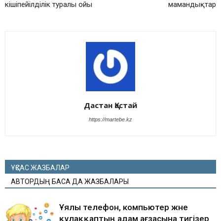
кішіпейілділік туралы ойы
мамандықтар
Дастан Қастай
https://martebe.kz
ҰҚСАС ЖАЗБАЛАР
АВТОРДЫҢ БАСҚА ДА ЖАЗБАЛАРЫ
Ұялы телефон, компьютер және
құлаққаптың адам ағзасына тигізер