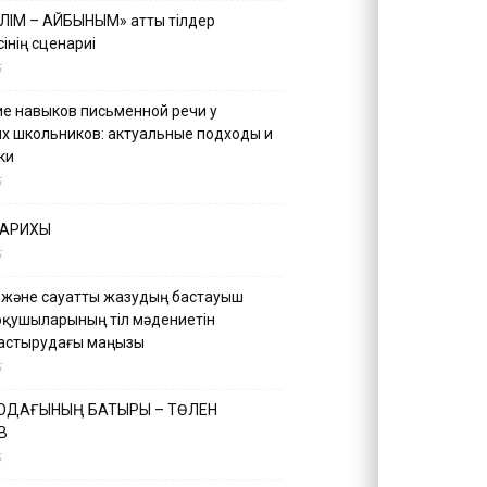
ІЛІМ – АЙБЫНЫМ» атты тілдер
інің сценариі
5
е навыков письменной речи у
х школьников: актуальные подходы и
ки
5
ТАРИХЫ
5
 және сауатты жазудың бастауыш
оқушыларының тіл мәдениетін
астырудағы маңызы
5
 ОДАҒЫНЫҢ БАТЫРЫ – ТӨЛЕН
В
5