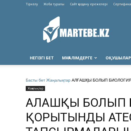
Тіркелу
Жоба туралы
Сайт қолдану ережелері
Сертифика
Martebe.kz
білім
сайты
НЕГІЗГІ БЕТ
МҰҒАЛІМДЕРГЕ
ОҚУШЫЛАР
Басты бет
Жаңалықтар
АЛҒАШҚЫ БОЛЫП БИОЛОГИЯ
Жаңалықтар
АЛҒАШҚЫ БОЛЫП
ҚОРЫТЫНДЫ АТЕ