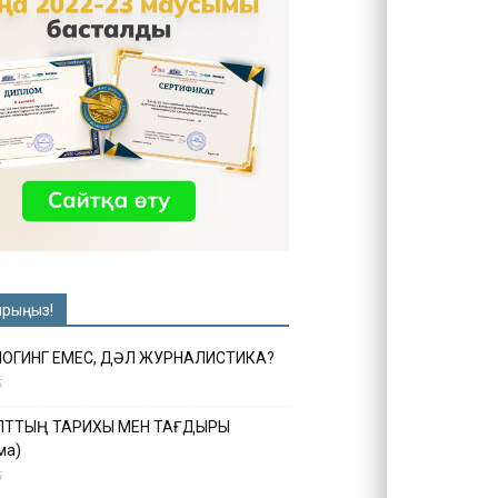
ырыңыз!
ЛОГИНГ ЕМЕС, ДӘЛ ЖУРНАЛИСТИКА?
6
ҰЛТТЫҢ ТАРИХЫ МЕН ТАҒДЫРЫ
ма)
5