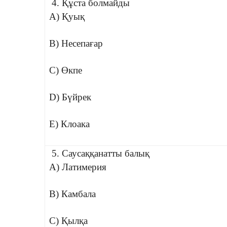
4. Құста болмайды
A) Қуық
B) Несепағар
C) Өкпе
D) Бүйрек
E) Клоака
5. Саусаққанатты балық
A) Латимерия
B) Камбала
C) Қылқа