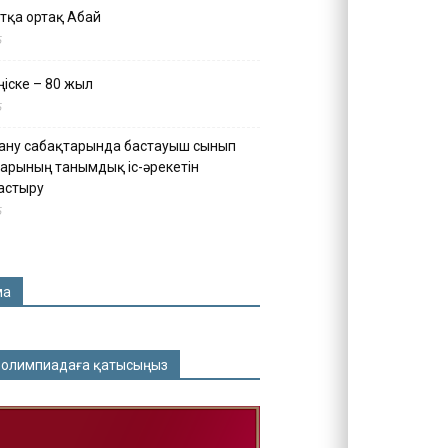
тқа ортақ Абай
5
іске – 80 жыл
5
ану сабақтарында бастауыш сынып
арының танымдық іс-әрекетін
астыру
5
ма
 олимпиадаға қатысыңыз