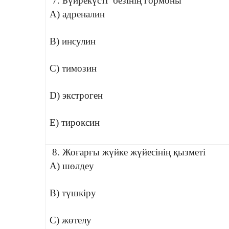
7. Бүйрекүсті безінің гормоны
A) адреналин
B) инсулин
C) тимозин
D) экстроген
E) тироксин
8. Жоғарғы жүйке жүйесінің қызметі
A) шөлдеу
B) түшкіру
C) жөтелу