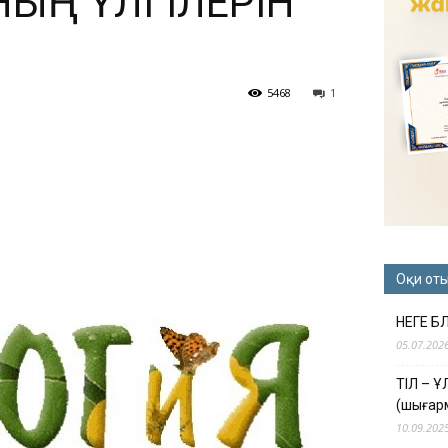
ЫҢ ҮЛГІЛЕРІН
5468
1
Оқи от
НЕГЕ Б
05.07.202
ТІЛ – 
(шығар
10.09.202