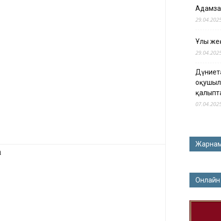
Адамза
29.04.202
Ұлы жең
29.04.202
Дүниет
оқушыл
қалыпт
07.04.202
Жарна
а
Онлайн