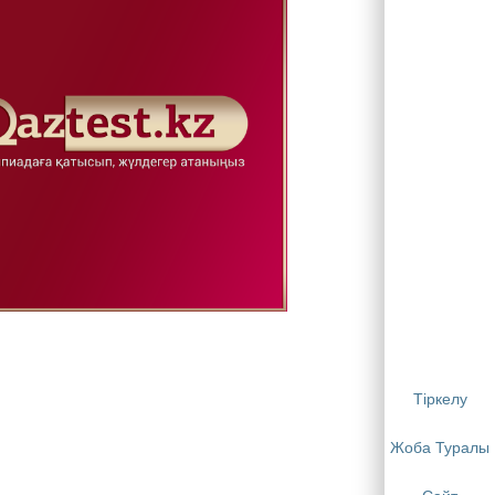
Тіркелу
Жоба Туралы