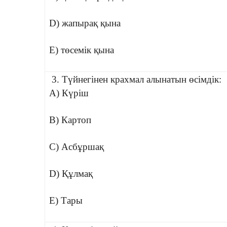
D) жапырақ қына
E) төсемік қына
3. Түйнегінен крахмал алынатын өсімдік:
A) Күріш
B) Картоп
C) Асбұршақ
D) Құлмақ
E) Тары