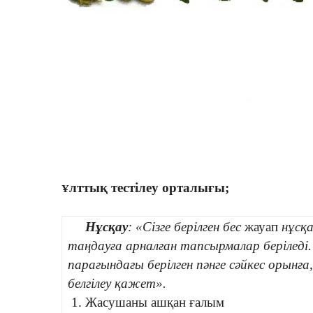
лттық тестілеу орталығы;
Ұ
Нұсқау
: «Сізге берілген бес
жауап
нұсқа
таңдауға арналған тапсырмалар берілед
парағындағы берілген пәнге сәйкес орынға
белгілеу қажет».
1. Жасушаны ашқан ғалым