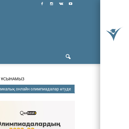
Н ҰСЫНАМЫЗ
ликалық онлайн олимпиадалар өтуде