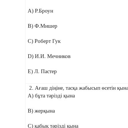
A) Р.Броун
B) Ф.Мишер
C) Роберт Гук
D) И.И. Мечников
E) Л. Пастер
2. Ағаш діңіне, тасқа жабысып өсетін қын
A) бұта тәрізді қына
B) жерқына
C) қабық тәрізді қына