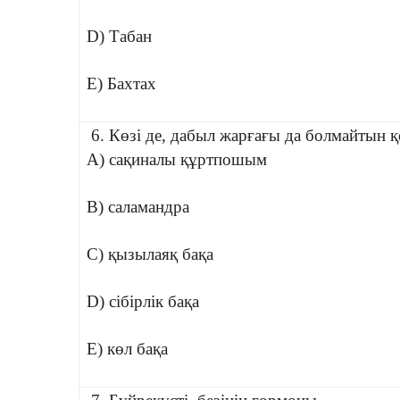
D) Табан
E) Бахтах
6. Көзі де, дабыл жарғағы да болмайтын қ
A) сақиналы құртпошым
B) саламандра
C) қызылаяқ бақа
D) сібірлік бақа
E) көл бақа