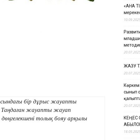
«АНА Т
мерекес
10.09.202
Развити
младши
методи
20.07.202
ЖАЗУ 
20.07.202
Көркем
сынып 
қалыпт
сындағы бір дұрыс жауапты
20.07.202
і. Таңдаған жауапты жауап
, дөңгелекшені толық бояу арқылы
КЕҢЕС
ҚАБЫЛО
18.05.202