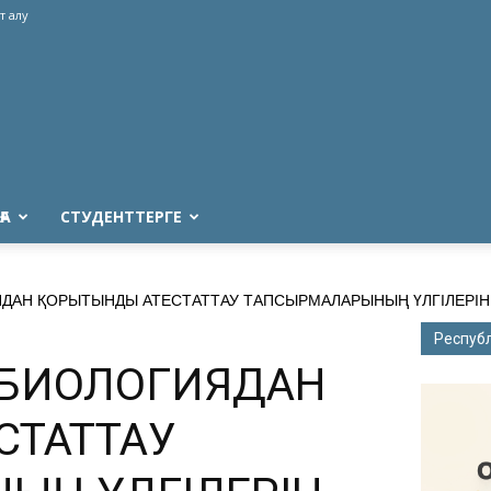
т алу
ҒА
СТУДЕНТТЕРГЕ
ДАН ҚОРЫТЫНДЫ АТЕСТАТТАУ ТАПСЫРМАЛАРЫНЫҢ ҮЛГІЛЕРІ
Респуб
 БИОЛОГИЯДАН
СТАТТАУ