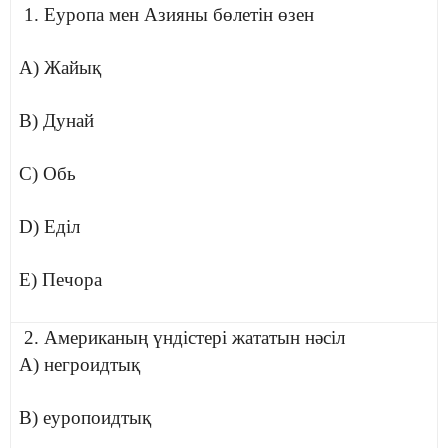
1. Еуропа мен Азияны бөлетін өзен
A) Жайық
B) Дунай
C) Обь
D) Еділ
E) Печора
2. Американың үндістері жататын нәсіл
A) негроидтық
B) еуропоидтық