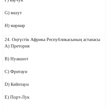
G) мазут
H) мәрмәр
24. Оңтүстік Африка Республикасының астанасы
A) Претория
B) Нуакшот
C) Фритаун
D) Кейптаун
E) Порт-Лук