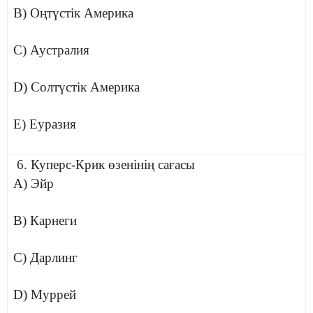
B) Оңтүстік Америка
C) Аустралия
D) Солтүстік Америка
E) Еуразия
6. Куперс-Крик өзенінің сағасы
A) Эйр
B) Карнеги
C) Дарлинг
D) Муррей