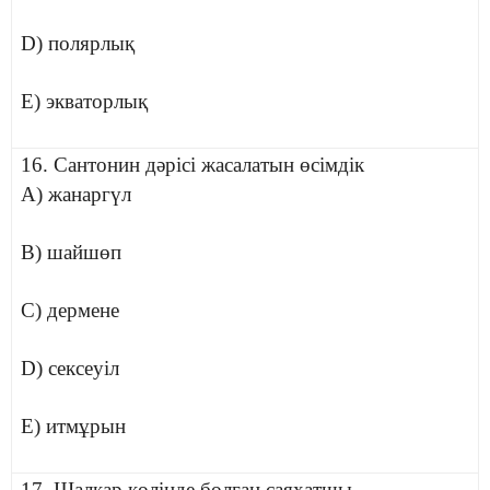
D) полярлық
E) экваторлық
16. Сантонин дәрісі жасалатын өсімдік
A) жанаргүл
B) шайшөп
C) дермене
D) сексеуіл
E) итмұрын
17. Шалқар көлінде болған саяхатшы