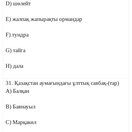
D) шөлейт
E) жалпақ жапырақты ормандар
F) тундра
G) тайга
H) дала
31. Қазақстан аумағындағы ұлттық саябақ-(тар)
A) Балқан
B) Баянауыл
C) Марқакөл