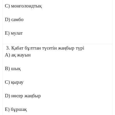
C) монғолоидтық
D) самбо
E) мулат
3. Қабат бұлттан түсетін жаңбыр түрі
A) ақ жауын
B) шық
C) қырау
D) нөсер жаңбыр
E) бұршақ