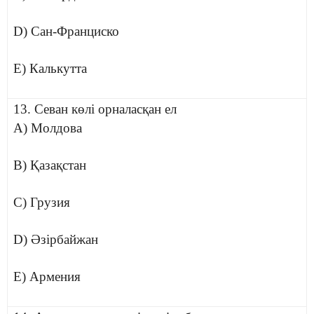
D) Сан-Франциско
E) Калькутта
13. Севан көлі орналасқан ел
A) Молдова
B) Қазақстан
C) Грузия
D) Әзірбайжан
E) Армения