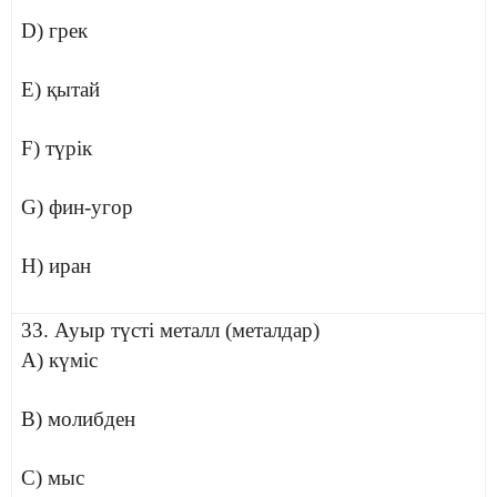
D) грек
E) қытай
F) түрік
G) фин-угор
H) иран
33. Ауыр түсті металл (металдар)
A) күміс
B) молибден
C) мыс