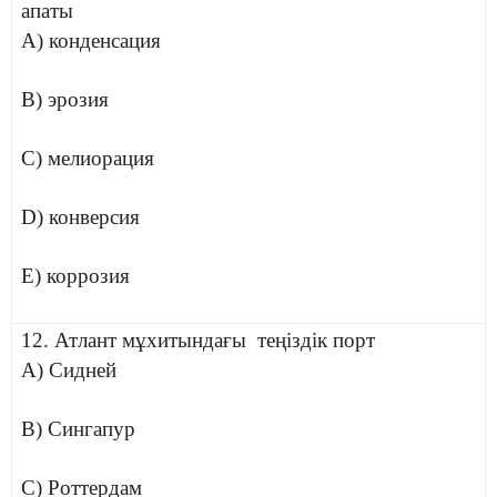
апаты
A) конденсация
B) эрозия
C) мелиорация
D) конверсия
E) коррозия
12. Атлант мұхитындағы теңіздік порт
A) Сидней
B) Сингапур
C) Роттердам