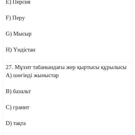
E) Персия
F) Перу
G) Мысыр
H) Үндістан
27. Мұхит табанындағы жер қыртысы құрылысы
A) шөгінді жыныстар
B) базальт
C) гранит
D) тақта