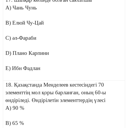
A) Чань Чунь
B) Елюй Чу-Цай
C) әл-Фараби
D) Плано Карпини
E) Ибн Фадлан
18. Қазақстанда Менделеев кестесіндегі 70
элементтің мол қоры барланған, оның 60-ы
өндіріледі. Өндірілетін элементтердің үлесі
A) 90 %
B) 65 %