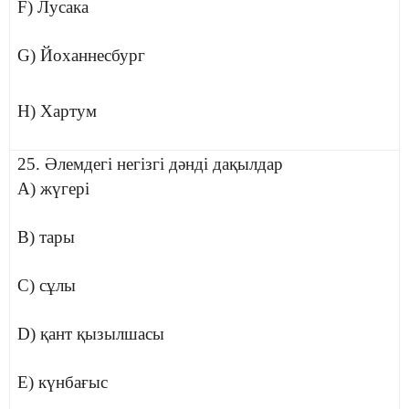
F) Лусака
G) Йоханнесбург
H) Хартум
25. Әлемдегі негізгі дәнді дақылдар
A) жүгері
B) тары
C) сұлы
D) қант қызылшасы
E) күнбағыс