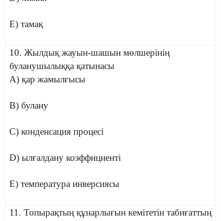
E) тамақ
10. Жылдық жауын-шашын мөлшерінің
буланушылыққа қатынасы
A) қар жамылғысы
B) булану
C) конденсация процесі
D) ылғалдану коэффициенті
E) температура инверсиясы
11. Топырақтың құнарлығын кемітетін табиғаттың