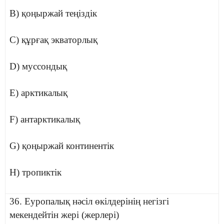
B) қоңыржай теңіздік
C) құрғақ экваторлық
D) муссондық
E) арктикалық
F) антарктикалық
G) қоңыржай континентік
H) тропиктік
36. Еуропалық нәсіл өкілдерінің негізгі
мекендейтін жері (жерлері)