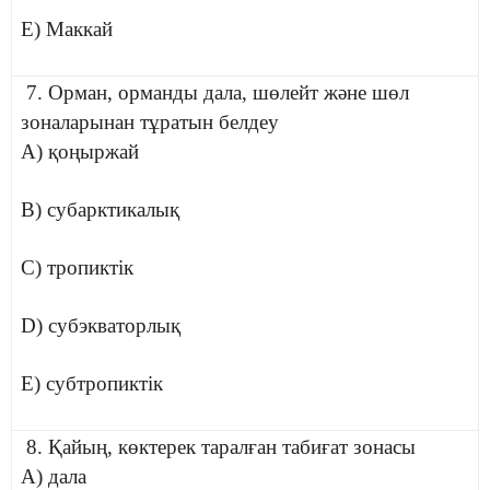
E) Маккай
7. Орман, орманды дала, шөлейт және шөл
зоналарынан тұратын белдеу
A) қоңыржай
B) субарктикалық
C) тропиктік
D) субэкваторлық
E) субтропиктік
8. Қайың, көктерек таралған табиғат зонасы
A) дала