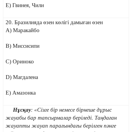
E) Гвинея, Чили
20. Бразилияда өзен көлігі дамыған өзен
A) Маракайбо
B) Миссисипи
C) Ориноко
D) Магдалена
E) Амазонка
Нұсқау
: «Сізге бір немесе бірнеше дұрыс
жауабы бар тапсырмалар беріледі. Таңдаған
жауапты жауап парағындағы берілген пәнге