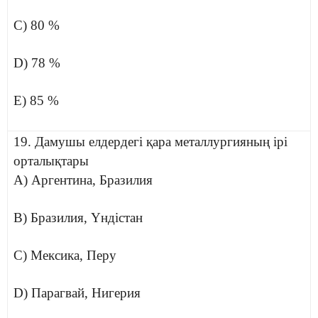
C) 80 %
D) 78 %
E) 85 %
19. Дамушы елдердегі қара металлургияның ірі
орталықтары
A) Аргентина, Бразилия
B) Бразилия, Үндістан
C) Мексика, Перу
D) Парагвай, Нигерия