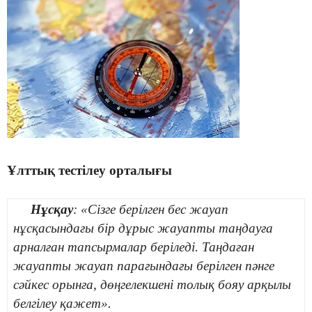
Ұлттық тестілеу орталығы
Нұсқау
: «Сізге берілген бес жауап
нұсқасындағы бір дұрыс жауапты таңдауға
арналған тапсырмалар беріледі. Таңдаған
жауапты жауап парағындағы берілген пәнге
сәйкес орынға, дөңгелекшені толық бояу арқылы
белгілеу қажет».