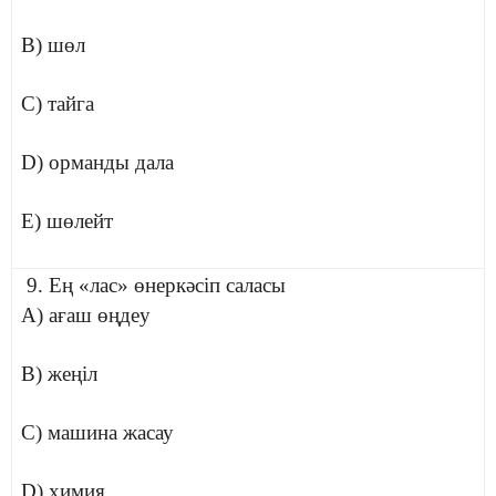
B) шөл
C) тайга
D) орманды дала
E) шөлейт
9. Ең «лас» өнеркәсіп саласы
A) ағаш өңдеу
B) жеңіл
C) машина жасау
D) химия