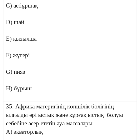
C) асбұршақ
D) шай
E) қызылша
F) жүгері
G) пияз
H) бұрыш
35. Африка материгінің көпшілік бөлігінің
ылғалды әрі ыстық және құрғақ ыстық болуы
себебіне әсер ететін ауа массалары
A) экваторлық