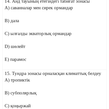
14. Анд тауының етегіндегі табиғат зонасы
A) саванналар мен сирек ормандар
B) дала
C) ылғалды экваторлық ормандар
D) шөлейт
E) парамос
15. Тундра зонасы орналасқан климаттық белдеу
A) тропиктік
B) субполярлық
C) қоңыржай