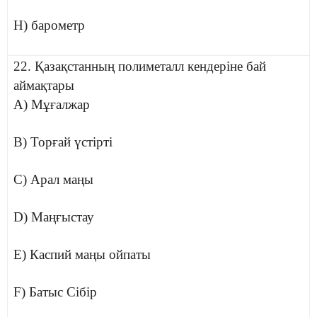
H) барометр
22. Қазақстанның полиметалл кендеріне бай
аймақтары
A) Мұғалжар
B) Торғай үстірті
C) Арал маңы
D) Маңғыстау
E) Каспий маңы ойпаты
F) Батыс Сібір