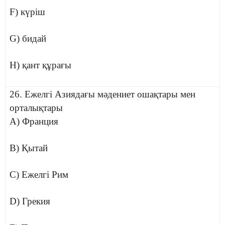
F) күріш
G) бидай
H) қант құрағы
26. Ежелгі Азиядағы мәдениет ошақтары мен
орталықтары
A) Франция
B) Қытай
C) Ежелгі Рим
D) Грекия