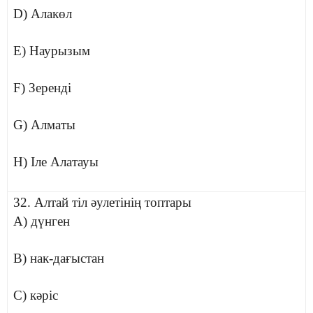
D) Алакөл
E) Наурызым
F) Зеренді
G) Алматы
H) Іле Алатауы
32. Алтай тіл әулетінің топтары
A) дүнген
B) нак-дағыстан
C) кәріс