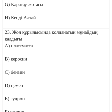
G) Қаратау жотасы
H) Кенді Алтай
23. Жол құрылысында қолданатын мұнайдың
қалдығы
A) пластмасса
B) керосин
C) бензин
D) цемент
E) гудрон
F) каучук