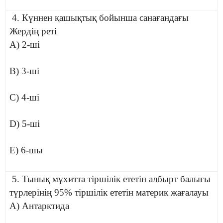
4. Күннен қашықтық бойынша санағандағы
Жердің реті
A) 2-ші
B) 3-ші
C) 4-ші
D) 5-ші
E) 6-шы
5. Тынық мұхитта тіршілік ететін албырт балығы
түрлерінің 95% тіршілік ететін материк жағалауы
A) Антарктида