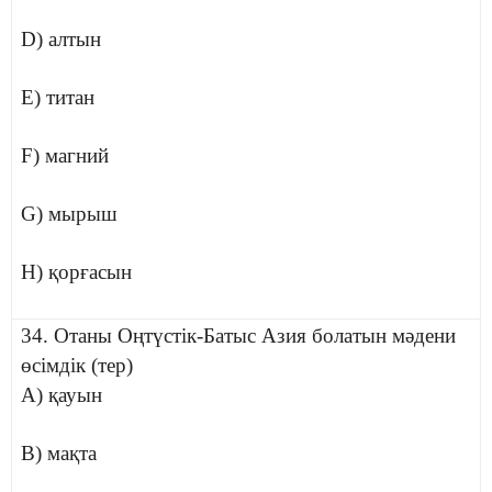
D) алтын
E) титан
F) магний
G) мырыш
H) қорғасын
34. Отаны Оңтүстік-Батыс Азия болатын мәдени
өсімдік (тер)
A) қауын
B) мақта