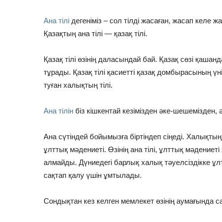
Ана тілі
дегеніміз – сол тілді жасаған, жасап келе жа
Қазақтың ана тілі — қазақ тілі.
Қазақ тілі өзінің даласындай бай. Қазақ сөзі қашан
тұрады. Қазақ тілі қасиетті қазақ домбырасының ү
туған халықтың тілі.
Ана тілін
біз кішкентай кезімізден әке-шешемізден,
Ана сүтіндей бойымызға біртіндеп сіңеді. Халықтың тә
ұлттық мәдениеті. Өзінің ана тілі, ұлттық мәдение
алмайды. Дүниедегі барлық халық тәуелсіздікке ұлт
сақтап қалу үшін ұмтылады.
Сондықтан кез келген мемлекет өзінің аумағында са