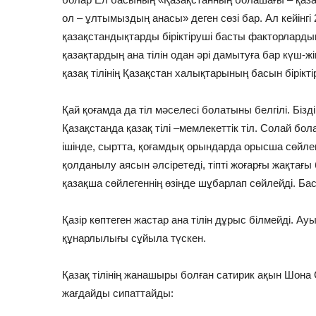
ол – ұлтымыздың анасы» деген сөзі бар. Ал кейінг
қазақстандықтарды біріктіруші басты факторлардың б
қазақтардың ана тілін одан әрі дамытуға бар күш-ж
қазақ тілінің Қазақстан халықтарының басын бірікт
Қай қоғамда да тіл мәселесі болатыны белгілі. Бізд
Қазақстанда қазақ тілі –мемлекеттік тіл. Солай бола
ішінде, сыртта, қоғамдық орындарда орысша сөйлеп,
қолданылу аясын әлсіретеді, тіпті жоғарғы жақтағы
қазақша сөйлегеннің өзінде шұбарлап сөйлейді. Баст
Қазір көптеген жастар ана тілін дұрыс білмейді. А
құнарлылығы сұйыла түскен.
Қазақ тілінің жанашыры болған сатирик ақын Шон
жағдайды сипаттайды: