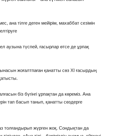
с, ана тілге деген мейірім, махаббат сезімін
елтіруге
 аузына түспей, ғасырлар өтсе де ұрпақ
ғынасын жоғалтпаған қанатты сөз XI ғасырдың
қатысты.
ғасын біз бүгінгі ұрпақтан да көреміз. Ана
ерін тап басып танып, қанатты сөздерге
 аз толғандырып жүрген жоқ. Сондықтан да
ілінде», «Ана тілі – бәріміздің анамыз, өйткені