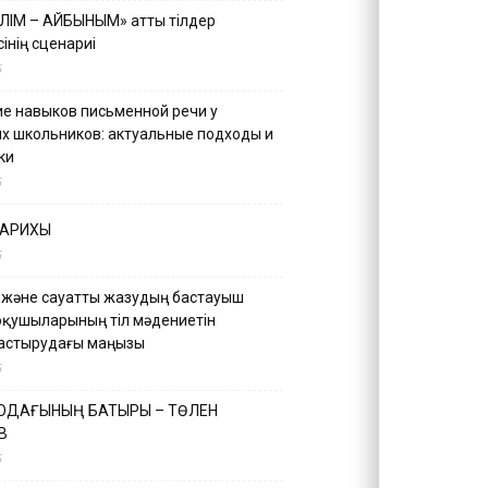
ІЛІМ – АЙБЫНЫМ» атты тілдер
інің сценариі
5
е навыков письменной речи у
х школьников: актуальные подходы и
ки
5
ТАРИХЫ
5
 және сауатты жазудың бастауыш
оқушыларының тіл мәдениетін
астырудағы маңызы
5
 ОДАҒЫНЫҢ БАТЫРЫ – ТӨЛЕН
В
5