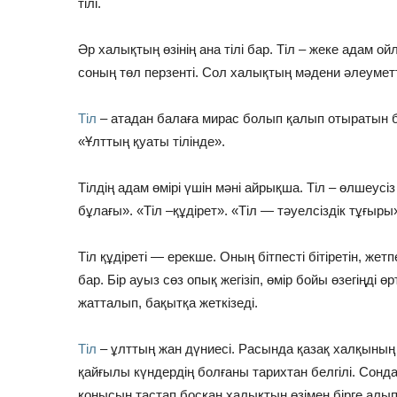
тілі.
Әр халықтың өзінің ана тілі бар. Тіл – жеке адам о
соның төл перзенті. Сол халықтың мәдени әлеуметтік
Тіл
– атадан балаға мирас болып қалып отыратын бағ
«Ұлттың қуаты тілінде».
Тілдің адам өмірі үшін мәні айрықша. Тіл – өлшеусіз
бұлағы». «Тіл –құдірет». «Тіл — тәуелсіздік тұғыры
Тіл құдіреті — ерекше. Оның бітпесті бітіретін, жетпе
бар. Бір ауыз сөз опық жегізіп, өмір бойы өзегіңді
жатталып, бақытқа жеткізеді.
Тіл
– ұлттың жан дүниесі. Расында қазақ халқының
қайғылы күндердің болғаны тарихтан белгілі. Сонд
қонысын тастап босқан халықтың өзімен бірге алып