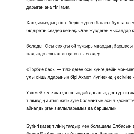
дарыған ана тілі ғана.
Халқымыздың тілге беріп жүрген бағасы бұл ғана еме
білдіретін сөздер көп-ақ. Оған жүздеген мысалдар к
болады. Осы сияқты ой тұжырымдардың баршасы ел
жадында сақталған қанатты сөздер.
«Тәрбие басы — тіл» деген осы күнге дейін мән-ма
ұлы ойшылдарының бірі Ахмет Иүгінекидің есіміне 
Үзілмей келе жатқан осындай даналық дәстүрінің жал
тіліміздің айтып жеткізуге болмайтын асыл қасиетт
айналдырған зиялыларымыз да баршылық.
Бүгінгі қазақ тілінің тағдыр мен болашағы Елбасын
болар Ел басының «Қазақстанның болашағы – қазақ т