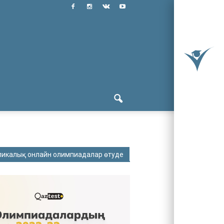
ликалық онлайн олимпиадалар өтуде