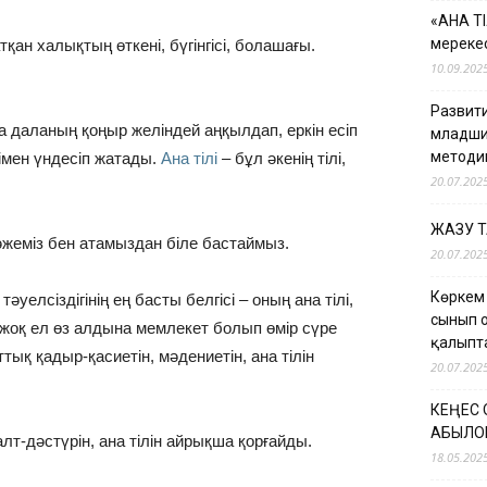
«АНА Т
мерекес
тқан халықтың өткені, бүгінгісі, болашағы.
10.09.202
Развити
да даланың қоңыр желіндей аңқылдап, еркін есіп
младши
методи
німен үндесіп жатады.
Ана тілі
– бұл әкенің тілі,
20.07.202
ЖАЗУ 
 әжеміз бен атамыздан біле бастаймыз.
20.07.202
Көркем
уелсіздігінің ең басты белгісі – оның ана тілі,
сынып 
ті жоқ ел өз алдына мемлекет болып өмір сүре
қалыпт
тық қадыр-қасиетін, мәдениетін, ана тілін
20.07.202
КЕҢЕС
ҚАБЫЛО
лт-дәстүрін, ана тілін айрықша қорғайды.
18.05.202