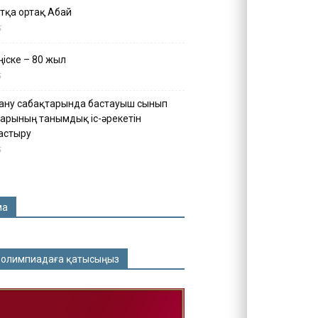
тқа ортақ Абай
5
іске – 80 жыл
5
ану сабақтарында бастауыш сынып
арының танымдық іс-әрекетін
астыру
5
ма
 олимпиадаға қатысыңыз