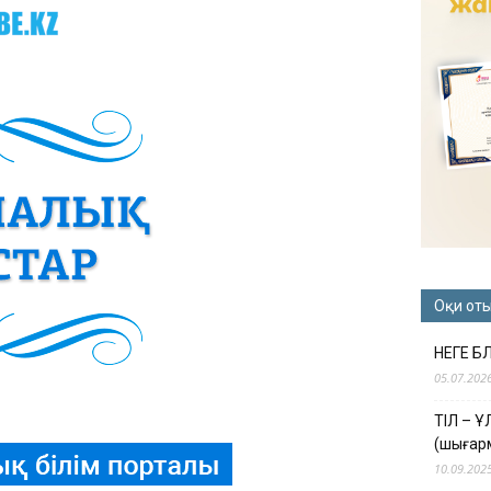
Оқи от
НЕГЕ Б
05.07.202
ТІЛ – 
(шығар
10.09.202