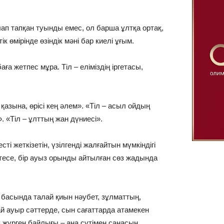
йлап тапқан туынды емес, ол барша ұлтқа ортақ,
 өмірінде өзіндік мәні бар киелі ұғым.
а жетпес мұра. Тіл – еліміздің іргетасы,
 қазына, өрісі кең әлем». «Тіл – асыл ойдың
». «Тіл – ұлттың жан дүниесі».
сті жеткізетін, үзілгенді жалғайтын мүмкіндігі
 өртесе, бір ауыз орынды айтылған сөз жадында
 басында талай қиын нәубет, зұлматтың,
ай ауыр сәттерде, сын сағаттарда атамекен
 жүрген байлығы – ана сүтімен санасын