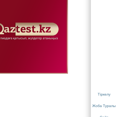
Тіркелу
Жоба Туралы