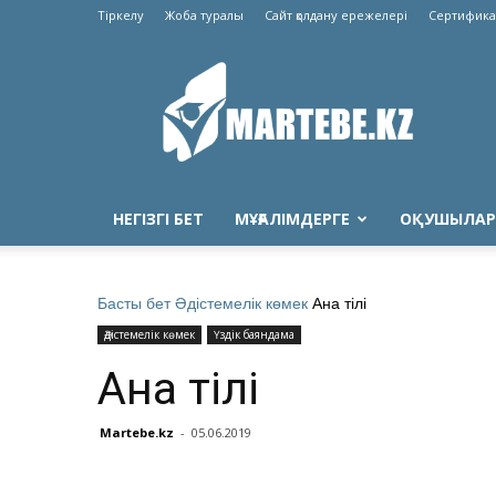
Тіркелу
Жоба туралы
Сайт қолдану ережелері
Сертифика
Martebe.kz
білім
сайты
НЕГІЗГІ БЕТ
МҰҒАЛІМДЕРГЕ
ОҚУШЫЛАР
Басты бет
Әдістемелік көмек
Ана тілі
Әдістемелік көмек
Үздік баяндама
Ана тілі
Martebe.kz
-
05.06.2019