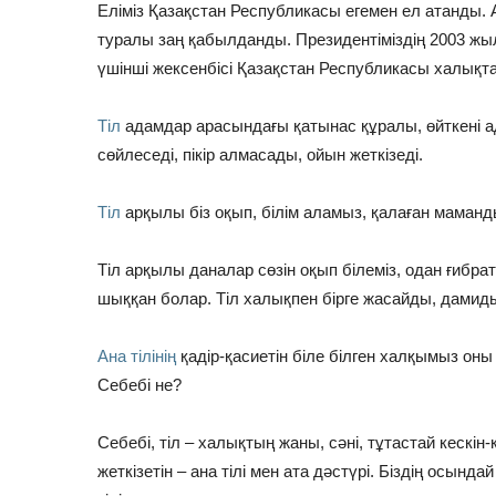
Еліміз Қазақстан Республикасы егемен ел атанды. Ан
туралы заң қабылданды. Президентіміздің 2003 ж
үшінші жексенбісі Қазақстан Республикасы халықтары
Тіл
адамдар арасындағы қатынас құралы, өйткені ад
сөйлеседі, пікір алмасады, ойын жеткізеді.
Тіл
арқылы біз оқып, білім аламыз, қалаған маманд
Тіл арқылы даналар сөзін оқып білеміз, одан ғибра
шыққан болар. Тіл халықпен бірге жасайды, дамиды
Ана тілінің
қадір-қасиетін біле білген халқымыз он
Себебі не?
Себебі, тіл – халықтың жаны, сәні, тұтастай кескі
жеткізетін – ана тілі мен ата дәстүрі. Біздің осында