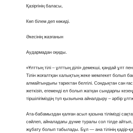
Қазіргінің баласы,
Көп білем деп көкиді.
Әкесінің жазғанын
Аудармадан оқиды.
«Ұлттың тілі – ұлттың ділі» демекші, қандай ұлт пе
Тілін жоғалтқан халықтың жеке мемлекет болып ба
алмайтындығы тарихтан белгілі. Сондықтан сан ғасы
жеткізіп, егеменді ел болып жатқан сындарлы кезең
тіршілігіміздің түп қызығына айналдыру – әрбір ұл
Ата-бабамыздан қалған асыл қазына тілімізді сақта
сөйлеп, айналадағы дүние туралы сол тілде айтып, со
жұбату болып табылады. Бұл — ана тілінің қадір-қ