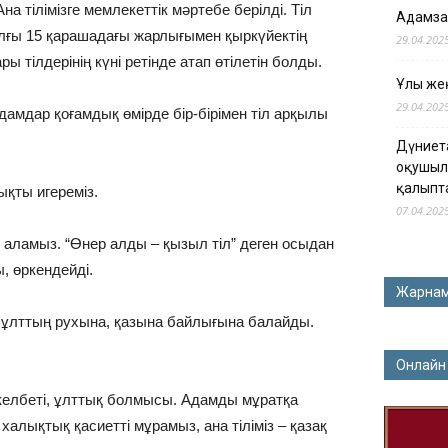
а тілімізге мемлекеттік мәртебе берілді. Тіл
Адамза
ылғы 15 қарашадағы жарлығымен қыркүйектің
29.04.202
 тілдерінің күні ретінде атап өтілетін болды.
Ұлы жең
29.04.202
амдар қоғамдық өмірде бір-бірімен тіл арқылы
Дүниет
оқушыл
қалыпт
ықты игереміз.
07.04.202
т аламыз. “Өнер алды – қызыл тіл” деген осыдан
, өркендейді.
Жарна
ы ұлттың рухына, қазына байлығына балайды.
Онлайн
н-келбеті, ұлттық болмысы. Адамды мұратқа
й халықтық қасиетті мұрамыз, ана тіліміз – қазақ