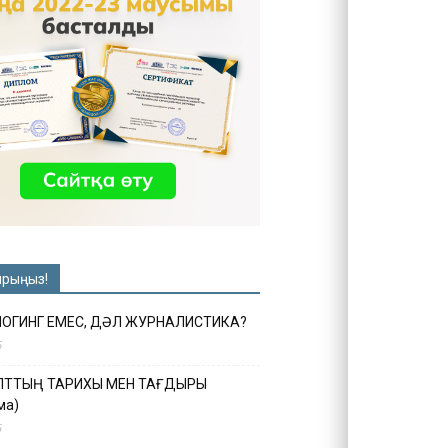
ырыңыз!
ЛОГИНГ ЕМЕС, ДӘЛ ЖУРНАЛИСТИКА?
6
ҰЛТТЫҢ ТАРИХЫ МЕН ТАҒДЫРЫ
ма)
5