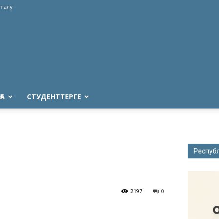
т алу
ҒА
СТУДЕНТТЕРГЕ
Респуб
2197
0