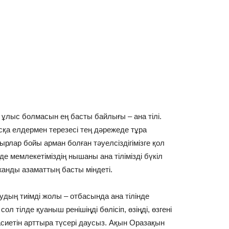
н ұлыс болмасын ең басты байлығы – ана тілі.
сқа елдермен терезесі тең дәрежеде тұра
рлар бойы арман болған тәуелсіздігімізге қол
де мемлекетіміздің нышаны ана тілімізді бүкіл
тжанды азаматтың басты міндеті.
удың тиімді жолы – отбасында ана тілінде
л тілде қуаныш ренішіңді бөлісіп, өзіңді, өзгені
асиетін арттыра түсері даусыз. Ақын Оразақын