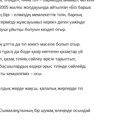
і 2005 жылғы жолдауында айтылған «Біз барша
ірі – еліміздің мемлекеттік тілін, барлық
ігерімізді жұмсауымыз керек» деген уәжінде
іруші ұйытқы болуын көздеп отыр.
ің ұлтта да тіл өзекті мәселе болып отыр.
 тұрса да бізде қазір көптеген қазақтар үй
 қазақ тілінің сөйлеу өрісін тарылтып,
 басшылардың өздері орыс тілінде сөйлейді,
ы кемшілігіміз – осы.
уылдық жерде жақсы, қалалық жерлерде тіл
а Сымаханұлының бір шумақ өлеңінде осындай