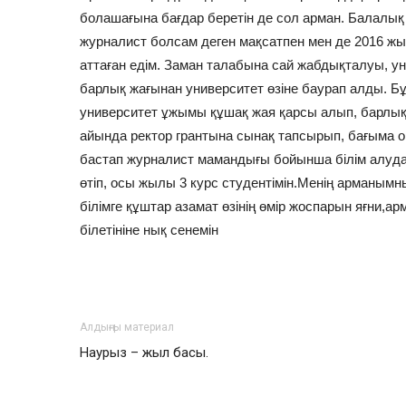
болашағына бағдар беретін де сол арман. Балалық 
журналист болсам деген мақсатпен мен де 2016 ж
аттаған едім. Заман талабына сай жабдықталуы, у
барлық жағынан университет өзіне баурап алды. Б
университет ұжымы құшақ жая қарсы алып, барлы
айында ректор грантына сынақ тапсырып, бағыма о
бастап журналист мамандығы бойынша білім алуд
өтіп, осы жылы 3 курс студентімін.Менің арманымн
білімге құштар азамат өзінің өмір жоспарын яғни,а
білетініне нық сенемін
Алдыңғы материал
Наурыз – жыл басы.