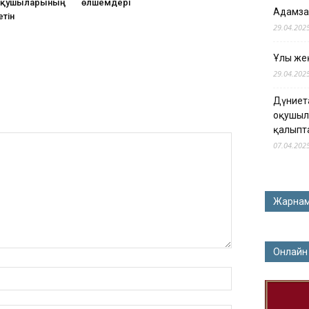
оқушыларының
өлшемдері
Адамза
тін
29.04.202
Ұлы жең
29.04.202
Дүниет
оқушыл
қалыпт
07.04.202
Жарна
Онлайн