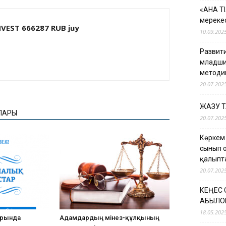
«АНА Т
мерекес
NVEST 666287 RUB juy
10.09.202
Развити
младши
методи
20.07.202
ЖАЗУ 
ЛАРЫ
20.07.202
Көркем
сынып 
қалыпт
20.07.202
КЕҢЕС
ҚАБЫЛО
18.05.202
арында
Адамдардың мінез-құлқының