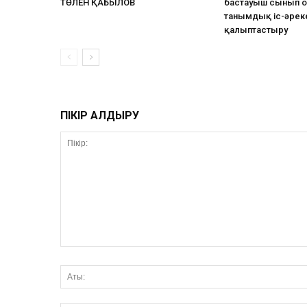
ТӨЛЕН ҚАБЫЛОВ
бастауыш сынып 
танымдық іс-әреке
қалыптастыру
ПІКІР ҚАЛДЫРУ