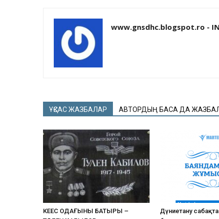
www.gnsdhc.blogspot.ro - I
ҰҚСАС ЖАЗБАЛАР
АВТОРДЫҢ БАСҚА ДА ЖАЗБА
КЕҢЕС ОДАҒЫНЫҢ БАТЫРЫ –
Дүниетану сабақт