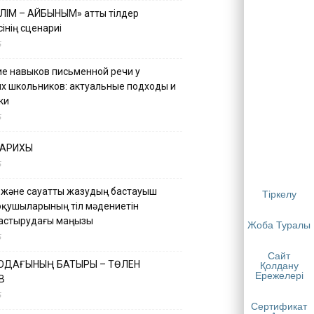
ІЛІМ – АЙБЫНЫМ» атты тілдер
інің сценариі
5
е навыков письменной речи у
х школьников: актуальные подходы и
ки
5
ТАРИХЫ
5
 және сауатты жазудың бастауыш
Тіркелу
оқушыларының тіл мәдениетін
астырудағы маңызы
Жоба Туралы
5
Сайт
 ОДАҒЫНЫҢ БАТЫРЫ – ТӨЛЕН
Қолдану
Ережелері
В
5
Сертификат