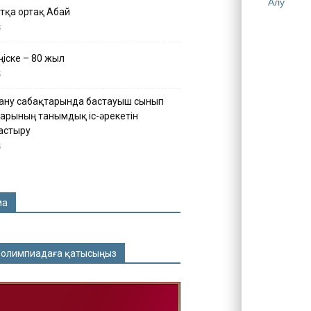
Алу
тқа ортақ Абай
5
іске – 80 жыл
5
ану сабақтарында бастауыш сынып
арының танымдық іс-әрекетін
астыру
5
ма
 олимпиадаға қатысыңыз