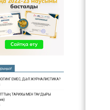
ырыңыз!
ЛОГИНГ ЕМЕС, ДӘЛ ЖУРНАЛИСТИКА?
6
ҰЛТТЫҢ ТАРИХЫ МЕН ТАҒДЫРЫ
ма)
5