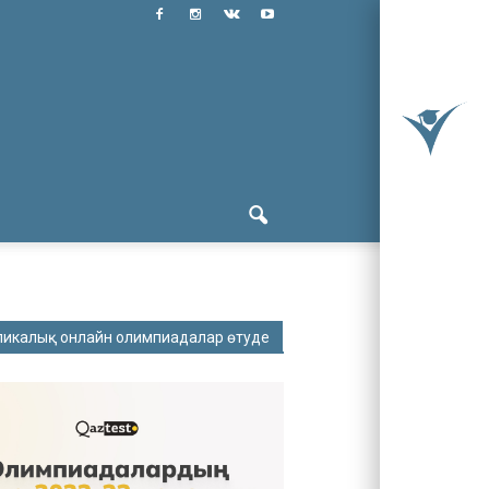
ликалық онлайн олимпиадалар өтуде