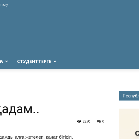
т алу
ҒА
СТУДЕНТТЕРГЕ
Респуб
қадам..
2270
0
амды алға жетелеп, қанат бітіріп,