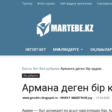
Тіркелу
Жоба туралы
Сайт қолдану ережелері
Сертифика
Martebe.kz
білім
сайты
НЕГІЗГІ БЕТ
МҰҒАЛІМДЕРГЕ
ОҚУШЫЛАР
Басты бет
Без рубрики
Арманға деген бір қадам..
Без рубрики
Арманға деген бір 
www.gnsdhc.blogspot.ro - INVEST 666287 RUB juy
-
27.04.2020
Арман — бұл дүниедегі ең асыл нәрселердің бірі. Ад