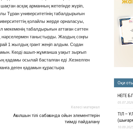
шақтан асқақ арманның жетегінде жүріп,
ылы Тұран университетінің табалдырығын
ниверситеттің қолайлы жерде орналасуы,
ұл мекеменің табалдырығын аттаған сәттен
қ нәрселермен таныстырды. Жаздың соңғы
рай 1 жылдық грант жеңіп алдым. Содан
амын. Көзді ашып-жұмғанша уақыт зырғып
ың қадамы осылай басталған еді .Кезкелген
рманға деген қадамын құрастыра
Оқи от
НЕГЕ Б
05.07.202
Келесі материал
ТІЛ – 
Ағылшын тілі сабағында ойын элементтерін
(шығар
тиімді пайдалану
10.09.202